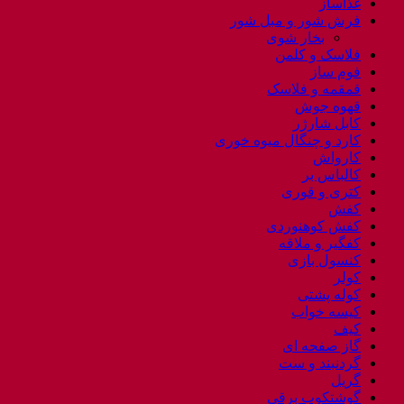
غذاساز
فرش شور و مبل شور
بخار شوی
فلاسک و کلمن
فوم ساز
قمقمه و فلاسک
قهوه جوش
کابل شارژر
کارد و چنگال میوه خوری
کارواش
کالباس بر
کتری و قوری
کفش
کفش کوهنوردی
کفگیر و ملاقه
کنسول بازی
کولر
کوله پشتی
کیسه خواب
کیف
گاز صفحه ای
گردنبند و ست
گریل
گوشتکوب برقی