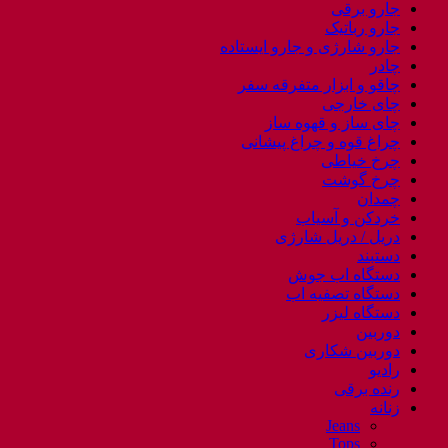
جارو برقی
جارو رباتیک
جارو شارژی و جارو ایستاده
چادر
چاقو و ابزار متفرقه سفر
چای خارجی
چای ساز و قهوه ساز
چراغ قوه و چراغ پیشانی
چرخ خیاطی
چرخ گوشت
چمدان
خردکن و آسیاب
دریل / دریل شارژی
دستبند
دستگاه اب جوش
دستگاه تصفیه اب
دستگاه لیزر
دوربین
دوربین شکاری
رادیو
رنده برقی
زنانه
Jeans
Tops