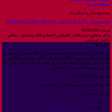
مشاهده سریع
ساندویچ ساز و اسنک ساز
ساندویچ ساز و گریل کاراجا مدل PEREFECT GRILL DIGITAL
تومان
38.900.000
برای مشاوره و دریافت راهنمایی با شماره های پشتیبانی ، تماس
حاصل فرمایید.
درباره ما
فروشگاه آربابامال با 16 سال سابقه فروش کالا به صورت حضوری
و آنلاین و عمده و خرده کالای اورجینال با قیمت مناسب فعالیت
داشته و در راستای تسهیل خرید برای مشتریان اقدام به فروش کالا
از طریق فروشگاه اینترنتی کرده ایم.
پشتیبانی 09186567620
کانال تلگرام و پیج اینستاگرام ما را دنبال کنید.
راهنمای مشتریان
25
نوامبر
برای
ارتباط و تماس با ما
2 دیدگاه