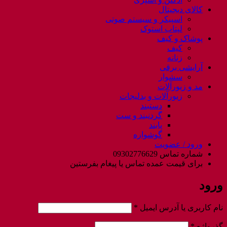
کالای دیجیتال
اسپیکر و سیستم صوتی
لپتاب استوک
پوشاک و کیف
کیف
زنانه
آرایشی برقی
سشوار
مد و زیورآلات
زیورآلات و بدلیجات
دستبند
گردنبند و ست
پابند
گوشواره
ورود / عضویت
شماره تماس 09302776629
برای قیمت عمده تماس یا پیغام بفرستین
ورود
الزامی
نام کاربری یا آدرس ایمیل
*
الزامی
گذرواژه
*