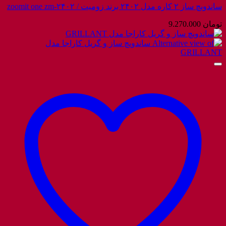
ساندویچ ساز ۲ کاره مدل ۲۴۰۲ برند زومیت / zoomit one zm-۲۴۰۲
تومان
9.270.000