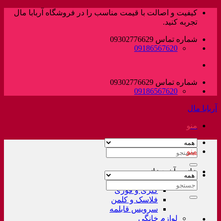
پرش
کیفیت و اصالت با قیمت مناسب را در فروشگاه آربابا مال
به
تجربه کنید.
محتوا
شماره تماس 09302776629
09186567620
شماره تماس 09302776629
09186567620
آربابا مال
منو
منو
جستجو
برای:
خانه و آشپزخانه
لوازم خانگی غیر برقی
جستجو
کتری و قوری
برای:
فلاسک و کلمن
سرویس قابلمه
لوازم خانگی