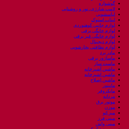
گوشواره
لامپ شارژی، نور و روشنایی
لباسشویی
لپتاب استوک
لوازم جانبی کوهنوردی
لوازم خانگی برقی
لوازم خانگی غیر برقی
لوازم دیجیتال
لوازم نظافتی بخارشویی
مادر برد
ماساژور برقی
ماست ساز
ماشین آشپزخانه
ماشین اشپزخانه
ماشین اصلاح
مانیتور
مایکروفر
مردانه
موتور برق
موزن
میز اتو
مینی فرز
مینی واش