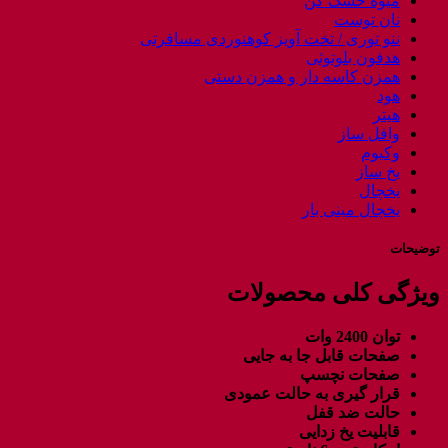
میوه خشک کن
نان توست
ننو توری / تخت آویز کوهنوردی مسافرتی
هدفون بلوتوثی
همزن کاسه دار و همزن دستی
هود
هیتر
وافل ساز
وکیوم
یخ ساز
یخچال
یخچال مینی بار
توضیحات
ویژگی کلی محصولات
توان 2400 وات
صفحات قابل جا به جایی
صفحات نچسپ
قرار گیری به حالت عمودی
حالت ضد قفل
قابلیت یخ زدایی