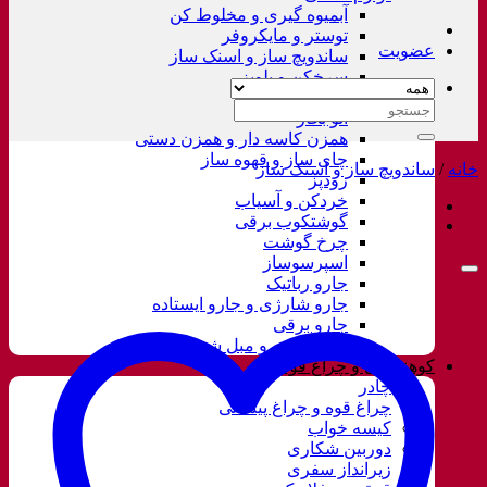
آبمیوه گیری و مخلوط کن
توستر و مایکروفر
عضویت
ساندویچ ساز و اسنک ساز
سرخکن و پلوپز
غذاساز
جستجو
اتو بخار
برای:
همزن کاسه دار و همزن دستی
چای ساز و قهوه ساز
خانه
/
ساندویچ ساز و اسنک ساز
زودپز
خردکن و آسیاب
گوشتکوب برقی
چرخ گوشت
اسپرسوساز
جارو رباتیک
جارو شارژی و جارو ایستاده
جارو برقی
فرش شور و مبل شور
کوهنوردی و چراغ قوه
چادر
چراغ قوه و چراغ پیشانی
کیسه خواب
دوربین شکاری
زیرانداز سفری