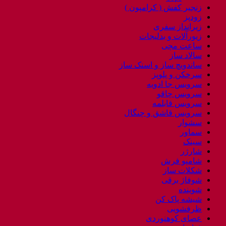
زنجیر کفش ( کرامپون )
زودپز
زیرانداز سفری
زیورآلات و بدلیجات
ساعت مچی
سالاد ساز
ساندویچ ساز و اسنک ساز
سرخکن و پلوپز
سرویس جا ادویه
سرویس چاقو
سرویس قابلمه
سرویس قاشق و چنگال
سشوار
سماور
سینک
شارژر
شامپو فرش
شکلات ساز
شوفاژ برقی
شوینده
شیشه پاک کن
ظرفشویی
عصای کوهنوردی