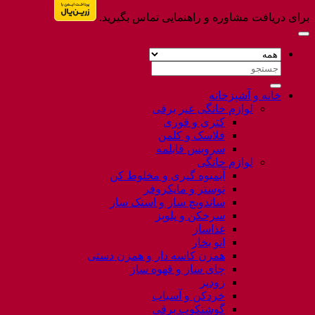
برای دریافت مشاوره و راهنمایی تماس بگیرید.
جستجو
برای:
خانه و آشپزخانه
لوازم خانگی غیر برقی
کتری و قوری
فلاسک و کلمن
سرویس قابلمه
لوازم خانگی
آبمیوه گیری و مخلوط کن
توستر و مایکروفر
ساندویچ ساز و اسنک ساز
سرخکن و پلوپز
غذاساز
اتو بخار
همزن کاسه دار و همزن دستی
چای ساز و قهوه ساز
زودپز
خردکن و آسیاب
گوشتکوب برقی