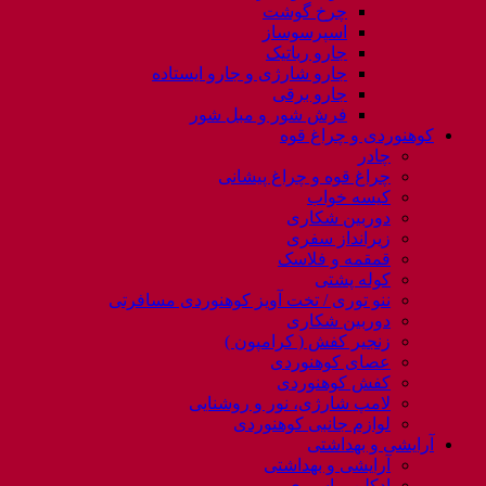
چرخ گوشت
اسپرسوساز
جارو رباتیک
جارو شارژی و جارو ایستاده
جارو برقی
فرش شور و مبل شور
کوهنوردی و چراغ قوه
چادر
چراغ قوه و چراغ پیشانی
کیسه خواب
دوربین شکاری
زیرانداز سفری
قمقمه و فلاسک
کوله پشتی
ننو توری / تخت آویز کوهنوردی مسافرتی
دوربین شکاری
زنجیر کفش ( کرامپون )
عصای کوهنوردی
کفش کوهنوردی
لامپ شارژی، نور و روشنایی
لوازم جانبی کوهنوردی
آرایشی و بهداشتی
آرایشی و بهداشتی
ادکلن و اسپری