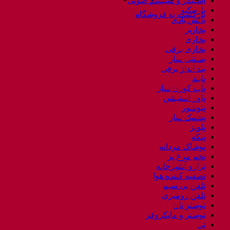
اسپیکر و سیستم صوتی
باربیکیو
بازگشت به فروشگاه
بالش بادی
بخارپز
بخاری
بخاری برقی
بستنی ساز
بند انداز برقی
پابند
پاپ کورن ساز
پاور استیشن
پتوشور
پشمک ساز
پلوپز
پنکه
پوشاک مردانه
تخم مرغ پز
ترازو آشپزخانه
تصفیه کننده هوا
تلفن بی سیم
تلفن رومیزی
توستر نان
توستر و مایکروفر
تی