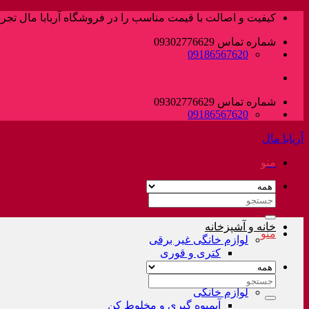
پرش
کیفیت و اصالت با قیمت مناسب را در فروشگاه آربابا مال تجربه
به
شماره تماس 09302776629
محتوا
09186567620
شماره تماس 09302776629
09186567620
آربابا مال
منو
جستجو
برای:
خانه و آشپزخانه
منو
لوازم خانگی غیر برقی
کتری و قوری
فلاسک و کلمن
سرویس قابلمه
جستجو
لوازم خانگی
برای:
آبمیوه گیری و مخلوط کن