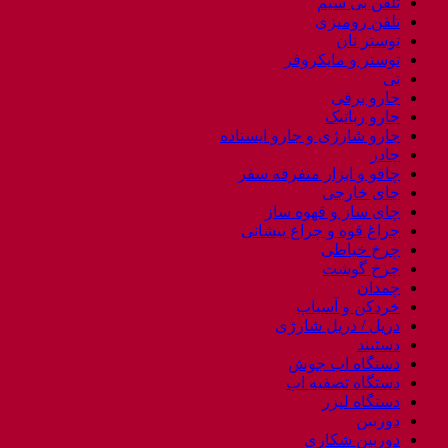
تلفن بی سیم
تلفن رومیزی
توستر نان
توستر و مایکروفر
تی
جارو برقی
جارو رباتیک
جارو شارژی و جارو ایستاده
چادر
چاقو و ابزار متفرقه سفر
چای خارجی
چای ساز و قهوه ساز
چراغ قوه و چراغ پیشانی
چرخ خیاطی
چرخ گوشت
چمدان
خردکن و آسیاب
دریل / دریل شارژی
دستبند
دستگاه اب جوش
دستگاه تصفیه اب
دستگاه لیزر
دوربین
دوربین شکاری