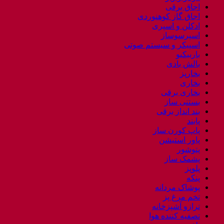
اجاق برقی
اجاق گاز کوهنوردی
ادکلن و اسپری
اسپرسوساز
اسپیکر و سیستم صوتی
باربیکیو
بالش بادی
بخارپز
بخاری
بخاری برقی
بستنی ساز
بند انداز برقی
پابند
پاپ کورن ساز
پاور استیشن
پتوشور
پشمک ساز
پلوپز
پنکه
پوشاک مردانه
تخم مرغ پز
ترازو آشپزخانه
تصفیه کننده هوا