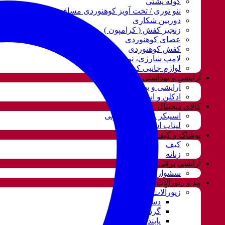
کوله پشتی
ننو توری / تخت آویز کوهنوردی مسافرتی
دوربین شکاری
زنجیر کفش ( کرامپون )
عصای کوهنوردی
کفش کوهنوردی
لامپ شارژی، نور و روشنایی
لوازم جانبی کوهنوردی
آرایشی و بهداشتی
آرایشی و بهداشتی
ادکلن و اسپری
کالای دیجیتال
اسپیکر و سیستم صوتی
لپتاب استوک
پوشاک و کیف
کیف
زنانه
آرایشی برقی
سشوار
مد و زیورآلات
زیورآلات و بدلیجات
دستبند
گردنبند و ست
پابند