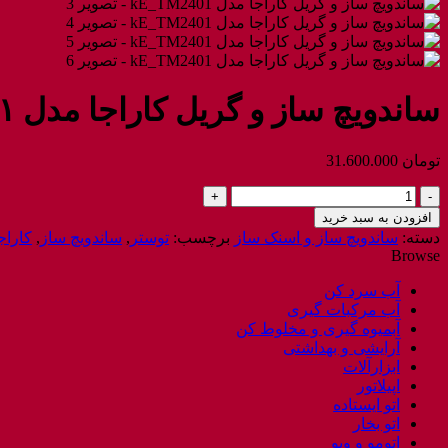
ساندویچ ساز و گریل کاراجا مدل kE_TM۲۴۰۱
تومان
31.600.000
ساندویچ
ساز
افزودن به سبد خرید
و
دسته:
ساندویچ ساز و اسنک ساز
برچسب:
توستر
,
ساندویچ ساز
,
کاراج
گریل
Browse
کاراجا
مدل
آب سرد کن
kE_TM2401
آب مرکبات گیری
عدد
آبمیوه گیری و مخلوط کن
آرایشی و بهداشتی
ابزارآلات
اپیلاتور
اتو ایستاده
اتو بخار
اتومو و ویو