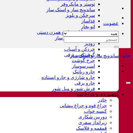
توستر و مایکروفر
ساندویچ ساز و اسنک ساز
سرخکن و پلوپز
غذاساز
عضویت
اتو بخار
همزن کاسه دار و همزن دستی
چای ساز و قهوه ساز
جستجو
زودپز
برای:
خردکن و آسیاب
گوشتکوب برقی
خانه
/
ساندویچ ساز و اسنک ساز
چرخ گوشت
اسپرسوساز
جارو رباتیک
جارو شارژی و جارو ایستاده
جارو برقی
فرش شور و مبل شور
کوهنوردی و چراغ قوه
چادر
چراغ قوه و چراغ پیشانی
کیسه خواب
دوربین شکاری
زیرانداز سفری
قمقمه و فلاسک