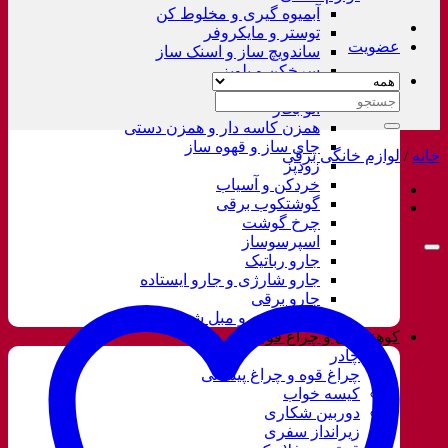
آبمیوه گیری و مخلوط کن
توستر و مایکروفر
عضویت
ساندویچ ساز و اسنک ساز
سرخکن و پلوپز
غذاساز
جستجو
اتو بخار
برای:
همزن کاسه دار و همزن دستی
چای ساز و قهوه ساز
خانه
/
لوازم خانگی برقی
زودپز
خردکن و آسیاب
گوشتکوب برقی
چرخ گوشت
اسپرسوساز
جارو رباتیک
جارو شارژی و جارو ایستاده
جارو برقی
فرش شور و مبل شور
کوهنوردی و چراغ قوه
چادر
چراغ قوه و چراغ پیشانی
کیسه خواب
دوربین شکاری
زیرانداز سفری