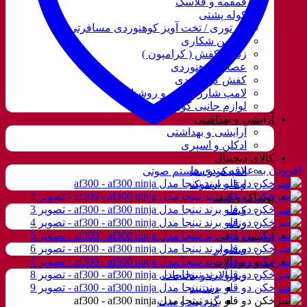
قمقمه و فلاسک
کوله پشتی
ننو توری / تخت آویز کوهنوردی مسافرتی
دوربین شکاری
زنجیر کفش ( کرامپون )
عصای کوهنوردی
کفش کوهنوردی
لامپ شارژی، نور و روشنایی
لوازم جانبی کوهنوردی
آرایشی و بهداشتی
آرایشی و بهداشتی
ادکلن و اسپری
کالای دیجیتال
افزودن به علاقه مندی ها
اسپیکر و سیستم صوتی
لپتاب استوک
پوشاک و کیف
کیف
زنانه
آرایشی برقی
سشوار
مد و زیورآلات
زیورآلات و بدلیجات
دستبند
گردنبند و ست