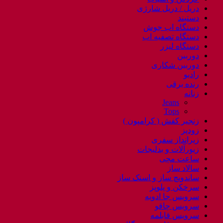
دریل / دریل شارژی
دستبند
دستگاه اب جوش
دستگاه تصفیه اب
دستگاه لیزر
دوربین
دوربین شکاری
رادیو
رنده برقی
زنانه
Jeans
Tops
زنجیر کفش ( کرامپون )
زودپز
زیرانداز سفری
زیورآلات و بدلیجات
ساعت مچی
سالاد ساز
ساندویچ ساز و اسنک ساز
سرخکن و پلوپز
سرویس جا ادویه
سرویس چاقو
سرویس قابلمه