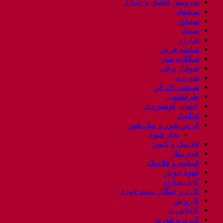
سرویس قاشق و چنگال
سشوار
سماور
سینک
شارژر
شامپو فرش
شکلات ساز
شوفاژ برقی
شوینده
شیشه پاک کن
ظرفشویی
عصای کوهنوردی
غذاساز
فرش شور و مبل شور
بخار شوی
فلاسک و کلمن
فوم ساز
قمقمه و فلاسک
قهوه جوش
کابل شارژر
کارد و چنگال میوه خوری
کارواش
کالباس بر
کتری و قوری