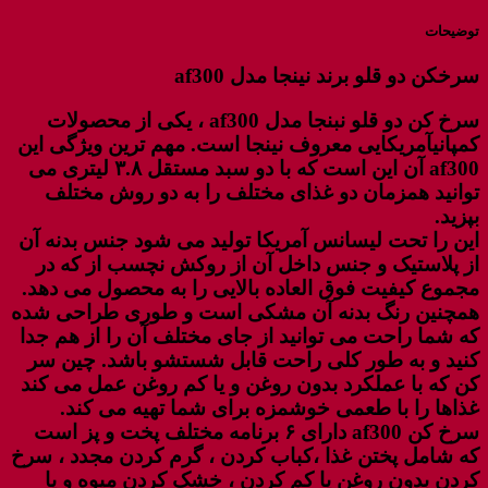
توضیحات
سرخکن دو قلو برند نینجا مدل af300
سرخ کن دو قلو نبنجا مدل af300 ، یکی از محصولات
کمپانیآمریکایی معروف نینجا است. مهم ترین ویژگی این
af300 آن این است که با دو سبد مستقل ۳.۸ لیتری می
توانید همزمان دو غذای مختلف را به دو روش مختلف
بپزید.
این را تحت لیسانس آمریکا تولید می شود جنس بدنه آن
از پلاستیک و جنس داخل آن از روکش نچسب از که در
مجموع کیفیت فوق العاده بالایی را به محصول می دهد.
همچنین رنگ بدنه آن مشکی است و طوری طراحی شده
که شما راحت می توانید از جای مختلف آن را از هم جدا
کنید و به طور کلی راحت قابل شستشو باشد. چین سر
کن که با عملکرد بدون روغن و یا کم روغن عمل می کند
غذاها را با طعمی خوشمزه برای شما تهیه می کند.
سرخ کن af300 دارای ۶ برنامه مختلف پخت و پز است
که شامل پختن غذا ،کباب کردن ، گرم کردن مجدد ، سرخ
کردن بدون روغن یا کم کردن ، خشک کردن میوه و یا