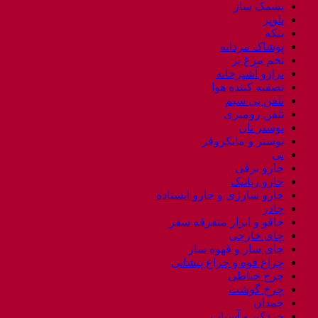
پشمک ساز
پلوپز
پنکه
پوشاک مردانه
تخم مرغ پز
ترازو آشپزخانه
تصفیه کننده هوا
تلفن بی سیم
تلفن رومیزی
توستر نان
توستر و مایکروفر
تی
جارو برقی
جارو رباتیک
جارو شارژی و جارو ایستاده
چادر
چاقو و ابزار متفرقه سفر
چای خارجی
چای ساز و قهوه ساز
چراغ قوه و چراغ پیشانی
چرخ خیاطی
چرخ گوشت
چمدان
خردکن و آسیاب