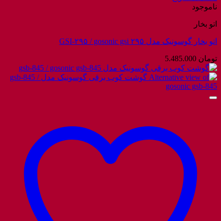
ناموجود
اتو بخار
اتو بخار گوسونیک مدل GSI-۲۹۵ / gosonic gsi ۲۹۵
تومان
5.485.000