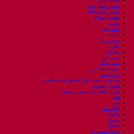
ماست ساز
ماشین آشپزخانه
ماشین اشپزخانه
ماشین اصلاح
مانیتور
مایکروفر
مردانه
موتور برق
موزن
میز اتو
مینی فرز
مینی واش
میوه خشک کن
نان توست
ننو توری / تخت آویز کوهنوردی مسافرتی
هدفون بلوتوثی
همزن کاسه دار و همزن دستی
هود
هیتر
وافل ساز
وکیوم
یخ ساز
یخچال
یخچال مینی بار