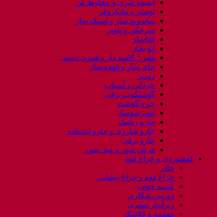
آبمیوه گیری و مخلوط کن
توستر و مایکروفر
ساندویچ ساز و اسنک ساز
سرخکن و پلوپز
غذاساز
اتو بخار
همزن کاسه دار و همزن دستی
چای ساز و قهوه ساز
زودپز
خردکن و آسیاب
گوشتکوب برقی
چرخ گوشت
اسپرسوساز
جارو رباتیک
جارو شارژی و جارو ایستاده
جارو برقی
فرش شور و مبل شور
کوهنوردی و چراغ قوه
چادر
چراغ قوه و چراغ پیشانی
کیسه خواب
دوربین شکاری
زیرانداز سفری
قمقمه و فلاسک