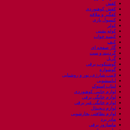
کفش
کفش کوهنوردی
کفگیر و ملاقه
کنسول بازی
کولر
کوله پشتی
کیسه خواب
کیف
گاز صفحه ای
گردنبند و ست
گریل
گوشتکوب برقی
گوشواره
لامپ شارژی، نور و روشنایی
لباسشویی
لپتاب استوک
لوازم جانبی کوهنوردی
لوازم خانگی برقی
لوازم خانگی غیر برقی
لوازم دیجیتال
لوازم نظافتی بخارشویی
مادر برد
ماساژور برقی