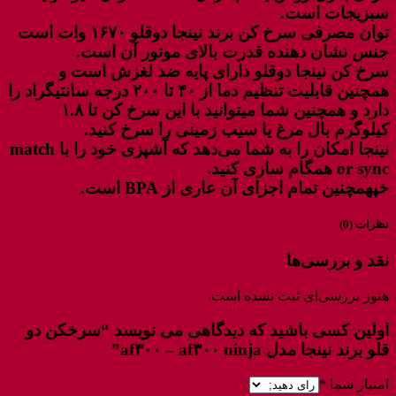
سبزیجات است.
توان مصرفی سرخ کن برند نینجا دوقلو ۱۶۷۰ وات است
جنس نشان دهنده قدرت بالای موتور آن است.
سرخ کن نینجا دوقلو دارای پایه ضد لغزش است و
همچنین قابلیت تنظیم دما از ۴۰ تا ۲۰۰ درجه سانتیگراد را
دارد و همچنین شما میتوانید با این سرخ کن تا ۱.۸
کیلوگرم بال مرغ یا سیب زمینی را سرخ کنید.
نینجا امکان را به شما می‌دهد که آشپزی خود را با match
or sync همگام سازی کنید.
خپهمچنین تمام اجزای آن عاری از BPA است.
نظرات (0)
نقد و بررسی‌ها
هنوز بررسی‌ای ثبت نشده است.
اولین کسی باشید که دیدگاهی می نویسد “سرخکن دو
قلو برند نینجا مدل af۳۰۰ – af۳۰۰ ninja”
امتیاز شما
*