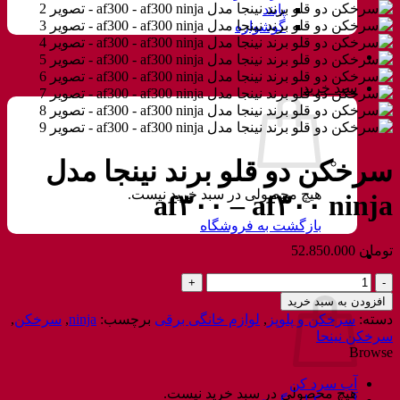
پابند
گوشواره
سبد خرید
سرخکن دو قلو برند نینجا مدل
هیچ محصولی در سبد خرید نیست.
af۳۰۰ – af۳۰۰ ninja
بازگشت به فروشگاه
تومان
52.850.000
سرخکن
سبد خرید
دو
افزودن به سبد خرید
قلو
دسته:
سرخکن و پلوپز
,
لوازم خانگی برقی
برچسب:
ninja
,
سرخکن
,
برند
سرخکن نینحا
نینجا
Browse
مدل
af300
آب سرد کن
هیچ محصولی در سبد خرید نیست.
-