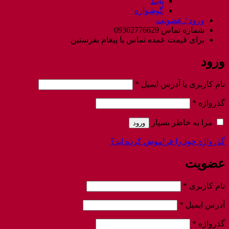
پابند
گوشواره
ورود / عضویت
شماره تماس 09302776629
برای قیمت عمده تماس یا پیغام بفرستین
ورود
الزامی
نام کاربری یا آدرس ایمیل
*
الزامی
گذرواژه
*
مرا به خاطر بسپار
ورود
گذرواژه خود را فراموش کرده اید؟
عضویت
الزامی
نام کاربری
*
الزامی
آدرس ایمیل
*
الزامی
گذرواژه
*