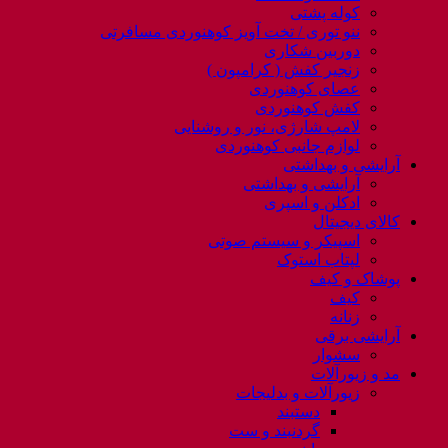
کوله پشتی
ننو توری / تخت آویز کوهنوردی مسافرتی
دوربین شکاری
زنجیر کفش ( کرامپون )
عصای کوهنوردی
کفش کوهنوردی
لامپ شارژی، نور و روشنایی
لوازم جانبی کوهنوردی
آرایشی و بهداشتی
آرایشی و بهداشتی
ادکلن و اسپری
کالای دیجیتال
اسپیکر و سیستم صوتی
لپتاب استوک
پوشاک و کیف
کیف
زنانه
آرایشی برقی
سشوار
مد و زیورآلات
زیورآلات و بدلیجات
دستبند
گردنبند و ست