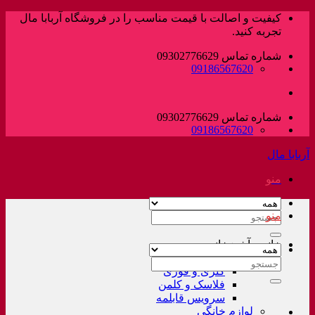
پرش
کیفیت و اصالت با قیمت مناسب را در فروشگاه آربابا مال
به
تجربه کنید.
محتوا
شماره تماس 09302776629
09186567620
شماره تماس 09302776629
09186567620
آربابا مال
منو
منو
جستجو
برای:
خانه و آشپزخانه
لوازم خانگی غیر برقی
جستجو
کتری و قوری
برای:
فلاسک و کلمن
سرویس قابلمه
لوازم خانگی