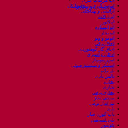
آب مرکبات گیری
af300
آبمیوه گیری و مخلوط کن
بازگشت به فروشگاه
ninja
آرایشی و بهداشتی
عدد
ابزارآلات
اپیلاتور
اتو ایستاده
اتو بخار
اتومو و ویو
اجاق برقی
اجاق گاز کوهنوردی
ادکلن و اسپری
اسپرسوساز
اسپیکر و سیستم صوتی
باربیکیو
بالش بادی
بخارپز
بخاری
بخاری برقی
بستنی ساز
بند انداز برقی
پابند
پاپ کورن ساز
پاور استیشن
پتوشور