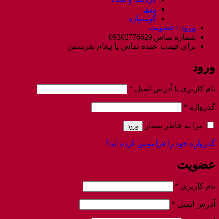
پابند
گوشواره
ورود / عضویت
شماره تماس 09302776629
برای قیمت عمده تماس یا پیغام بفرستین
ورود
الزامی
نام کاربری یا آدرس ایمیل
*
الزامی
گذرواژه
*
مرا به خاطر بسپار
ورود
گذرواژه خود را فراموش کرده اید؟
عضویت
الزامی
نام کاربری
*
الزامی
آدرس ایمیل
*