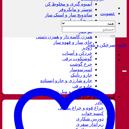
آبمیوه گیری و مخلوط کن
توستر و مایکروفر
عضویت
ساندویچ ساز و اسنک ساز
سرخکن و پلوپز
غذاساز
جستجو
اتو بخار
برای:
همزن کاسه دار و همزن دستی
چای ساز و قهوه ساز
خانه
/
سرخکن و پلوپز
زودپز
خردکن و آسیاب
گوشتکوب برقی
چرخ گوشت
اسپرسوساز
جارو رباتیک
جارو شارژی و جارو ایستاده
جارو برقی
فرش شور و مبل شور
کوهنوردی و چراغ قوه
چادر
چراغ قوه و چراغ پیشانی
کیسه خواب
دوربین شکاری
زیرانداز سفری