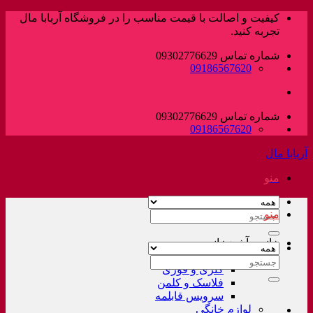
پرش
کیفیت و اصالت با قیمت مناسب را در فروشگاه آربابا مال
به
تجربه کنید.
محتوا
شماره تماس 09302776629
09186567620
شماره تماس 09302776629
09186567620
آربابا مال
منو
منو
جستجو
برای:
خانه و آشپزخانه
لوازم خانگی غیر برقی
جستجو
کتری و قوری
برای:
فلاسک و کلمن
سرویس قابلمه
لوازم خانگی