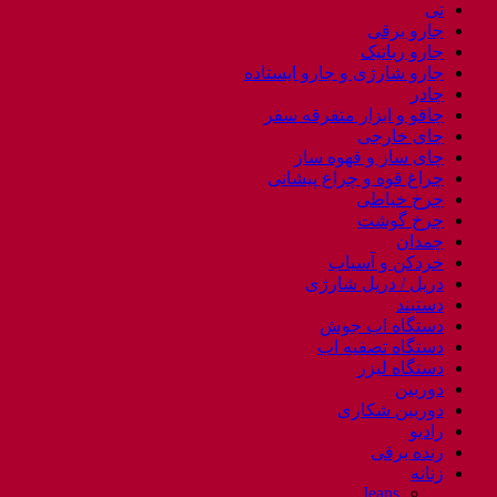
تی
جارو برقی
جارو رباتیک
جارو شارژی و جارو ایستاده
چادر
چاقو و ابزار متفرقه سفر
چای خارجی
چای ساز و قهوه ساز
چراغ قوه و چراغ پیشانی
چرخ خیاطی
چرخ گوشت
چمدان
خردکن و آسیاب
دریل / دریل شارژی
دستبند
دستگاه اب جوش
دستگاه تصفیه اب
دستگاه لیزر
دوربین
دوربین شکاری
رادیو
رنده برقی
زنانه
Jeans