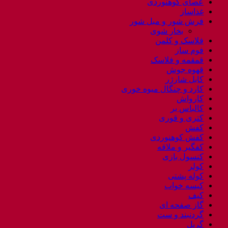
عصای کوهنوردی
غذاساز
فرش شور و مبل شور
بخار شوی
فلاسک و کلمن
فوم ساز
قمقمه و فلاسک
قهوه جوش
کابل شارژر
کارد و چنگال میوه خوری
کارواش
کالباس بر
کتری و قوری
کفش
کفش کوهنوردی
کفگیر و ملاقه
کنسول بازی
کولر
کوله پشتی
کیسه خواب
کیف
گاز صفحه ای
گردنبند و ست
گریل