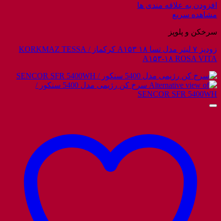
افزودن به علاقه مندی ها
مشاهده سریع
سرخکن و پلوپز
زودپز ۷ لیتر مدل تسا A۱۵۳ ۱۸ کرکماز / KORKMAZ TESSA
A۱۵۳-۱۸ ROSA VITA