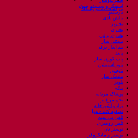
اسپرسوساز
اسپیکر و سیستم صوتی
بازگشت به فروشگاه
باربیکیو
بالش بادی
بخارپز
بخاری
بخاری برقی
بستنی ساز
بند انداز برقی
پابند
پاپ کورن ساز
پاور استیشن
پتوشور
پشمک ساز
پلوپز
پنکه
پوشاک مردانه
تخم مرغ پز
ترازو آشپزخانه
تصفیه کننده هوا
تلفن بی سیم
تلفن رومیزی
توستر نان
توستر و مایکروفر