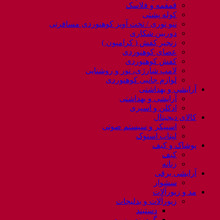
قمقمه و فلاسک
کوله پشتی
ننو توری / تخت آویز کوهنوردی مسافرتی
دوربین شکاری
زنجیر کفش ( کرامپون )
عصای کوهنوردی
کفش کوهنوردی
لامپ شارژی، نور و روشنایی
لوازم جانبی کوهنوردی
آرایشی و بهداشتی
آرایشی و بهداشتی
ادکلن و اسپری
کالای دیجیتال
اسپیکر و سیستم صوتی
لپتاب استوک
پوشاک و کیف
کیف
زنانه
آرایشی برقی
سشوار
مد و زیورآلات
زیورآلات و بدلیجات
دستبند
گردنبند و ست