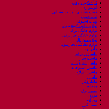
گوشتکوب برقی
گوشواره
لامپ شارژی، نور و روشنایی
لباسشویی
لپتاب استوک
لوازم جانبی کوهنوردی
لوازم خانگی برقی
لوازم خانگی غیر برقی
لوازم دیجیتال
لوازم نظافتی بخارشویی
مادر برد
ماساژور برقی
ماست ساز
ماشین آشپزخانه
ماشین اشپزخانه
ماشین اصلاح
مانیتور
مایکروفر
مردانه
موتور برق
موزن
میز اتو
مینی فرز