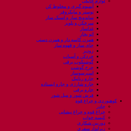
لوازم خانگی
آبمیوه گیری و مخلوط کن
توستر و مایکروفر
ساندویچ ساز و اسنک ساز
سرخکن و پلوپز
غذاساز
اتو بخار
همزن کاسه دار و همزن دستی
چای ساز و قهوه ساز
زودپز
خردکن و آسیاب
گوشتکوب برقی
چرخ گوشت
اسپرسوساز
جارو رباتیک
جارو شارژی و جارو ایستاده
جارو برقی
فرش شور و مبل شور
کوهنوردی و چراغ قوه
چادر
چراغ قوه و چراغ پیشانی
کیسه خواب
دوربین شکاری
زیرانداز سفری