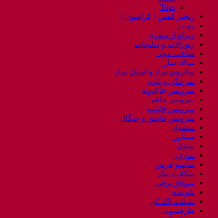
Tops
زنجیر کفش ( کرامپون )
زودپز
زیرانداز سفری
زیورآلات و بدلیجات
ساعت مچی
سالاد ساز
ساندویچ ساز و اسنک ساز
سرخکن و پلوپز
سرویس جا ادویه
سرویس چاقو
سرویس قابلمه
سرویس قاشق و چنگال
سشوار
سماور
سینک
شارژر
شامپو فرش
شکلات ساز
شوفاژ برقی
شوینده
شیشه پاک کن
ظرفشویی