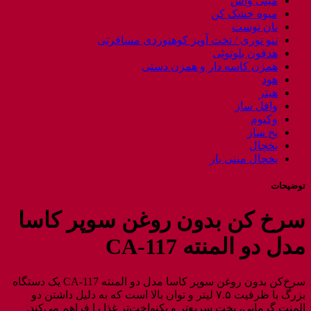
مینی واش
میوه خشک کن
نان توست
ننو توری / تخت آویز کوهنوردی مسافرتی
هدفون بلوتوثی
همزن کاسه دار و همزن دستی
هود
هیتر
وافل ساز
وکیوم
یخ ساز
یخچال
یخچال مینی بار
توضیحات
سرخ کن بدون روغن سوپر کاسا
مدل دو المنته CA-117
سرخ‌کن بدون روغن سوپر کاسا مدل دو المنته CA-117 یک دستگاه
بزرگ با ظرفیت ۷.۵ لیتر و توان بالا است که به دلیل داشتن دو
المنت گرمایی، پخت سریع‌تر و یکنواخت‌تر غذا را فراهم می‌کند.