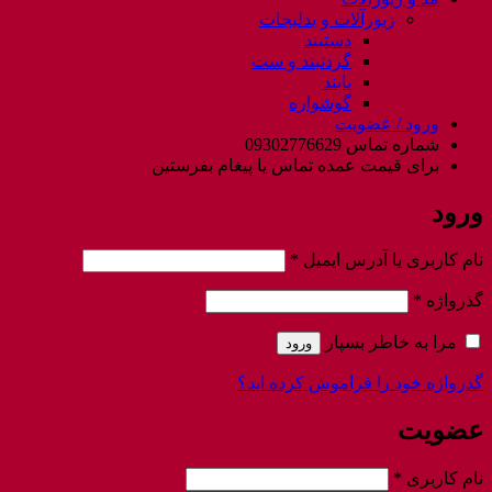
زیورآلات و بدلیجات
دستبند
گردنبند و ست
پابند
گوشواره
ورود / عضویت
شماره تماس 09302776629
برای قیمت عمده تماس یا پیغام بفرستین
ورود
الزامی
نام کاربری یا آدرس ایمیل
*
الزامی
گذرواژه
*
مرا به خاطر بسپار
ورود
گذرواژه خود را فراموش کرده اید؟
عضویت
الزامی
نام کاربری
*