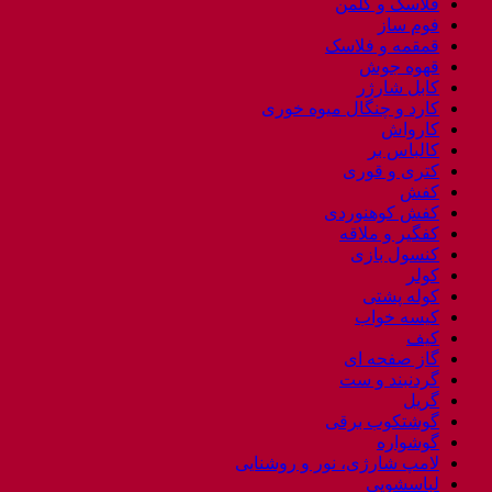
فلاسک و کلمن
فوم ساز
قمقمه و فلاسک
قهوه جوش
کابل شارژر
کارد و چنگال میوه خوری
کارواش
کالباس بر
کتری و قوری
کفش
کفش کوهنوردی
کفگیر و ملاقه
کنسول بازی
کولر
کوله پشتی
کیسه خواب
کیف
گاز صفحه ای
گردنبند و ست
گریل
گوشتکوب برقی
گوشواره
لامپ شارژی، نور و روشنایی
لباسشویی