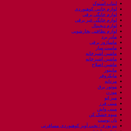
لپتاب استوک
لوازم جانبی کوهنوردی
لوازم خانگی برقی
لوازم خانگی غیر برقی
لوازم دیجیتال
لوازم نظافتی بخارشویی
مادر برد
ماساژور برقی
ماست ساز
ماشین آشپزخانه
ماشین اشپزخانه
ماشین اصلاح
مانیتور
مایکروفر
مردانه
موتور برق
موزن
میز اتو
مینی فرز
مینی واش
میوه خشک کن
نان توست
ننو توری / تخت آویز کوهنوردی مسافرتی