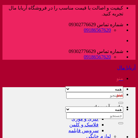
پرش
کیفیت و اصالت با قیمت مناسب را در فروشگاه آربابا مال
به
تجربه کنید.
محتوا
شماره تماس 09302776629
09186567620
شماره تماس 09302776629
09186567620
آربابا مال
منو
منو
جستجو
برای:
خانه و آشپزخانه
لوازم خانگی غیر برقی
جستجو
کتری و قوری
برای:
فلاسک و کلمن
سرویس قابلمه
لوازم خانگی