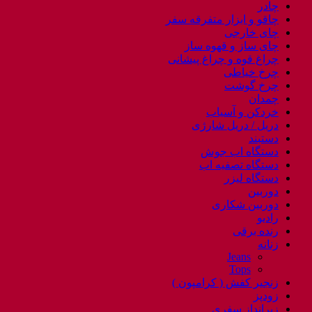
چادر
چاقو و ابزار متفرقه سفر
چای خارجی
چای ساز و قهوه ساز
چراغ قوه و چراغ پیشانی
چرخ خیاطی
چرخ گوشت
چمدان
خردکن و آسیاب
دریل / دریل شارژی
دستبند
دستگاه اب جوش
دستگاه تصفیه اب
دستگاه لیزر
دوربین
دوربین شکاری
رادیو
رنده برقی
زنانه
Jeans
Tops
زنجیر کفش ( کرامپون )
زودپز
زیرانداز سفری