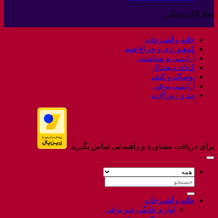
کالا
دیدگاهی
نماد الکترونیکی
برای
ثبت
Welcome
نشده
to
خانه و آشپزخانه
Flatsome
کوهنوردی و چراغ قوه
آرایشی و بهداشتی
کالای دیجیتال
پوشاک و کیف
آرایشی برقی
مد و زیورآلات
برای دریافت مشاوره و راهنمایی تماس بگیرید.
جستجو
برای:
خانه و آشپزخانه
لوازم خانگی غیر برقی