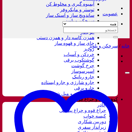
آبمیوه گیری و مخلوط کن
توستر و مایکروفر
عضویت
ساندویچ ساز و اسنک ساز
سرخکن و پلوپز
غذاساز
جستجو
اتو بخار
برای:
همزن کاسه دار و همزن دستی
چای ساز و قهوه ساز
خانه
/
سرخکن و پلوپز
زودپز
خردکن و آسیاب
گوشتکوب برقی
چرخ گوشت
اسپرسوساز
جارو رباتیک
جارو شارژی و جارو ایستاده
جارو برقی
فرش شور و مبل شور
کوهنوردی و چراغ قوه
چادر
چراغ قوه و چراغ پیشانی
کیسه خواب
دوربین شکاری
زیرانداز سفری