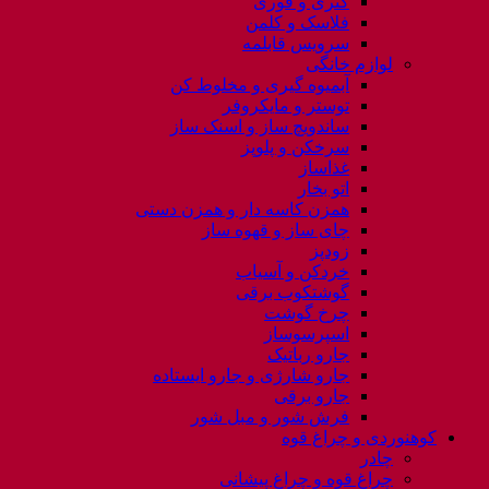
کتری و قوری
فلاسک و کلمن
سرویس قابلمه
لوازم خانگی
آبمیوه گیری و مخلوط کن
توستر و مایکروفر
ساندویچ ساز و اسنک ساز
سرخکن و پلوپز
غذاساز
اتو بخار
همزن کاسه دار و همزن دستی
چای ساز و قهوه ساز
زودپز
خردکن و آسیاب
گوشتکوب برقی
چرخ گوشت
اسپرسوساز
جارو رباتیک
جارو شارژی و جارو ایستاده
جارو برقی
فرش شور و مبل شور
کوهنوردی و چراغ قوه
چادر
چراغ قوه و چراغ پیشانی