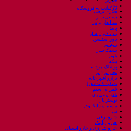
بخارپز
بخاری
بازگشت به فروشگاه
بخاری برقی
بستنی ساز
بند انداز برقی
پابند
پاپ کورن ساز
پاور استیشن
پتوشور
پشمک ساز
پلوپز
پنکه
پوشاک مردانه
تخم مرغ پز
ترازو آشپزخانه
تصفیه کننده هوا
تلفن بی سیم
تلفن رومیزی
توستر نان
توستر و مایکروفر
تی
جارو برقی
جارو رباتیک
جارو شارژی و جارو ایستاده