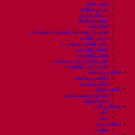
کیسه خواب
دوربین شکاری
زیرانداز سفری
قمقمه و فلاسک
کوله پشتی
ننو توری / تخت آویز کوهنوردی مسافرتی
دوربین شکاری
زنجیر کفش ( کرامپون )
عصای کوهنوردی
کفش کوهنوردی
لامپ شارژی، نور و روشنایی
لوازم جانبی کوهنوردی
آرایشی و بهداشتی
آرایشی و بهداشتی
ادکلن و اسپری
کالای دیجیتال
اسپیکر و سیستم صوتی
لپتاب استوک
پوشاک و کیف
کیف
زنانه
آرایشی برقی
سشوار
مد و زیورآلات