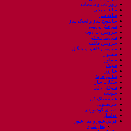
زیورآلات و بدلیجات
ساعت مچی
سالاد ساز
ساندویچ ساز و اسنک ساز
سرخکن و پلوپز
سرویس جا ادویه
سرویس چاقو
سرویس قابلمه
سرویس قاشق و چنگال
سشوار
سماور
سینک
شارژر
شامپو فرش
شکلات ساز
شوفاژ برقی
شوینده
شیشه پاک کن
ظرفشویی
عصای کوهنوردی
غذاساز
فرش شور و مبل شور
بخار شوی