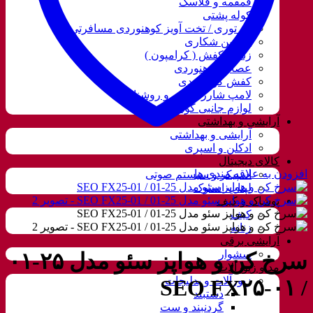
قمقمه و فلاسک
کوله پشتی
ننو توری / تخت آویز کوهنوردی مسافرتی
دوربین شکاری
زنجیر کفش ( کرامپون )
عصای کوهنوردی
کفش کوهنوردی
لامپ شارژی، نور و روشنایی
لوازم جانبی کوهنوردی
آرایشی و بهداشتی
آرایشی و بهداشتی
ادکلن و اسپری
کالای دیجیتال
افزودن به علاقه مندی ها
اسپیکر و سیستم صوتی
لپتاب استوک
پوشاک و کیف
کیف
زنانه
آرایشی برقی
سشوار
سرخ کن و هواپز سئو مدل ۲۵-۰۱
مد و زیورآلات
زیورآلات و بدلیجات
/ SEO FX۲۵-۰۱
دستبند
گردنبند و ست