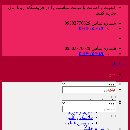
پرش
کیفیت و اصالت با قیمت مناسب را در فروشگاه آربابا مال
به
تجربه کنید.
محتوا
شماره تماس 09302776629
09186567620
شماره تماس 09302776629
09186567620
آربابا مال
منو
منو
جستجو
برای:
خانه و آشپزخانه
لوازم خانگی غیر برقی
جستجو
کتری و قوری
برای:
فلاسک و کلمن
سرویس قابلمه
لوازم خانگی