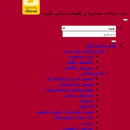
برای دریافت مشاوره و راهنمایی تماس بگیرید.
جستجو
برای:
خانه و آشپزخانه
لوازم خانگی غیر برقی
کتری و قوری
فلاسک و کلمن
سرویس قابلمه
لوازم خانگی
آبمیوه گیری و مخلوط کن
توستر و مایکروفر
ساندویچ ساز و اسنک ساز
سرخکن و پلوپز
غذاساز
اتو بخار
همزن کاسه دار و همزن دستی
چای ساز و قهوه ساز
زودپز
خردکن و آسیاب