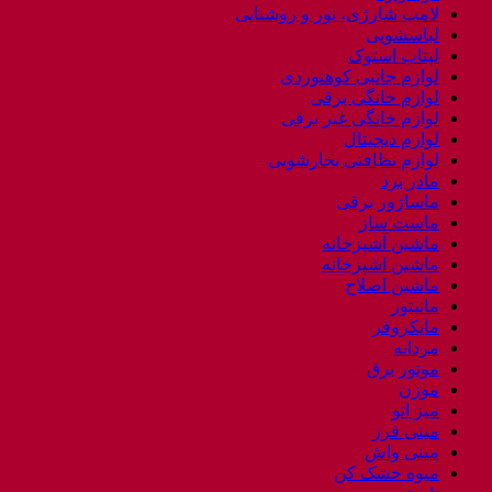
لامپ شارژی، نور و روشنایی
لباسشویی
لپتاب استوک
لوازم جانبی کوهنوردی
لوازم خانگی برقی
لوازم خانگی غیر برقی
لوازم دیجیتال
لوازم نظافتی بخارشویی
مادر برد
ماساژور برقی
ماست ساز
ماشین آشپزخانه
ماشین اشپزخانه
ماشین اصلاح
مانیتور
مایکروفر
مردانه
موتور برق
موزن
میز اتو
مینی فرز
مینی واش
میوه خشک کن