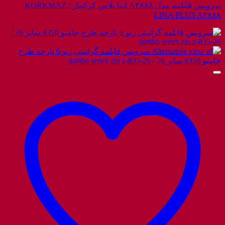
سرویس قابلمه مدل A۲۸۸۸ لینا پلاس کرکماز / KORKMAZ
LINA PLUS A۲۸۸۸