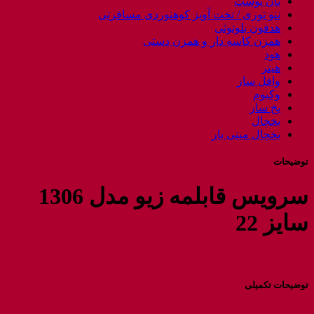
نان توست
ننو توری / تخت آویز کوهنوردی مسافرتی
هدفون بلوتوثی
همزن کاسه دار و همزن دستی
هود
هیتر
وافل ساز
وکیوم
یخ ساز
یخچال
یخچال مینی بار
توضیحات
سرویس قابلمه زیو مدل 1306
سایز 22
توضیحات تکمیلی