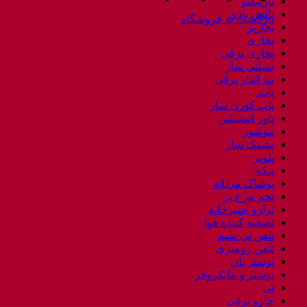
باربیکیو
بالش بادی
بازگشت به فروشگاه
بخارپز
بخاری
بخاری برقی
بستنی ساز
بند انداز برقی
پابند
پاپ کورن ساز
پاور استیشن
پتوشور
پشمک ساز
پلوپز
پنکه
پوشاک مردانه
تخم مرغ پز
ترازو آشپزخانه
تصفیه کننده هوا
تلفن بی سیم
تلفن رومیزی
توستر نان
توستر و مایکروفر
تی
جارو برقی