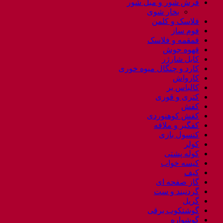
فرش شور و مبل شور
بخار شوی
فلاسک و کلمن
فوم ساز
قمقمه و فلاسک
قهوه جوش
کابل شارژر
کارد و چنگال میوه خوری
کارواش
کالباس بر
کتری و قوری
کفش
کفش کوهنوردی
کفگیر و ملاقه
کنسول بازی
کولر
کوله پشتی
کیسه خواب
کیف
گاز صفحه ای
گردنبند و ست
گریل
گوشتکوب برقی
گوشواره