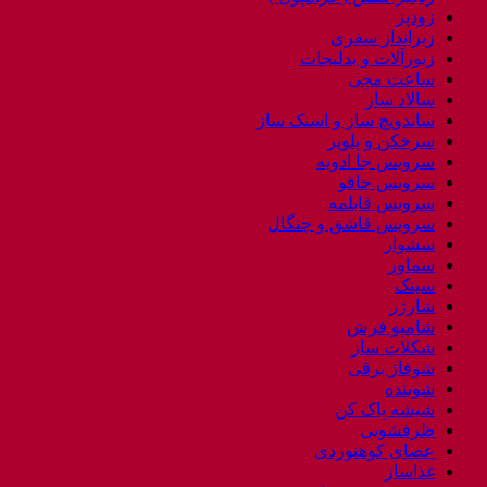
زودپز
زیرانداز سفری
زیورآلات و بدلیجات
ساعت مچی
سالاد ساز
ساندویچ ساز و اسنک ساز
سرخکن و پلوپز
سرویس جا ادویه
سرویس چاقو
سرویس قابلمه
سرویس قاشق و چنگال
سشوار
سماور
سینک
شارژر
شامپو فرش
شکلات ساز
شوفاژ برقی
شوینده
شیشه پاک کن
ظرفشویی
عصای کوهنوردی
غذاساز