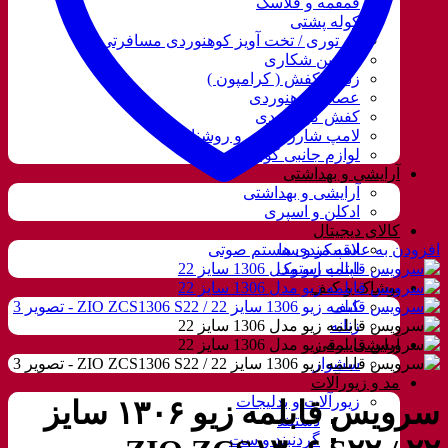
قمقمه و فلاسک
کوله پشتی
ننو توری / تخت آویز کوهنوردی مسافرتی
دوربین شکاری
زنجیر کفش ( کرامپون )
عصای کوهنوردی
کفش کوهنوردی
لامپ شارژی، نور و روشنایی
لوازم جانبی کوهنوردی
آرایشی و بهداشتی
آرایشی و بهداشتی
ادکلن و اسپری
کالای دیجیتال
افزودن به علاقه مندی ها
اسپیکر و سیستم صوتی
لپتاب استوک
پوشاک و کیف
کیف
زنانه
آرایشی برقی
سشوار
مد و زیورآلات
زیورآلات و بدلیجات
سرویس قابلمه زیو ۱۳۰۶ سایز
دستبند
گردنبند و ست