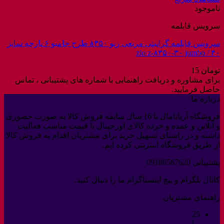
ناموجود
سرویس قابلمه
سرویس قابلمه گرانیتی مربعی زیو ۸۳۵۰ طرح جامبو ۶ پارچه سایز
۳۰ / zio z-۸۳۵۰-۳۰ jumbo
تومان
15
برای مشاوره و دریافت راهنمایی با شماره های پشتیبانی ، تماس
حاصل فرمایید.
درباره ما
فروشگاه آربابامال با 16 سال سابقه فروش کالا به صورت حضوری
و آنلاین و عمده و خرده کالای اورجینال با قیمت مناسب فعالیت
داشته و در راستای تسهیل خرید برای مشتریان اقدام به فروش کالا
از طریق فروشگاه اینترنتی کرده ایم.
پشتیبانی 09186567620
کانال تلگرام و پیج اینستاگرام ما را دنبال کنید.
راهنمای مشتریان
25
نوامبر