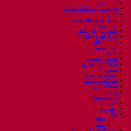
جارو رباتیک
جارو شارژی و جارو ایستاده
چادر
چاقو و ابزار متفرقه سفر
چای خارجی
چای ساز و قهوه ساز
چراغ قوه و چراغ پیشانی
چرخ خیاطی
چرخ گوشت
چمدان
خردکن و آسیاب
دریل / دریل شارژی
دستبند
دستگاه اب جوش
دستگاه تصفیه اب
دستگاه لیزر
دوربین
دوربین شکاری
رادیو
رنده برقی
زنانه
Jeans
Tops
زنجیر کفش ( کرامپون )