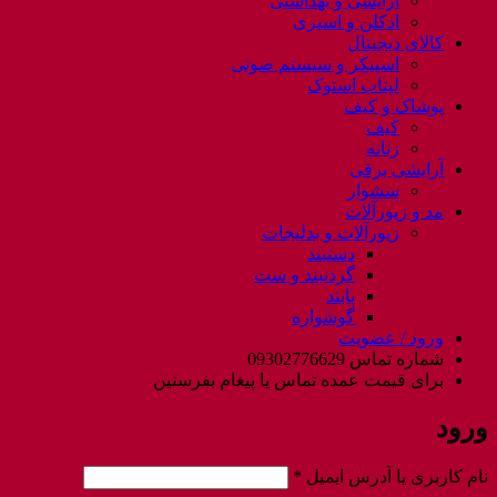
آرایشی و بهداشتی
ادکلن و اسپری
کالای دیجیتال
اسپیکر و سیستم صوتی
لپتاب استوک
پوشاک و کیف
کیف
زنانه
آرایشی برقی
سشوار
مد و زیورآلات
زیورآلات و بدلیجات
دستبند
گردنبند و ست
پابند
گوشواره
ورود / عضویت
شماره تماس 09302776629
برای قیمت عمده تماس یا پیغام بفرستین
ورود
الزامی
نام کاربری یا آدرس ایمیل
*