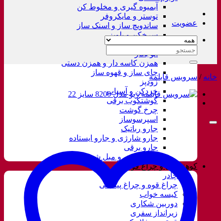
آبمیوه گیری و مخلوط کن
توستر و مایکروفر
عضویت
ساندویچ ساز و اسنک ساز
سرخکن و پلوپز
غذاساز
جستجو
اتو بخار
برای:
همزن کاسه دار و همزن دستی
چای ساز و قهوه ساز
خانه
/
سرویس قابلمه
زودپز
خردکن و آسیاب
گوشتکوب برقی
چرخ گوشت
اسپرسوساز
جارو رباتیک
جارو شارژی و جارو ایستاده
جارو برقی
فرش شور و مبل شور
کوهنوردی و چراغ قوه
چادر
چراغ قوه و چراغ پیشانی
کیسه خواب
دوربین شکاری
زیرانداز سفری