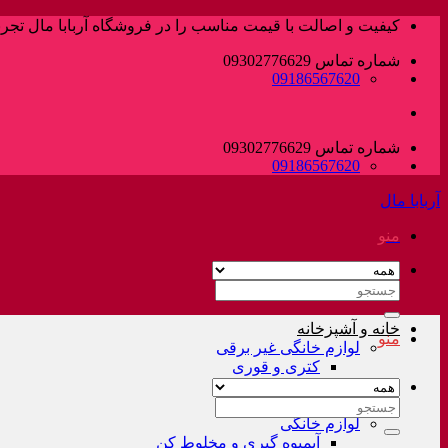
پرش
کیفیت و اصالت با قیمت مناسب را در فروشگاه آربابا مال تجربه
به
شماره تماس 09302776629
محتوا
09186567620
شماره تماس 09302776629
09186567620
آربابا مال
منو
جستجو
برای:
خانه و آشپزخانه
منو
لوازم خانگی غیر برقی
کتری و قوری
فلاسک و کلمن
سرویس قابلمه
جستجو
لوازم خانگی
برای:
آبمیوه گیری و مخلوط کن