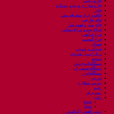
جارو رباتیک
جارو شارژی و جارو ایستاده
چادر
چاقو و ابزار متفرقه سفر
چای خارجی
چای ساز و قهوه ساز
چراغ قوه و چراغ پیشانی
چرخ خیاطی
چرخ گوشت
چمدان
خردکن و آسیاب
دریل / دریل شارژی
دستبند
دستگاه اب جوش
دستگاه تصفیه اب
دستگاه لیزر
دوربین
دوربین شکاری
رادیو
رنده برقی
زنانه
Jeans
Tops
زنجیر کفش ( کرامپون )