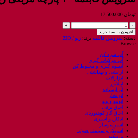
تومان
17.500.000
سرویس
قابلمه
افزودن به سبد خرید
10
دسته:
سرویس قابلمه
برند:
زیو / ZIO
پارچه
Browse
مربعی
زیو
آب سرد کن
مدل
آب مرکبات گیری
8555
آبمیوه گیری و مخلوط کن
/
آرایشی و بهداشتی
ZIO
ابزارآلات
8555
اپیلاتور
عدد
اتو ایستاده
اتو بخار
اتومو و ویو
اجاق برقی
اجاق گاز کوهنوردی
ادکلن و اسپری
اسپرسوساز
اسپیکر و سیستم صوتی
باربیکیو