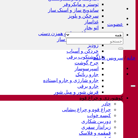
توستر و مایکروفر
ساندویچ ساز و اسنک ساز
سرخکن و پلوپز
غذاساز
عضویت
اتو بخار
همزن کاسه دار و همزن دستی
چای ساز و قهوه ساز
جستجو
زودپز
برای:
خردکن و آسیاب
گوشتکوب برقی
خانه
/
سرویس قابلمه
چرخ گوشت
اسپرسوساز
جارو رباتیک
جارو شارژی و جارو ایستاده
جارو برقی
فرش شور و مبل شور
کوهنوردی و چراغ قوه
چادر
چراغ قوه و چراغ پیشانی
کیسه خواب
دوربین شکاری
زیرانداز سفری
قمقمه و فلاسک