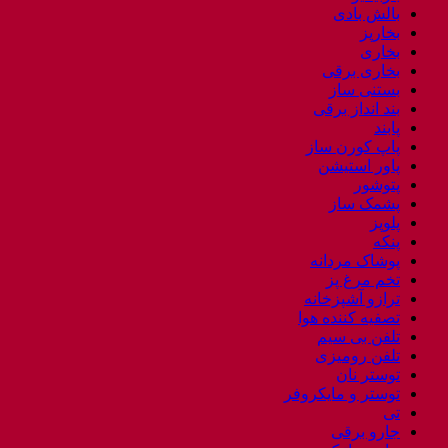
بالش بادی
بخارپز
بخاری
بخاری برقی
بستنی ساز
بند انداز برقی
پابند
پاپ کورن ساز
پاور استیشن
پتوشور
پشمک ساز
پلوپز
پنکه
پوشاک مردانه
تخم مرغ پز
ترازو آشپزخانه
تصفیه کننده هوا
تلفن بی سیم
تلفن رومیزی
توستر نان
توستر و مایکروفر
تی
جارو برقی