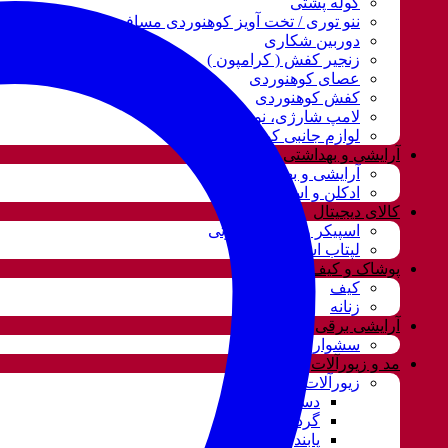
کوله پشتی
ننو توری / تخت آویز کوهنوردی مسافرتی
دوربین شکاری
زنجیر کفش ( کرامپون )
عصای کوهنوردی
کفش کوهنوردی
لامپ شارژی، نور و روشنایی
لوازم جانبی کوهنوردی
آرایشی و بهداشتی
آرایشی و بهداشتی
ادکلن و اسپری
کالای دیجیتال
اسپیکر و سیستم صوتی
لپتاب استوک
پوشاک و کیف
کیف
زنانه
آرایشی برقی
سشوار
مد و زیورآلات
زیورآلات و بدلیجات
دستبند
گردنبند و ست
پابند