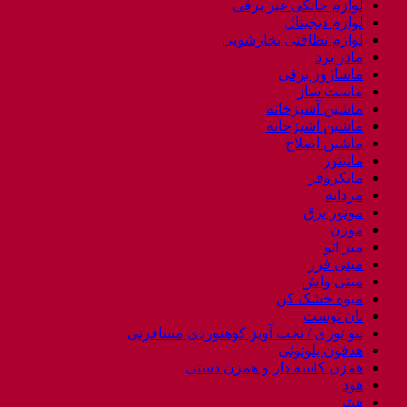
لوازم خانگی غیر برقی
لوازم دیجیتال
لوازم نظافتی بخارشویی
مادر برد
ماساژور برقی
ماست ساز
ماشین آشپزخانه
ماشین اشپزخانه
ماشین اصلاح
مانیتور
مایکروفر
مردانه
موتور برق
موزن
میز اتو
مینی فرز
مینی واش
میوه خشک کن
نان توست
ننو توری / تخت آویز کوهنوردی مسافرتی
هدفون بلوتوثی
همزن کاسه دار و همزن دستی
هود
هیتر