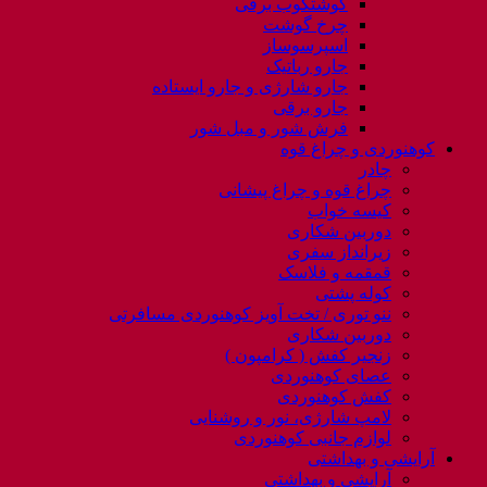
گوشتکوب برقی
چرخ گوشت
اسپرسوساز
جارو رباتیک
جارو شارژی و جارو ایستاده
جارو برقی
فرش شور و مبل شور
کوهنوردی و چراغ قوه
چادر
چراغ قوه و چراغ پیشانی
کیسه خواب
دوربین شکاری
زیرانداز سفری
قمقمه و فلاسک
کوله پشتی
ننو توری / تخت آویز کوهنوردی مسافرتی
دوربین شکاری
زنجیر کفش ( کرامپون )
عصای کوهنوردی
کفش کوهنوردی
لامپ شارژی، نور و روشنایی
لوازم جانبی کوهنوردی
آرایشی و بهداشتی
آرایشی و بهداشتی