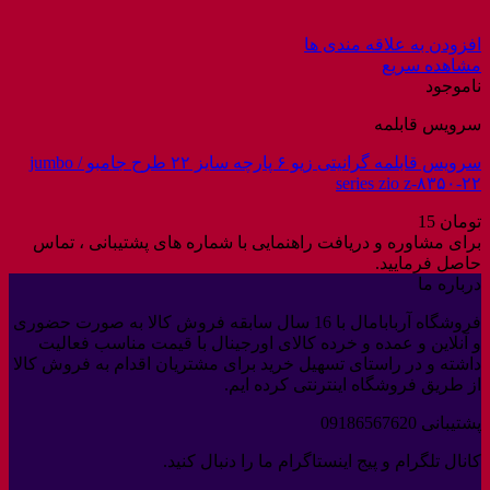
افزودن به علاقه مندی ها
مشاهده سریع
ناموجود
سرویس قابلمه
سرویس قابلمه گرانیتی زیو ۶ پارچه سایز ۲۲ طرح جامبو / jumbo
series zio z-۸۳۵۰-۲۲
تومان
15
برای مشاوره و دریافت راهنمایی با شماره های پشتیبانی ، تماس
حاصل فرمایید.
درباره ما
فروشگاه آربابامال با 16 سال سابقه فروش کالا به صورت حضوری
و آنلاین و عمده و خرده کالای اورجینال با قیمت مناسب فعالیت
داشته و در راستای تسهیل خرید برای مشتریان اقدام به فروش کالا
از طریق فروشگاه اینترنتی کرده ایم.
پشتیبانی 09186567620
کانال تلگرام و پیج اینستاگرام ما را دنبال کنید.