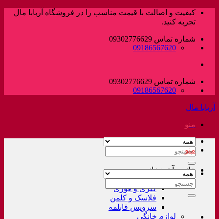
پرش
کیفیت و اصالت با قیمت مناسب را در فروشگاه آربابا مال
به
تجربه کنید.
محتوا
شماره تماس 09302776629
09186567620
شماره تماس 09302776629
09186567620
آربابا مال
منو
منو
جستجو
برای:
خانه و آشپزخانه
لوازم خانگی غیر برقی
جستجو
کتری و قوری
برای:
فلاسک و کلمن
سرویس قابلمه
لوازم خانگی