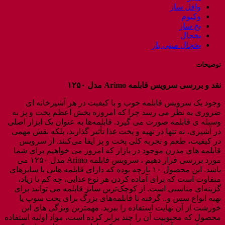
وافل ساز
وکیوم
یخ ساز
یخچال
یخچال مینی بار
توضیحات
نقد و بررسی سرویس قابلمه
Arimo
مدل ۱۲۵۰
وجود یک سرویس قابلمه خوب و با کیفیت در هر آشپزخانه ای
ضروری به نظر می رسد چرا که امروزه بخش اعظم پخت و پز به
وسیله ی قابلمه صورت می گیرد. قابلمه‌ها به عنوان یک ابزار اصلی
در آشپزی، نه تنها در تهیه و پخت غذا تأثیر گذارند، بلکه نقش مهمی
در کیفیت، طعم و تجربه کلی پخت و پز ایفا می‌کنند. از سرویس
قابلمه های مدرن موجود در بازار که امروز می خواهیم برای شما
مورد بررسی قرار دهیم ، سرویس قابلمه Arimo مدل ۱۲۵۰ می
باشد. این محصول ۱۰ پارچه بوده که دارای قابلمه هایی با سایزهای
متفاوت است که برای آماده کردن هر نوع غذایی، چه کم یا زیاد،
گزینه‌ای مناسبی است. از کوچک‌ترین سایز قابلمه‌ می توانید برای
تهیه انواع سس و.. گرفته تا قابلمه‌های بزرگ برای پخت سوپ یا
خورشت از آن نهایت استفاده را ببرید. مهمترین ویژگی های این
محصول که محبوبیت آن را چند برابر کرده است، مواد اولیه استفاده