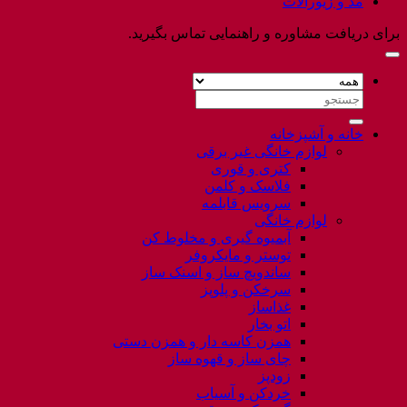
مد و زیورآلات
برای دریافت مشاوره و راهنمایی تماس بگیرید.
جستجو
برای:
خانه و آشپزخانه
لوازم خانگی غیر برقی
کتری و قوری
فلاسک و کلمن
سرویس قابلمه
لوازم خانگی
آبمیوه گیری و مخلوط کن
توستر و مایکروفر
ساندویچ ساز و اسنک ساز
سرخکن و پلوپز
غذاساز
اتو بخار
همزن کاسه دار و همزن دستی
چای ساز و قهوه ساز
زودپز
خردکن و آسیاب