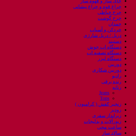
چای ساز و قهوه ساز
چراغ قوه و چراغ پیشانی
چرخ خیاطی
چرخ گوشت
چمدان
خردکن و آسیاب
دریل / دریل شارژی
دستبند
دستگاه اب جوش
دستگاه تصفیه اب
دستگاه لیزر
دوربین
دوربین شکاری
رادیو
رنده برقی
زنانه
Jeans
Tops
زنجیر کفش ( کرامپون )
زودپز
زیرانداز سفری
زیورآلات و بدلیجات
ساعت مچی
سالاد ساز