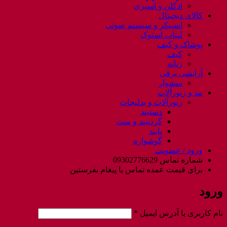
ادکلن و اسپری
کالای دیجیتال
اسپیکر و سیستم صوتی
لپتاب استوک
پوشاک و کیف
کیف
زنانه
آرایشی برقی
سشوار
مد و زیورآلات
زیورآلات و بدلیجات
دستبند
گردنبند و ست
پابند
گوشواره
ورود / عضویت
شماره تماس 09302776629
برای قیمت عمده تماس یا پیغام بفرستین
ورود
الزامی
نام کاربری یا آدرس ایمیل
*