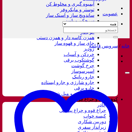
آبمیوه گیری و مخلوط کن
توستر و مایکروفر
عضویت
ساندویچ ساز و اسنک ساز
سرخکن و پلوپز
غذاساز
جستجو
اتو بخار
برای:
همزن کاسه دار و همزن دستی
چای ساز و قهوه ساز
خانه
/
سرویس قابلمه
زودپز
خردکن و آسیاب
گوشتکوب برقی
چرخ گوشت
اسپرسوساز
جارو رباتیک
جارو شارژی و جارو ایستاده
جارو برقی
فرش شور و مبل شور
کوهنوردی و چراغ قوه
چادر
چراغ قوه و چراغ پیشانی
کیسه خواب
دوربین شکاری
زیرانداز سفری