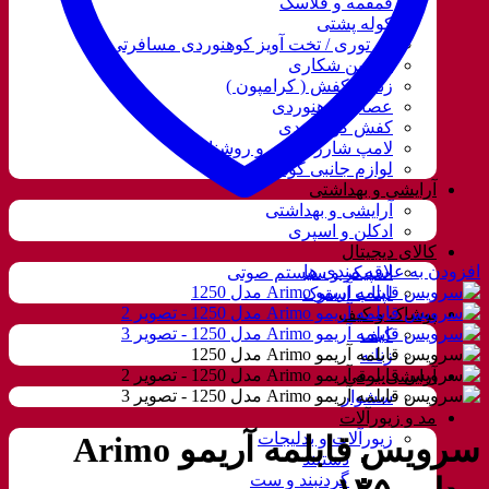
قمقمه و فلاسک
کوله پشتی
ننو توری / تخت آویز کوهنوردی مسافرتی
دوربین شکاری
زنجیر کفش ( کرامپون )
عصای کوهنوردی
کفش کوهنوردی
لامپ شارژی، نور و روشنایی
لوازم جانبی کوهنوردی
آرایشی و بهداشتی
آرایشی و بهداشتی
ادکلن و اسپری
کالای دیجیتال
افزودن به علاقه مندی ها
اسپیکر و سیستم صوتی
لپتاب استوک
پوشاک و کیف
کیف
زنانه
آرایشی برقی
سشوار
مد و زیورآلات
زیورآلات و بدلیجات
سرویس قابلمه آریمو Arimo
دستبند
گردنبند و ست