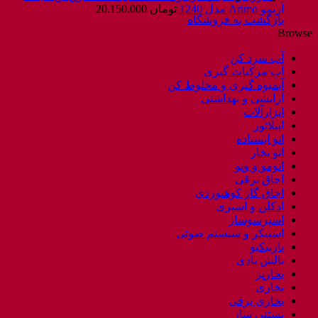
آریمو Arimo مدل 1240
تومان
20.150.000
بازگشت به فروشگاه
Browse
آب سرد کن
آب مرکبات گیری
آبمیوه گیری و مخلوط کن
آرایشی و بهداشتی
ابزارآلات
اپیلاتور
اتو ایستاده
اتو بخار
اتومو و ویو
اجاق برقی
اجاق گاز کوهنوردی
ادکلن و اسپری
اسپرسوساز
اسپیکر و سیستم صوتی
باربیکیو
بالش بادی
بخارپز
بخاری
بخاری برقی
بستنی ساز