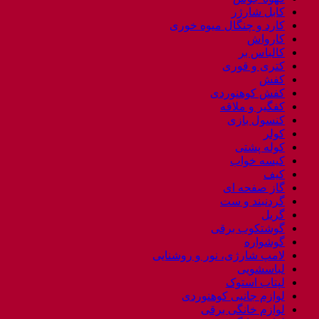
کابل شارژر
کارد و چنگال میوه خوری
کارواش
کالباس بر
کتری و قوری
کفش
کفش کوهنوردی
کفگیر و ملاقه
کنسول بازی
کولر
کوله پشتی
کیسه خواب
کیف
گاز صفحه ای
گردنبند و ست
گریل
گوشتکوب برقی
گوشواره
لامپ شارژی، نور و روشنایی
لباسشویی
لپتاب استوک
لوازم جانبی کوهنوردی
لوازم خانگی برقی