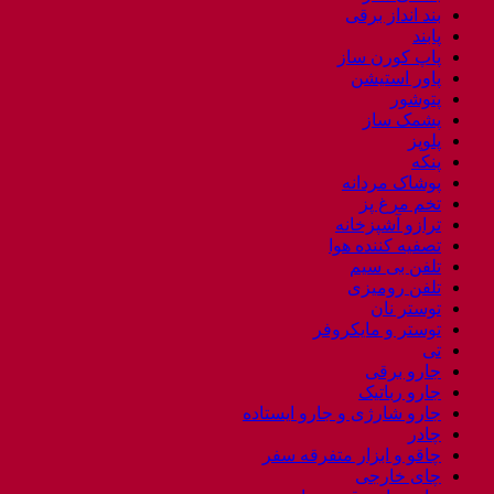
بند انداز برقی
پابند
پاپ کورن ساز
پاور استیشن
پتوشور
پشمک ساز
پلوپز
پنکه
پوشاک مردانه
تخم مرغ پز
ترازو آشپزخانه
تصفیه کننده هوا
تلفن بی سیم
تلفن رومیزی
توستر نان
توستر و مایکروفر
تی
جارو برقی
جارو رباتیک
جارو شارژی و جارو ایستاده
چادر
چاقو و ابزار متفرقه سفر
چای خارجی