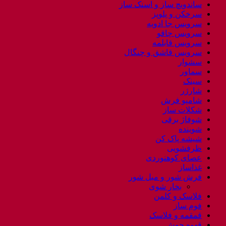
ساندویچ ساز و اسنک ساز
سرخکن و پلوپز
سرویس جا ادویه
سرویس چاقو
سرویس قابلمه
سرویس قاشق و چنگال
سشوار
سماور
سینک
شارژر
شامپو فرش
شکلات ساز
شوفاژ برقی
شوینده
شیشه پاک کن
ظرفشویی
عصای کوهنوردی
غذاساز
فرش شور و مبل شور
بخار شوی
فلاسک و کلمن
فوم ساز
قمقمه و فلاسک
قهوه جوش