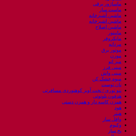
ماساژور برقی
ماست ساز
ماشین آشپزخانه
ماشین اشپزخانه
ماشین اصلاح
مانیتور
مایکروفر
مردانه
موتور برق
موزن
میز اتو
مینی فرز
مینی واش
میوه خشک کن
نان توست
ننو توری / تخت آویز کوهنوردی مسافرتی
هدفون بلوتوثی
همزن کاسه دار و همزن دستی
هود
هیتر
وافل ساز
وکیوم
یخ ساز