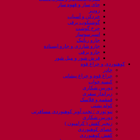
چای ساز و قهوه ساز
زودپز
خردکن و آسیاب
گوشتکوب برقی
چرخ گوشت
اسپرسوساز
جارو رباتیک
جارو شارژی و جارو ایستاده
جارو برقی
فرش شور و مبل شور
کوهنوردی و چراغ قوه
چادر
چراغ قوه و چراغ پیشانی
کیسه خواب
دوربین شکاری
زیرانداز سفری
قمقمه و فلاسک
کوله پشتی
ننو توری / تخت آویز کوهنوردی مسافرتی
دوربین شکاری
زنجیر کفش ( کرامپون )
عصای کوهنوردی
کفش کوهنوردی