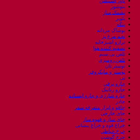
پاور استیشن
پتوشور
پشمک ساز
پلوپز
پنکه
پوشاک مردانه
تخم مرغ پز
ترازو آشپزخانه
تصفیه کننده هوا
تلفن بی سیم
تلفن رومیزی
توستر نان
توستر و مایکروفر
تی
جارو برقی
جارو رباتیک
جارو شارژی و جارو ایستاده
چادر
چاقو و ابزار متفرقه سفر
چای خارجی
چای ساز و قهوه ساز
چراغ قوه و چراغ پیشانی
چرخ خیاطی
چرخ گوشت