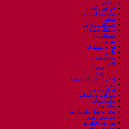
چمدان
خردکن و آسیاب
دریل / دریل شارژی
دستبند
دستگاه اب جوش
دستگاه تصفیه اب
دستگاه لیزر
دوربین
دوربین شکاری
رادیو
رنده برقی
زنانه
Jeans
Tops
زنجیر کفش ( کرامپون )
زودپز
زیرانداز سفری
زیورآلات و بدلیجات
ساعت مچی
سالاد ساز
ساندویچ ساز و اسنک ساز
سرخکن و پلوپز
سرویس جا ادویه
سرویس چاقو