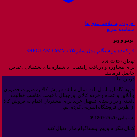
افزودن به علاقه مندی ها
مشاهده سریع
اتومو و ویو
فر کننده مو شیگلم مدل سایز ۲۵ / SHEGLAM ۲۵MM
تومان
2.950.000
برای مشاوره و دریافت راهنمایی با شماره های پشتیبانی ، تماس
حاصل فرمایید.
درباره ما
فروشگاه آربابامال با 16 سال سابقه فروش کالا به صورت حضوری
و آنلاین و عمده و خرده کالای اورجینال با قیمت مناسب فعالیت
داشته و در راستای تسهیل خرید برای مشتریان اقدام به فروش کالا
از طریق فروشگاه اینترنتی کرده ایم.
پشتیبانی 09186567620
کانال تلگرام و پیج اینستاگرام ما را دنبال کنید.