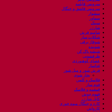
سرویس قابلمه
سرویس قاشق و چنگال
سشوار
سماور
سینک
شارژر
شامپو فرش
شکلات ساز
شوفاژ برقی
شوینده
شیشه پاک کن
ظرفشویی
عصای کوهنوردی
غذاساز
فرش شور و مبل شور
بخار شوی
فلاسک و کلمن
فوم ساز
قمقمه و فلاسک
قهوه جوش
کابل شارژر
کارد و چنگال میوه خوری
کارواش