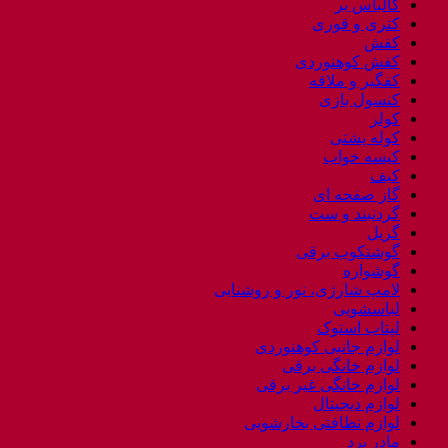
کالباس بر
کتری و قوری
کفش
کفش کوهنوردی
کفگیر و ملاقه
کنسول بازی
کولر
کوله پشتی
کیسه خواب
کیف
گاز صفحه ای
گردنبند و ست
گریل
گوشتکوب برقی
گوشواره
لامپ شارژی، نور و روشنایی
لباسشویی
لپتاب استوک
لوازم جانبی کوهنوردی
لوازم خانگی برقی
لوازم خانگی غیر برقی
لوازم دیجیتال
لوازم نظافتی بخارشویی
مادر برد