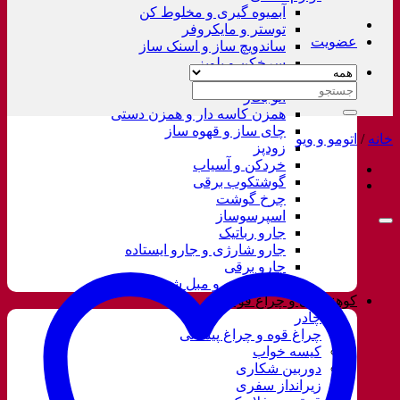
آبمیوه گیری و مخلوط کن
توستر و مایکروفر
عضویت
ساندویچ ساز و اسنک ساز
سرخکن و پلوپز
غذاساز
جستجو
اتو بخار
برای:
همزن کاسه دار و همزن دستی
چای ساز و قهوه ساز
خانه
/
اتومو و ویو
زودپز
خردکن و آسیاب
گوشتکوب برقی
چرخ گوشت
اسپرسوساز
جارو رباتیک
جارو شارژی و جارو ایستاده
جارو برقی
فرش شور و مبل شور
کوهنوردی و چراغ قوه
چادر
چراغ قوه و چراغ پیشانی
کیسه خواب
دوربین شکاری
زیرانداز سفری