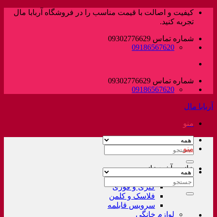
پرش
کیفیت و اصالت با قیمت مناسب را در فروشگاه آربابا مال
به
تجربه کنید.
محتوا
شماره تماس 09302776629
09186567620
شماره تماس 09302776629
09186567620
آربابا مال
منو
منو
جستجو
برای:
خانه و آشپزخانه
لوازم خانگی غیر برقی
جستجو
کتری و قوری
برای:
فلاسک و کلمن
سرویس قابلمه
لوازم خانگی