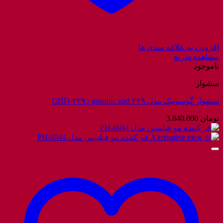
افزودن به علاقه مندی ها
مشاهده سریع
ناموجود
سشوار
سشوار گوسونیک مدل GHD-۲۲۹ / gosonic ghd ۲۲۹
تومان
3.840.000