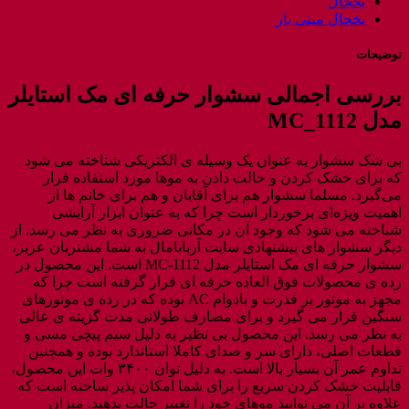
یخچال
یخچال مینی بار
توضیحات
بررسی اجمالی سشوار حرفه ای مک استایلر
مدل MC_1112
بی شک سشوار به‌ عنوان یک وسیله ی الکتریکی شناخته می شود
که برای خشک کردن و حالت دادن به موها مورد استفاده قرار
می‌گیرد. مسلما سشوار هم‌ برای آقایان و هم برای خانم ها از
اهمیت ویژه‌ای برخوردار است چرا که به عنوان ابزار آرایشی
شناخته می شود که وجود آن در مکانی ضروری به نظر می رسد. از
دیگر سشوار های پیشنهادی سایت آربابامال به شما مشتریان عزیز،
سشوار حرفه ای مک استایلر مدل MC-1112 است. این محصول در
رده ی محصولات فوق العاده حرفه ای قرار گرفته است چرا که
مجهز به موتور پر قدرت و بادوام AC بوده که در رده ی موتورهای
سنگین قرار می گیرد و برای مصارف طولانی مدت گزینه ی عالی
به نظر می رسد. این محصول بی نظیر به دلیل سیم پیچی مسی و
قطعات اصلی، دارای سر و صدای کاملا استاندارد بوده و همچنین
تداوم عمر آن بسیار بالا است. به دلیل توان ۳۴۰۰ وات این محصول،
قابلیت خشک کردن سریع را برای شما امکان پذیر ساخته است که
علاوه بر آن می توانید موهای خود را تغییر حالت بدهید. میزان