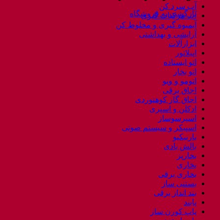
MC_1112
آب سرد کن
بازگشت به فروشگاه
عدد
آب مرکبات گیری
آبمیوه گیری و مخلوط کن
آرایشی و بهداشتی
ابزارآلات
اپیلاتور
اتو ایستاده
اتو بخار
اتومو و ویو
اجاق برقی
اجاق گاز کوهنوردی
ادکلن و اسپری
اسپرسوساز
اسپیکر و سیستم صوتی
باربیکیو
بالش بادی
بخارپز
بخاری
بخاری برقی
بستنی ساز
بند انداز برقی
پابند
پاپ کورن ساز