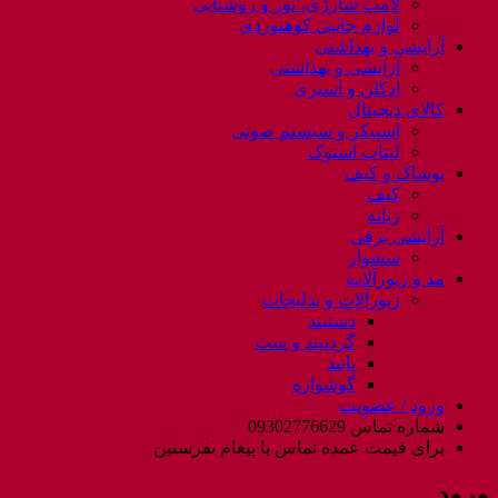
لامپ شارژی، نور و روشنایی
لوازم جانبی کوهنوردی
آرایشی و بهداشتی
آرایشی و بهداشتی
ادکلن و اسپری
کالای دیجیتال
اسپیکر و سیستم صوتی
لپتاب استوک
پوشاک و کیف
کیف
زنانه
آرایشی برقی
سشوار
مد و زیورآلات
زیورآلات و بدلیجات
دستبند
گردنبند و ست
پابند
گوشواره
ورود / عضویت
شماره تماس 09302776629
برای قیمت عمده تماس یا پیغام بفرستین
ورود