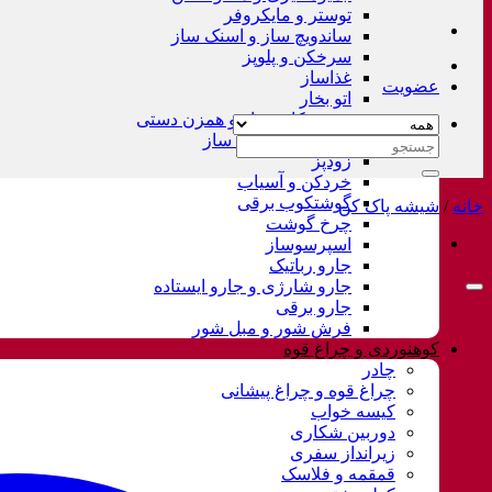
توستر و مایکروفر
ساندویچ ساز و اسنک ساز
سرخکن و پلوپز
غذاساز
عضویت
اتو بخار
همزن کاسه دار و همزن دستی
چای ساز و قهوه ساز
جستجو
زودپز
برای:
خردکن و آسیاب
گوشتکوب برقی
خانه
/
شیشه پاک کن
چرخ گوشت
اسپرسوساز
جارو رباتیک
جارو شارژی و جارو ایستاده
جارو برقی
فرش شور و مبل شور
کوهنوردی و چراغ قوه
چادر
چراغ قوه و چراغ پیشانی
کیسه خواب
دوربین شکاری
زیرانداز سفری
قمقمه و فلاسک