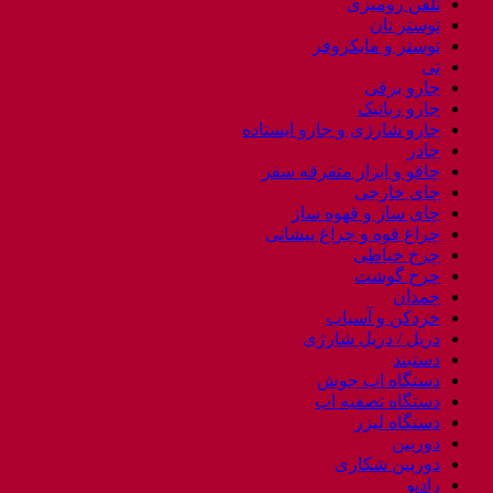
تلفن رومیزی
توستر نان
توستر و مایکروفر
تی
جارو برقی
جارو رباتیک
جارو شارژی و جارو ایستاده
چادر
چاقو و ابزار متفرقه سفر
چای خارجی
چای ساز و قهوه ساز
چراغ قوه و چراغ پیشانی
چرخ خیاطی
چرخ گوشت
چمدان
خردکن و آسیاب
دریل / دریل شارژی
دستبند
دستگاه اب جوش
دستگاه تصفیه اب
دستگاه لیزر
دوربین
دوربین شکاری
رادیو