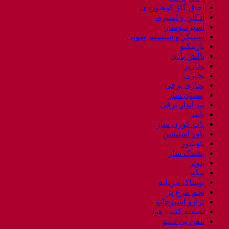
اجاق گاز کوهنوردی
ادکلن و اسپری
اسپرسوساز
اسپیکر و سیستم صوتی
باربیکیو
بالش بادی
بخارپز
بخاری
بخاری برقی
بستنی ساز
بند انداز برقی
پابند
پاپ کورن ساز
پاور استیشن
پتوشور
پشمک ساز
پلوپز
پنکه
پوشاک مردانه
تخم مرغ پز
ترازو آشپزخانه
تصفیه کننده هوا
تلفن بی سیم