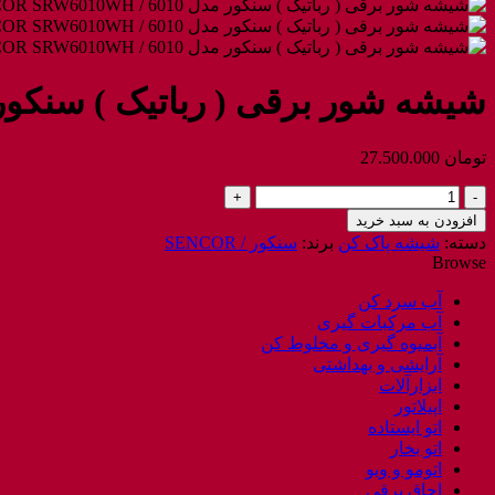
شیشه شور برقی ( رباتیک ) سنکور مدل ۶۰۱۰ / W۶۰۱۰WH
تومان
27.500.000
شیشه
شور
افزودن به سبد خرید
برقی
دسته:
شیشه پاک کن
برند:
سنکور / SENCOR
(
Browse
رباتیک
)
آب سرد کن
سنکور
آب مرکبات گیری
مدل
آبمیوه گیری و مخلوط کن
6010
آرایشی و بهداشتی
/
ابزارآلات
SENCOR
اپیلاتور
SRW6010WH
اتو ایستاده
عدد
اتو بخار
اتومو و ویو
اجاق برقی