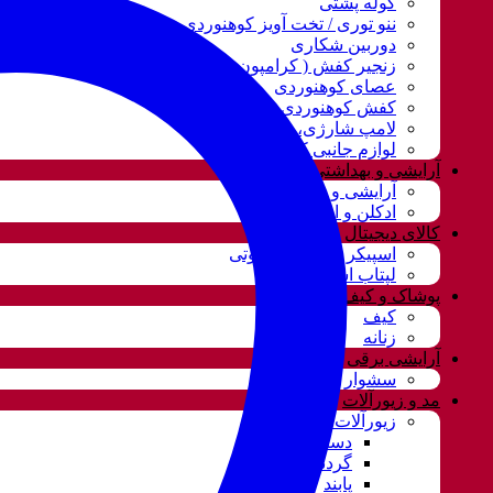
کوله پشتی
ننو توری / تخت آویز کوهنوردی مسافرتی
دوربین شکاری
زنجیر کفش ( کرامپون )
عصای کوهنوردی
کفش کوهنوردی
لامپ شارژی، نور و روشنایی
لوازم جانبی کوهنوردی
آرایشی و بهداشتی
آرایشی و بهداشتی
ادکلن و اسپری
کالای دیجیتال
اسپیکر و سیستم صوتی
لپتاب استوک
پوشاک و کیف
کیف
زنانه
آرایشی برقی
سشوار
مد و زیورآلات
زیورآلات و بدلیجات
دستبند
گردنبند و ست
پابند