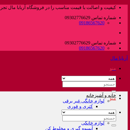
پرش
کیفیت و اصالت با قیمت مناسب را در فروشگاه آربابا مال تجربه
به
شماره تماس 09302776629
محتوا
09186567620
شماره تماس 09302776629
09186567620
آربابا مال
منو
جستجو
برای:
خانه و آشپزخانه
منو
لوازم خانگی غیر برقی
کتری و قوری
فلاسک و کلمن
سرویس قابلمه
جستجو
لوازم خانگی
برای:
آبمیوه گیری و مخلوط کن