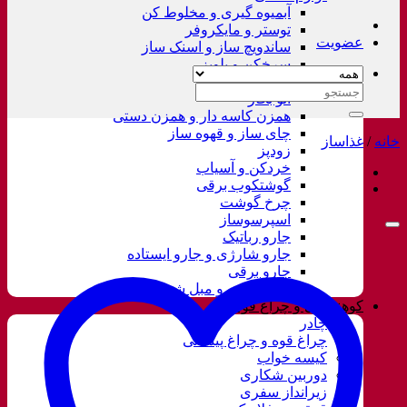
آبمیوه گیری و مخلوط کن
توستر و مایکروفر
عضویت
ساندویچ ساز و اسنک ساز
سرخکن و پلوپز
غذاساز
جستجو
اتو بخار
برای:
همزن کاسه دار و همزن دستی
چای ساز و قهوه ساز
خانه
/
غذاساز
زودپز
خردکن و آسیاب
گوشتکوب برقی
چرخ گوشت
اسپرسوساز
جارو رباتیک
جارو شارژی و جارو ایستاده
جارو برقی
فرش شور و مبل شور
کوهنوردی و چراغ قوه
چادر
چراغ قوه و چراغ پیشانی
کیسه خواب
دوربین شکاری
زیرانداز سفری