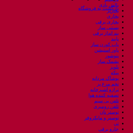
بالش بادی
بازگشت به فروشگاه
بخارپز
بخاری
بخاری برقی
بستنی ساز
بند انداز برقی
پابند
پاپ کورن ساز
پاور استیشن
پتوشور
پشمک ساز
پلوپز
پنکه
پوشاک مردانه
تخم مرغ پز
ترازو آشپزخانه
تصفیه کننده هوا
تلفن بی سیم
تلفن رومیزی
توستر نان
توستر و مایکروفر
تی
جارو برقی