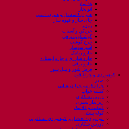
غذاساز
اتو بخار
همزن کاسه دار و همزن دستی
چای ساز و قهوه ساز
زودپز
خردکن و آسیاب
گوشتکوب برقی
چرخ گوشت
اسپرسوساز
جارو رباتیک
جارو شارژی و جارو ایستاده
جارو برقی
فرش شور و مبل شور
کوهنوردی و چراغ قوه
چادر
چراغ قوه و چراغ پیشانی
کیسه خواب
دوربین شکاری
زیرانداز سفری
قمقمه و فلاسک
کوله پشتی
ننو توری / تخت آویز کوهنوردی مسافرتی
دوربین شکاری