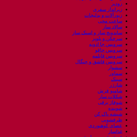
زودپز
زیرانداز سفری
زیورآلات و بدلیجات
ساعت مچی
سالاد ساز
ساندویچ ساز و اسنک ساز
سرخکن و پلوپز
سرویس جا ادویه
سرویس چاقو
سرویس قابلمه
سرویس قاشق و چنگال
سشوار
سماور
سینک
شارژر
شامپو فرش
شکلات ساز
شوفاژ برقی
شوینده
شیشه پاک کن
ظرفشویی
عصای کوهنوردی
غذاساز