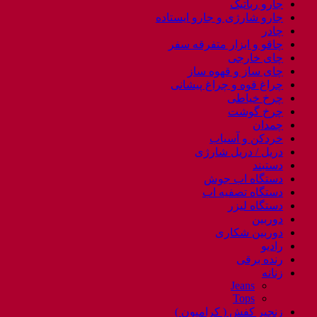
جارو رباتیک
جارو شارژی و جارو ایستاده
چادر
چاقو و ابزار متفرقه سفر
چای خارجی
چای ساز و قهوه ساز
چراغ قوه و چراغ پیشانی
چرخ خیاطی
چرخ گوشت
چمدان
خردکن و آسیاب
دریل / دریل شارژی
دستبند
دستگاه اب جوش
دستگاه تصفیه اب
دستگاه لیزر
دوربین
دوربین شکاری
رادیو
رنده برقی
زنانه
Jeans
Tops
زنجیر کفش ( کرامپون )