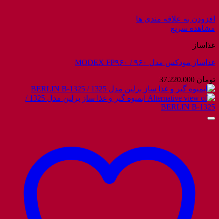
افزودن به علاقه مندی ها
مشاهده سریع
غذاساز
غذاساز مودکس مدل ۹۶۰ / MODEX FP۹۶۰
تومان
37.220.000