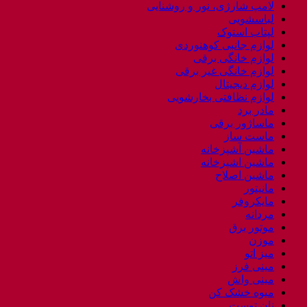
لامپ شارژی، نور و روشنایی
لباسشویی
لپتاب استوک
لوازم جانبی کوهنوردی
لوازم خانگی برقی
لوازم خانگی غیر برقی
لوازم دیجیتال
لوازم نظافتی بخارشویی
مادر برد
ماساژور برقی
ماست ساز
ماشین آشپزخانه
ماشین اشپزخانه
ماشین اصلاح
مانیتور
مایکروفر
مردانه
موتور برق
موزن
میز اتو
مینی فرز
مینی واش
میوه خشک کن
نان توست