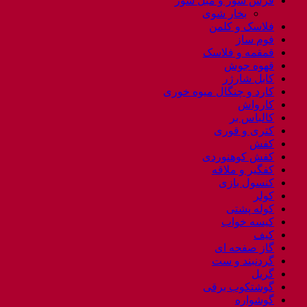
فرش شور و مبل شور
بخار شوی
فلاسک و کلمن
فوم ساز
قمقمه و فلاسک
قهوه جوش
کابل شارژر
کارد و چنگال میوه خوری
کارواش
کالباس بر
کتری و قوری
کفش
کفش کوهنوردی
کفگیر و ملاقه
کنسول بازی
کولر
کوله پشتی
کیسه خواب
کیف
گاز صفحه ای
گردنبند و ست
گریل
گوشتکوب برقی
گوشواره