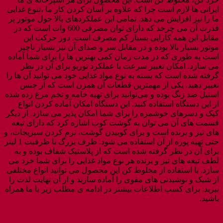
ایرانی ها لازم است چرا که علاوه بر آسان کردن کار ما ،تنوع غذایی
ما را نیز افزایش می دهد. تمامی این عملکردهای بالا حول موتور پر
قدرت آن می چرخد که دارای توان مصرفی 600 وات است که در
مقابل این همه کارایی بسیار کم مصرف است. دور حرکت این
موتور بسیار بالا بوده و در مقابل سر و صدای آن نیز بسیار ناچیز
است به طوری که در مدت زمان کمی بهترین ها را برای شما آماده
می سازد. امکان تغییر سرعت با عملکرد توربو برای آن در نظر
گرفته شده است که بسته به نوع مواد غذایی خود می توانید آن ها را
تغییر دهید. یکی از مهمترین قطعات آن همزن است که از جنس
استیل ضد زنگ بوده و می‌توانید برای تهیه خامه و تخم مرغ زده شده
از این دستگاه استفاده کنید. این دستگاه امکان آماده کردن انواع
کیک و دسرهای خوشمزه را برای شما امکان پذیر می سازد. از دیگر
قسمت های آن می توان به گوشت کوب اشاره کرد که دارای تیغه
های تیز و برنده است و برای کوبیدن گوشت، نرم کردن سبزیجات، و
حتی تهیه پوره از آن استفاده می شود. ظرف بزرگ با ظرفیت 1 لیتر
برای آن در نظر گرفته شده است که از پلاستیک شفاف بوده و به
لطف تیغه‌ های تیز و برنده هر نوع مواد غذایی را برای شما خرد می
سازد. با استفاده از مخلوط کن این محصول می توانید انواع مختلفی
از شیک و نوشیدنی های مقوی را آماده سازید و از آن نهایت لذت را
ببرید. برای کسب اطلاعات بیشتر در ادامه ی مطلب زیر با ما همراه
باشید.