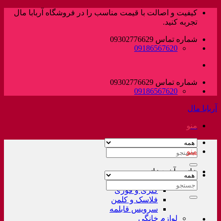
پرش
کیفیت و اصالت با قیمت مناسب را در فروشگاه آربابا مال
به
تجربه کنید.
محتوا
شماره تماس 09302776629
09186567620
شماره تماس 09302776629
09186567620
آربابا مال
منو
منو
جستجو
برای:
خانه و آشپزخانه
لوازم خانگی غیر برقی
جستجو
کتری و قوری
برای:
فلاسک و کلمن
سرویس قابلمه
لوازم خانگی