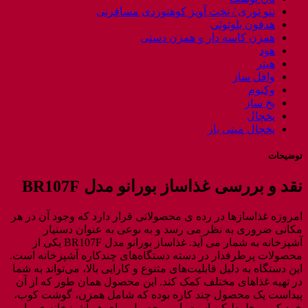
ننو توری / تخت آویز کوهنوردی مسافرتی
هدفون بلوتوثی
همزن کاسه دار و همزن دستی
هود
هیتر
وافل ساز
وکیوم
یخ ساز
یخچال
یخچال مینی بار
توضیحات
نقد و بررسی غذاساز بورانو مدل
BR107F
امروزه غذاسازها در رده ی محصولاتی قرار دارد که وجود آن در هر
مکانی ضروری به نظر می رسد و به نوعی به عنوان دستیار
آشپزخانه به شمار می آید. غذاساز بورانو مدل BR107F یکی از
محصولات پرطرفدار در دسته دستگاه‌های چندکاره آشپزخانه است.
این دستگاه به دلیل قابلیت‌های متنوع و کارایی بالا، می‌تواند به شما
در تهیه غذاهای مختلف کمک کند. این محصول همان طور که از آن
پیداست یک محصول چند کاره بوده که شامل همزن، گوشت کوب،
خرد کن، مخلوط کن است. این محصول برای هر آشپزخانه ی ما