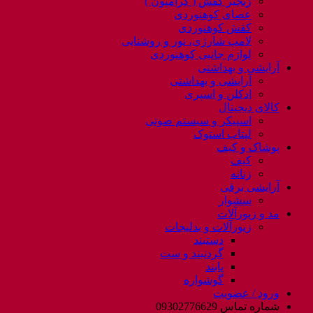
زنجیر کفش ( کرامپون )
عصای کوهنوردی
کفش کوهنوردی
لامپ شارژی، نور و روشنایی
لوازم جانبی کوهنوردی
آرایشی و بهداشتی
آرایشی و بهداشتی
ادکلن و اسپری
کالای دیجیتال
اسپیکر و سیستم صوتی
لپتاب استوک
پوشاک و کیف
کیف
زنانه
آرایشی برقی
سشوار
مد و زیورآلات
زیورآلات و بدلیجات
دستبند
گردنبند و ست
پابند
گوشواره
ورود / عضویت
شماره تماس 09302776629