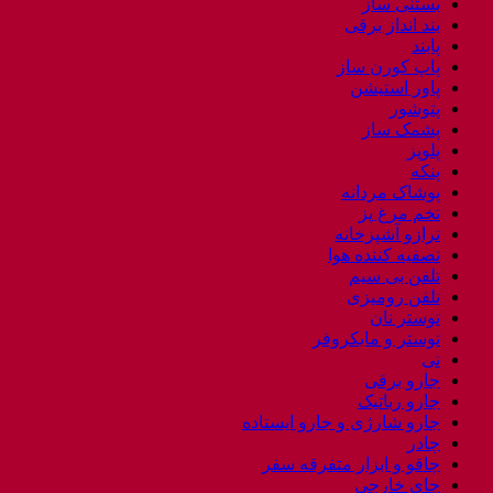
بستنی ساز
بند انداز برقی
پابند
پاپ کورن ساز
پاور استیشن
پتوشور
پشمک ساز
پلوپز
پنکه
پوشاک مردانه
تخم مرغ پز
ترازو آشپزخانه
تصفیه کننده هوا
تلفن بی سیم
تلفن رومیزی
توستر نان
توستر و مایکروفر
تی
جارو برقی
جارو رباتیک
جارو شارژی و جارو ایستاده
چادر
چاقو و ابزار متفرقه سفر
چای خارجی