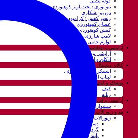
کوله پشتی
ننو توری / تخت آویز کوهنوردی مسافرتی
دوربین شکاری
زنجیر کفش ( کرامپون )
عصای کوهنوردی
کفش کوهنوردی
لامپ شارژی، نور و روشنایی
لوازم جانبی کوهنوردی
آرایشی و بهداشتی
آرایشی و بهداشتی
ادکلن و اسپری
کالای دیجیتال
اسپیکر و سیستم صوتی
لپتاب استوک
پوشاک و کیف
کیف
زنانه
آرایشی برقی
سشوار
مد و زیورآلات
زیورآلات و بدلیجات
دستبند
گردنبند و ست
پابند