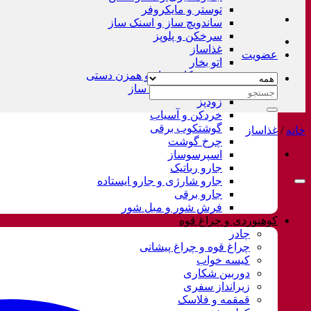
توستر و مایکروفر
ساندویچ ساز و اسنک ساز
سرخکن و پلوپز
غذاساز
عضویت
اتو بخار
همزن کاسه دار و همزن دستی
چای ساز و قهوه ساز
جستجو
زودپز
برای:
خردکن و آسیاب
گوشتکوب برقی
خانه
/
غذاساز
چرخ گوشت
اسپرسوساز
جارو رباتیک
جارو شارژی و جارو ایستاده
جارو برقی
فرش شور و مبل شور
کوهنوردی و چراغ قوه
چادر
چراغ قوه و چراغ پیشانی
کیسه خواب
دوربین شکاری
زیرانداز سفری
قمقمه و فلاسک