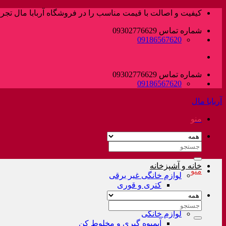
پرش
کیفیت و اصالت با قیمت مناسب را در فروشگاه آربابا مال تجربه
به
شماره تماس 09302776629
محتوا
09186567620
شماره تماس 09302776629
09186567620
آربابا مال
منو
جستجو
برای:
خانه و آشپزخانه
منو
لوازم خانگی غیر برقی
کتری و قوری
فلاسک و کلمن
سرویس قابلمه
جستجو
لوازم خانگی
برای:
آبمیوه گیری و مخلوط کن