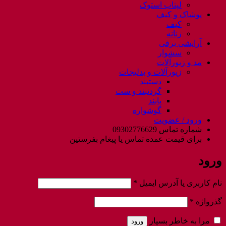
لپتاب استوک
پوشاک و کیف
کیف
زنانه
آرایشی برقی
سشوار
مد و زیورآلات
زیورآلات و بدلیجات
دستبند
گردنبند و ست
پابند
گوشواره
ورود / عضویت
شماره تماس 09302776629
برای قیمت عمده تماس یا پیغام بفرستین
ورود
الزامی
نام کاربری یا آدرس ایمیل
*
الزامی
گذرواژه
*
مرا به خاطر بسپار
ورود