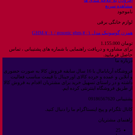
افزودن به علاقه مندی ها
مشاهده سریع
ناموجود
لوازم خانگی برقی
همزن گوسونیک مدل GHM-۷۰۱ / gosonic ghm-۷۰۱
تومان
1.155.000
برای مشاوره و دریافت راهنمایی با شماره های پشتیبانی ، تماس
حاصل فرمایید.
درباره ما
فروشگاه آربابامال با 16 سال سابقه فروش کالا به صورت حضوری
و آنلاین و عمده و خرده کالای اورجینال با قیمت مناسب فعالیت
داشته و در راستای تسهیل خرید برای مشتریان اقدام به فروش کالا
از طریق فروشگاه اینترنتی کرده ایم.
پشتیبانی 09186567620
کانال تلگرام و پیج اینستاگرام ما را دنبال کنید.
راهنمای مشتریان
25