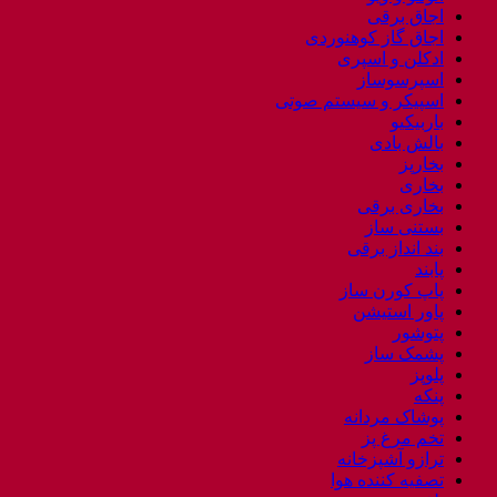
عدد
اجاق برقی
اجاق گاز کوهنوردی
ادکلن و اسپری
اسپرسوساز
اسپیکر و سیستم صوتی
باربیکیو
بالش بادی
بخارپز
بخاری
بخاری برقی
بستنی ساز
بند انداز برقی
پابند
پاپ کورن ساز
پاور استیشن
پتوشور
پشمک ساز
پلوپز
پنکه
پوشاک مردانه
تخم مرغ پز
ترازو آشپزخانه
تصفیه کننده هوا