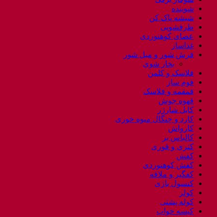
شوینده
شیشه پاک کن
ظرفشویی
عصای کوهنوردی
غذاساز
فرش شور و مبل شور
بخار شوی
فلاسک و کلمن
فوم ساز
قمقمه و فلاسک
قهوه جوش
کابل شارژر
کارد و چنگال میوه خوری
کارواش
کالباس بر
کتری و قوری
کفش
کفش کوهنوردی
کفگیر و ملاقه
کنسول بازی
کولر
کوله پشتی
کیسه خواب