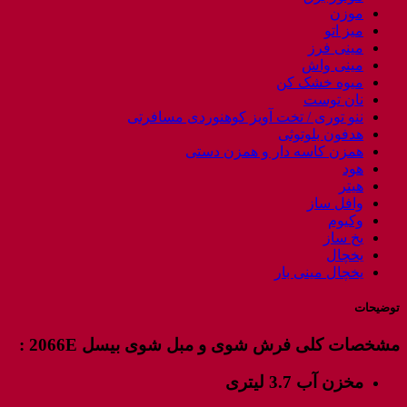
موزن
میز اتو
مینی فرز
مینی واش
میوه خشک کن
نان توست
ننو توری / تخت آویز کوهنوردی مسافرتی
هدفون بلوتوثی
همزن کاسه دار و همزن دستی
هود
هیتر
وافل ساز
وکیوم
یخ ساز
یخچال
یخچال مینی بار
توضیحات
مشخصات کلی فرش شوی و مبل شوی بیسل 2066E :
مخزن آب 3.7 لیتری