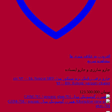
افزودن به علاقه مندی ها
مشاهده سریع
جارو شارژی و جارو ایستاده
جارو برقی رباتیک برند سنکور مدلsrv ۹۲۰۰ bk /Sencor SRV
۹۲۰۰BK Robotic vacuum cleaner
تومان
123.500.000