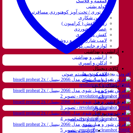
قمقمه و فلاسک
کوله پشتی
ننو توری / تخت آویز کوهنوردی مسافرتی
دوربین شکاری
زنجیر کفش ( کرامپون )
عصای کوهنوردی
کفش کوهنوردی
لامپ شارژی، نور و روشنایی
لوازم جانبی کوهنوردی
آرایشی و بهداشتی
آرایشی و بهداشتی
ادکلن و اسپری
کالای دیجیتال
افزودن به علاقه مندی ها
اسپیکر و سیستم صوتی
لپتاب استوک
پوشاک و کیف
کیف
زنانه
آرایشی برقی
سشوار
مد و زیورآلات
زیورآلات و بدلیجات
دستبند
گردنبند و ست