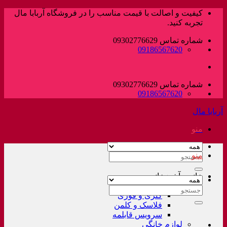
پرش
کیفیت و اصالت با قیمت مناسب را در فروشگاه آربابا مال
به
تجربه کنید.
محتوا
شماره تماس 09302776629
09186567620
شماره تماس 09302776629
09186567620
آربابا مال
منو
منو
جستجو
برای:
خانه و آشپزخانه
لوازم خانگی غیر برقی
جستجو
کتری و قوری
برای:
فلاسک و کلمن
سرویس قابلمه
لوازم خانگی