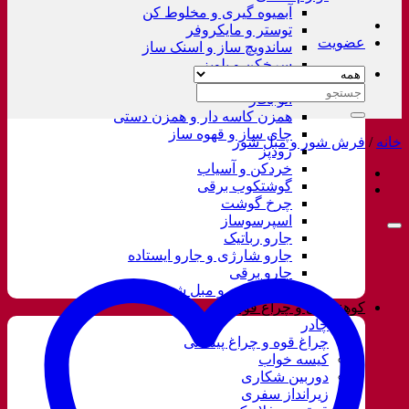
آبمیوه گیری و مخلوط کن
توستر و مایکروفر
عضویت
ساندویچ ساز و اسنک ساز
سرخکن و پلوپز
غذاساز
جستجو
اتو بخار
برای:
همزن کاسه دار و همزن دستی
چای ساز و قهوه ساز
خانه
/
فرش شور و مبل شور
زودپز
خردکن و آسیاب
گوشتکوب برقی
چرخ گوشت
اسپرسوساز
جارو رباتیک
جارو شارژی و جارو ایستاده
جارو برقی
فرش شور و مبل شور
کوهنوردی و چراغ قوه
چادر
چراغ قوه و چراغ پیشانی
کیسه خواب
دوربین شکاری
زیرانداز سفری