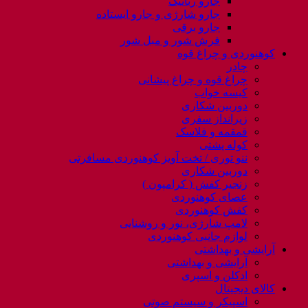
جارو رباتیک
جارو شارژی و جارو ایستاده
جارو برقی
فرش شور و مبل شور
کوهنوردی و چراغ قوه
چادر
چراغ قوه و چراغ پیشانی
کیسه خواب
دوربین شکاری
زیرانداز سفری
قمقمه و فلاسک
کوله پشتی
ننو توری / تخت آویز کوهنوردی مسافرتی
دوربین شکاری
زنجیر کفش ( کرامپون )
عصای کوهنوردی
کفش کوهنوردی
لامپ شارژی، نور و روشنایی
لوازم جانبی کوهنوردی
آرایشی و بهداشتی
آرایشی و بهداشتی
ادکلن و اسپری
کالای دیجیتال
اسپیکر و سیستم صوتی