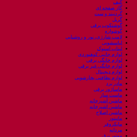
کیف
گاز صفحه ای
گردنبند و ست
گریل
گوشتکوب برقی
گوشواره
لامپ شارژی، نور و روشنایی
لباسشویی
لپتاب استوک
لوازم جانبی کوهنوردی
لوازم خانگی برقی
لوازم خانگی غیر برقی
لوازم دیجیتال
لوازم نظافتی بخارشویی
مادر برد
ماساژور برقی
ماست ساز
ماشین آشپزخانه
ماشین اشپزخانه
ماشین اصلاح
مانیتور
مایکروفر
مردانه
موتور برق