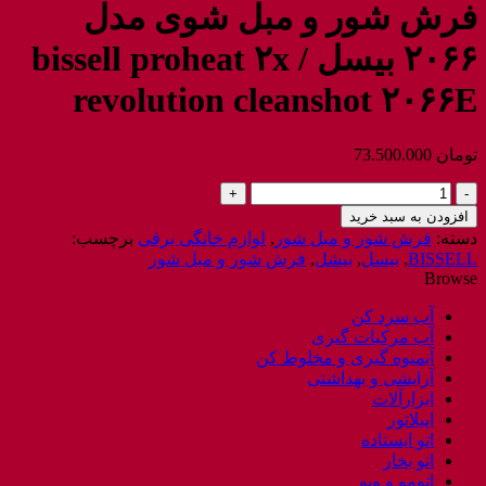
فرش شور و مبل شوی مدل
۲۰۶۶ بیسل / bissell proheat ۲x
revolution cleanshot ۲۰۶۶E
تومان
73.500.000
فرش
شور
افزودن به سبد خرید
و
دسته:
فرش شور و مبل شور
,
لوازم خانگی برقی
برچسب:
مبل
BISSELL
,
بیسل
,
بیشل
,
فرش شور و مبل شور
شوی
Browse
مدل
2066
آب سرد کن
بیسل
آب مرکبات گیری
/
آبمیوه گیری و مخلوط کن
bissell
آرایشی و بهداشتی
proheat
ابزارآلات
2x
اپیلاتور
revolution
اتو ایستاده
cleanshot
اتو بخار
2066E
اتومو و ویو