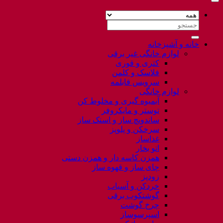
جستجو
برای:
خانه و آشپزخانه
لوازم خانگی غیر برقی
کتری و قوری
فلاسک و کلمن
سرویس قابلمه
لوازم خانگی
آبمیوه گیری و مخلوط کن
توستر و مایکروفر
ساندویچ ساز و اسنک ساز
سرخکن و پلوپز
غذاساز
اتو بخار
همزن کاسه دار و همزن دستی
چای ساز و قهوه ساز
زودپز
خردکن و آسیاب
گوشتکوب برقی
چرخ گوشت
اسپرسوساز