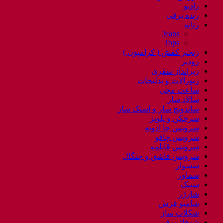
رادیو
رنده برقی
زنانه
Jeans
Tops
زنجیر کفش ( کرامپون )
زودپز
زیرانداز سفری
زیورآلات و بدلیجات
ساعت مچی
سالاد ساز
ساندویچ ساز و اسنک ساز
سرخکن و پلوپز
سرویس جا ادویه
سرویس چاقو
سرویس قابلمه
سرویس قاشق و چنگال
سشوار
سماور
سینک
شارژر
شامپو فرش
شکلات ساز
شوفاژ برقی