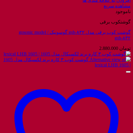
افزودن به علاقه مندی ها
مشاهده سریع
ناموجود
گوشتکوب برقی
گوشت کوب برقی مدل gsb-۸۳۲ گوسونیک / gosonic model
gsb-۸۳۲
تومان
2.880.000