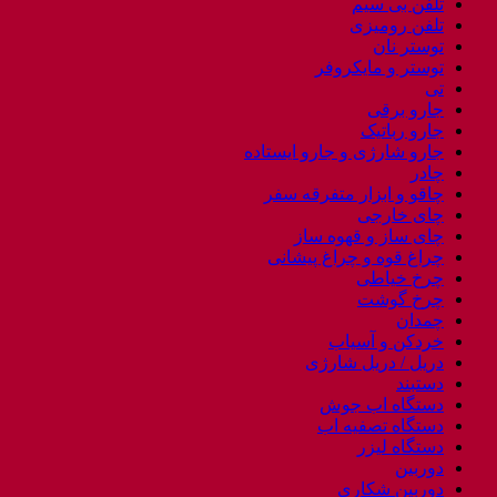
تلفن بی سیم
تلفن رومیزی
توستر نان
توستر و مایکروفر
تی
جارو برقی
جارو رباتیک
جارو شارژی و جارو ایستاده
چادر
چاقو و ابزار متفرقه سفر
چای خارجی
چای ساز و قهوه ساز
چراغ قوه و چراغ پیشانی
چرخ خیاطی
چرخ گوشت
چمدان
خردکن و آسیاب
دریل / دریل شارژی
دستبند
دستگاه اب جوش
دستگاه تصفیه اب
دستگاه لیزر
دوربین
دوربین شکاری