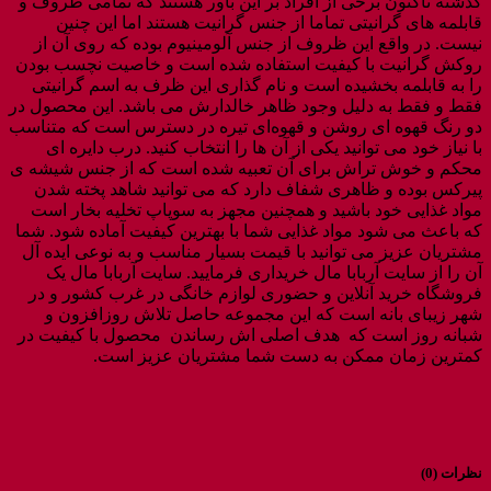
گذشته تاکنون برخی از افراد بر این باور هستند که تمامی ظروف و
قابلمه های گرانیتی تماما از جنس گرانیت هستند اما این چنین
نیست. در واقع این ظروف از جنس آلومینیوم بوده که روی آن از
روکش گرانیت با کیفیت استفاده شده است و خاصیت نچسب بودن
را به قابلمه بخشیده است و نام گذاری این ظرف به اسم گرانیتی
فقط و فقط به دلیل وجود ظاهر خالدارش می باشد. این محصول در
دو رنگ قهوه ای روشن و قهوه‌ای تیره در دسترس است که متناسب
با نیاز خود می توانید یکی از آن ها را انتخاب کنید. درب دایره ای
محکم و خوش تراش برای آن تعبیه شده است که از جنس شیشه ی
پیرکس بوده و ظاهری شفاف دارد که می توانید شاهد پخته شدن
مواد غذایی خود باشید و همچنین مجهز به سوپاپ تخلیه بخار است
که باعث می شود مواد غذایی شما با بهترین کیفیت آماده شود. شما
مشتریان عزیز می توانید با قیمت بسیار مناسب و به نوعی ایده آل
آن را از سایت آربابا مال خریداری فرمایید. سایت آربابا مال یک
فروشگاه خرید آنلاین و حضوری لوازم خانگی در غرب کشور و در
شهر زیبای بانه است که این مجموعه حاصل تلاش روزافزون و
شبانه روز است که هدف اصلی اش رساندن محصول با کیفیت در
کمترین زمان ممکن به دست شما مشتریان عزیز است.
نظرات (0)