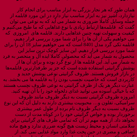
همان طور که هر نجار بزرگی به ابزار مناسب برای انجام کار
نیازدارد، آشپز نیز به ابزار مناسب نیاز دارد در این مورد قابلمه از
جمله وسایل کاملا ضروری به شمار می آید که به نوعی می توان
گفت که قابلمه‌ها ارتباط زیادی با نوع غذاهایی که ما طبخ می‌کنیم و
کیفیت و سهولت تهیه چنین غذاهایی دارند. قابلمه های امروزی که
می خواهیم یکی از آن ها را برای شما مورد بررسی قرار دهیم،
قابلمه تکی گرد مدل 8401 است که می خواهیم سایز 18 آن را برای
شما مورد بررسی قرار دهیم. این سایز کوچک ترین سایز این
محصول به شمار می آید که محصولی کاملا ایده آل و منحصر به فرد
به شمار می آید. این قابلمه ها از نوع گرد بوده و برای آن ها از
پوشش گرانیتی استفاده شده است که جز پر طرفدارترین قابلمه‌ها
در بازار فروش هستند. ظروف گرانیتی نوعی پوشش جدید و
کاربردی است که خاصیت نچسب بودن را به قابلمه ها می بخشد. به
عبارت دیگر هر یک از ظرف گرانیتی به نوعی ظروف نچسب هستند
که با خیالی آسوده می توانید غذای دلخواه خود را با آن تهیه کنید.
امروزه ظروف گرانیتی نسبت به دیگر ظروف مانند ظروف
سرامیکی، تفلون و… محبوبیت بیشتری دارند به دلیل آن که این نوع
ظروف نسبت به دیگر ظروف نام برده از طول عمر بیشتری
برخوردار بوده و خواص گرانیتی خود را در کوتاه مدت از دست
نخواهد داد. از همه مهم تر آن که تمامی ظرف های گرانیتی برای
سلامتی انسان و محیط زیست هیچ گونه ضرری ندارد و هیچ ماده
اضافی و مضری در حین پخت غذا وارد مواد غذایی نمی کند. از