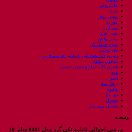
مایکروفر
مردانه
موتور برق
موزن
میز اتو
مینی فرز
مینی واش
میوه خشک کن
نان توست
ننو توری / تخت آویز کوهنوردی مسافرتی
هدفون بلوتوثی
همزن کاسه دار و همزن دستی
هود
هیتر
وافل ساز
وکیوم
یخ ساز
یخچال
یخچال مینی بار
توضیحات
بررسی‌ اجمالی قابلمه تکی گرد مدل 8401 سایز 18