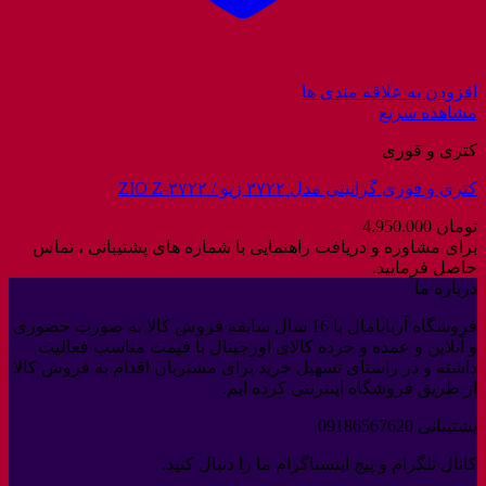
افزودن به علاقه مندی ها
مشاهده سریع
کتری و قوری
کتری و قوری گرانیتی مدل ۳۷۲۲ زیو / ZIO Z-۳۷۲۲
تومان
4.950.000
برای مشاوره و دریافت راهنمایی با شماره های پشتیبانی ، تماس
حاصل فرمایید.
درباره ما
فروشگاه آربابامال با 16 سال سابقه فروش کالا به صورت حضوری
و آنلاین و عمده و خرده کالای اورجینال با قیمت مناسب فعالیت
داشته و در راستای تسهیل خرید برای مشتریان اقدام به فروش کالا
از طریق فروشگاه اینترنتی کرده ایم.
پشتیبانی 09186567620
کانال تلگرام و پیج اینستاگرام ما را دنبال کنید.