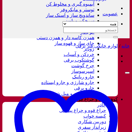
آبمیوه گیری و مخلوط کن
توستر و مایکروفر
عضویت
ساندویچ ساز و اسنک ساز
سرخکن و پلوپز
غذاساز
جستجو
اتو بخار
برای:
همزن کاسه دار و همزن دستی
چای ساز و قهوه ساز
خانه
/
لوازم خانگی غیر برقی
زودپز
خردکن و آسیاب
گوشتکوب برقی
چرخ گوشت
اسپرسوساز
جارو رباتیک
جارو شارژی و جارو ایستاده
جارو برقی
فرش شور و مبل شور
کوهنوردی و چراغ قوه
چادر
چراغ قوه و چراغ پیشانی
کیسه خواب
دوربین شکاری
زیرانداز سفری