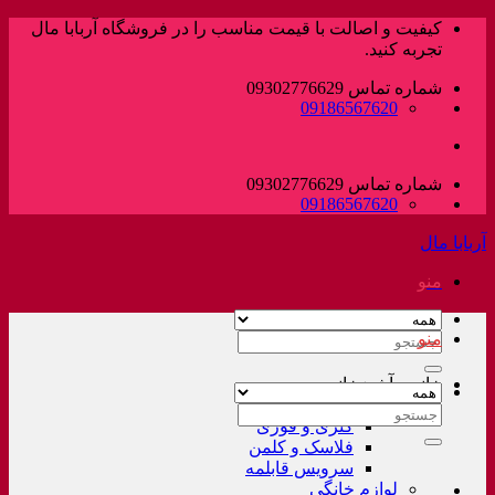
پرش
کیفیت و اصالت با قیمت مناسب را در فروشگاه آربابا مال
به
تجربه کنید.
محتوا
شماره تماس 09302776629
09186567620
شماره تماس 09302776629
09186567620
آربابا مال
منو
منو
جستجو
برای:
خانه و آشپزخانه
لوازم خانگی غیر برقی
جستجو
کتری و قوری
برای:
فلاسک و کلمن
سرویس قابلمه
لوازم خانگی