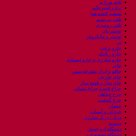
تخم مرغ پز
ترازو آشپزخانه
تصفیه کننده هوا
تلفن بی سیم
تلفن رومیزی
توستر نان
توستر و مایکروفر
تی
جارو برقی
جارو رباتیک
جارو شارژی و جارو ایستاده
چادر
چاقو و ابزار متفرقه سفر
چای خارجی
چای ساز و قهوه ساز
چراغ قوه و چراغ پیشانی
چرخ خیاطی
چرخ گوشت
چمدان
خردکن و آسیاب
دریل / دریل شارژی
دستبند
دستگاه اب جوش
دستگاه تصفیه اب