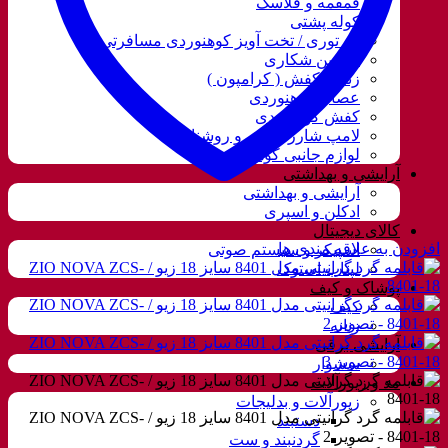
قمقمه و فلاسک
کوله پشتی
ننو توری / تخت آویز کوهنوردی مسافرتی
دوربین شکاری
زنجیر کفش ( کرامپون )
عصای کوهنوردی
کفش کوهنوردی
لامپ شارژی، نور و روشنایی
لوازم جانبی کوهنوردی
آرایشی و بهداشتی
آرایشی و بهداشتی
ادکلن و اسپری
کالای دیجیتال
افزودن به علاقه مندی ها
اسپیکر و سیستم صوتی
لپتاب استوک
پوشاک و کیف
کیف
زنانه
آرایشی برقی
سشوار
مد و زیورآلات
زیورآلات و بدلیجات
دستبند
گردنبند و ست