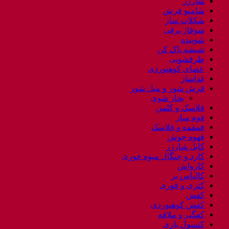
شارژر
شامپو فرش
شکلات ساز
شوفاژ برقی
شوینده
شیشه پاک کن
ظرفشویی
عصای کوهنوردی
غذاساز
فرش شور و مبل شور
بخار شوی
فلاسک و کلمن
فوم ساز
قمقمه و فلاسک
قهوه جوش
کابل شارژر
کارد و چنگال میوه خوری
کارواش
کالباس بر
کتری و قوری
کفش
کفش کوهنوردی
کفگیر و ملاقه
کنسول بازی