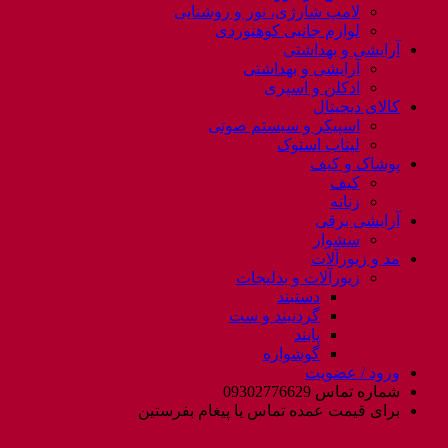
لامپ شارژی، نور و روشنایی
لوازم جانبی کوهنوردی
آرایشی و بهداشتی
آرایشی و بهداشتی
ادکلن و اسپری
کالای دیجیتال
اسپیکر و سیستم صوتی
لپتاب استوک
پوشاک و کیف
کیف
زنانه
آرایشی برقی
سشوار
مد و زیورآلات
زیورآلات و بدلیجات
دستبند
گردنبند و ست
پابند
گوشواره
ورود / عضویت
شماره تماس 09302776629
برای قیمت عمده تماس یا پیغام بفرستین