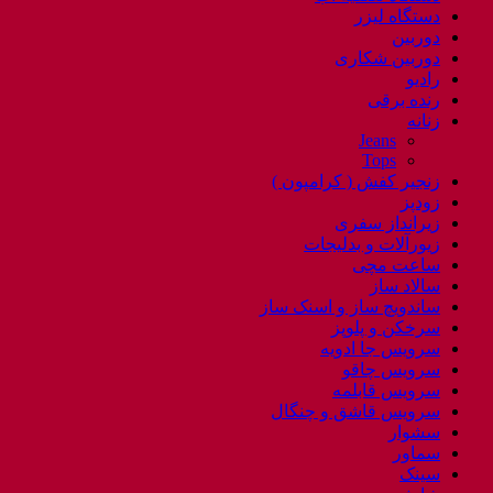
دستگاه لیزر
دوربین
دوربین شکاری
رادیو
رنده برقی
زنانه
Jeans
Tops
زنجیر کفش ( کرامپون )
زودپز
زیرانداز سفری
زیورآلات و بدلیجات
ساعت مچی
سالاد ساز
ساندویچ ساز و اسنک ساز
سرخکن و پلوپز
سرویس جا ادویه
سرویس چاقو
سرویس قابلمه
سرویس قاشق و چنگال
سشوار
سماور
سینک