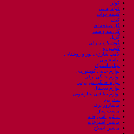
کولر
کوله پشتی
کیسه خواب
کیف
گاز صفحه ای
گردنبند و ست
گریل
گوشتکوب برقی
گوشواره
لامپ شارژی، نور و روشنایی
لباسشویی
لپتاب استوک
لوازم جانبی کوهنوردی
لوازم خانگی برقی
لوازم خانگی غیر برقی
لوازم دیجیتال
لوازم نظافتی بخارشویی
مادر برد
ماساژور برقی
ماست ساز
ماشین آشپزخانه
ماشین اشپزخانه
ماشین اصلاح
مانیتور