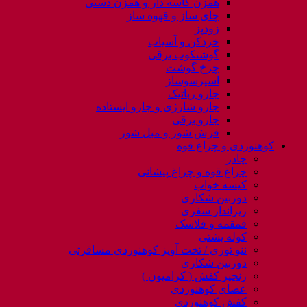
همزن کاسه دار و همزن دستی
چای ساز و قهوه ساز
زودپز
خردکن و آسیاب
گوشتکوب برقی
چرخ گوشت
اسپرسوساز
جارو رباتیک
جارو شارژی و جارو ایستاده
جارو برقی
فرش شور و مبل شور
کوهنوردی و چراغ قوه
چادر
چراغ قوه و چراغ پیشانی
کیسه خواب
دوربین شکاری
زیرانداز سفری
قمقمه و فلاسک
کوله پشتی
ننو توری / تخت آویز کوهنوردی مسافرتی
دوربین شکاری
زنجیر کفش ( کرامپون )
عصای کوهنوردی
کفش کوهنوردی