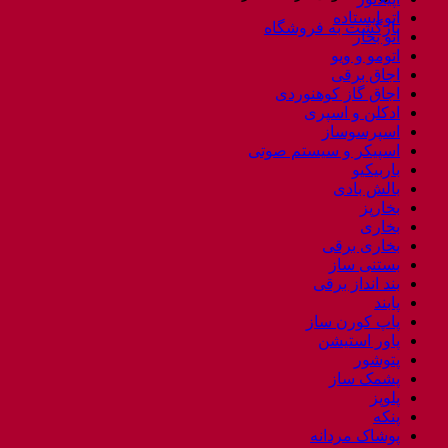
8401-
اتو ایستاده
18
بازگشت به فروشگاه
اتو بخار
عدد
اتومو و ویو
اجاق برقی
اجاق گاز کوهنوردی
ادکلن و اسپری
اسپرسوساز
اسپیکر و سیستم صوتی
باربیکیو
بالش بادی
بخارپز
بخاری
بخاری برقی
بستنی ساز
بند انداز برقی
پابند
پاپ کورن ساز
پاور استیشن
پتوشور
پشمک ساز
پلوپز
پنکه
پوشاک مردانه