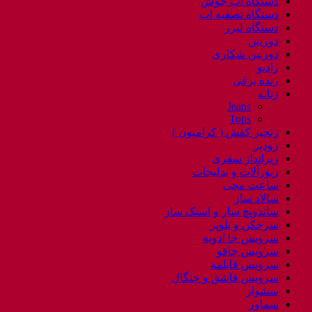
دستگاه اب جوش
دستگاه تصفیه اب
دستگاه لیزر
دوربین
دوربین شکاری
رادیو
رنده برقی
زنانه
Jeans
Tops
زنجیر کفش ( کرامپون )
زودپز
زیرانداز سفری
زیورآلات و بدلیجات
ساعت مچی
سالاد ساز
ساندویچ ساز و اسنک ساز
سرخکن و پلوپز
سرویس جا ادویه
سرویس چاقو
سرویس قابلمه
سرویس قاشق و چنگال
سشوار
سماور