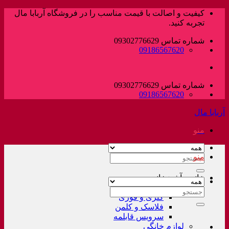
پرش
کیفیت و اصالت با قیمت مناسب را در فروشگاه آربابا مال
به
تجربه کنید.
محتوا
شماره تماس 09302776629
09186567620
شماره تماس 09302776629
09186567620
آربابا مال
منو
منو
جستجو
برای:
خانه و آشپزخانه
لوازم خانگی غیر برقی
جستجو
کتری و قوری
برای:
فلاسک و کلمن
سرویس قابلمه
لوازم خانگی