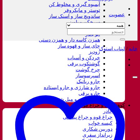
آبمیوه گیری و مخلوط کن
توستر و مایکروفر
عضویت
ساندویچ ساز و اسنک ساز
سرخکن و پلوپز
غذاساز
جستجو
اتو بخار
برای:
همزن کاسه دار و همزن دستی
چای ساز و قهوه ساز
خانه
/
لپتاب استوک
زودپز
خردکن و آسیاب
گوشتکوب برقی
چرخ گوشت
اسپرسوساز
جارو رباتیک
جارو شارژی و جارو ایستاده
جارو برقی
فرش شور و مبل شور
کوهنوردی و چراغ قوه
چادر
چراغ قوه و چراغ پیشانی
کیسه خواب
دوربین شکاری
زیرانداز سفری