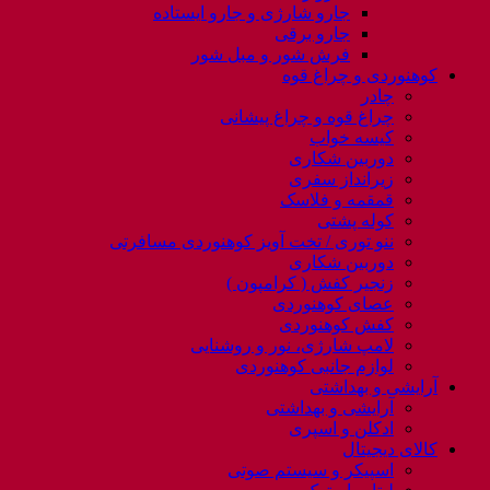
جارو شارژی و جارو ایستاده
جارو برقی
فرش شور و مبل شور
کوهنوردی و چراغ قوه
چادر
چراغ قوه و چراغ پیشانی
کیسه خواب
دوربین شکاری
زیرانداز سفری
قمقمه و فلاسک
کوله پشتی
ننو توری / تخت آویز کوهنوردی مسافرتی
دوربین شکاری
زنجیر کفش ( کرامپون )
عصای کوهنوردی
کفش کوهنوردی
لامپ شارژی، نور و روشنایی
لوازم جانبی کوهنوردی
آرایشی و بهداشتی
آرایشی و بهداشتی
ادکلن و اسپری
کالای دیجیتال
اسپیکر و سیستم صوتی