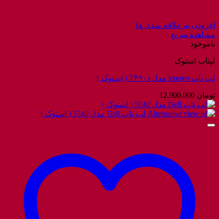
افزودن به علاقه مندی ها
مشاهده سریع
ناموجود
لپتاب استوک
لب تاپ lenovo مدل T۴۹۰s ( استوک )
تومان
12.900.000