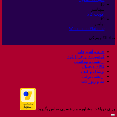
15
دیدگاهی
با
برای
سپتامبر
ثبت
ما
هیچ
سوالات
عودت کالا
نشده
19
دیدگاهی
متداول
برای
نوامبر
ثبت
عودت
Welcome to Flatsome
هیچ
نشده
کالا
دیدگاهی
نماد الکترونیکی
برای
ثبت
Welcome
نشده
to
خانه و آشپزخانه
Flatsome
کوهنوردی و چراغ قوه
آرایشی و بهداشتی
کالای دیجیتال
پوشاک و کیف
آرایشی برقی
مد و زیورآلات
برای دریافت مشاوره و راهنمایی تماس بگیرید.