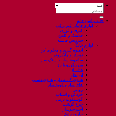
جستجو
برای:
خانه و آشپزخانه
لوازم خانگی غیر برقی
کتری و قوری
فلاسک و کلمن
سرویس قابلمه
لوازم خانگی
آبمیوه گیری و مخلوط کن
توستر و مایکروفر
ساندویچ ساز و اسنک ساز
سرخکن و پلوپز
غذاساز
اتو بخار
همزن کاسه دار و همزن دستی
چای ساز و قهوه ساز
زودپز
خردکن و آسیاب
گوشتکوب برقی
چرخ گوشت
اسپرسوساز
جارو رباتیک