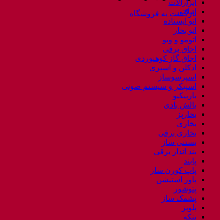
ابزارآلات
اپیلاتور
بازگشت به فروشگاه
اتو ایستاده
اتو بخار
اتومو و ویو
اجاق برقی
اجاق گاز کوهنوردی
ادکلن و اسپری
اسپرسوساز
اسپیکر و سیستم صوتی
باربیکیو
بالش بادی
بخارپز
بخاری
بخاری برقی
بستنی ساز
بند انداز برقی
پابند
پاپ کورن ساز
پاور استیشن
پتوشور
پشمک ساز
پلوپز
پنکه