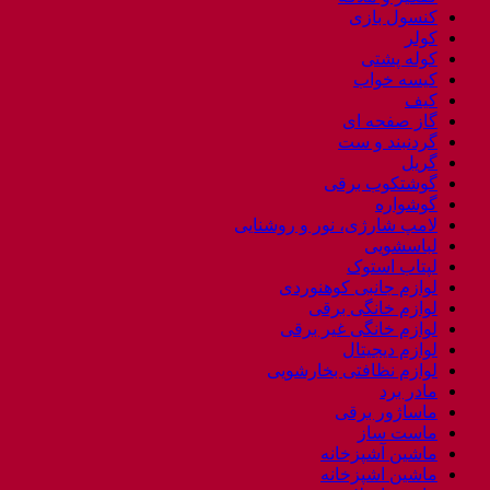
کنسول بازی
کولر
کوله پشتی
کیسه خواب
کیف
گاز صفحه ای
گردنبند و ست
گریل
گوشتکوب برقی
گوشواره
لامپ شارژی، نور و روشنایی
لباسشویی
لپتاب استوک
لوازم جانبی کوهنوردی
لوازم خانگی برقی
لوازم خانگی غیر برقی
لوازم دیجیتال
لوازم نظافتی بخارشویی
مادر برد
ماساژور برقی
ماست ساز
ماشین آشپزخانه
ماشین اشپزخانه