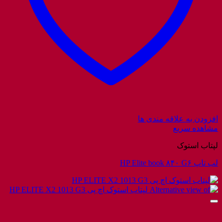
افزودن به علاقه مندی ها
مشاهده سریع
لپتاب استوک
لب تاپ HP Elite book ۸۴۰ G۶