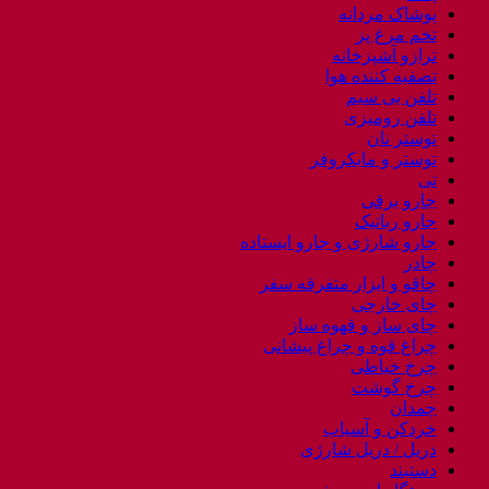
پوشاک مردانه
تخم مرغ پز
ترازو آشپزخانه
تصفیه کننده هوا
تلفن بی سیم
تلفن رومیزی
توستر نان
توستر و مایکروفر
تی
جارو برقی
جارو رباتیک
جارو شارژی و جارو ایستاده
چادر
چاقو و ابزار متفرقه سفر
چای خارجی
چای ساز و قهوه ساز
چراغ قوه و چراغ پیشانی
چرخ خیاطی
چرخ گوشت
چمدان
خردکن و آسیاب
دریل / دریل شارژی
دستبند