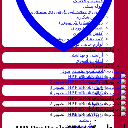
قمقمه و فلاسک
کوله پشتی
ننو توری / تخت آویز کوهنوردی مسافرتی
دوربین شکاری
زنجیر کفش ( کرامپون )
عصای کوهنوردی
کفش کوهنوردی
لامپ شارژی، نور و روشنایی
لوازم جانبی کوهنوردی
آرایشی و بهداشتی
آرایشی و بهداشتی
ادکلن و اسپری
کالای دیجیتال
افزودن به علاقه مندی ها
اسپیکر و سیستم صوتی
لپتاب استوک
پوشاک و کیف
کیف
زنانه
آرایشی برقی
سشوار
مد و زیورآلات
زیورآلات و بدلیجات
دستبند
گردنبند و ست