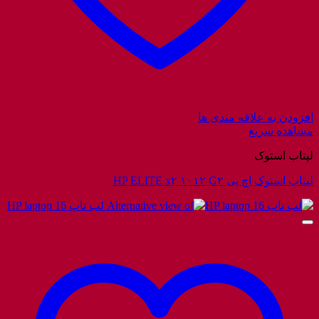
افزودن به علاقه مندی ها
مشاهده سریع
لپتاب استوک
لپتاب استوک اچ پی HP ELITE x۲ ۱۰۱۲ G۲