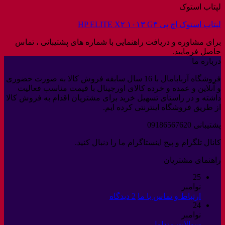
لپتاب استوک
لپتاب استوک اچ پی HP ELITE X۲ ۱۰۱۳ G۳
برای مشاوره و دریافت راهنمایی با شماره های پشتیبانی ، تماس
حاصل فرمایید.
درباره ما
فروشگاه آربابامال با 16 سال سابقه فروش کالا به صورت حضوری
و آنلاین و عمده و خرده کالای اورجینال با قیمت مناسب فعالیت
داشته و در راستای تسهیل خرید برای مشتریان اقدام به فروش کالا
از طریق فروشگاه اینترنتی کرده ایم.
پشتیبانی 09186567620
کانال تلگرام و پیج اینستاگرام ما را دنبال کنید.
راهنمای مشتریان
25
نوامبر
برای
ارتباط و تماس با ما
2 دیدگاه
24
ارتباط
نوامبر
و
هیچ
سوالات متداول
تماس