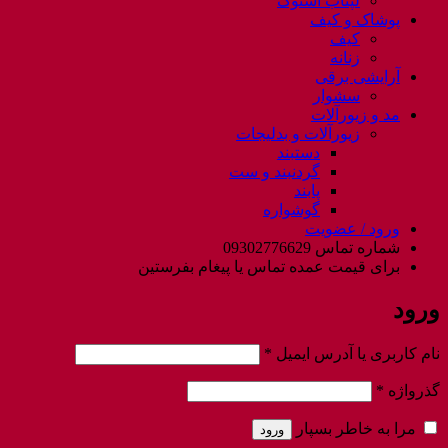
لپتاب استوک
پوشاک و کیف
کیف
زنانه
آرایشی برقی
سشوار
مد و زیورآلات
زیورآلات و بدلیجات
دستبند
گردنبند و ست
پابند
گوشواره
ورود / عضویت
شماره تماس 09302776629
برای قیمت عمده تماس یا پیغام بفرستین
ورود
الزامی
نام کاربری یا آدرس ایمیل
*
الزامی
گذرواژه
*
مرا به خاطر بسپار
ورود