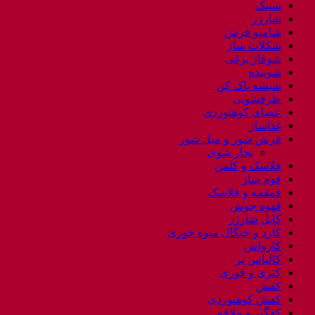
سینک
شارژر
شامپو فرش
شکلات ساز
شوفاژ برقی
شوینده
شیشه پاک کن
ظرفشویی
عصای کوهنوردی
غذاساز
فرش شور و مبل شور
بخار شوی
فلاسک و کلمن
فوم ساز
قمقمه و فلاسک
قهوه جوش
کابل شارژر
کارد و چنگال میوه خوری
کارواش
کالباس بر
کتری و قوری
کفش
کفش کوهنوردی
کفگیر و ملاقه