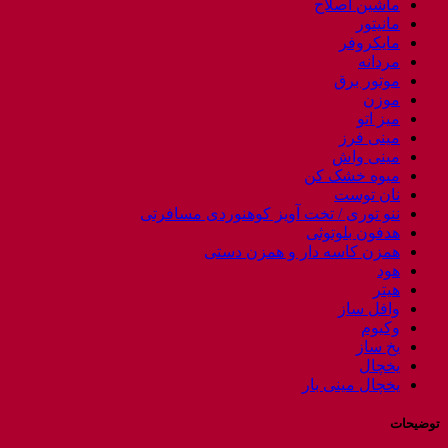
ماشین اصلاح
مانیتور
مایکروفر
مردانه
موتور برق
موزن
میز اتو
مینی فرز
مینی واش
میوه خشک کن
نان توست
ننو توری / تخت آویز کوهنوردی مسافرتی
هدفون بلوتوثی
همزن کاسه دار و همزن دستی
هود
هیتر
وافل ساز
وکیوم
یخ ساز
یخچال
یخچال مینی بار
توضیحات