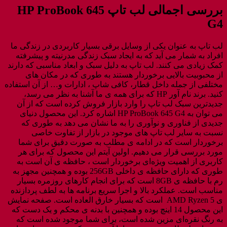
بررسی اجمالی لب تاپ HP ProBook 645
G4
لب تاپ به عنوان یکی از وسایل برقی بسیار کاربردی در زندگی ما
افراد به شمار می آید که به ایجاد سبک زندگی مدرنیته و پیشرفته
کمک زیادی می کنند. لب تاپ به دلیل سبک و ابعاد مناسبی که دارند
از محبوبیت بالایی برخوردار هستند به طوری که در مکان های
مختلفی از جمله داخل قطار، کافی شاپ ، ادارات و… از آن استفاده
کنید. برند نام آور HP که برای همه ی ما آشنا به نظر می رسد،
جدیدترین سبک لب تاپ را وارد بازار فروش کرده است که از آن
می توان به HP ProBook 645 G4 اشاره کرد. این محصول دنیای
جدیدی از فناوری و نوآوری را به ما نشان می دهد به طوری که
نسبت به سایر لب تاپ های موجود در بازار از تفاوت خاصی
برخوردار است که در ادامه ی مطلب به صورت دقیق برای شما
مورد بررسی قرار می دهیم. اولین آیتم این محصول که برای هر
کاربری از اهمیت ویژه‌ای برخوردار است ، حافظه ی آن است به
طوری که دارای حافظه ی داخلی 256GB بوده و همچنین مجهز به
رم با حافظه ی 8GB است که برای انجام کارهای روزمره بسیار
مناسب است. عملکرد بالا و اجرا سریع برنامه ها به لطف پردازنده
ی AMD Ryzen 5 است که بسیار خارق العاده است. صفحه نمایش
این محصول 14 اینچ بوده و همچنین با بدنه ی محکم و یک دست که
به رنگ نقره‌ای مزین شده است، برای شما موجود شده است که