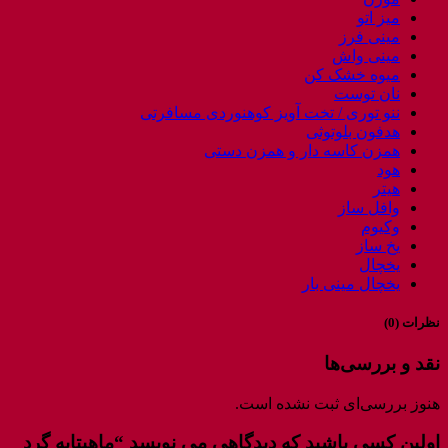
میز اتو
مینی فرز
مینی واش
میوه خشک کن
نان توست
ننو توری / تخت آویز کوهنوردی مسافرتی
هدفون بلوتوثی
همزن کاسه دار و همزن دستی
هود
هیتر
وافل ساز
وکیوم
یخ ساز
یخچال
یخچال مینی بار
نظرات (0)
نقد و بررسی‌ها
هنوز بررسی‌ای ثبت نشده است.
اولین کسی باشید که دیدگاهی می نویسد “ماهیتابه گرد