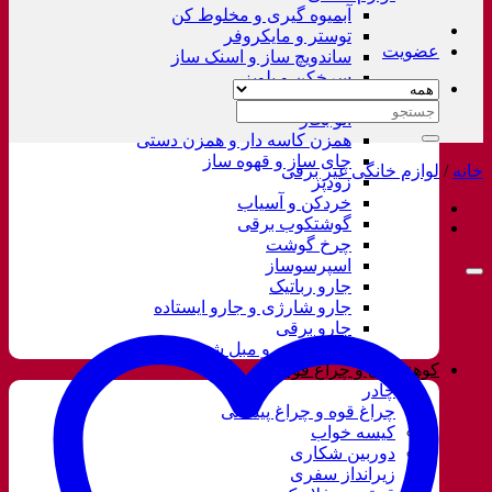
آبمیوه گیری و مخلوط کن
توستر و مایکروفر
عضویت
ساندویچ ساز و اسنک ساز
سرخکن و پلوپز
غذاساز
جستجو
اتو بخار
برای:
همزن کاسه دار و همزن دستی
چای ساز و قهوه ساز
خانه
/
لوازم خانگی غیر برقی
زودپز
خردکن و آسیاب
گوشتکوب برقی
چرخ گوشت
اسپرسوساز
جارو رباتیک
جارو شارژی و جارو ایستاده
جارو برقی
فرش شور و مبل شور
کوهنوردی و چراغ قوه
چادر
چراغ قوه و چراغ پیشانی
کیسه خواب
دوربین شکاری
زیرانداز سفری