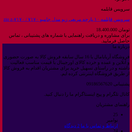
سرویس قابلمه
سرویس قابلمه ۱۰ پارچه مربعی زیو مدل جامبو ۷۱۷۰ / zio z-۷۱۷۰
تومان
18.400.000
برای مشاوره و دریافت راهنمایی با شماره های پشتیبانی ، تماس
حاصل فرمایید.
درباره ما
فروشگاه آربابامال با 16 سال سابقه فروش کالا به صورت حضوری
و آنلاین و عمده و خرده کالای اورجینال با قیمت مناسب فعالیت
داشته و در راستای تسهیل خرید برای مشتریان اقدام به فروش کالا
از طریق فروشگاه اینترنتی کرده ایم.
پشتیبانی 09186567620
کانال تلگرام و پیج اینستاگرام ما را دنبال کنید.
راهنمای مشتریان
25
نوامبر
برای
ارتباط و تماس با ما
2 دیدگاه
24
ارتباط