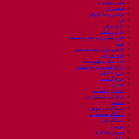
تلفن رومیزی
توستر نان
توستر و مایکروفر
تی
جارو برقی
جارو رباتیک
جارو شارژی و جارو ایستاده
چادر
چاقو و ابزار متفرقه سفر
چای خارجی
چای ساز و قهوه ساز
چراغ قوه و چراغ پیشانی
چرخ خیاطی
چرخ گوشت
چمدان
خردکن و آسیاب
دریل / دریل شارژی
دستبند
دستگاه اب جوش
دستگاه تصفیه اب
دستگاه لیزر
دوربین
دوربین شکاری
رادیو