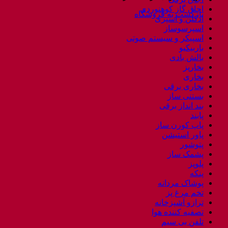
اجاق گاز کوهنوردی
بازگشت به فروشگاه
ادکلن و اسپری
اسپرسوساز
اسپیکر و سیستم صوتی
باربیکیو
بالش بادی
بخارپز
بخاری
بخاری برقی
بستنی ساز
بند انداز برقی
پابند
پاپ کورن ساز
پاور استیشن
پتوشور
پشمک ساز
پلوپز
پنکه
پوشاک مردانه
تخم مرغ پز
ترازو آشپزخانه
تصفیه کننده هوا
تلفن بی سیم