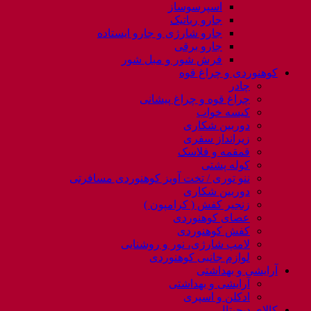
اسپرسوساز
جارو رباتیک
جارو شارژی و جارو ایستاده
جارو برقی
فرش شور و مبل شور
کوهنوردی و چراغ قوه
چادر
چراغ قوه و چراغ پیشانی
کیسه خواب
دوربین شکاری
زیرانداز سفری
قمقمه و فلاسک
کوله پشتی
ننو توری / تخت آویز کوهنوردی مسافرتی
دوربین شکاری
زنجیر کفش ( کرامپون )
عصای کوهنوردی
کفش کوهنوردی
لامپ شارژی، نور و روشنایی
لوازم جانبی کوهنوردی
آرایشی و بهداشتی
آرایشی و بهداشتی
ادکلن و اسپری
کالای دیجیتال