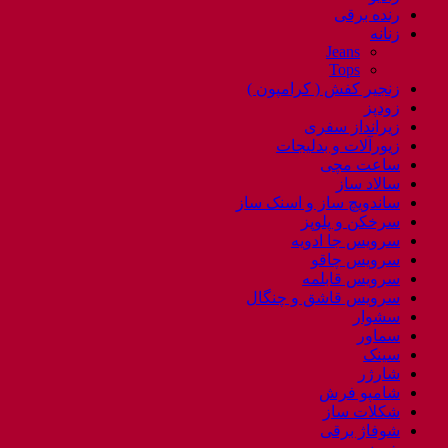
رنده برقی
زنانه
Jeans
Tops
زنجیر کفش ( کرامپون )
زودپز
زیرانداز سفری
زیورآلات و بدلیجات
ساعت مچی
سالاد ساز
ساندویچ ساز و اسنک ساز
سرخکن و پلوپز
سرویس جا ادویه
سرویس چاقو
سرویس قابلمه
سرویس قاشق و چنگال
سشوار
سماور
سینک
شارژر
شامپو فرش
شکلات ساز
شوفاژ برقی