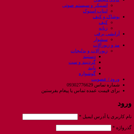
اسپیکر و سیستم صوتی
لپتاب استوک
پوشاک و کیف
کیف
زنانه
آرایشی برقی
سشوار
مد و زیورآلات
زیورآلات و بدلیجات
دستبند
گردنبند و ست
پابند
گوشواره
ورود / عضویت
شماره تماس 09302776629
برای قیمت عمده تماس یا پیغام بفرستین
ورود
الزامی
نام کاربری یا آدرس ایمیل
*
الزامی
گذرواژه
*