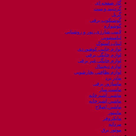
گاز صفحه ای
گردنبند و ست
گریل
گوشتکوب برقی
گوشواره
لامپ شارژی، نور و روشنایی
لباسشویی
لپتاب استوک
لوازم جانبی کوهنوردی
لوازم خانگی برقی
لوازم خانگی غیر برقی
لوازم دیجیتال
لوازم نظافتی بخارشویی
مادر برد
ماساژور برقی
ماست ساز
ماشین آشپزخانه
ماشین اشپزخانه
ماشین اصلاح
مانیتور
مایکروفر
مردانه
موتور برق
موزن