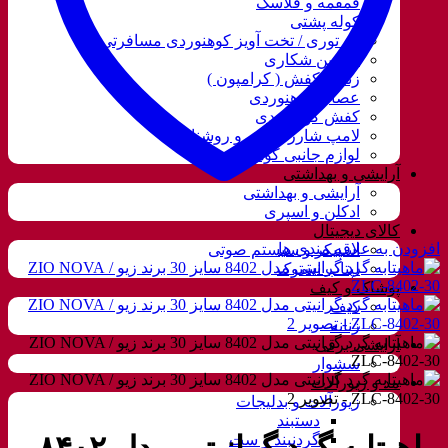
قمقمه و فلاسک
کوله پشتی
ننو توری / تخت آویز کوهنوردی مسافرتی
دوربین شکاری
زنجیر کفش ( کرامپون )
عصای کوهنوردی
کفش کوهنوردی
لامپ شارژی، نور و روشنایی
لوازم جانبی کوهنوردی
آرایشی و بهداشتی
آرایشی و بهداشتی
ادکلن و اسپری
کالای دیجیتال
افزودن به علاقه مندی ها
اسپیکر و سیستم صوتی
لپتاب استوک
پوشاک و کیف
کیف
زنانه
آرایشی برقی
سشوار
مد و زیورآلات
زیورآلات و بدلیجات
دستبند
گردنبند و ست