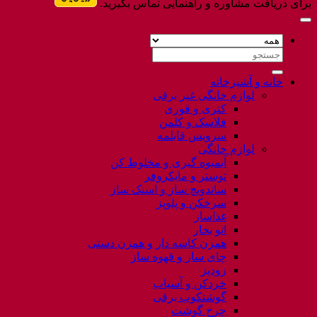
برای دریافت مشاوره و راهنمایی تماس بگیرید.
جستجو
برای:
خانه و آشپزخانه
لوازم خانگی غیر برقی
کتری و قوری
فلاسک و کلمن
سرویس قابلمه
لوازم خانگی
آبمیوه گیری و مخلوط کن
توستر و مایکروفر
ساندویچ ساز و اسنک ساز
سرخکن و پلوپز
غذاساز
اتو بخار
همزن کاسه دار و همزن دستی
چای ساز و قهوه ساز
زودپز
خردکن و آسیاب
گوشتکوب برقی
چرخ گوشت