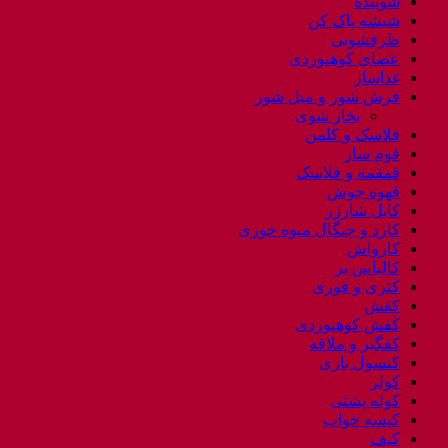
شوینده
شیشه پاک کن
ظرفشویی
عصای کوهنوردی
غذاساز
فرش شور و مبل شور
بخار شوی
فلاسک و کلمن
فوم ساز
قمقمه و فلاسک
قهوه جوش
کابل شارژر
کارد و چنگال میوه خوری
کارواش
کالباس بر
کتری و قوری
کفش
کفش کوهنوردی
کفگیر و ملاقه
کنسول بازی
کولر
کوله پشتی
کیسه خواب
کیف