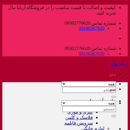
پرش
کیفیت و اصالت با قیمت مناسب را در فروشگاه آربابا مال
به
تجربه کنید.
محتوا
شماره تماس 09302776629
09186567620
شماره تماس 09302776629
09186567620
آربابا مال
منو
منو
جستجو
برای:
خانه و آشپزخانه
لوازم خانگی غیر برقی
جستجو
کتری و قوری
برای:
فلاسک و کلمن
سرویس قابلمه
لوازم خانگی