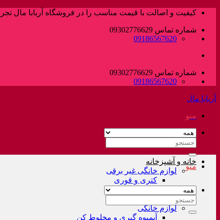
پرش
کیفیت و اصالت با قیمت مناسب را در فروشگاه آربابا مال تجربه
به
شماره تماس 09302776629
محتوا
09186567620
شماره تماس 09302776629
09186567620
آربابا مال
منو
جستجو
برای:
خانه و آشپزخانه
منو
لوازم خانگی غیر برقی
کتری و قوری
فلاسک و کلمن
سرویس قابلمه
جستجو
لوازم خانگی
برای:
آبمیوه گیری و مخلوط کن