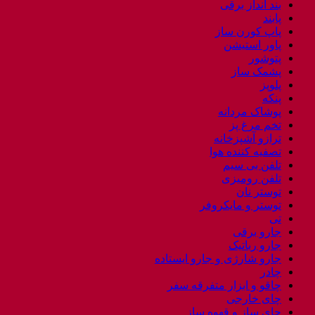
بند انداز برقی
پابند
پاپ کورن ساز
پاور استیشن
پتوشور
پشمک ساز
پلوپز
پنکه
پوشاک مردانه
تخم مرغ پز
ترازو آشپزخانه
تصفیه کننده هوا
تلفن بی سیم
تلفن رومیزی
توستر نان
توستر و مایکروفر
تی
جارو برقی
جارو رباتیک
جارو شارژی و جارو ایستاده
چادر
چاقو و ابزار متفرقه سفر
چای خارجی
چای ساز و قهوه ساز