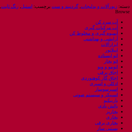
دسته:
زیورآلات و بدلیجات
,
گردنبند و ست
برچسب:
استیل
,
رنگ ثابت
,
Browse
آب سرد کن
آب مرکبات گیری
آبمیوه گیری و مخلوط کن
آرایشی و بهداشتی
ابزارآلات
اپیلاتور
اتو ایستاده
اتو بخار
اتومو و ویو
اجاق برقی
اجاق گاز کوهنوردی
ادکلن و اسپری
اسپرسوساز
اسپیکر و سیستم صوتی
باربیکیو
بالش بادی
بخارپز
بخاری
بخاری برقی
بستنی ساز