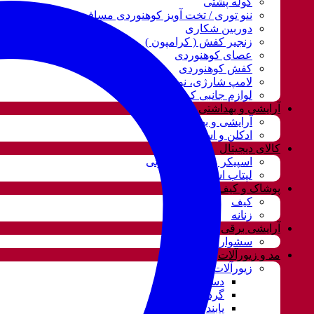
کوله پشتی
ننو توری / تخت آویز کوهنوردی مسافرتی
دوربین شکاری
زنجیر کفش ( کرامپون )
عصای کوهنوردی
کفش کوهنوردی
لامپ شارژی، نور و روشنایی
لوازم جانبی کوهنوردی
آرایشی و بهداشتی
آرایشی و بهداشتی
ادکلن و اسپری
کالای دیجیتال
اسپیکر و سیستم صوتی
لپتاب استوک
پوشاک و کیف
کیف
زنانه
آرایشی برقی
سشوار
مد و زیورآلات
زیورآلات و بدلیجات
دستبند
گردنبند و ست
پابند