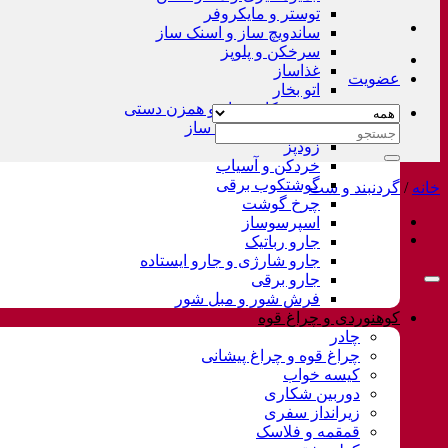
توستر و مایکروفر
ساندویچ ساز و اسنک ساز
سرخکن و پلوپز
غذاساز
عضویت
اتو بخار
همزن کاسه دار و همزن دستی
چای ساز و قهوه ساز
جستجو
زودپز
برای:
خردکن و آسیاب
گوشتکوب برقی
خانه
/
گردنبند و ست
چرخ گوشت
اسپرسوساز
جارو رباتیک
جارو شارژی و جارو ایستاده
جارو برقی
فرش شور و مبل شور
کوهنوردی و چراغ قوه
چادر
چراغ قوه و چراغ پیشانی
کیسه خواب
دوربین شکاری
زیرانداز سفری
قمقمه و فلاسک