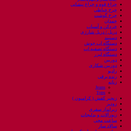
چراغ قوه و چراغ پیشانی
چرخ خیاطی
چرخ گوشت
چمدان
خردکن و آسیاب
دریل / دریل شارژی
دستبند
دستگاه اب جوش
دستگاه تصفیه اب
دستگاه لیزر
دوربین
دوربین شکاری
رادیو
رنده برقی
زنانه
Jeans
Tops
زنجیر کفش ( کرامپون )
زودپز
زیرانداز سفری
زیورآلات و بدلیجات
ساعت مچی
سالاد ساز