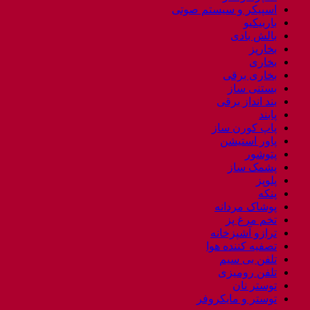
اسپیکر و سیستم صوتی
باربیکیو
بالش بادی
بخارپز
بخاری
بخاری برقی
بستنی ساز
بند انداز برقی
پابند
پاپ کورن ساز
پاور استیشن
پتوشور
پشمک ساز
پلوپز
پنکه
پوشاک مردانه
تخم مرغ پز
ترازو آشپزخانه
تصفیه کننده هوا
تلفن بی سیم
تلفن رومیزی
توستر نان
توستر و مایکروفر