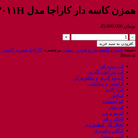
همزن کاسه دار کاراجا مدل HOMEND PROFASHION ۳۰۱۱H
تومان
45.600.000
همزن
کاسه
افزودن به سبد خرید
دار
دسته:
همزن کاسه دار و همزن دستی
برچسب:
کاراجا
,
همزن کاسه دا
کاراجا
Browse
مدل
HOMEND
آب سرد کن
PROFASHION
آب مرکبات گیری
3011H
آبمیوه گیری و مخلوط کن
عدد
آرایشی و بهداشتی
ابزارآلات
اپیلاتور
اتو ایستاده
اتو بخار
اتومو و ویو
اجاق برقی
اجاق گاز کوهنوردی
ادکلن و اسپری
اسپرسوساز