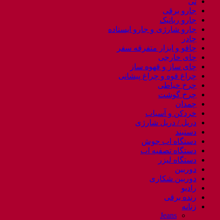
تی
جارو برقی
جارو رباتیک
جارو شارژی و جارو ایستاده
چادر
چاقو و ابزار متفرقه سفر
چای خارجی
چای ساز و قهوه ساز
چراغ قوه و چراغ پیشانی
چرخ خیاطی
چرخ گوشت
چمدان
خردکن و آسیاب
دریل / دریل شارژی
دستبند
دستگاه اب جوش
دستگاه تصفیه اب
دستگاه لیزر
دوربین
دوربین شکاری
رادیو
رنده برقی
زنانه
Jeans