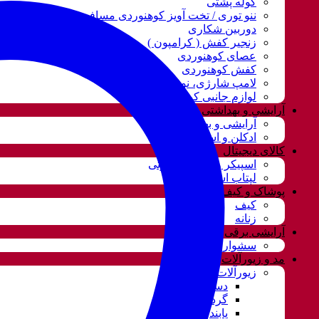
کوله پشتی
ننو توری / تخت آویز کوهنوردی مسافرتی
دوربین شکاری
زنجیر کفش ( کرامپون )
عصای کوهنوردی
کفش کوهنوردی
لامپ شارژی، نور و روشنایی
لوازم جانبی کوهنوردی
آرایشی و بهداشتی
آرایشی و بهداشتی
ادکلن و اسپری
کالای دیجیتال
اسپیکر و سیستم صوتی
لپتاب استوک
پوشاک و کیف
کیف
زنانه
آرایشی برقی
سشوار
مد و زیورآلات
زیورآلات و بدلیجات
دستبند
گردنبند و ست
پابند