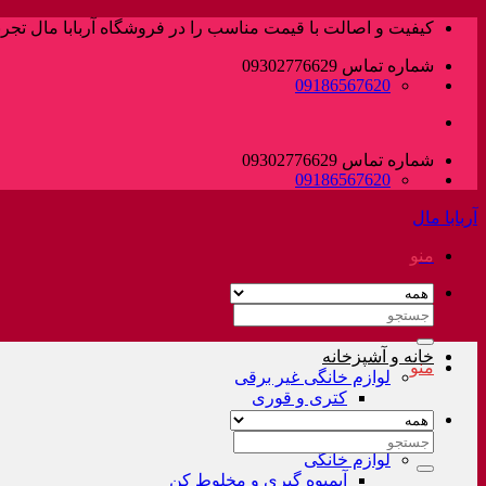
پرش
کیفیت و اصالت با قیمت مناسب را در فروشگاه آربابا مال تجربه
به
شماره تماس 09302776629
محتوا
09186567620
شماره تماس 09302776629
09186567620
آربابا مال
منو
جستجو
برای:
خانه و آشپزخانه
منو
لوازم خانگی غیر برقی
کتری و قوری
فلاسک و کلمن
سرویس قابلمه
جستجو
لوازم خانگی
برای:
آبمیوه گیری و مخلوط کن