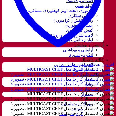
قمقمه و فلاسک
کوله پشتی
ننو توری / تخت آویز کوهنوردی مسافرتی
دوربین شکاری
زنجیر کفش ( کرامپون )
عصای کوهنوردی
کفش کوهنوردی
لامپ شارژی، نور و روشنایی
لوازم جانبی کوهنوردی
آرایشی و بهداشتی
آرایشی و بهداشتی
ادکلن و اسپری
کالای دیجیتال
افزودن به علاقه مندی ها
اسپیکر و سیستم صوتی
لپتاب استوک
پوشاک و کیف
کیف
زنانه
آرایشی برقی
سشوار
مد و زیورآلات
زیورآلات و بدلیجات
دستبند
گردنبند و ست