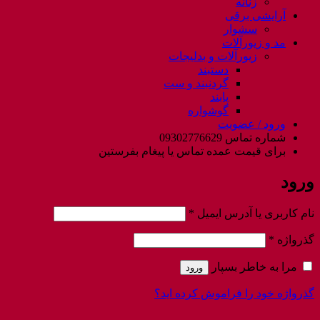
زنانه
آرایشی برقی
سشوار
مد و زیورآلات
زیورآلات و بدلیجات
دستبند
گردنبند و ست
پابند
گوشواره
ورود / عضویت
شماره تماس 09302776629
برای قیمت عمده تماس یا پیغام بفرستین
ورود
الزامی
نام کاربری یا آدرس ایمیل
*
الزامی
گذرواژه
*
مرا به خاطر بسپار
ورود
گذرواژه خود را فراموش کرده اید؟