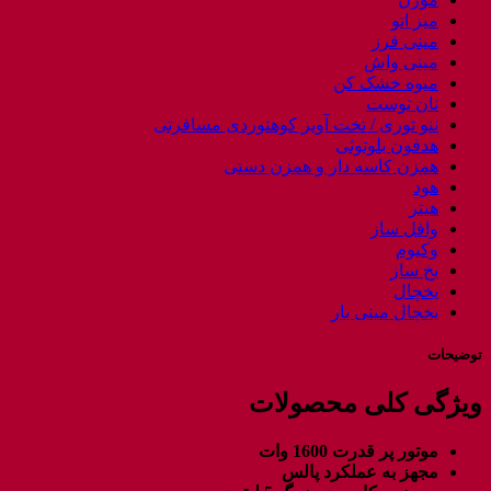
میز اتو
مینی فرز
مینی واش
میوه خشک کن
نان توست
ننو توری / تخت آویز کوهنوردی مسافرتی
هدفون بلوتوثی
همزن کاسه دار و همزن دستی
هود
هیتر
وافل ساز
وکیوم
یخ ساز
یخچال
یخچال مینی بار
توضیحات
ویژگی کلی محصولات
موتور پر قدرت 1600 وات
مجهز به عملکرد پالس