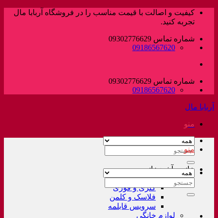
پرش
کیفیت و اصالت با قیمت مناسب را در فروشگاه آربابا مال
به
تجربه کنید.
محتوا
شماره تماس 09302776629
09186567620
شماره تماس 09302776629
09186567620
آربابا مال
منو
منو
جستجو
برای:
خانه و آشپزخانه
لوازم خانگی غیر برقی
جستجو
کتری و قوری
برای:
فلاسک و کلمن
سرویس قابلمه
لوازم خانگی