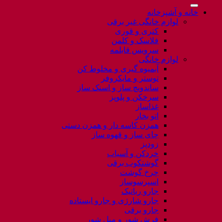
برای:
خانه و آشپزخانه
لوازم خانگی غیر برقی
کتری و قوری
فلاسک و کلمن
سرویس قابلمه
لوازم خانگی
آبمیوه گیری و مخلوط کن
توستر و مایکروفر
ساندویچ ساز و اسنک ساز
سرخکن و پلوپز
غذاساز
اتو بخار
همزن کاسه دار و همزن دستی
چای ساز و قهوه ساز
زودپز
خردکن و آسیاب
گوشتکوب برقی
چرخ گوشت
اسپرسوساز
جارو رباتیک
جارو شارژی و جارو ایستاده
جارو برقی
فرش شور و مبل شور