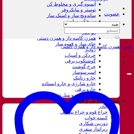
آبمیوه گیری و مخلوط کن
توستر و مایکروفر
عضویت
ساندویچ ساز و اسنک ساز
سرخکن و پلوپز
غذاساز
جستجو
اتو بخار
برای:
همزن کاسه دار و همزن دستی
چای ساز و قهوه ساز
خانه
/
همزن کاسه دار و همزن دستی
زودپز
خردکن و آسیاب
گوشتکوب برقی
چرخ گوشت
اسپرسوساز
جارو رباتیک
جارو شارژی و جارو ایستاده
جارو برقی
فرش شور و مبل شور
کوهنوردی و چراغ قوه
چادر
چراغ قوه و چراغ پیشانی
کیسه خواب
دوربین شکاری
زیرانداز سفری