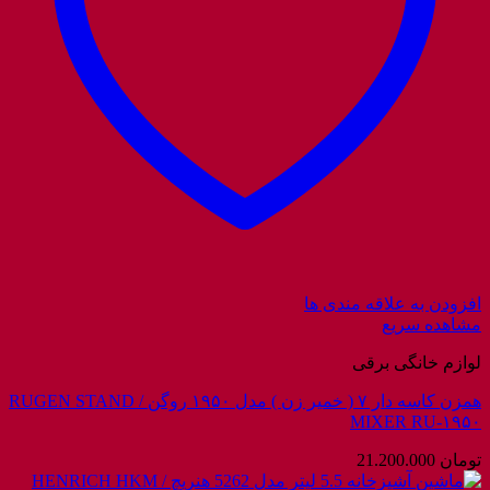
افزودن به علاقه مندی ها
مشاهده سریع
لوازم خانگی برقی
همزن کاسه دار ۷ ( خمیر زن ) مدل ۱۹۵۰ روگن / RUGEN STAND
MIXER RU-۱۹۵۰
تومان
21.200.000