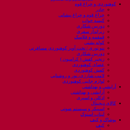
کوهنوردی و چراغ قوه
چادر
چراغ قوه و چراغ پیشانی
کیسه خواب
دوربین شکاری
زیرانداز سفری
قمقمه و فلاسک
کوله پشتی
ننو توری / تخت آویز کوهنوردی مسافرتی
دوربین شکاری
زنجیر کفش ( کرامپون )
عصای کوهنوردی
کفش کوهنوردی
لامپ شارژی، نور و روشنایی
لوازم جانبی کوهنوردی
آرایشی و بهداشتی
آرایشی و بهداشتی
ادکلن و اسپری
کالای دیجیتال
اسپیکر و سیستم صوتی
لپتاب استوک
پوشاک و کیف
کیف