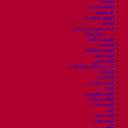
شوینده
شیشه پاک کن
ظرفشویی
عصای کوهنوردی
غذاساز
فرش شور و مبل شور
بخار شوی
فلاسک و کلمن
فوم ساز
قمقمه و فلاسک
قهوه جوش
کابل شارژر
کارد و چنگال میوه خوری
کارواش
کالباس بر
کتری و قوری
کفش
کفش کوهنوردی
کفگیر و ملاقه
کنسول بازی
کولر
کوله پشتی
کیسه خواب
کیف