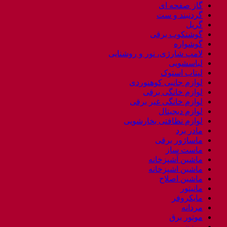
گاز صفحه ای
گردنبند و ست
گریل
گوشتکوب برقی
گوشواره
لامپ شارژی، نور و روشنایی
لباسشویی
لپتاب استوک
لوازم جانبی کوهنوردی
لوازم خانگی برقی
لوازم خانگی غیر برقی
لوازم دیجیتال
لوازم نظافتی بخارشویی
مادر برد
ماساژور برقی
ماست ساز
ماشین آشپزخانه
ماشین اشپزخانه
ماشین اصلاح
مانیتور
مایکروفر
مردانه
موتور برق
موزن