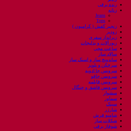
رنده برقی
زنانه
Jeans
Tops
زنجیر کفش ( کرامپون )
زودپز
زیرانداز سفری
زیورآلات و بدلیجات
ساعت مچی
سالاد ساز
ساندویچ ساز و اسنک ساز
سرخکن و پلوپز
سرویس جا ادویه
سرویس چاقو
سرویس قابلمه
سرویس قاشق و چنگال
سشوار
سماور
سینک
شارژر
شامپو فرش
شکلات ساز
شوفاژ برقی