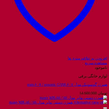
افزودن به علاقه مندی ها
مشاهده سریع
ناموجود
لوازم خانگی برقی
همزن گوسونیک مدل gsm-۶۰۷ / gosonic GSM-۶۰۷
تومان
14.600.000