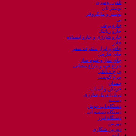
تلفن رومیزی
توستر نان
توستر و مایکروفر
تی
جارو برقی
جارو رباتیک
جارو شارژی و جارو ایستاده
چادر
چاقو و ابزار متفرقه سفر
چای خارجی
چای ساز و قهوه ساز
چراغ قوه و چراغ پیشانی
چرخ خیاطی
چرخ گوشت
چمدان
خردکن و آسیاب
دریل / دریل شارژی
دستبند
دستگاه اب جوش
دستگاه تصفیه اب
دستگاه لیزر
دوربین
دوربین شکاری
رادیو