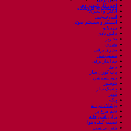
اجاق گاز کوهنوردی
بازگشت به فروشگاه
ادکلن و اسپری
اسپرسوساز
اسپیکر و سیستم صوتی
باربیکیو
بالش بادی
بخارپز
بخاری
بخاری برقی
بستنی ساز
بند انداز برقی
پابند
پاپ کورن ساز
پاور استیشن
پتوشور
پشمک ساز
پلوپز
پنکه
پوشاک مردانه
تخم مرغ پز
ترازو آشپزخانه
تصفیه کننده هوا
تلفن بی سیم