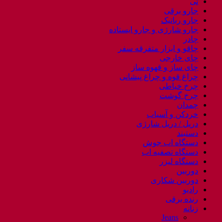
تی
جارو برقی
جارو رباتیک
جارو شارژی و جارو ایستاده
چادر
چاقو و ابزار متفرقه سفر
چای خارجی
چای ساز و قهوه ساز
چراغ قوه و چراغ پیشانی
چرخ خیاطی
چرخ گوشت
چمدان
خردکن و آسیاب
دریل / دریل شارژی
دستبند
دستگاه اب جوش
دستگاه تصفیه اب
دستگاه لیزر
دوربین
دوربین شکاری
رادیو
رنده برقی
زنانه
Jeans