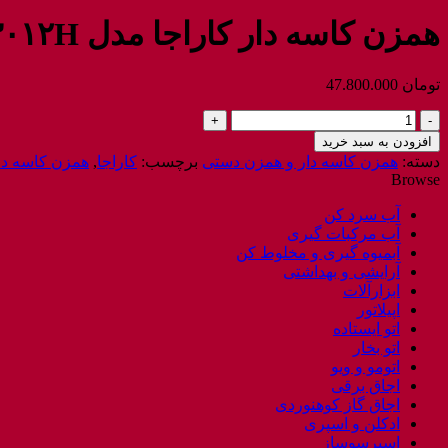
همزن کاسه دار کاراجا مدل PROFASHION ۳۰۱۲H
تومان
47.800.000
همزن
کاسه
افزودن به سبد خرید
دار
دسته:
همزن کاسه دار و همزن دستی
برچسب:
کاراجا
,
همزن کاسه دا
کاراجا
Browse
مدل
PROFASHION
آب سرد کن
3012H
آب مرکبات گیری
عدد
آبمیوه گیری و مخلوط کن
آرایشی و بهداشتی
ابزارآلات
اپیلاتور
اتو ایستاده
اتو بخار
اتومو و ویو
اجاق برقی
اجاق گاز کوهنوردی
ادکلن و اسپری
اسپرسوساز