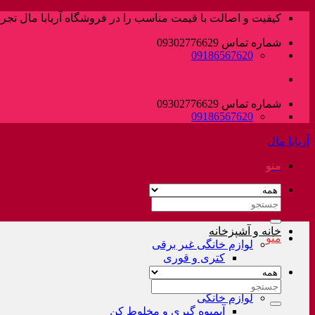
پرش
کیفیت و اصالت با قیمت مناسب را در فروشگاه آربابا مال تجربه
به
شماره تماس 09302776629
محتوا
09186567620
شماره تماس 09302776629
09186567620
آربابا مال
منو
جستجو
برای:
خانه و آشپزخانه
منو
لوازم خانگی غیر برقی
کتری و قوری
فلاسک و کلمن
سرویس قابلمه
جستجو
لوازم خانگی
برای:
آبمیوه گیری و مخلوط کن