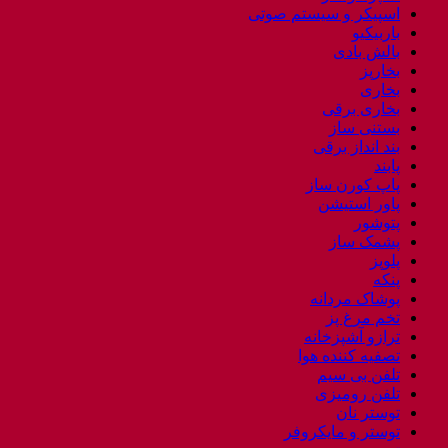
اسپیکر و سیستم صوتی
باربیکیو
بالش بادی
بخارپز
بخاری
بخاری برقی
بستنی ساز
بند انداز برقی
پابند
پاپ کورن ساز
پاور استیشن
پتوشور
پشمک ساز
پلوپز
پنکه
پوشاک مردانه
تخم مرغ پز
ترازو آشپزخانه
تصفیه کننده هوا
تلفن بی سیم
تلفن رومیزی
توستر نان
توستر و مایکروفر