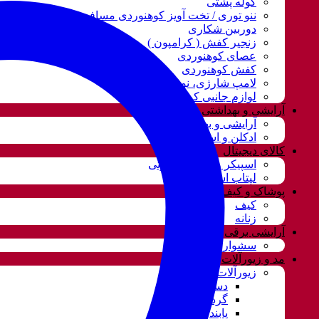
کوله پشتی
ننو توری / تخت آویز کوهنوردی مسافرتی
دوربین شکاری
زنجیر کفش ( کرامپون )
عصای کوهنوردی
کفش کوهنوردی
لامپ شارژی، نور و روشنایی
لوازم جانبی کوهنوردی
آرایشی و بهداشتی
آرایشی و بهداشتی
ادکلن و اسپری
کالای دیجیتال
اسپیکر و سیستم صوتی
لپتاب استوک
پوشاک و کیف
کیف
زنانه
آرایشی برقی
سشوار
مد و زیورآلات
زیورآلات و بدلیجات
دستبند
گردنبند و ست
پابند