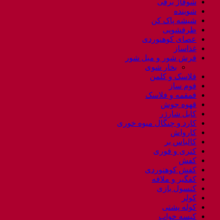
شوفاژ برقی
شوینده
شیشه پاک کن
ظرفشویی
عصای کوهنوردی
غذاساز
فرش شور و مبل شور
بخار شوی
فلاسک و کلمن
فوم ساز
قمقمه و فلاسک
قهوه جوش
کابل شارژر
کارد و چنگال میوه خوری
کارواش
کالباس بر
کتری و قوری
کفش
کفش کوهنوردی
کفگیر و ملاقه
کنسول بازی
کولر
کوله پشتی
کیسه خواب