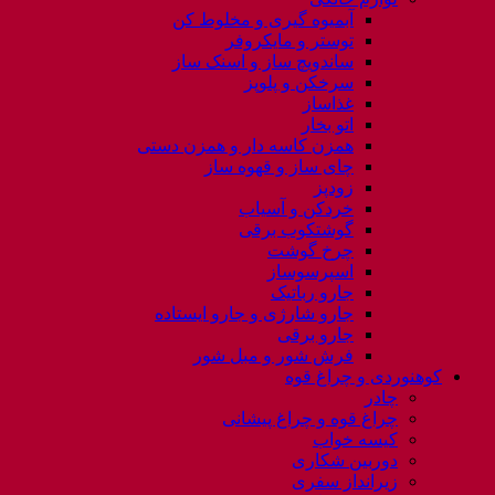
آبمیوه گیری و مخلوط کن
توستر و مایکروفر
ساندویچ ساز و اسنک ساز
سرخکن و پلوپز
غذاساز
اتو بخار
همزن کاسه دار و همزن دستی
چای ساز و قهوه ساز
زودپز
خردکن و آسیاب
گوشتکوب برقی
چرخ گوشت
اسپرسوساز
جارو رباتیک
جارو شارژی و جارو ایستاده
جارو برقی
فرش شور و مبل شور
کوهنوردی و چراغ قوه
چادر
چراغ قوه و چراغ پیشانی
کیسه خواب
دوربین شکاری
زیرانداز سفری