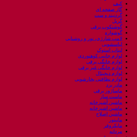
کیف
گاز صفحه ای
گردنبند و ست
گریل
گوشتکوب برقی
گوشواره
لامپ شارژی، نور و روشنایی
لباسشویی
لپتاب استوک
لوازم جانبی کوهنوردی
لوازم خانگی برقی
لوازم خانگی غیر برقی
لوازم دیجیتال
لوازم نظافتی بخارشویی
مادر برد
ماساژور برقی
ماست ساز
ماشین آشپزخانه
ماشین اشپزخانه
ماشین اصلاح
مانیتور
مایکروفر
مردانه