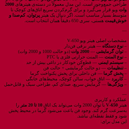
طراحی جمع‌وجور است. این مدل معمولاً در دسته‌ی هیترهای
2000
وات
ویو قرار می‌گیرد و برای گرم‌کردن سریع اتاق‌های کوچک تا
متوسط بسیار مناسب است. اگر دنبال یک هیتر
پرتوان، کم‌صدا و
خوش‌قیمت
هستی، سری 650 دقیقاً همان انتخاب است.
—
مشخصات اصلی هیتر ویو V‑650
–
نوع دستگاه
— هیتر برقی فن‌دار
–
توان گرمایشی
—
2000 وات
(دو حالت 1000 و 2000 وات)
–
نوع المنت
— المنت حرارتی فلزی یا PTC
–
سیستم ایمنی
— قطع‌کن خودکار در داغی بیش از حد
–
تنظیمات
— دو حالت گرمایشی + حالت فن
–
پخش گرما
— فن داخلی برای پخش یکنواخت گرما
–
کاربرد
— اتاق خواب، سالن کوچک، محیط‌های خانگی
–
ویژگی‌ها
— گرمایش سریع، صدای کم، طراحی سبک و قابل‌حمل
—
عملکرد و کاربری
هیتر
V‑650
با توان 2000 وات می‌تواند یک اتاق
10 تا 20 متر
را
به‌سرعت گرم کند. وجود فن باعث می‌شود گرما در محیط پخش
شود و فقط نقطه‌ای نباشد.
این مدل برای: