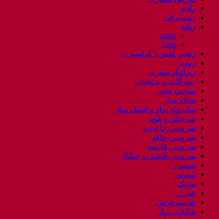
رادیو
رنده برقی
زنانه
Jeans
Tops
زنجیر کفش ( کرامپون )
زودپز
زیرانداز سفری
زیورآلات و بدلیجات
ساعت مچی
سالاد ساز
ساندویچ ساز و اسنک ساز
سرخکن و پلوپز
سرویس جا ادویه
سرویس چاقو
سرویس قابلمه
سرویس قاشق و چنگال
سشوار
سماور
سینک
شارژر
شامپو فرش
شکلات ساز