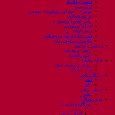
قمقمه و فلاسک
کوله پشتی
ننو توری / تخت آویز کوهنوردی مسافرتی
دوربین شکاری
زنجیر کفش ( کرامپون )
عصای کوهنوردی
کفش کوهنوردی
لامپ شارژی، نور و روشنایی
لوازم جانبی کوهنوردی
آرایشی و بهداشتی
آرایشی و بهداشتی
ادکلن و اسپری
کالای دیجیتال
اسپیکر و سیستم صوتی
لپتاب استوک
پوشاک و کیف
کیف
زنانه
آرایشی برقی
سشوار
مد و زیورآلات
زیورآلات و بدلیجات
دستبند
گردنبند و ست