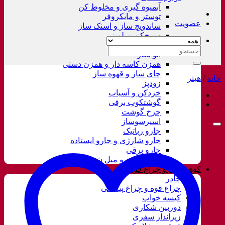
آبمیوه گیری و مخلوط کن
توستر و مایکروفر
عضویت
ساندویچ ساز و اسنک ساز
سرخکن و پلوپز
غذاساز
جستجو
اتو بخار
برای:
همزن کاسه دار و همزن دستی
چای ساز و قهوه ساز
خانه
/
هیتر
زودپز
خردکن و آسیاب
گوشتکوب برقی
چرخ گوشت
اسپرسوساز
جارو رباتیک
جارو شارژی و جارو ایستاده
جارو برقی
فرش شور و مبل شور
کوهنوردی و چراغ قوه
چادر
چراغ قوه و چراغ پیشانی
کیسه خواب
دوربین شکاری
زیرانداز سفری