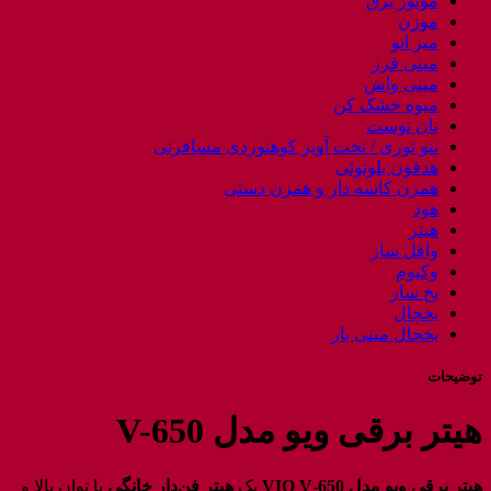
موتور برق
موزن
میز اتو
مینی فرز
مینی واش
میوه خشک کن
نان توست
ننو توری / تخت آویز کوهنوردی مسافرتی
هدفون بلوتوثی
همزن کاسه دار و همزن دستی
هود
هیتر
وافل ساز
وکیوم
یخ ساز
یخچال
یخچال مینی بار
توضیحات
هیتر برقی ویو مدل V-650
هیتر برقی ویو مدل VIO V‑650
یک
هیتر فن‌دار خانگی
با توان بالا و