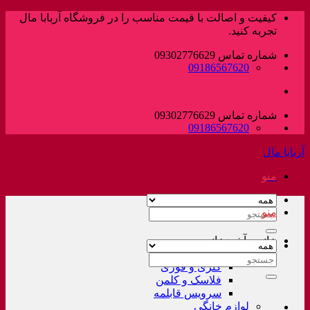
پرش
کیفیت و اصالت با قیمت مناسب را در فروشگاه آربابا مال
به
تجربه کنید.
محتوا
شماره تماس 09302776629
09186567620
شماره تماس 09302776629
09186567620
آربابا مال
منو
منو
جستجو
برای:
خانه و آشپزخانه
لوازم خانگی غیر برقی
جستجو
کتری و قوری
برای:
فلاسک و کلمن
سرویس قابلمه
لوازم خانگی