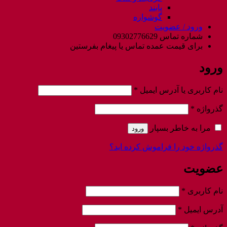
پابند
گوشواره
ورود / عضویت
شماره تماس 09302776629
برای قیمت عمده تماس یا پیغام بفرستین
ورود
الزامی
نام کاربری یا آدرس ایمیل
*
الزامی
گذرواژه
*
مرا به خاطر بسپار
ورود
گذرواژه خود را فراموش کرده اید؟
عضویت
الزامی
نام کاربری
*
الزامی
آدرس ایمیل
*