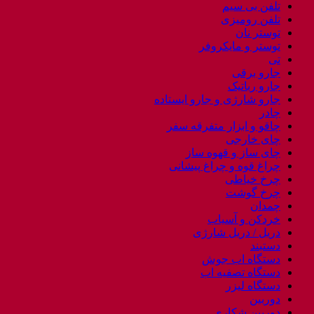
تلفن بی سیم
تلفن رومیزی
توستر نان
توستر و مایکروفر
تی
جارو برقی
جارو رباتیک
جارو شارژی و جارو ایستاده
چادر
چاقو و ابزار متفرقه سفر
چای خارجی
چای ساز و قهوه ساز
چراغ قوه و چراغ پیشانی
چرخ خیاطی
چرخ گوشت
چمدان
خردکن و آسیاب
دریل / دریل شارژی
دستبند
دستگاه اب جوش
دستگاه تصفیه اب
دستگاه لیزر
دوربین
دوربین شکاری