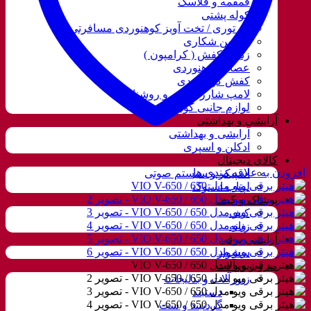
قمقمه و فلاسک
کوله پشتی
ننو توری / تخت آویز کوهنوردی مسافرتی
دوربین شکاری
زنجیر کفش ( کرامپون )
عصای کوهنوردی
کفش کوهنوردی
لامپ شارژی، نور و روشنایی
لوازم جانبی کوهنوردی
آرایشی و بهداشتی
آرایشی و بهداشتی
ادکلن و اسپری
کالای دیجیتال
افزودن به علاقه مندی ها
اسپیکر و سیستم صوتی
لپتاب استوک
پوشاک و کیف
کیف
زنانه
آرایشی برقی
سشوار
مد و زیورآلات
زیورآلات و بدلیجات
دستبند
گردنبند و ست