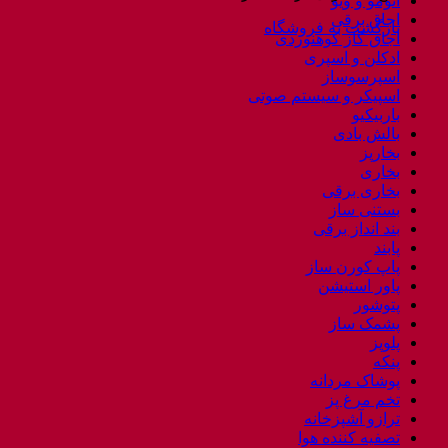
اتومو و ویو
اجاق برقی
بازگشت به فروشگاه
اجاق گاز کوهنوردی
ادکلن و اسپری
اسپرسوساز
اسپیکر و سیستم صوتی
باربیکیو
بالش بادی
بخارپز
بخاری
بخاری برقی
بستنی ساز
بند انداز برقی
پابند
پاپ کورن ساز
پاور استیشن
پتوشور
پشمک ساز
پلوپز
پنکه
پوشاک مردانه
تخم مرغ پز
ترازو آشپزخانه
تصفیه کننده هوا