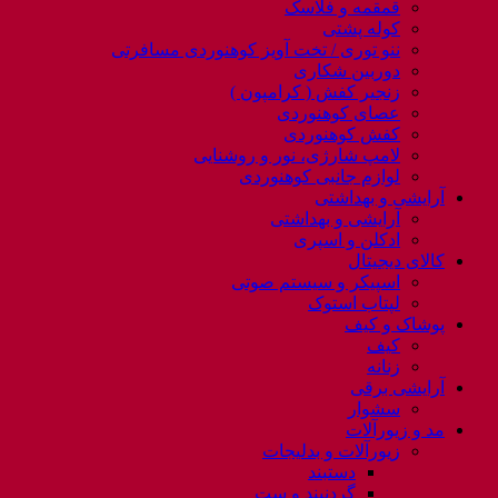
قمقمه و فلاسک
کوله پشتی
ننو توری / تخت آویز کوهنوردی مسافرتی
دوربین شکاری
زنجیر کفش ( کرامپون )
عصای کوهنوردی
کفش کوهنوردی
لامپ شارژی، نور و روشنایی
لوازم جانبی کوهنوردی
آرایشی و بهداشتی
آرایشی و بهداشتی
ادکلن و اسپری
کالای دیجیتال
اسپیکر و سیستم صوتی
لپتاب استوک
پوشاک و کیف
کیف
زنانه
آرایشی برقی
سشوار
مد و زیورآلات
زیورآلات و بدلیجات
دستبند
گردنبند و ست