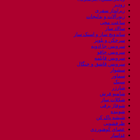
زودپز
زیرانداز سفری
زیورآلات و بدلیجات
ساعت مچی
سالاد ساز
ساندویچ ساز و اسنک ساز
سرخکن و پلوپز
سرویس جا ادویه
سرویس چاقو
سرویس قابلمه
سرویس قاشق و چنگال
سشوار
سماور
سینک
شارژر
شامپو فرش
شکلات ساز
شوفاژ برقی
شوینده
شیشه پاک کن
ظرفشویی
عصای کوهنوردی
غذاساز