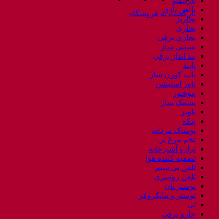
باربیکیو
بالش بادی
بازگشت به فروشگاه
بخارپز
بخاری
بخاری برقی
بستنی ساز
بند انداز برقی
پابند
پاپ کورن ساز
پاور استیشن
پتوشور
پشمک ساز
پلوپز
پنکه
پوشاک مردانه
تخم مرغ پز
ترازو آشپزخانه
تصفیه کننده هوا
تلفن بی سیم
تلفن رومیزی
توستر نان
توستر و مایکروفر
تی
جارو برقی