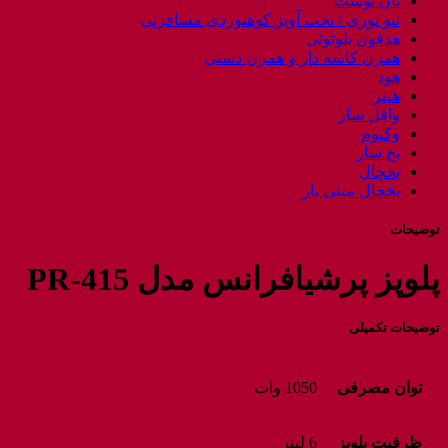
نان توست
ننو توری / تخت آویز کوهنوردی مسافرتی
هدفون بلوتوثی
همزن کاسه دار و همزن دستی
هود
هیتر
وافل ساز
وکیوم
یخ ساز
یخچال
یخچال مینی بار
توضیحات
پلوپز پرشیافرانس مدل PR-415
توضیحات تکمیلی
توان مصرفی
1050 وات
ظرفیت پلوپز
6 لیتر