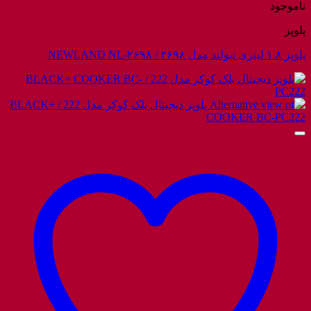
ناموجود
پلوپز
پلوپز ۱.۸ لیتری نیولند مدل ۲۶۹۸ / NEWLAND NL-۲۶۹۸