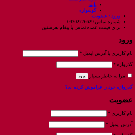
پابند
گوشواره
ورود / عضویت
شماره تماس 09302776629
برای قیمت عمده تماس یا پیغام بفرستین
ورود
الزامی
نام کاربری یا آدرس ایمیل
*
الزامی
گذرواژه
*
مرا به خاطر بسپار
ورود
گذرواژه خود را فراموش کرده اید؟
عضویت
الزامی
نام کاربری
*
الزامی
آدرس ایمیل
*