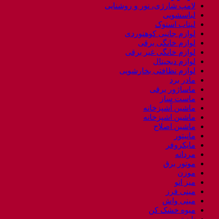
لامپ شارژی، نور و روشنایی
لباسشویی
لپتاب استوک
لوازم جانبی کوهنوردی
لوازم خانگی برقی
لوازم خانگی غیر برقی
لوازم دیجیتال
لوازم نظافتی بخارشویی
مادر برد
ماساژور برقی
ماست ساز
ماشین آشپزخانه
ماشین اشپزخانه
ماشین اصلاح
مانیتور
مایکروفر
مردانه
موتور برق
موزن
میز اتو
مینی فرز
مینی واش
میوه خشک کن