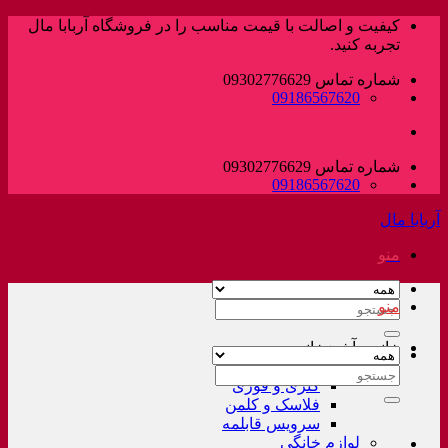
پرش
کیفیت و اصالت با قیمت مناسب را در فروشگاه آربابا مال
به
تجربه کنید.
محتوا
شماره تماس 09302776629
09186567620
شماره تماس 09302776629
09186567620
آربابا مال
منو
منو
جستجو
برای:
خانه و آشپزخانه
لوازم خانگی غیر برقی
جستجو
کتری و قوری
برای:
فلاسک و کلمن
سرویس قابلمه
لوازم خانگی