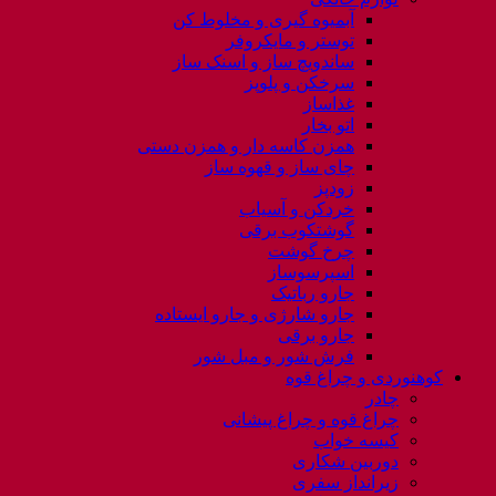
آبمیوه گیری و مخلوط کن
توستر و مایکروفر
ساندویچ ساز و اسنک ساز
سرخکن و پلوپز
غذاساز
اتو بخار
همزن کاسه دار و همزن دستی
چای ساز و قهوه ساز
زودپز
خردکن و آسیاب
گوشتکوب برقی
چرخ گوشت
اسپرسوساز
جارو رباتیک
جارو شارژی و جارو ایستاده
جارو برقی
فرش شور و مبل شور
کوهنوردی و چراغ قوه
چادر
چراغ قوه و چراغ پیشانی
کیسه خواب
دوربین شکاری
زیرانداز سفری