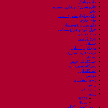
جارو رباتیک
جارو شارژی و جارو ایستاده
چادر
چاقو و ابزار متفرقه سفر
چای خارجی
چای ساز و قهوه ساز
چراغ قوه و چراغ پیشانی
چرخ خیاطی
چرخ گوشت
چمدان
خردکن و آسیاب
دریل / دریل شارژی
دستبند
دستگاه اب جوش
دستگاه تصفیه اب
دستگاه لیزر
دوربین
دوربین شکاری
رادیو
رنده برقی
زنانه
Jeans
Tops
زنجیر کفش ( کرامپون )