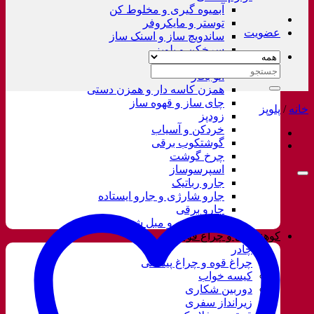
آبمیوه گیری و مخلوط کن
توستر و مایکروفر
عضویت
ساندویچ ساز و اسنک ساز
سرخکن و پلوپز
غذاساز
جستجو
اتو بخار
برای:
همزن کاسه دار و همزن دستی
چای ساز و قهوه ساز
خانه
/
پلوپز
زودپز
خردکن و آسیاب
گوشتکوب برقی
چرخ گوشت
اسپرسوساز
جارو رباتیک
جارو شارژی و جارو ایستاده
جارو برقی
فرش شور و مبل شور
کوهنوردی و چراغ قوه
چادر
چراغ قوه و چراغ پیشانی
کیسه خواب
دوربین شکاری
زیرانداز سفری