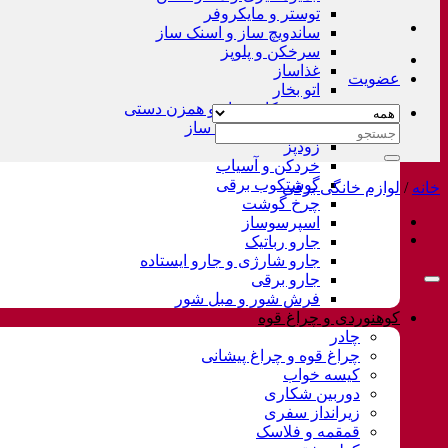
توستر و مایکروفر
ساندویچ ساز و اسنک ساز
سرخکن و پلوپز
غذاساز
عضویت
اتو بخار
همزن کاسه دار و همزن دستی
چای ساز و قهوه ساز
جستجو
زودپز
برای:
خردکن و آسیاب
گوشتکوب برقی
خانه
/
لوازم خانگی برقی
چرخ گوشت
اسپرسوساز
جارو رباتیک
جارو شارژی و جارو ایستاده
جارو برقی
فرش شور و مبل شور
کوهنوردی و چراغ قوه
چادر
چراغ قوه و چراغ پیشانی
کیسه خواب
دوربین شکاری
زیرانداز سفری
قمقمه و فلاسک