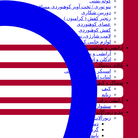
کوله پشتی
ننو توری / تخت آویز کوهنوردی مسافرتی
دوربین شکاری
زنجیر کفش ( کرامپون )
عصای کوهنوردی
کفش کوهنوردی
لامپ شارژی، نور و روشنایی
لوازم جانبی کوهنوردی
آرایشی و بهداشتی
آرایشی و بهداشتی
ادکلن و اسپری
کالای دیجیتال
اسپیکر و سیستم صوتی
لپتاب استوک
پوشاک و کیف
کیف
زنانه
آرایشی برقی
سشوار
مد و زیورآلات
زیورآلات و بدلیجات
دستبند
گردنبند و ست
پابند