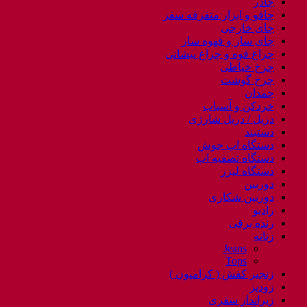
چادر
چاقو و ابزار متفرقه سفر
چای خارجی
چای ساز و قهوه ساز
چراغ قوه و چراغ پیشانی
چرخ خیاطی
چرخ گوشت
چمدان
خردکن و آسیاب
دریل / دریل شارژی
دستبند
دستگاه اب جوش
دستگاه تصفیه اب
دستگاه لیزر
دوربین
دوربین شکاری
رادیو
رنده برقی
زنانه
Jeans
Tops
زنجیر کفش ( کرامپون )
زودپز
زیرانداز سفری