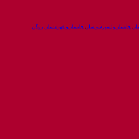
از
,
چایساز و اسپرسو ساز
,
چایساز و قهوه ساز
,
روگن