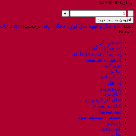
تومان
14.700.000
چایساز
صفحه
افزودن به سبد خرید
ای
دسته:
چای ساز و قهوه ساز
,
لوازم خانگی برقی
برچسب:
rugen
,
چایس
مدل
Browse
1525
روگن
آب سرد کن
/
آب مرکبات گیری
RUGEN
آبمیوه گیری و مخلوط کن
RU-
آرایشی و بهداشتی
1525
ابزارآلات
عدد
اپیلاتور
اتو ایستاده
اتو بخار
اتومو و ویو
اجاق برقی
اجاق گاز کوهنوردی
ادکلن و اسپری
اسپرسوساز
اسپیکر و سیستم صوتی
باربیکیو
بالش بادی
بخارپز