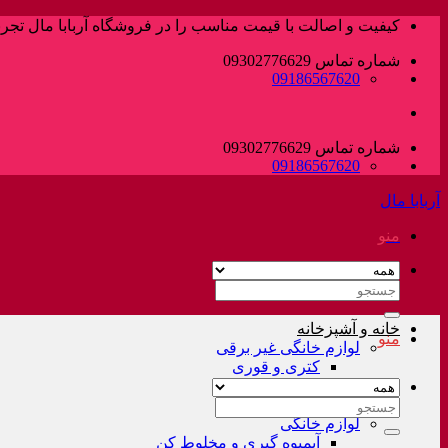
پرش
کیفیت و اصالت با قیمت مناسب را در فروشگاه آربابا مال تجربه
به
شماره تماس 09302776629
محتوا
09186567620
شماره تماس 09302776629
09186567620
آربابا مال
منو
جستجو
برای:
خانه و آشپزخانه
منو
لوازم خانگی غیر برقی
کتری و قوری
فلاسک و کلمن
سرویس قابلمه
جستجو
لوازم خانگی
برای:
آبمیوه گیری و مخلوط کن