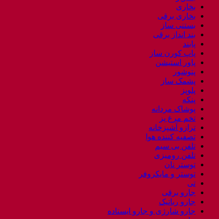
بخاری
بخاری برقی
بستنی ساز
بند انداز برقی
پابند
پاپ کورن ساز
پاور استیشن
پتوشور
پشمک ساز
پلوپز
پنکه
پوشاک مردانه
تخم مرغ پز
ترازو آشپزخانه
تصفیه کننده هوا
تلفن بی سیم
تلفن رومیزی
توستر نان
توستر و مایکروفر
تی
جارو برقی
جارو رباتیک
جارو شارژی و جارو ایستاده