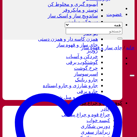
آبمیوه گیری و مخلوط کن
توستر و مایکروفر
عضویت
ساندویچ ساز و اسنک ساز
سرخکن و پلوپز
غذاساز
جستجو
اتو بخار
برای:
همزن کاسه دار و همزن دستی
چای ساز و قهوه ساز
خانه
/
چای ساز و قهوه ساز
زودپز
خردکن و آسیاب
گوشتکوب برقی
چرخ گوشت
اسپرسوساز
جارو رباتیک
جارو شارژی و جارو ایستاده
جارو برقی
فرش شور و مبل شور
کوهنوردی و چراغ قوه
چادر
چراغ قوه و چراغ پیشانی
کیسه خواب
دوربین شکاری
زیرانداز سفری