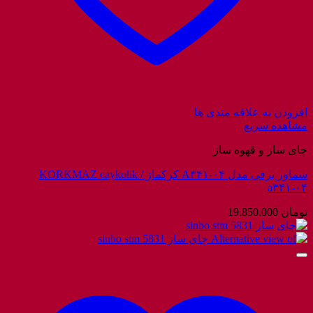
افزودن به علاقه مندی ها
مشاهده سریع
چای ساز و قهوه ساز
سماور برقی مدل A۳۴۱-۰۴ کرکماز / KORKMAZ caykolik
a۳۴۱-۰۴
تومان
19.850.000