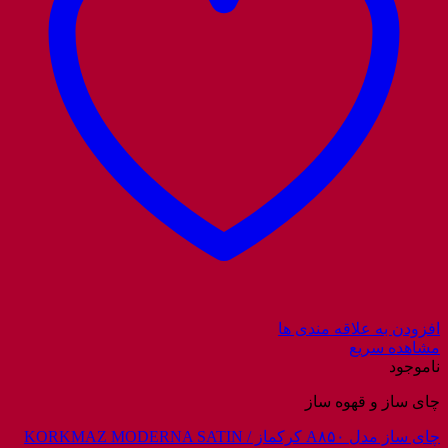
افزودن به علاقه مندی ها
مشاهده سریع
ناموجود
چای ساز و قهوه ساز
چای ساز مدل A۸۵۰ کرکماز / KORKMAZ MODERNA SATIN