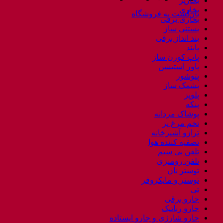
بخارپز
بخاری
بازگشت به فروشگاه
بخاری برقی
بستنی ساز
بند انداز برقی
پابند
پاپ کورن ساز
پاور استیشن
پتوشور
پشمک ساز
پلوپز
پنکه
پوشاک مردانه
تخم مرغ پز
ترازو آشپزخانه
تصفیه کننده هوا
تلفن بی سیم
تلفن رومیزی
توستر نان
توستر و مایکروفر
تی
جارو برقی
جارو رباتیک
جارو شارژی و جارو ایستاده