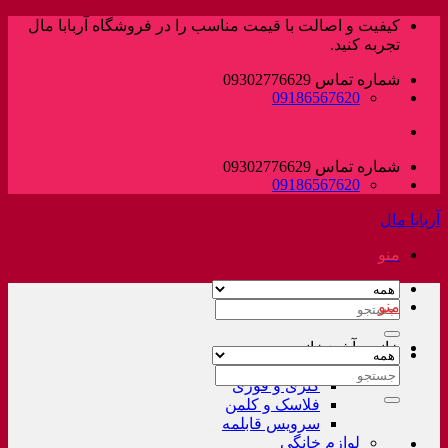
پرش
کیفیت و اصالت با قیمت مناسب را در فروشگاه آربابا مال
به
تجربه کنید.
محتوا
شماره تماس 09302776629
09186567620
شماره تماس 09302776629
09186567620
آربابا مال
منو
منو
جستجو
برای:
خانه و آشپزخانه
لوازم خانگی غیر برقی
جستجو
کتری و قوری
برای:
فلاسک و کلمن
سرویس قابلمه
لوازم خانگی