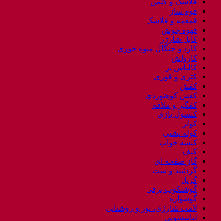
فلاسک و کلمن
فوم ساز
قمقمه و فلاسک
قهوه جوش
کابل شارژر
کارد و چنگال میوه خوری
کارواش
کالباس بر
کتری و قوری
کفش
کفش کوهنوردی
کفگیر و ملاقه
کنسول بازی
کولر
کوله پشتی
کیسه خواب
کیف
گاز صفحه ای
گردنبند و ست
گریل
گوشتکوب برقی
گوشواره
لامپ شارژی، نور و روشنایی
لباسشویی