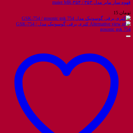
قهوه ساز مایر مدل ۳۵۳ / maier MR-۳۵۳
تومان
15