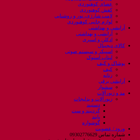
عصای کوهنوردی
کفش کوهنوردی
لامپ شارژی، نور و روشنایی
لوازم جانبی کوهنوردی
آرایشی و بهداشتی
آرایشی و بهداشتی
ادکلن و اسپری
کالای دیجیتال
اسپیکر و سیستم صوتی
لپتاب استوک
پوشاک و کیف
کیف
زنانه
آرایشی برقی
سشوار
مد و زیورآلات
زیورآلات و بدلیجات
دستبند
گردنبند و ست
پابند
گوشواره
ورود / عضویت
شماره تماس 09302776629