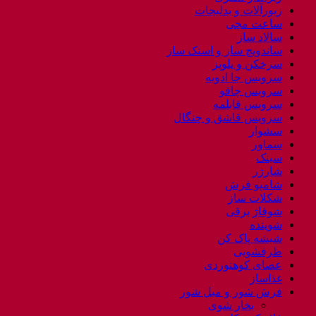
زیورآلات و بدلیجات
ساعت مچی
سالاد ساز
ساندویچ ساز و اسنک ساز
سرخکن و پلوپز
سرویس جا ادویه
سرویس چاقو
سرویس قابلمه
سرویس قاشق و چنگال
سشوار
سماور
سینک
شارژر
شامپو فرش
شکلات ساز
شوفاژ برقی
شوینده
شیشه پاک کن
ظرفشویی
عصای کوهنوردی
غذاساز
فرش شور و مبل شور
بخار شوی