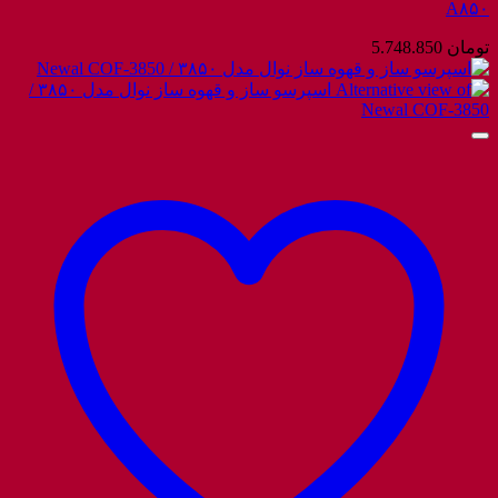
A۸۵۰
تومان
5.748.850