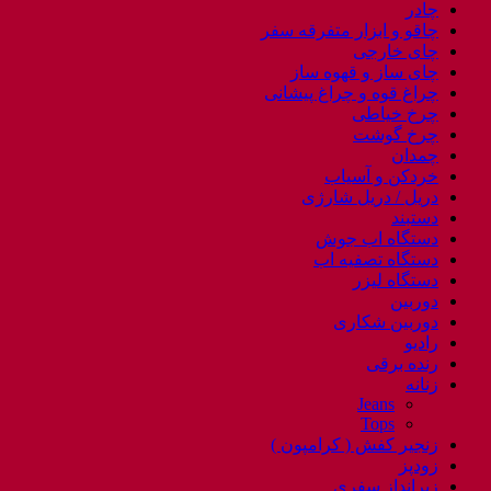
چادر
چاقو و ابزار متفرقه سفر
چای خارجی
چای ساز و قهوه ساز
چراغ قوه و چراغ پیشانی
چرخ خیاطی
چرخ گوشت
چمدان
خردکن و آسیاب
دریل / دریل شارژی
دستبند
دستگاه اب جوش
دستگاه تصفیه اب
دستگاه لیزر
دوربین
دوربین شکاری
رادیو
رنده برقی
زنانه
Jeans
Tops
زنجیر کفش ( کرامپون )
زودپز
زیرانداز سفری