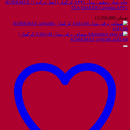
چای ساز روهمی مدل A۳۳۱ کرکماز ( اضل ترکیه ) / KORKMAZ
TEA MAKER Caytema A۳۳۱
تومان
13.350.000