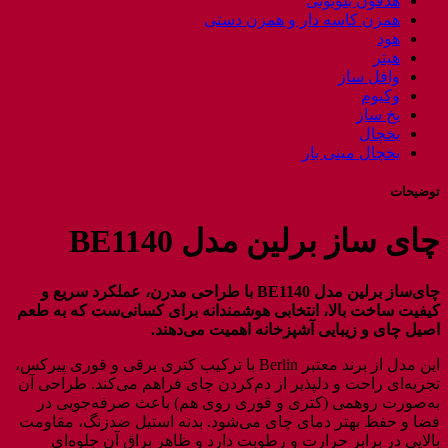
هدفون بلوتوثی
همزن کاسه دار و همزن دستی
هود
هیتر
وافل ساز
وکیوم
یخ ساز
یخچال
یخچال مینی بار
توضیحات
چای ساز برلین مدل BE1140
چای‌ساز برلین مدل BE1140 با طراحی مدرن، عملکرد سریع و
کیفیت ساخت بالا، انتخابی هوشمندانه برای کسانی‌ست که به طعم
اصیل چای و زیبایی آشپزخانه اهمیت می‌دهند.
این مدل از برند معتبر Berlin با ترکیب کتری برقی و قوری پیرکس،
تجربه‌ای راحت و دلپذیر از دم‌کردن چای فراهم می‌کند. طراحی آن
به‌صورت روهمی (کتری و قوری روی هم) باعث صرفه‌جویی در
فضا و حفظ بهتر دمای چای می‌شود. بدنه استیل ضدزنگ، مقاومت
بالایی در برابر حرارت و رطوبت دارد و ظاهر براق آن جلوه‌ای