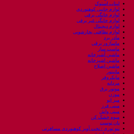
لپتاب استوک
لوازم جانبی کوهنوردی
لوازم خانگی برقی
لوازم خانگی غیر برقی
لوازم دیجیتال
لوازم نظافتی بخارشویی
مادر برد
ماساژور برقی
ماست ساز
ماشین آشپزخانه
ماشین اشپزخانه
ماشین اصلاح
مانیتور
مایکروفر
مردانه
موتور برق
موزن
میز اتو
مینی فرز
مینی واش
میوه خشک کن
نان توست
ننو توری / تخت آویز کوهنوردی مسافرتی