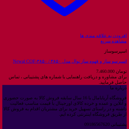
افزودن به علاقه مندی ها
مشاهده سریع
اسپرسوساز
اسپرسو ساز و قهوه ساز نوال مدل ۳۸۵۰ / Newal COF-۳۸۵۰
تومان
7.460.000
برای مشاوره و دریافت راهنمایی با شماره های پشتیبانی ، تماس
حاصل فرمایید.
درباره ما
فروشگاه آربابامال با 16 سال سابقه فروش کالا به صورت حضوری
و آنلاین و عمده و خرده کالای اورجینال با قیمت مناسب فعالیت
داشته و در راستای تسهیل خرید برای مشتریان اقدام به فروش کالا
از طریق فروشگاه اینترنتی کرده ایم.
پشتیبانی 09186567620