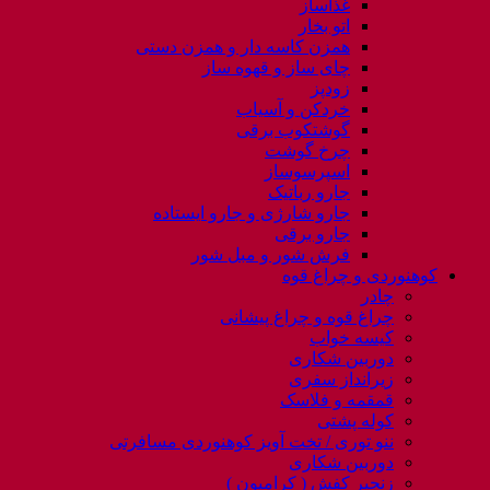
غذاساز
اتو بخار
همزن کاسه دار و همزن دستی
چای ساز و قهوه ساز
زودپز
خردکن و آسیاب
گوشتکوب برقی
چرخ گوشت
اسپرسوساز
جارو رباتیک
جارو شارژی و جارو ایستاده
جارو برقی
فرش شور و مبل شور
کوهنوردی و چراغ قوه
چادر
چراغ قوه و چراغ پیشانی
کیسه خواب
دوربین شکاری
زیرانداز سفری
قمقمه و فلاسک
کوله پشتی
ننو توری / تخت آویز کوهنوردی مسافرتی
دوربین شکاری
زنجیر کفش ( کرامپون )