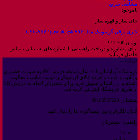
مشاهده سریع
ناموجود
چای ساز و قهوه ساز
کتری برقی گوسونیک مدل GSK-۷۵۴ / gosonic gsk ۷۵۴
تومان
917.700
برای مشاوره و دریافت راهنمایی با شماره های پشتیبانی ، تماس
حاصل فرمایید.
درباره ما
فروشگاه آربابامال با 16 سال سابقه فروش کالا به صورت حضوری
و آنلاین و عمده و خرده کالای اورجینال با قیمت مناسب فعالیت
داشته و در راستای تسهیل خرید برای مشتریان اقدام به فروش کالا
از طریق فروشگاه اینترنتی کرده ایم.
پشتیبانی 09186567620
کانال تلگرام و پیج اینستاگرام ما را دنبال کنید.
راهنمای مشتریان
25
نوامبر