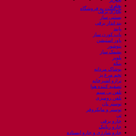
بخاری
بازگشت به فروشگاه
بخاری برقی
بستنی ساز
بند انداز برقی
پابند
پاپ کورن ساز
پاور استیشن
پتوشور
پشمک ساز
پلوپز
پنکه
پوشاک مردانه
تخم مرغ پز
ترازو آشپزخانه
تصفیه کننده هوا
تلفن بی سیم
تلفن رومیزی
توستر نان
توستر و مایکروفر
تی
جارو برقی
جارو رباتیک
جارو شارژی و جارو ایستاده