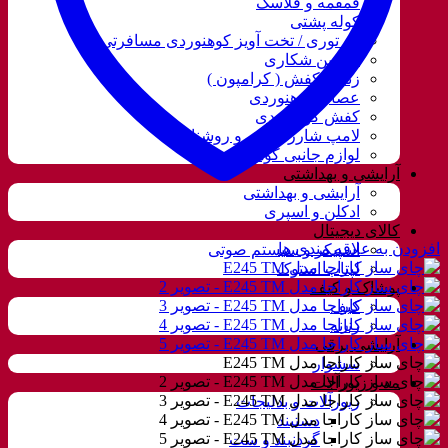
قمقمه و فلاسک
کوله پشتی
ننو توری / تخت آویز کوهنوردی مسافرتی
دوربین شکاری
زنجیر کفش ( کرامپون )
عصای کوهنوردی
کفش کوهنوردی
لامپ شارژی، نور و روشنایی
لوازم جانبی کوهنوردی
آرایشی و بهداشتی
آرایشی و بهداشتی
ادکلن و اسپری
کالای دیجیتال
افزودن به علاقه مندی ها
اسپیکر و سیستم صوتی
لپتاب استوک
پوشاک و کیف
کیف
زنانه
آرایشی برقی
سشوار
مد و زیورآلات
زیورآلات و بدلیجات
دستبند
گردنبند و ست