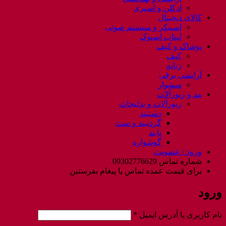
ادکلن و اسپری
کالای دیجیتال
اسپیکر و سیستم صوتی
لپتاب استوک
پوشاک و کیف
کیف
زنانه
آرایشی برقی
سشوار
مد و زیورآلات
زیورآلات و بدلیجات
دستبند
گردنبند و ست
پابند
گوشواره
ورود / عضویت
شماره تماس 09302776629
برای قیمت عمده تماس یا پیغام بفرستین
ورود
الزامی
نام کاربری یا آدرس ایمیل
*