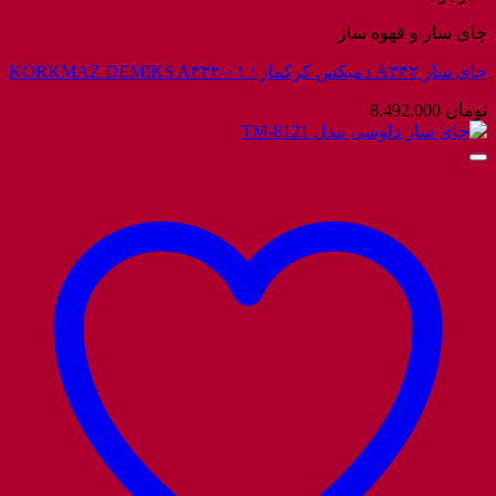
چای ساز و قهوه ساز
چای ساز A۳۳۲ دمیکس کرکماز / KORKMAZ DEMIKS A۳۳۲-۰۱
تومان
8.492.000