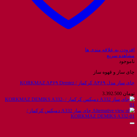
افزودن به علاقه مندی ها
مشاهده سریع
ناموجود
چای ساز و قهوه ساز
چای ساز مدل A۳۶۹ کرکماز / KORKMAZ A۳۶۹ Demtez
تومان
3.392.500