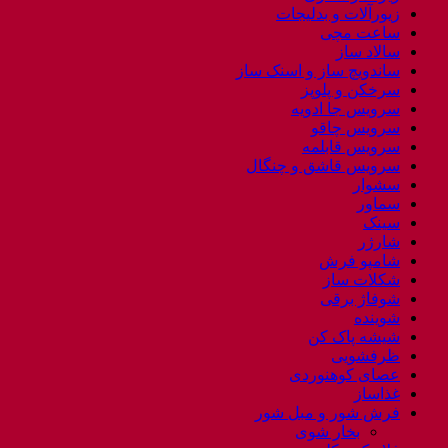
زیورآلات و بدلیجات
ساعت مچی
سالاد ساز
ساندویچ ساز و اسنک ساز
سرخکن و پلوپز
سرویس جا ادویه
سرویس چاقو
سرویس قابلمه
سرویس قاشق و چنگال
سشوار
سماور
سینک
شارژر
شامپو فرش
شکلات ساز
شوفاژ برقی
شوینده
شیشه پاک کن
ظرفشویی
عصای کوهنوردی
غذاساز
فرش شور و مبل شور
بخار شوی