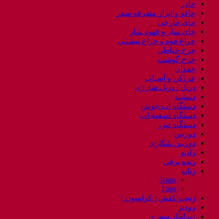
چادر
چاقو و ابزار متفرقه سفر
چای خارجی
چای ساز و قهوه ساز
چراغ قوه و چراغ پیشانی
چرخ خیاطی
چرخ گوشت
چمدان
خردکن و آسیاب
دریل / دریل شارژی
دستبند
دستگاه اب جوش
دستگاه تصفیه اب
دستگاه لیزر
دوربین
دوربین شکاری
رادیو
رنده برقی
زنانه
Jeans
Tops
زنجیر کفش ( کرامپون )
زودپز
زیرانداز سفری