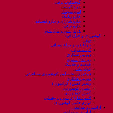
گوشتکوب برقی
چرخ گوشت
اسپرسوساز
جارو رباتیک
جارو شارژی و جارو ایستاده
جارو برقی
فرش شور و مبل شور
کوهنوردی و چراغ قوه
چادر
چراغ قوه و چراغ پیشانی
کیسه خواب
دوربین شکاری
زیرانداز سفری
قمقمه و فلاسک
کوله پشتی
ننو توری / تخت آویز کوهنوردی مسافرتی
دوربین شکاری
زنجیر کفش ( کرامپون )
عصای کوهنوردی
کفش کوهنوردی
لامپ شارژی، نور و روشنایی
لوازم جانبی کوهنوردی
آرایشی و بهداشتی
آرایشی و بهداشتی