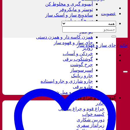
آبمیوه گیری و مخلوط کن
توستر و مایکروفر
عضویت
ساندویچ ساز و اسنک ساز
سرخکن و پلوپز
غذاساز
جستجو
اتو بخار
برای:
همزن کاسه دار و همزن دستی
چای ساز و قهوه ساز
خانه
/
چای ساز و قهوه ساز
زودپز
خردکن و آسیاب
گوشتکوب برقی
چرخ گوشت
اسپرسوساز
جارو رباتیک
جارو شارژی و جارو ایستاده
جارو برقی
فرش شور و مبل شور
کوهنوردی و چراغ قوه
چادر
چراغ قوه و چراغ پیشانی
کیسه خواب
دوربین شکاری
زیرانداز سفری