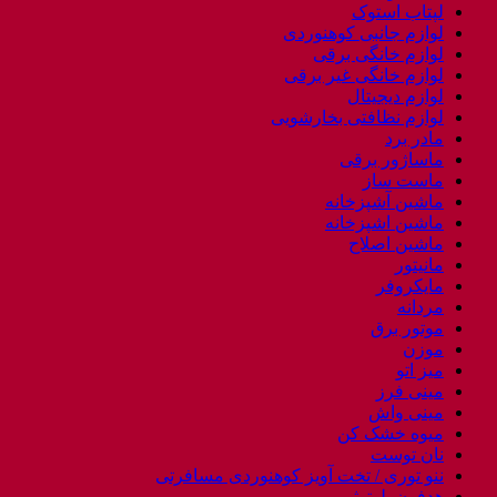
لپتاب استوک
لوازم جانبی کوهنوردی
لوازم خانگی برقی
لوازم خانگی غیر برقی
لوازم دیجیتال
لوازم نظافتی بخارشویی
مادر برد
ماساژور برقی
ماست ساز
ماشین آشپزخانه
ماشین اشپزخانه
ماشین اصلاح
مانیتور
مایکروفر
مردانه
موتور برق
موزن
میز اتو
مینی فرز
مینی واش
میوه خشک کن
نان توست
ننو توری / تخت آویز کوهنوردی مسافرتی
هدفون بلوتوثی