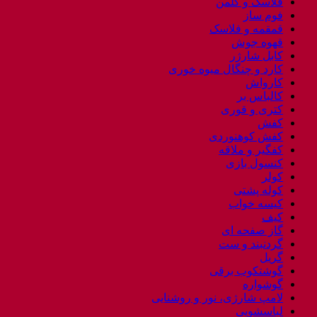
فلاسک و کلمن
فوم ساز
قمقمه و فلاسک
قهوه جوش
کابل شارژر
کارد و چنگال میوه خوری
کارواش
کالباس بر
کتری و قوری
کفش
کفش کوهنوردی
کفگیر و ملاقه
کنسول بازی
کولر
کوله پشتی
کیسه خواب
کیف
گاز صفحه ای
گردنبند و ست
گریل
گوشتکوب برقی
گوشواره
لامپ شارژی، نور و روشنایی
لباسشویی