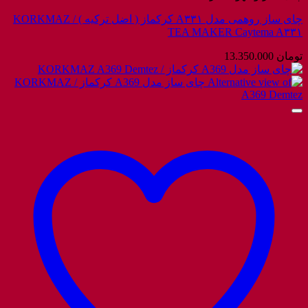
چای ساز روهمی مدل A۳۳۱ کرکماز ( اضل ترکیه ) / KORKMAZ
TEA MAKER Caytema A۳۳۱
تومان
13.350.000