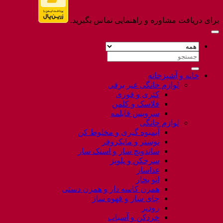
برای دریافت مشاوره و راهنمایی تماس بگیرید.
جستجو
برای:
خانه و آشپزخانه
لوازم خانگی غیر برقی
کتری و قوری
فلاسک و کلمن
سرویس قابلمه
لوازم خانگی
آبمیوه گیری و مخلوط کن
توستر و مایکروفر
ساندویچ ساز و اسنک ساز
سرخکن و پلوپز
غذاساز
اتو بخار
همزن کاسه دار و همزن دستی
چای ساز و قهوه ساز
زودپز
خردکن و آسیاب