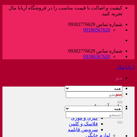
پرش
کیفیت و اصالت با قیمت مناسب را در فروشگاه آربابا مال
به
تجربه کنید.
محتوا
شماره تماس 09302776629
09186567620
شماره تماس 09302776629
09186567620
آربابا مال
منو
منو
جستجو
برای:
خانه و آشپزخانه
لوازم خانگی غیر برقی
جستجو
کتری و قوری
برای:
فلاسک و کلمن
سرویس قابلمه
لوازم خانگی