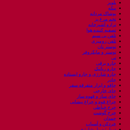
پلوپز
پنکه
پوشاک مردانه
تخم مرغ پز
ترازو آشپزخانه
تصفیه کننده هوا
تلفن بی سیم
تلفن رومیزی
توستر نان
توستر و مایکروفر
تی
جارو برقی
جارو رباتیک
جارو شارژی و جارو ایستاده
چادر
چاقو و ابزار متفرقه سفر
چای خارجی
چای ساز و قهوه ساز
چراغ قوه و چراغ پیشانی
چرخ خیاطی
چرخ گوشت
چمدان
خردکن و آسیاب
دریل / دریل شارژی