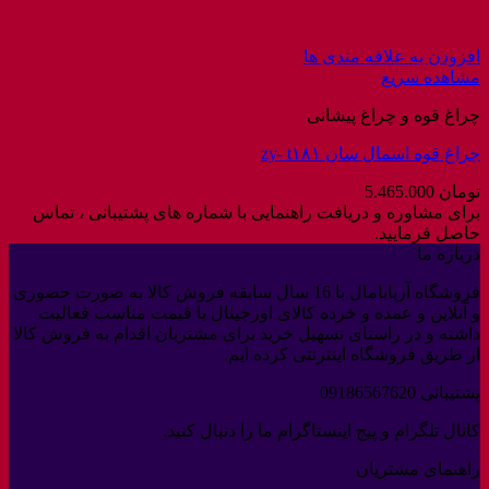
افزودن به علاقه مندی ها
مشاهده سریع
چراغ قوه و چراغ پیشانی
چراغ قوه اسمال سان zy- t۱۸۱
تومان
5.465.000
برای مشاوره و دریافت راهنمایی با شماره های پشتیبانی ، تماس
حاصل فرمایید.
درباره ما
فروشگاه آربابامال با 16 سال سابقه فروش کالا به صورت حضوری
و آنلاین و عمده و خرده کالای اورجینال با قیمت مناسب فعالیت
داشته و در راستای تسهیل خرید برای مشتریان اقدام به فروش کالا
از طریق فروشگاه اینترنتی کرده ایم.
پشتیبانی 09186567620
کانال تلگرام و پیج اینستاگرام ما را دنبال کنید.
راهنمای مشتریان