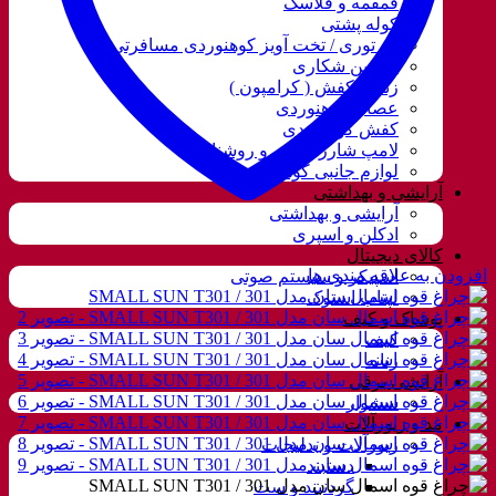
قمقمه و فلاسک
کوله پشتی
ننو توری / تخت آویز کوهنوردی مسافرتی
دوربین شکاری
زنجیر کفش ( کرامپون )
عصای کوهنوردی
کفش کوهنوردی
لامپ شارژی، نور و روشنایی
لوازم جانبی کوهنوردی
آرایشی و بهداشتی
آرایشی و بهداشتی
ادکلن و اسپری
کالای دیجیتال
افزودن به علاقه مندی ها
اسپیکر و سیستم صوتی
لپتاب استوک
پوشاک و کیف
کیف
زنانه
آرایشی برقی
سشوار
مد و زیورآلات
زیورآلات و بدلیجات
دستبند
گردنبند و ست