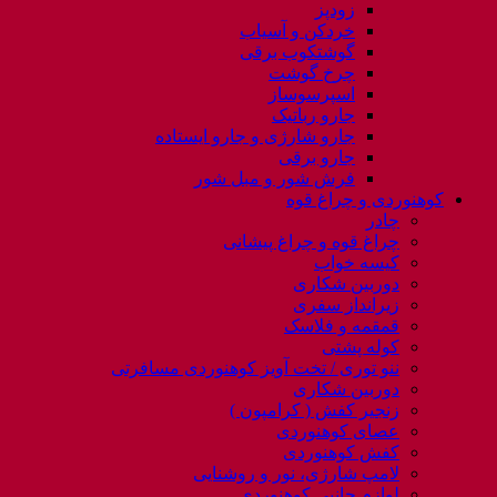
زودپز
خردکن و آسیاب
گوشتکوب برقی
چرخ گوشت
اسپرسوساز
جارو رباتیک
جارو شارژی و جارو ایستاده
جارو برقی
فرش شور و مبل شور
کوهنوردی و چراغ قوه
چادر
چراغ قوه و چراغ پیشانی
کیسه خواب
دوربین شکاری
زیرانداز سفری
قمقمه و فلاسک
کوله پشتی
ننو توری / تخت آویز کوهنوردی مسافرتی
دوربین شکاری
زنجیر کفش ( کرامپون )
عصای کوهنوردی
کفش کوهنوردی
لامپ شارژی، نور و روشنایی
لوازم جانبی کوهنوردی