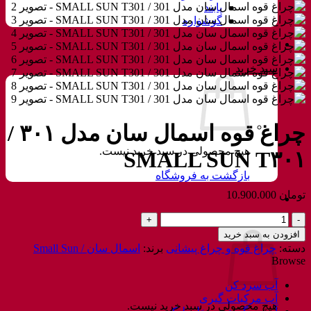
پابند
گوشواره
سبد خرید
چراغ قوه اسمال سان مدل ۳۰۱ /
هیچ محصولی در سبد خرید نیست.
SMALL SUN T۳۰۱
بازگشت به فروشگاه
تومان
10.900.000
چراغ
سبد خرید
قوه
افزودن به سبد خرید
اسمال
دسته:
چراغ قوه و چراغ پیشانی
برند:
اسمال سان / Small Sun
سان
Browse
مدل
301
آب سرد کن
/
آب مرکبات گیری
هیچ محصولی در سبد خرید نیست.
SMALL