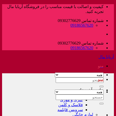
پرش
کیفیت و اصالت با قیمت مناسب را در فروشگاه آربابا مال
به
تجربه کنید.
محتوا
شماره تماس 09302776629
09186567620
شماره تماس 09302776629
09186567620
آربابا مال
منو
منو
جستجو
برای:
خانه و آشپزخانه
لوازم خانگی غیر برقی
جستجو
کتری و قوری
برای:
فلاسک و کلمن
سرویس قابلمه
لوازم خانگی