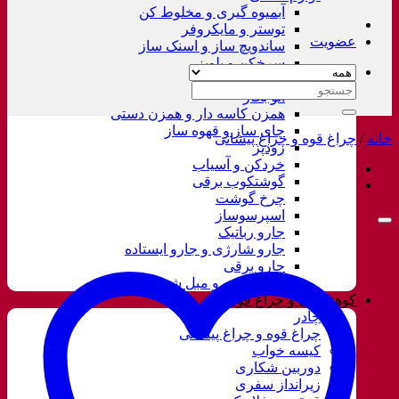
آبمیوه گیری و مخلوط کن
توستر و مایکروفر
عضویت
ساندویچ ساز و اسنک ساز
سرخکن و پلوپز
غذاساز
جستجو
اتو بخار
برای:
همزن کاسه دار و همزن دستی
چای ساز و قهوه ساز
خانه
/
چراغ قوه و چراغ پیشانی
زودپز
خردکن و آسیاب
گوشتکوب برقی
چرخ گوشت
اسپرسوساز
جارو رباتیک
جارو شارژی و جارو ایستاده
جارو برقی
فرش شور و مبل شور
کوهنوردی و چراغ قوه
چادر
چراغ قوه و چراغ پیشانی
کیسه خواب
دوربین شکاری
زیرانداز سفری