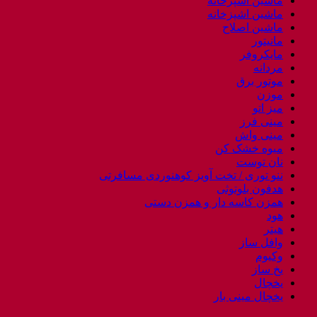
ماشین آشپزخانه
ماشین اشپزخانه
ماشین اصلاح
مانیتور
مایکروفر
مردانه
موتور برق
موزن
میز اتو
مینی فرز
مینی واش
میوه خشک کن
نان توست
ننو توری / تخت آویز کوهنوردی مسافرتی
هدفون بلوتوثی
همزن کاسه دار و همزن دستی
هود
هیتر
وافل ساز
وکیوم
یخ ساز
یخچال
یخچال مینی بار