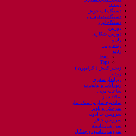
دستبند
دستگاه اب جوش
دستگاه تصفیه اب
دستگاه لیزر
دوربین
دوربین شکاری
رادیو
رنده برقی
زنانه
Jeans
Tops
زنجیر کفش ( کرامپون )
زودپز
زیرانداز سفری
زیورآلات و بدلیجات
ساعت مچی
سالاد ساز
ساندویچ ساز و اسنک ساز
سرخکن و پلوپز
سرویس جا ادویه
سرویس چاقو
سرویس قابلمه
سرویس قاشق و چنگال