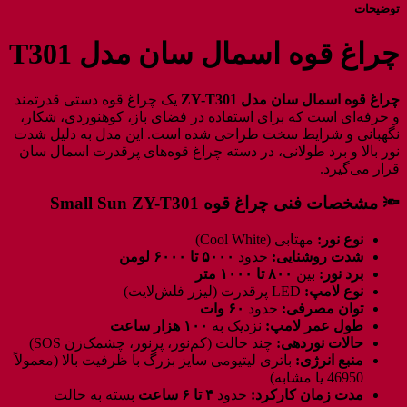
توضیحات
چراغ قوه اسمال سان مدل T301
چراغ قوه اسمال سان مدل ZY-T301
یک چراغ قوه دستی قدرتمند
و حرفه‌ای است که برای استفاده در فضای باز، کوهنوردی، شکار،
نگهبانی و شرایط سخت طراحی شده است. این مدل به دلیل شدت
نور بالا و برد طولانی، در دسته چراغ قوه‌های پرقدرت اسمال سان
قرار می‌گیرد.
🔦 مشخصات فنی چراغ قوه Small Sun ZY-T301
نوع نور:
مهتابی (Cool White)
شدت روشنایی:
حدود
۵۰۰۰ تا ۶۰۰۰ لومن
برد نور:
بین
۸۰۰ تا ۱۰۰۰ متر
نوع لامپ:
LED پرقدرت (لیزر فلش‌لایت)
توان مصرفی:
حدود
۶۰ وات
طول عمر لامپ:
نزدیک به
۱۰۰ هزار ساعت
حالات نوردهی:
چند حالت (کم‌نور، پرنور، چشمک‌زن SOS)
منبع انرژی:
باتری لیتیومی سایز بزرگ با ظرفیت بالا (معمولاً
46950 یا مشابه)
مدت زمان کارکرد:
حدود
۴ تا ۶ ساعت
بسته به حالت