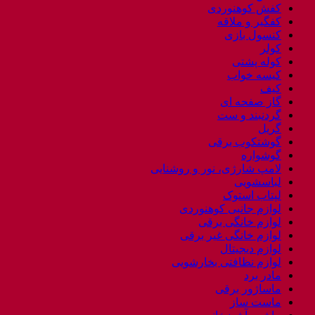
کفش کوهنوردی
کفگیر و ملاقه
کنسول بازی
کولر
کوله پشتی
کیسه خواب
کیف
گاز صفحه ای
گردنبند و ست
گریل
گوشتکوب برقی
گوشواره
لامپ شارژی، نور و روشنایی
لباسشویی
لپتاب استوک
لوازم جانبی کوهنوردی
لوازم خانگی برقی
لوازم خانگی غیر برقی
لوازم دیجیتال
لوازم نظافتی بخارشویی
مادر برد
ماساژور برقی
ماست ساز