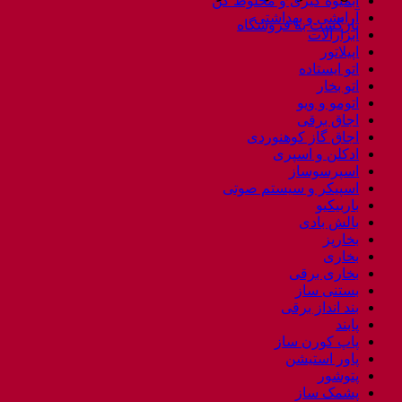
آبمیوه گیری و مخلوط کن
SUN
آرایشی و بهداشتی
بازگشت به فروشگاه
T301
ابزارآلات
عدد
اپیلاتور
اتو ایستاده
اتو بخار
اتومو و ویو
اجاق برقی
اجاق گاز کوهنوردی
ادکلن و اسپری
اسپرسوساز
اسپیکر و سیستم صوتی
باربیکیو
بالش بادی
بخارپز
بخاری
بخاری برقی
بستنی ساز
بند انداز برقی
پابند
پاپ کورن ساز
پاور استیشن
پتوشور
پشمک ساز