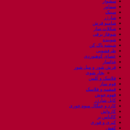
سشوار
سماور
سینک
شارژر
شامپو فرش
شکلات ساز
شوفاژ برقی
شوینده
شیشه پاک کن
ظرفشویی
عصای کوهنوردی
غذاساز
فرش شور و مبل شور
بخار شوی
فلاسک و کلمن
فوم ساز
قمقمه و فلاسک
قهوه جوش
کابل شارژر
کارد و چنگال میوه خوری
کارواش
کالباس بر
کتری و قوری
کفش