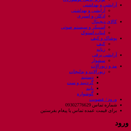
آرایشی و بهداشتی
آرایشی و بهداشتی
ادکلن و اسپری
کالای دیجیتال
اسپیکر و سیستم صوتی
لپتاب استوک
پوشاک و کیف
کیف
زنانه
آرایشی برقی
سشوار
مد و زیورآلات
زیورآلات و بدلیجات
دستبند
گردنبند و ست
پابند
گوشواره
ورود / عضویت
شماره تماس 09302776629
برای قیمت عمده تماس یا پیغام بفرستین
ورود