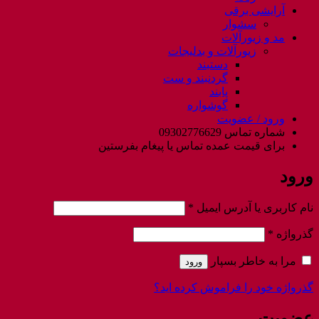
آرایشی برقی
سشوار
مد و زیورآلات
زیورآلات و بدلیجات
دستبند
گردنبند و ست
پابند
گوشواره
ورود / عضویت
شماره تماس 09302776629
برای قیمت عمده تماس یا پیغام بفرستین
ورود
الزامی
نام کاربری یا آدرس ایمیل
*
الزامی
گذرواژه
*
مرا به خاطر بسپار
ورود
گذرواژه خود را فراموش کرده اید؟
عضویت