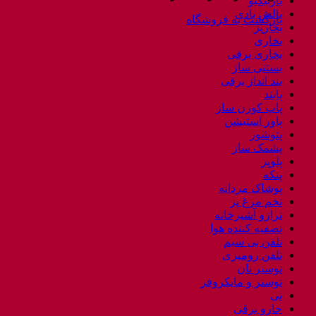
باربیکیو
بالش بادی
بازگشت به فروشگاه
بخارپز
بخاری
بخاری برقی
بستنی ساز
بند انداز برقی
پابند
پاپ کورن ساز
پاور استیشن
پتوشور
پشمک ساز
پلوپز
پنکه
پوشاک مردانه
تخم مرغ پز
ترازو آشپزخانه
تصفیه کننده هوا
تلفن بی سیم
تلفن رومیزی
توستر نان
توستر و مایکروفر
تی
جارو برقی