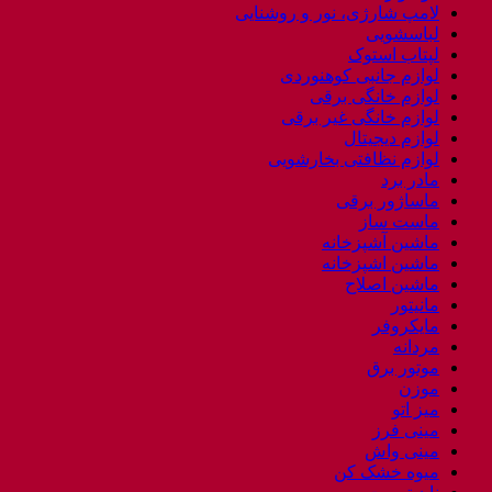
لامپ شارژی، نور و روشنایی
لباسشویی
لپتاب استوک
لوازم جانبی کوهنوردی
لوازم خانگی برقی
لوازم خانگی غیر برقی
لوازم دیجیتال
لوازم نظافتی بخارشویی
مادر برد
ماساژور برقی
ماست ساز
ماشین آشپزخانه
ماشین اشپزخانه
ماشین اصلاح
مانیتور
مایکروفر
مردانه
موتور برق
موزن
میز اتو
مینی فرز
مینی واش
میوه خشک کن