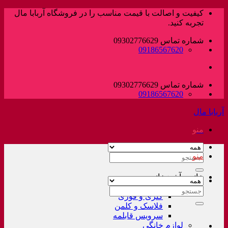
پرش
کیفیت و اصالت با قیمت مناسب را در فروشگاه آربابا مال
به
تجربه کنید.
محتوا
شماره تماس 09302776629
09186567620
شماره تماس 09302776629
09186567620
آربابا مال
منو
منو
جستجو
برای:
خانه و آشپزخانه
لوازم خانگی غیر برقی
جستجو
کتری و قوری
برای:
فلاسک و کلمن
سرویس قابلمه
لوازم خانگی