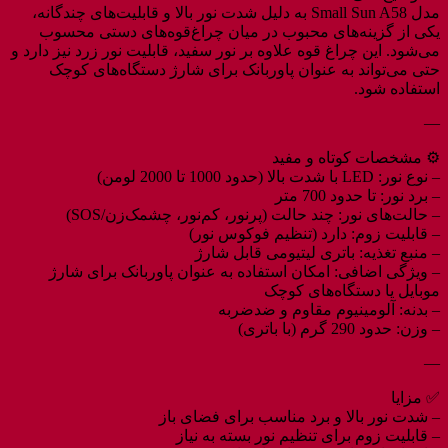
مدل Small Sun A58 به دلیل شدت نور بالا و قابلیت‌های چندگانه،
یکی از گزینه‌های محبوب در میان چراغ‌قوه‌های دستی محسوب
می‌شود. این چراغ قوه علاوه بر نور سفید، قابلیت نور زرد نیز دارد و
حتی می‌تواند به عنوان پاوربانک برای شارژ دستگاه‌های کوچک
استفاده شود.
—
⚙️ مشخصات کوتاه و مفید
– نوع نور: LED با شدت بالا (حدود 1000 تا 2000 لومن)
– برد نور: تا حدود 700 متر
– حالت‌های نور: چند حالت (پرنور، کم‌نور، چشمک‌زن/SOS)
– قابلیت زوم: دارد (تنظیم فوکوس نور)
– منبع تغذیه: باتری لیتیومی قابل شارژ
– ویژگی اضافی: امکان استفاده به عنوان پاوربانک برای شارژ
موبایل یا دستگاه‌های کوچک
– بدنه: آلومینیوم مقاوم و ضدضربه
– وزن: حدود 290 گرم (با باتری)
—
✅ مزایا
– شدت نور بالا و برد مناسب برای فضای باز
– قابلیت زوم برای تنظیم نور بسته به نیاز