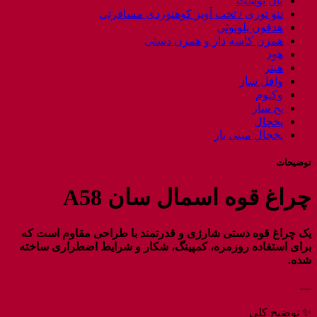
نان توست
ننو توری / تخت آویز کوهنوردی مسافرتی
هدفون بلوتوثی
همزن کاسه دار و همزن دستی
هود
هیتر
وافل ساز
وکیوم
یخ ساز
یخچال
یخچال مینی بار
توضیحات
چراغ قوه اسمال سان A58
یک چراغ قوه دستی شارژی و قدرتمند با طراحی مقاوم است که
برای استفاده روزمره، کمپینگ، شکار و شرایط اضطراری ساخته
شده.
—
✨ توضیح کلی