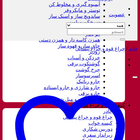
آبمیوه گیری و مخلوط کن
توستر و مایکروفر
عضویت
ساندویچ ساز و اسنک ساز
سرخکن و پلوپز
غذاساز
جستجو
اتو بخار
برای:
همزن کاسه دار و همزن دستی
چای ساز و قهوه ساز
خانه
/
چراغ قوه و چراغ پیشانی
زودپز
خردکن و آسیاب
گوشتکوب برقی
چرخ گوشت
اسپرسوساز
جارو رباتیک
جارو شارژی و جارو ایستاده
جارو برقی
فرش شور و مبل شور
کوهنوردی و چراغ قوه
چادر
چراغ قوه و چراغ پیشانی
کیسه خواب
دوربین شکاری
زیرانداز سفری