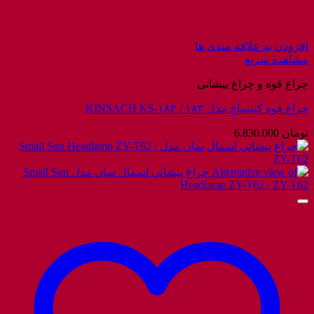
افزودن به علاقه مندی ها
مشاهده سریع
چراغ قوه و چراغ پیشانی
چراغ قوه کینساچ مدل ۱۸۳ / KINSACH KS-۱۸۳
تومان
6.830.000