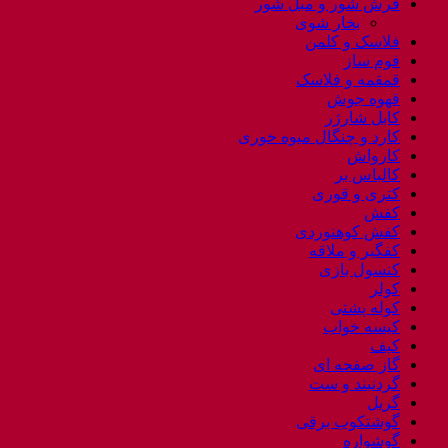
فرش شور و مبل شور
بخار شوی
فلاسک و کلمن
فوم ساز
قمقمه و فلاسک
قهوه جوش
کابل شارژر
کارد و چنگال میوه خوری
کارواش
کالباس بر
کتری و قوری
کفش
کفش کوهنوردی
کفگیر و ملاقه
کنسول بازی
کولر
کوله پشتی
کیسه خواب
کیف
گاز صفحه ای
گردنبند و ست
گریل
گوشتکوب برقی
گوشواره