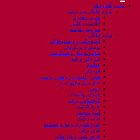
خانه و آشپزخانه
لوازم خانگی غیر برقی
کتری و قوری
فلاسک و کلمن
سرویس قابلمه
لوازم خانگی
آبمیوه گیری و مخلوط کن
توستر و مایکروفر
ساندویچ ساز و اسنک ساز
سرخکن و پلوپز
غذاساز
اتو بخار
همزن کاسه دار و همزن دستی
چای ساز و قهوه ساز
زودپز
خردکن و آسیاب
گوشتکوب برقی
چرخ گوشت
اسپرسوساز
جارو رباتیک
جارو شارژی و جارو ایستاده
جارو برقی
فرش شور و مبل شور