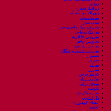
زودپز
زیرانداز سفری
زیورآلات و بدلیجات
ساعت مچی
سالاد ساز
ساندویچ ساز و اسنک ساز
سرخکن و پلوپز
سرویس جا ادویه
سرویس چاقو
سرویس قابلمه
سرویس قاشق و چنگال
سشوار
سماور
سینک
شارژر
شامپو فرش
شکلات ساز
شوفاژ برقی
شوینده
شیشه پاک کن
ظرفشویی
عصای کوهنوردی
غذاساز