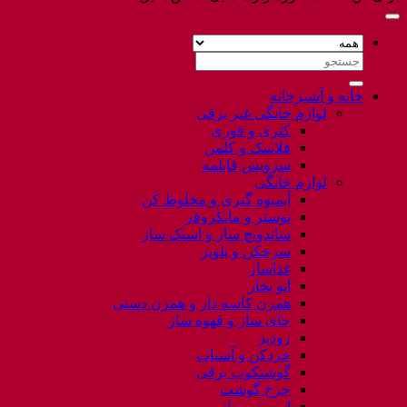
جستجو
برای:
خانه و آشپزخانه
لوازم خانگی غیر برقی
کتری و قوری
فلاسک و کلمن
سرویس قابلمه
لوازم خانگی
آبمیوه گیری و مخلوط کن
توستر و مایکروفر
ساندویچ ساز و اسنک ساز
سرخکن و پلوپز
غذاساز
اتو بخار
همزن کاسه دار و همزن دستی
چای ساز و قهوه ساز
زودپز
خردکن و آسیاب
گوشتکوب برقی
چرخ گوشت
اسپرسوساز