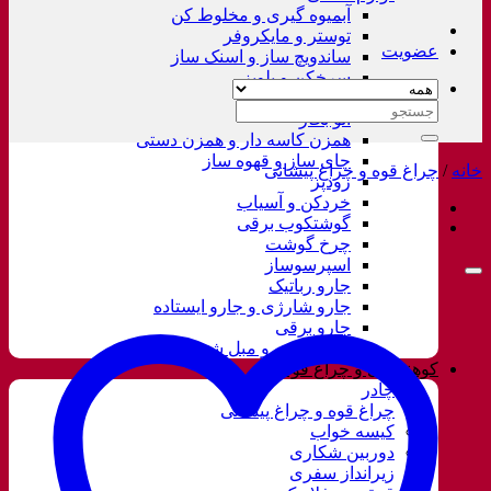
آبمیوه گیری و مخلوط کن
توستر و مایکروفر
عضویت
ساندویچ ساز و اسنک ساز
سرخکن و پلوپز
غذاساز
جستجو
اتو بخار
برای:
همزن کاسه دار و همزن دستی
چای ساز و قهوه ساز
خانه
/
چراغ قوه و چراغ پیشانی
زودپز
خردکن و آسیاب
گوشتکوب برقی
چرخ گوشت
اسپرسوساز
جارو رباتیک
جارو شارژی و جارو ایستاده
جارو برقی
فرش شور و مبل شور
کوهنوردی و چراغ قوه
چادر
چراغ قوه و چراغ پیشانی
کیسه خواب
دوربین شکاری
زیرانداز سفری