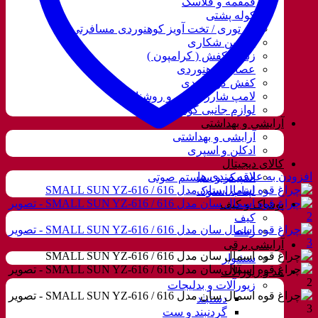
قمقمه و فلاسک
کوله پشتی
ننو توری / تخت آویز کوهنوردی مسافرتی
دوربین شکاری
زنجیر کفش ( کرامپون )
عصای کوهنوردی
کفش کوهنوردی
لامپ شارژی، نور و روشنایی
لوازم جانبی کوهنوردی
آرایشی و بهداشتی
آرایشی و بهداشتی
ادکلن و اسپری
کالای دیجیتال
افزودن به علاقه مندی ها
اسپیکر و سیستم صوتی
لپتاب استوک
پوشاک و کیف
کیف
زنانه
آرایشی برقی
سشوار
مد و زیورآلات
زیورآلات و بدلیجات
دستبند
گردنبند و ست