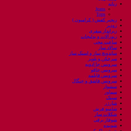
زنانه
Jeans
Tops
زنجیر کفش ( کرامپون )
زودپز
زیرانداز سفری
زیورآلات و بدلیجات
ساعت مچی
سالاد ساز
ساندویچ ساز و اسنک ساز
سرخکن و پلوپز
سرویس جا ادویه
سرویس چاقو
سرویس قابلمه
سرویس قاشق و چنگال
سشوار
سماور
سینک
شارژر
شامپو فرش
شکلات ساز
شوفاژ برقی
شوینده
شیشه پاک کن