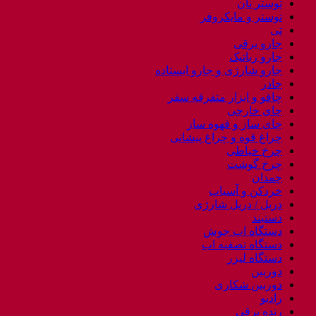
توستر نان
توستر و مایکروفر
تی
جارو برقی
جارو رباتیک
جارو شارژی و جارو ایستاده
چادر
چاقو و ابزار متفرقه سفر
چای خارجی
چای ساز و قهوه ساز
چراغ قوه و چراغ پیشانی
چرخ خیاطی
چرخ گوشت
چمدان
خردکن و آسیاب
دریل / دریل شارژی
دستبند
دستگاه اب جوش
دستگاه تصفیه اب
دستگاه لیزر
دوربین
دوربین شکاری
رادیو
رنده برقی