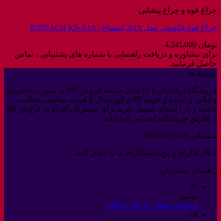
چراغ قوه و چراغ پیشانی
چراغ قوه فانوسی مدل A۱۹ کینساچ / KINSACH KS-A۱۹
تومان
4.245.000
برای مشاوره و دریافت راهنمایی با شماره های پشتیبانی ، تماس
حاصل فرمایید.
درباره ما
فروشگاه آربابامال با 16 سال سابقه فروش کالا به صورت حضوری
و آنلاین و عمده و خرده کالای اورجینال با قیمت مناسب فعالیت
داشته و در راستای تسهیل خرید برای مشتریان اقدام به فروش کالا
از طریق فروشگاه اینترنتی کرده ایم.
پشتیبانی 09186567620
کانال تلگرام و پیج اینستاگرام ما را دنبال کنید.
راهنمای مشتریان
25
نوامبر
برای
ارتباط و تماس با ما
2 دیدگاه
24
ارتباط