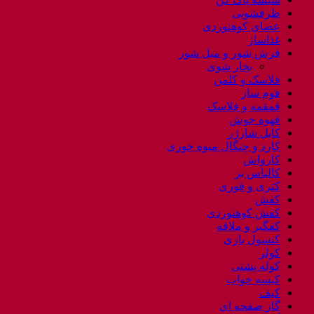
ظرفشویی
عصای کوهنوردی
غذاساز
فرش شور و مبل شور
بخار شوی
فلاسک و کلمن
فوم ساز
قمقمه و فلاسک
قهوه جوش
کابل شارژر
کارد و چنگال میوه خوری
کارواش
کالباس بر
کتری و قوری
کفش
کفش کوهنوردی
کفگیر و ملاقه
کنسول بازی
کولر
کوله پشتی
کیسه خواب
کیف
گاز صفحه ای