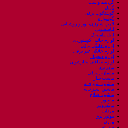
گردنبند و ست
گریل
گوشتکوب برقی
گوشواره
لامپ شارژی، نور و روشنایی
لباسشویی
لپتاب استوک
لوازم جانبی کوهنوردی
لوازم خانگی برقی
لوازم خانگی غیر برقی
لوازم دیجیتال
لوازم نظافتی بخارشویی
مادر برد
ماساژور برقی
ماست ساز
ماشین آشپزخانه
ماشین اشپزخانه
ماشین اصلاح
مانیتور
مایکروفر
مردانه
موتور برق
موزن
میز اتو