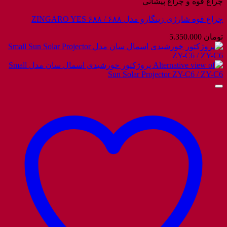
چراغ قوه و چراغ پیشانی
چراغ قوه شارژی زینگارو مدل ۶۸۸ / ZINGARO YES ۶۸۸
تومان
5.350.000