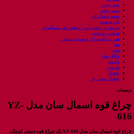
مینی فرز
مینی واش
میوه خشک کن
نان توست
ننو توری / تخت آویز کوهنوردی مسافرتی
هدفون بلوتوثی
همزن کاسه دار و همزن دستی
هود
هیتر
وافل ساز
وکیوم
یخ ساز
یخچال
یخچال مینی بار
توضیحات
چراغ قوه اسمال سان مدل YZ-
616
چراغ قوه اسمال سان مدل YZ-616 یک چراغ قوه دستی کوچک،