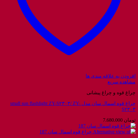
افزودن به علاقه مندی ها
مشاهده سریع
چراغ قوه و چراغ پیشانی
چراغ قوه اسمال سان مدل small sun flashlight ZY-S۲۳۰۳/ ZY-
S۲۳۰۳
تومان
7.680.000