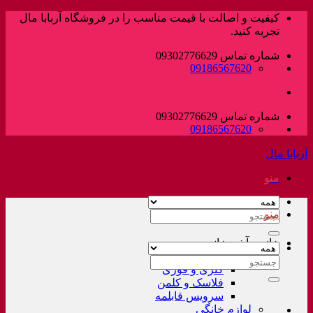
پرش
کیفیت و اصالت با قیمت مناسب را در فروشگاه آربابا مال
به
تجربه کنید.
محتوا
شماره تماس 09302776629
09186567620
شماره تماس 09302776629
09186567620
آربابا مال
منو
منو
جستجو
برای:
خانه و آشپزخانه
لوازم خانگی غیر برقی
جستجو
کتری و قوری
برای:
فلاسک و کلمن
سرویس قابلمه
لوازم خانگی