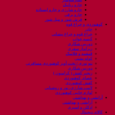
جارو رباتیک
جارو شارژی و جارو ایستاده
جارو برقی
فرش شور و مبل شور
کوهنوردی و چراغ قوه
چادر
چراغ قوه و چراغ پیشانی
کیسه خواب
دوربین شکاری
زیرانداز سفری
قمقمه و فلاسک
کوله پشتی
ننو توری / تخت آویز کوهنوردی مسافرتی
دوربین شکاری
زنجیر کفش ( کرامپون )
عصای کوهنوردی
کفش کوهنوردی
لامپ شارژی، نور و روشنایی
لوازم جانبی کوهنوردی
آرایشی و بهداشتی
آرایشی و بهداشتی
ادکلن و اسپری
کالای دیجیتال