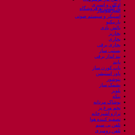
ادکلن و اسپری
بازگشت به فروشگاه
اسپرسوساز
اسپیکر و سیستم صوتی
باربیکیو
بالش بادی
بخارپز
بخاری
بخاری برقی
بستنی ساز
بند انداز برقی
پابند
پاپ کورن ساز
پاور استیشن
پتوشور
پشمک ساز
پلوپز
پنکه
پوشاک مردانه
تخم مرغ پز
ترازو آشپزخانه
تصفیه کننده هوا
تلفن بی سیم
تلفن رومیزی