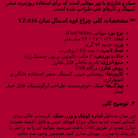
سبک و شارژی با نور مهتابی است که برای استفاده روزمره، سفر،
کمپینگ و کارهای فنی طراحی شده است.
🔦 مشخصات کلی چراغ قوه اسمال سان YZ-616
نوع نور:
مهتابی (Cool White)
ابعاد:
۱۲۲ × ۲۷ × ۲۷ میلی‌متر
وزن:
حدود ۹۴ گرم
تعداد لامپ:
۱ عدد LED پرقدرت
حالات نوردهی:
۳ حالت (کم‌نور، پرنور، چشمک‌زن)
منبع انرژی:
باتری داخلی قابل شارژ
روش شارژ:
درگاه USB
کاربردها:
روشنایی جیبی، کمپینگ، سفر، استفاده خانگی و
اضطراری
ویژگی‌ها:
سبک، خوش‌دست، طراحی ارگونومیک، قابل حمل
آسان
📌 توضیح کلی
این مدل به دلیل
اندازه کوچک و وزن سبک
، گزینه‌ای عالی برای
کسانی است که به دنبال چراغ قوه‌ای جیبی و قابل اعتماد هستند.
شارژ شدن از طریق USB باعث می‌شود بتوانید آن را به راحتی با
پاوربانک یا شارژر موبایل شارژ کنید. همچنین وجود سه حالت