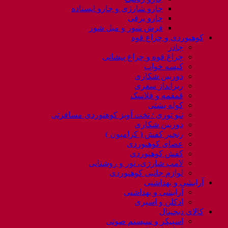
جارو شارژی و جارو ایستاده
جارو برقی
فرش شور و مبل شور
کوهنوردی و چراغ قوه
چادر
چراغ قوه و چراغ پیشانی
کیسه خواب
دوربین شکاری
زیرانداز سفری
قمقمه و فلاسک
کوله پشتی
ننو توری / تخت آویز کوهنوردی مسافرتی
دوربین شکاری
زنجیر کفش ( کرامپون )
عصای کوهنوردی
کفش کوهنوردی
لامپ شارژی، نور و روشنایی
لوازم جانبی کوهنوردی
آرایشی و بهداشتی
آرایشی و بهداشتی
ادکلن و اسپری
کالای دیجیتال
اسپیکر و سیستم صوتی