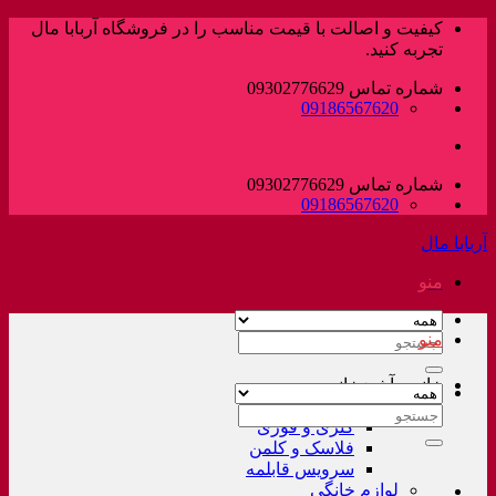
پرش
کیفیت و اصالت با قیمت مناسب را در فروشگاه آربابا مال
به
تجربه کنید.
محتوا
شماره تماس 09302776629
09186567620
شماره تماس 09302776629
09186567620
آربابا مال
منو
منو
جستجو
برای:
خانه و آشپزخانه
لوازم خانگی غیر برقی
جستجو
کتری و قوری
برای:
فلاسک و کلمن
سرویس قابلمه
لوازم خانگی