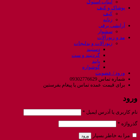
لپتاب استوک
پوشاک و کیف
کیف
زنانه
آرایشی برقی
سشوار
مد و زیورآلات
زیورآلات و بدلیجات
دستبند
گردنبند و ست
پابند
گوشواره
ورود / عضویت
شماره تماس 09302776629
برای قیمت عمده تماس یا پیغام بفرستین
ورود
الزامی
نام کاربری یا آدرس ایمیل
*
الزامی
گذرواژه
*
مرا به خاطر بسپار
ورود