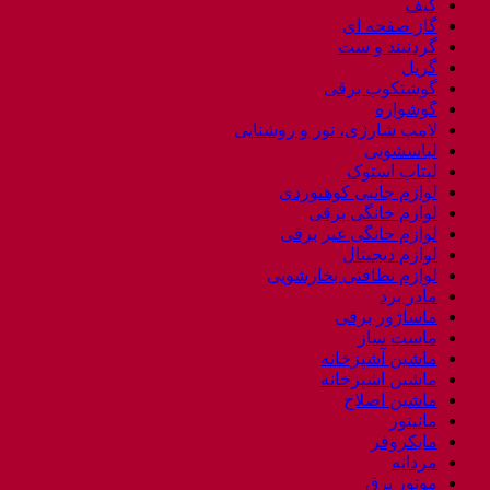
کیف
گاز صفحه ای
گردنبند و ست
گریل
گوشتکوب برقی
گوشواره
لامپ شارژی، نور و روشنایی
لباسشویی
لپتاب استوک
لوازم جانبی کوهنوردی
لوازم خانگی برقی
لوازم خانگی غیر برقی
لوازم دیجیتال
لوازم نظافتی بخارشویی
مادر برد
ماساژور برقی
ماست ساز
ماشین آشپزخانه
ماشین اشپزخانه
ماشین اصلاح
مانیتور
مایکروفر
مردانه
موتور برق