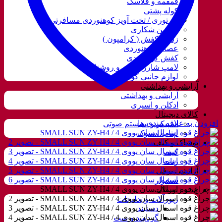
قمقمه و فلاسک
کوله پشتی
ننو توری / تخت آویز کوهنوردی مسافرتی
دوربین شکاری
زنجیر کفش ( کرامپون )
عصای کوهنوردی
کفش کوهنوردی
لامپ شارژی، نور و روشنایی
لوازم جانبی کوهنوردی
آرایشی و بهداشتی
آرایشی و بهداشتی
ادکلن و اسپری
کالای دیجیتال
افزودن به علاقه مندی ها
اسپیکر و سیستم صوتی
لپتاب استوک
پوشاک و کیف
کیف
زنانه
آرایشی برقی
سشوار
مد و زیورآلات
زیورآلات و بدلیجات
دستبند
گردنبند و ست