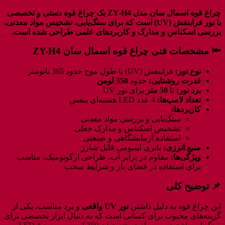
چراغ قوه اسمال سان مدل ZY-H4 یک چراغ قوه دستی و تخصصی
با نور فرابنفش (UV) است که برای سنگ‌یابی، تشخیص مواد معدنی،
بررسی اسکناس و مدارک و کاربردهای علمی طراحی شده است.
🔦 مشخصات فنی چراغ قوه اسمال سان ZY-H4
نوع نور:
فرابنفش (UV) با طول موج حدود 365 نانومتر
قدرت روشنایی:
حدود
350 لومن
برد نور:
تا
50 متر
برای نور UV
تعداد لامپ‌ها:
4 عدد LED هسته‌ای بنفش
کاربردها:
سنگ‌یابی و بررسی مواد معدنی
تشخیص اسکناس و مدارک جعلی
استفاده آزمایشگاهی و صنعتی
منبع انرژی:
باتری لیتیومی قابل شارژ
ویژگی‌ها:
مقاوم در برابر آب، طراحی ارگونومیک، مناسب
برای استفاده در فضای باز و شرایط سخت
📌 توضیح کلی
این چراغ قوه به دلیل داشتن
نور UV واقعی
و برد مناسب، یکی از
گزینه‌های محبوب برای کسانی است که به دنبال ابزار تخصصی برای