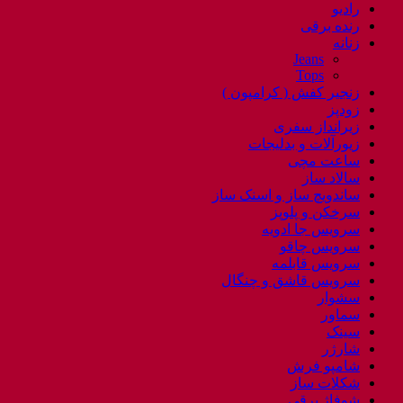
رادیو
رنده برقی
زنانه
Jeans
Tops
زنجیر کفش ( کرامپون )
زودپز
زیرانداز سفری
زیورآلات و بدلیجات
ساعت مچی
سالاد ساز
ساندویچ ساز و اسنک ساز
سرخکن و پلوپز
سرویس جا ادویه
سرویس چاقو
سرویس قابلمه
سرویس قاشق و چنگال
سشوار
سماور
سینک
شارژر
شامپو فرش
شکلات ساز
شوفاژ برقی