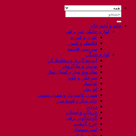
جستجو
برای:
خانه و آشپزخانه
لوازم خانگی غیر برقی
کتری و قوری
فلاسک و کلمن
سرویس قابلمه
لوازم خانگی
آبمیوه گیری و مخلوط کن
توستر و مایکروفر
ساندویچ ساز و اسنک ساز
سرخکن و پلوپز
غذاساز
اتو بخار
همزن کاسه دار و همزن دستی
چای ساز و قهوه ساز
زودپز
خردکن و آسیاب
گوشتکوب برقی
چرخ گوشت
اسپرسوساز
جارو رباتیک