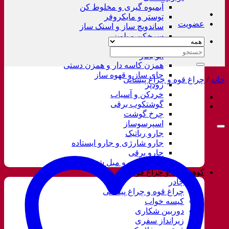
آبمیوه گیری و مخلوط کن
توستر و مایکروفر
عضویت
ساندویچ ساز و اسنک ساز
سرخکن و پلوپز
غذاساز
جستجو
اتو بخار
برای:
همزن کاسه دار و همزن دستی
چای ساز و قهوه ساز
خانه
/
چراغ قوه و چراغ پیشانی
زودپز
خردکن و آسیاب
گوشتکوب برقی
چرخ گوشت
اسپرسوساز
جارو رباتیک
جارو شارژی و جارو ایستاده
جارو برقی
فرش شور و مبل شور
کوهنوردی و چراغ قوه
چادر
چراغ قوه و چراغ پیشانی
کیسه خواب
دوربین شکاری
زیرانداز سفری