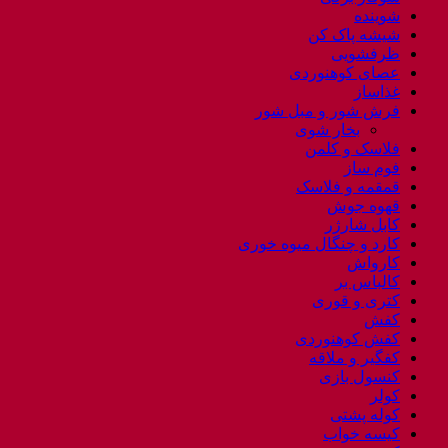
شوینده
شیشه پاک کن
ظرفشویی
عصای کوهنوردی
غذاساز
فرش شور و مبل شور
بخار شوی
فلاسک و کلمن
فوم ساز
قمقمه و فلاسک
قهوه جوش
کابل شارژر
کارد و چنگال میوه خوری
کارواش
کالباس بر
کتری و قوری
کفش
کفش کوهنوردی
کفگیر و ملاقه
کنسول بازی
کولر
کوله پشتی
کیسه خواب