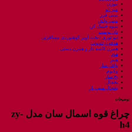
موزن
میز اتو
مینی فرز
مینی واش
میوه خشک کن
نان توست
ننو توری / تخت آویز کوهنوردی مسافرتی
هدفون بلوتوثی
همزن کاسه دار و همزن دستی
هود
هیتر
وافل ساز
وکیوم
یخ ساز
یخچال
یخچال مینی بار
توضیحات
چراغ قوه اسمال سان مدل zy-
h4