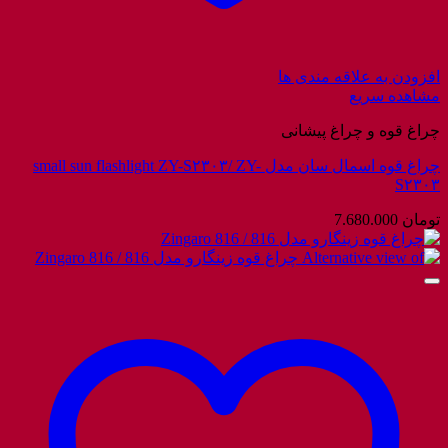
افزودن به علاقه مندی ها
مشاهده سریع
چراغ قوه و چراغ پیشانی
چراغ قوه اسمال سان مدل small sun flashlight ZY-S۲۳۰۳/ ZY-
S۲۳۰۳
تومان
7.680.000