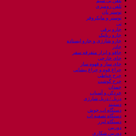
تلفن بی سیم
تلفن رومیزی
توستر نان
توستر و مایکروفر
تی
جارو برقی
جارو رباتیک
جارو شارژی و جارو ایستاده
چادر
چاقو و ابزار متفرقه سفر
چای خارجی
چای ساز و قهوه ساز
چراغ قوه و چراغ پیشانی
چرخ خیاطی
چرخ گوشت
چمدان
خردکن و آسیاب
دریل / دریل شارژی
دستبند
دستگاه اب جوش
دستگاه تصفیه اب
دستگاه لیزر
دوربین
دوربین شکاری