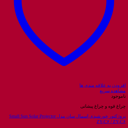
افزودن به علاقه مندی ها
مشاهده سریع
ناموجود
چراغ قوه و چراغ پیشانی
پروژکتور خورشیدی اسمال سان مدل Small Sun Solar Projector
ZY-C۶ / ZY-C۶