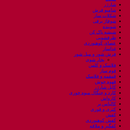
شارژر
شامپو فرش
شکلات ساز
شوفاژ برقی
شوینده
شیشه پاک کن
ظرفشویی
عصای کوهنوردی
غذاساز
فرش شور و مبل شور
بخار شوی
فلاسک و کلمن
فوم ساز
قمقمه و فلاسک
قهوه جوش
کابل شارژر
کارد و چنگال میوه خوری
کارواش
کالباس بر
کتری و قوری
کفش
کفش کوهنوردی
کفگیر و ملاقه