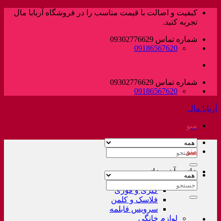
پرش
کیفیت و اصالت با قیمت مناسب را در فروشگاه آربابا مال
به
تجربه کنید.
محتوا
شماره تماس 09302776629
09186567620
شماره تماس 09302776629
09186567620
آربابا مال
منو
منو
جستجو
برای:
خانه و آشپزخانه
لوازم خانگی غیر برقی
جستجو
کتری و قوری
برای:
فلاسک و کلمن
سرویس قابلمه
لوازم خانگی