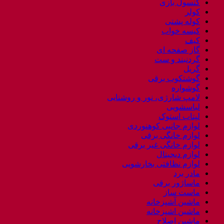
کنسول بازی
کولر
کوله پشتی
کیسه خواب
کیف
گاز صفحه ای
گردنبند و ست
گریل
گوشتکوب برقی
گوشواره
لامپ شارژی، نور و روشنایی
لباسشویی
لپتاب استوک
لوازم جانبی کوهنوردی
لوازم خانگی برقی
لوازم خانگی غیر برقی
لوازم دیجیتال
لوازم نظافتی بخارشویی
مادر برد
ماساژور برقی
ماست ساز
ماشین آشپزخانه
ماشین اشپزخانه
ماشین اصلاح