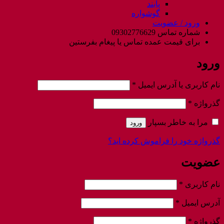
پابند
گوشواره
ورود / عضویت
شماره تماس 09302776629
برای قیمت عمده تماس یا پیغام بفرستین
ورود
الزامی
نام کاربری یا آدرس ایمیل
*
الزامی
گذرواژه
*
مرا به خاطر بسپار
ورود
گذرواژه خود را فراموش کرده اید؟
عضویت
الزامی
نام کاربری
*
الزامی
آدرس ایمیل
*
الزامی
گذرواژه
*