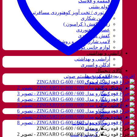
قمقمه و فلاسک
کوله پشتی
ننو توری / تخت آویز کوهنوردی مسافرتی
دوربین شکاری
زنجیر کفش ( کرامپون )
عصای کوهنوردی
کفش کوهنوردی
لامپ شارژی، نور و روشنایی
لوازم جانبی کوهنوردی
آرایشی و بهداشتی
آرایشی و بهداشتی
ادکلن و اسپری
کالای دیجیتال
افزودن به علاقه مندی ها
اسپیکر و سیستم صوتی
لپتاب استوک
پوشاک و کیف
کیف
زنانه
آرایشی برقی
سشوار
مد و زیورآلات
زیورآلات و بدلیجات
دستبند
گردنبند و ست