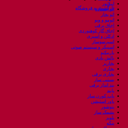
اپیلاتور
بازگشت به فروشگاه
اتو ایستاده
اتو بخار
اتومو و ویو
اجاق برقی
اجاق گاز کوهنوردی
ادکلن و اسپری
اسپرسوساز
اسپیکر و سیستم صوتی
باربیکیو
بالش بادی
بخارپز
بخاری
بخاری برقی
بستنی ساز
بند انداز برقی
پابند
پاپ کورن ساز
پاور استیشن
پتوشور
پشمک ساز
پلوپز
پنکه