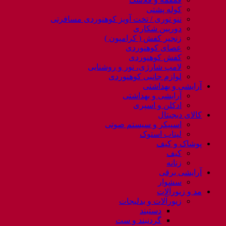
کوله پشتی
ننو توری / تخت آویز کوهنوردی مسافرتی
دوربین شکاری
زنجیر کفش ( کرامپون )
عصای کوهنوردی
کفش کوهنوردی
لامپ شارژی، نور و روشنایی
لوازم جانبی کوهنوردی
آرایشی و بهداشتی
آرایشی و بهداشتی
ادکلن و اسپری
کالای دیجیتال
اسپیکر و سیستم صوتی
لپتاب استوک
پوشاک و کیف
کیف
زنانه
آرایشی برقی
سشوار
مد و زیورآلات
زیورآلات و بدلیجات
دستبند
گردنبند و ست