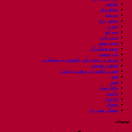
مانیتور
مایکروفر
مردانه
موتور برق
موزن
میز اتو
مینی فرز
مینی واش
میوه خشک کن
نان توست
ننو توری / تخت آویز کوهنوردی مسافرتی
هدفون بلوتوثی
همزن کاسه دار و همزن دستی
هود
هیتر
وافل ساز
وکیوم
یخ ساز
یخچال
یخچال مینی بار
توضیحات