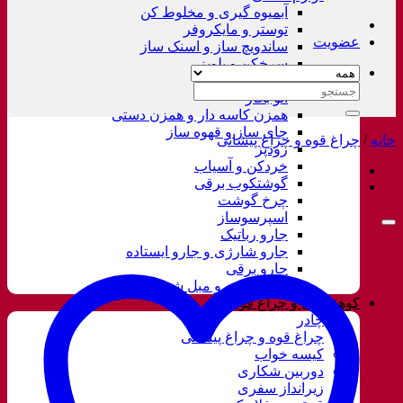
آبمیوه گیری و مخلوط کن
توستر و مایکروفر
عضویت
ساندویچ ساز و اسنک ساز
سرخکن و پلوپز
غذاساز
جستجو
اتو بخار
برای:
همزن کاسه دار و همزن دستی
چای ساز و قهوه ساز
خانه
/
چراغ قوه و چراغ پیشانی
زودپز
خردکن و آسیاب
گوشتکوب برقی
چرخ گوشت
اسپرسوساز
جارو رباتیک
جارو شارژی و جارو ایستاده
جارو برقی
فرش شور و مبل شور
کوهنوردی و چراغ قوه
چادر
چراغ قوه و چراغ پیشانی
کیسه خواب
دوربین شکاری
زیرانداز سفری