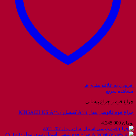
افزودن به علاقه مندی ها
مشاهده سریع
چراغ قوه و چراغ پیشانی
چراغ قوه فانوسی مدل A۱۹ کینساچ / KINSACH KS-A۱۹
تومان
4.245.000