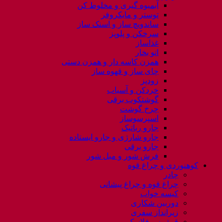
آبمیوه گیری و مخلوط کن
توستر و مایکروفر
ساندویچ ساز و اسنک ساز
سرخکن و پلوپز
غذاساز
اتو بخار
همزن کاسه دار و همزن دستی
چای ساز و قهوه ساز
زودپز
خردکن و آسیاب
گوشتکوب برقی
چرخ گوشت
اسپرسوساز
جارو رباتیک
جارو شارژی و جارو ایستاده
جارو برقی
فرش شور و مبل شور
کوهنوردی و چراغ قوه
چادر
چراغ قوه و چراغ پیشانی
کیسه خواب
دوربین شکاری
زیرانداز سفری
قمقمه و فلاسک