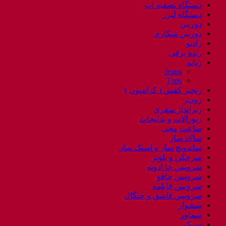
دستگاه تصفیه اب
دستگاه لیزر
دوربین
دوربین شکاری
رادیو
رنده برقی
زنانه
Jeans
Tops
زنجیر کفش ( کرامپون )
زودپز
زیرانداز سفری
زیورآلات و بدلیجات
ساعت مچی
سالاد ساز
ساندویچ ساز و اسنک ساز
سرخکن و پلوپز
سرویس جا ادویه
سرویس چاقو
سرویس قابلمه
سرویس قاشق و چنگال
سشوار
سماور
سینک