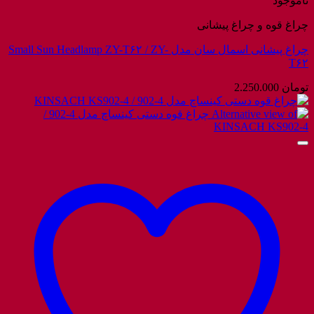
ناموجود
چراغ قوه و چراغ پیشانی
چراغ پیشانی اسمال سان مدل Small Sun Headlamp ZY-T۶۲ / ZY-
T۶۲
تومان
2.250.000