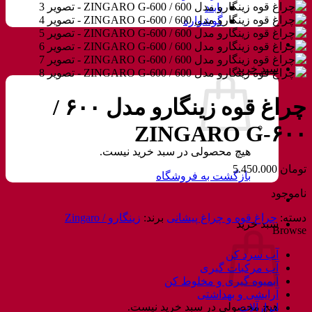
پابند
گوشواره
سبد خرید
چراغ قوه زینگارو مدل ۶۰۰ /
ZINGARO G-۶۰۰
هیچ محصولی در سبد خرید نیست.
تومان
5.450.000
بازگشت به فروشگاه
ناموجود
دسته:
چراغ قوه و چراغ پیشانی
برند:
زینگارو / Zingaro
سبد خرید
Browse
آب سرد کن
آب مرکبات گیری
آبمیوه گیری و مخلوط کن
آرایشی و بهداشتی
هیچ محصولی در سبد خرید نیست.
ابزارآلات