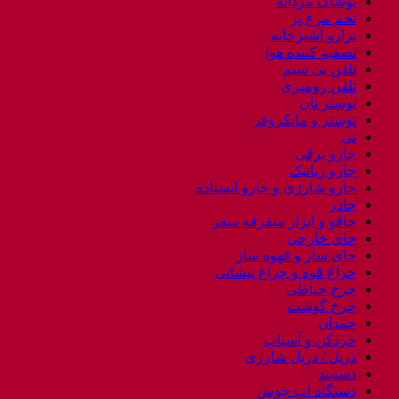
پوشاک مردانه
تخم مرغ پز
ترازو آشپزخانه
تصفیه کننده هوا
تلفن بی سیم
تلفن رومیزی
توستر نان
توستر و مایکروفر
تی
جارو برقی
جارو رباتیک
جارو شارژی و جارو ایستاده
چادر
چاقو و ابزار متفرقه سفر
چای خارجی
چای ساز و قهوه ساز
چراغ قوه و چراغ پیشانی
چرخ خیاطی
چرخ گوشت
چمدان
خردکن و آسیاب
دریل / دریل شارژی
دستبند
دستگاه اب جوش