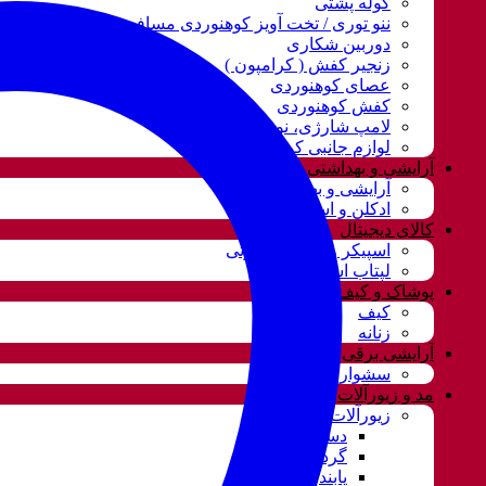
کوله پشتی
ننو توری / تخت آویز کوهنوردی مسافرتی
دوربین شکاری
زنجیر کفش ( کرامپون )
عصای کوهنوردی
کفش کوهنوردی
لامپ شارژی، نور و روشنایی
لوازم جانبی کوهنوردی
آرایشی و بهداشتی
آرایشی و بهداشتی
ادکلن و اسپری
کالای دیجیتال
اسپیکر و سیستم صوتی
لپتاب استوک
پوشاک و کیف
کیف
زنانه
آرایشی برقی
سشوار
مد و زیورآلات
زیورآلات و بدلیجات
دستبند
گردنبند و ست
پابند