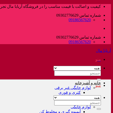
پرش
کیفیت و اصالت با قیمت مناسب را در فروشگاه آربابا مال تجربه
به
شماره تماس 09302776629
محتوا
09186567620
شماره تماس 09302776629
09186567620
آربابا مال
منو
جستجو
برای:
خانه و آشپزخانه
منو
لوازم خانگی غیر برقی
کتری و قوری
فلاسک و کلمن
سرویس قابلمه
جستجو
لوازم خانگی
برای:
آبمیوه گیری و مخلوط کن