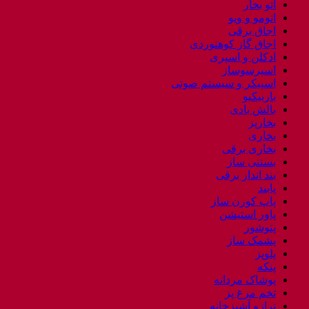
اتو بخار
اتومو و ویو
اجاق برقی
اجاق گاز کوهنوردی
ادکلن و اسپری
اسپرسوساز
اسپیکر و سیستم صوتی
باربیکیو
بالش بادی
بخارپز
بخاری
بخاری برقی
بستنی ساز
بند انداز برقی
پابند
پاپ کورن ساز
پاور استیشن
پتوشور
پشمک ساز
پلوپز
پنکه
پوشاک مردانه
تخم مرغ پز
ترازو آشپزخانه