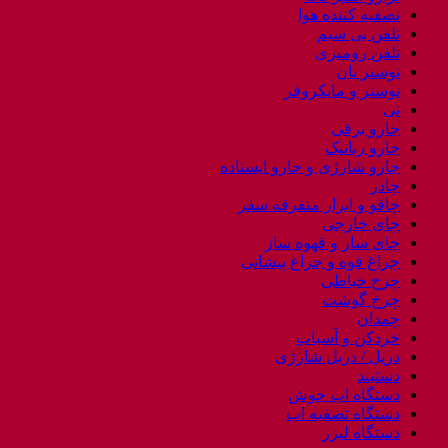
تصفیه کننده هوا
تلفن بی سیم
تلفن رومیزی
توستر نان
توستر و مایکروفر
تی
جارو برقی
جارو رباتیک
جارو شارژی و جارو ایستاده
چادر
چاقو و ابزار متفرقه سفر
چای خارجی
چای ساز و قهوه ساز
چراغ قوه و چراغ پیشانی
چرخ خیاطی
چرخ گوشت
چمدان
خردکن و آسیاب
دریل / دریل شارژی
دستبند
دستگاه اب جوش
دستگاه تصفیه اب
دستگاه لیزر