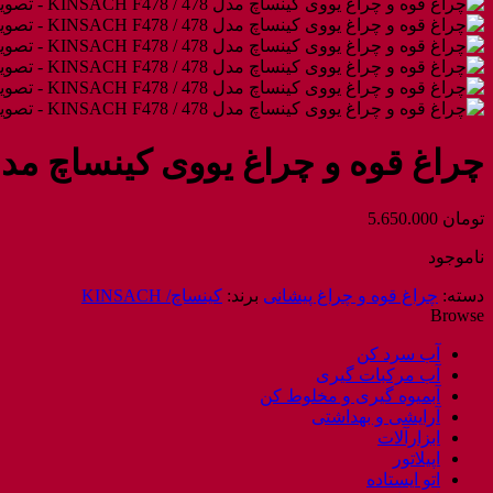
چراغ قوه و چراغ یووی کینساچ مدل ۴۷۸ / SACH F۴۷۸
تومان
5.650.000
ناموجود
دسته:
چراغ قوه و چراغ پیشانی
برند:
کینساچ/ KINSACH
Browse
آب سرد کن
آب مرکبات گیری
آبمیوه گیری و مخلوط کن
آرایشی و بهداشتی
ابزارآلات
اپیلاتور
اتو ایستاده