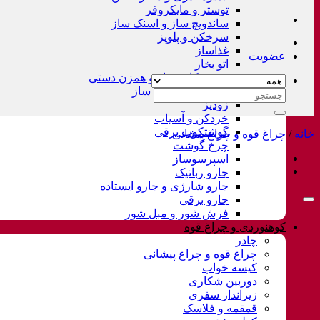
توستر و مایکروفر
ساندویچ ساز و اسنک ساز
سرخکن و پلوپز
غذاساز
عضویت
اتو بخار
همزن کاسه دار و همزن دستی
چای ساز و قهوه ساز
جستجو
زودپز
برای:
خردکن و آسیاب
گوشتکوب برقی
خانه
/
چراغ قوه و چراغ پیشانی
چرخ گوشت
اسپرسوساز
جارو رباتیک
جارو شارژی و جارو ایستاده
جارو برقی
فرش شور و مبل شور
کوهنوردی و چراغ قوه
چادر
چراغ قوه و چراغ پیشانی
کیسه خواب
دوربین شکاری
زیرانداز سفری
قمقمه و فلاسک