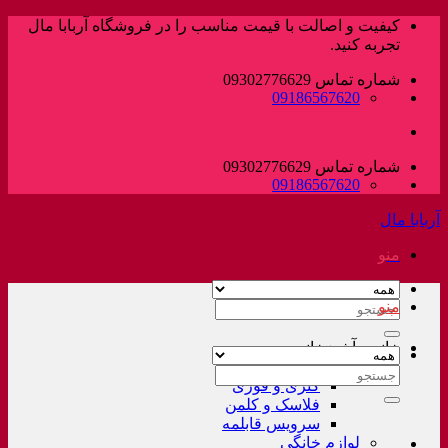
پرش
کیفیت و اصالت با قیمت مناسب را در فروشگاه آربابا مال
به
تجربه کنید.
محتوا
شماره تماس 09302776629
09186567620
شماره تماس 09302776629
09186567620
آربابا مال
منو
منو
جستجو
برای:
خانه و آشپزخانه
لوازم خانگی غیر برقی
جستجو
کتری و قوری
برای:
فلاسک و کلمن
سرویس قابلمه
لوازم خانگی