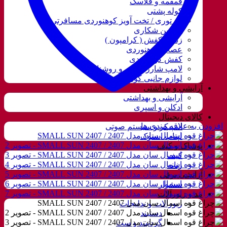
قمقمه و فلاسک
کوله پشتی
ننو توری / تخت آویز کوهنوردی مسافرتی
دوربین شکاری
زنجیر کفش ( کرامپون )
عصای کوهنوردی
کفش کوهنوردی
لامپ شارژی، نور و روشنایی
لوازم جانبی کوهنوردی
آرایشی و بهداشتی
آرایشی و بهداشتی
ادکلن و اسپری
کالای دیجیتال
افزودن به علاقه مندی ها
اسپیکر و سیستم صوتی
لپتاب استوک
پوشاک و کیف
کیف
زنانه
آرایشی برقی
سشوار
مد و زیورآلات
زیورآلات و بدلیجات
دستبند
گردنبند و ست