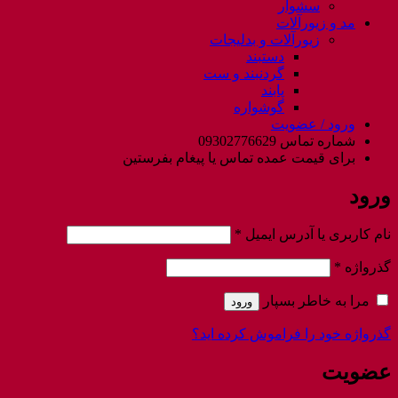
سشوار
مد و زیورآلات
زیورآلات و بدلیجات
دستبند
گردنبند و ست
پابند
گوشواره
ورود / عضویت
شماره تماس 09302776629
برای قیمت عمده تماس یا پیغام بفرستین
ورود
الزامی
نام کاربری یا آدرس ایمیل
*
الزامی
گذرواژه
*
مرا به خاطر بسپار
ورود
گذرواژه خود را فراموش کرده اید؟
عضویت