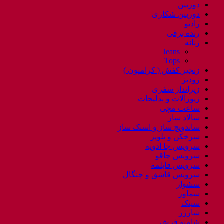
دوربین
دوربین شکاری
رادیو
رنده برقی
زنانه
Jeans
Tops
زنجیر کفش ( کرامپون )
زودپز
زیرانداز سفری
زیورآلات و بدلیجات
ساعت مچی
سالاد ساز
ساندویچ ساز و اسنک ساز
سرخکن و پلوپز
سرویس جا ادویه
سرویس چاقو
سرویس قابلمه
سرویس قاشق و چنگال
سشوار
سماور
سینک
شارژر
شامپو فرش