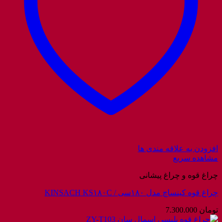
افزودن به علاقه مندی ها
مشاهده سریع
چراغ قوه و چراغ پیشانی
چراغ قوه کینساچ مدل ۱۸۰سی / KINSACH KS۱۸۰C
تومان
7.300.000