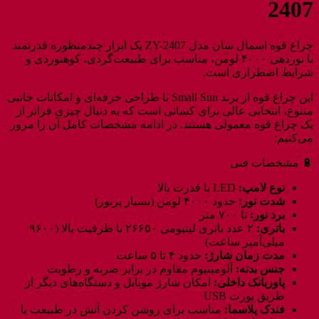
2407
چراغ قوه اسمال سان مدل ZY-2407 یک ابزار چندمنظوره قدرتمند
با نوردهی ۴۰۰۰ لومن، مناسب برای طبیعت‌گردی، کوهنوردی و
شرایط اضطراری است.
این چراغ قوه از برند Small Sun با طراحی حرفه‌ای و امکانات جانبی
متنوع، انتخابی عالی برای کسانی است که به دنبال چیزی فراتر از
یک چراغ قوه معمولی هستند. در ادامه مشخصات کامل آن را مرور
می‌کنیم:
🔋 مشخصات فنی
نوع لامپ:
LED با قدرت بالا
شدت نور:
حدود ۴۰۰۰ لومن (بسیار پرنور)
برد نور:
تا ۷۰۰ متر
باتری:
۲ عدد باتری لیتیومی ۲۶۶۵۰ با ظرفیت بالا (۹۶۰۰
میلی‌آمپر ساعت)
مدت زمان شارژ:
حدود ۴ تا ۵ ساعت
جنس بدنه:
آلومینیوم مقاوم در برابر ضربه و رطوبت
پاوربانک داخلی:
امکان شارژ موبایل و دستگاه‌های دیگر از
طریق پورت USB
فندک پلاسما:
مناسب برای روشن کردن آتش در طبیعت یا