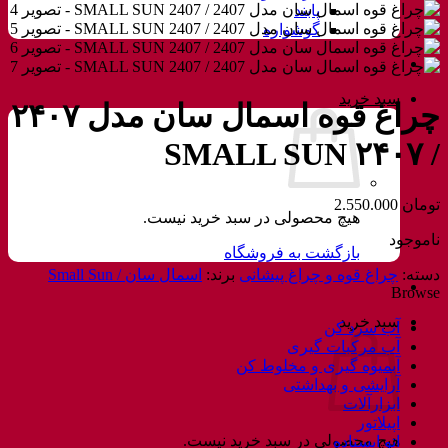
پابند
گوشواره
سبد خرید
چراغ قوه اسمال سان مدل ۲۴۰۷
/ SMALL SUN ۲۴۰۷
تومان
2.550.000
هیچ محصولی در سبد خرید نیست.
ناموجود
بازگشت به فروشگاه
دسته:
چراغ قوه و چراغ پیشانی
برند:
اسمال سان / Small Sun
Browse
سبد خرید
آب سرد کن
آب مرکبات گیری
آبمیوه گیری و مخلوط کن
آرایشی و بهداشتی
ابزارآلات
اپیلاتور
هیچ محصولی در سبد خرید نیست.
اتو ایستاده