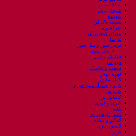
شکلات ساز
شوفاژ برقی
شوینده
شیشه پاک کن
ظرفشویی
عصای کوهنوردی
غذاساز
فرش شور و مبل شور
بخار شوی
فلاسک و کلمن
فوم ساز
قمقمه و فلاسک
قهوه جوش
کابل شارژر
کارد و چنگال میوه خوری
کارواش
کالباس بر
کتری و قوری
کفش
کفش کوهنوردی
کفگیر و ملاقه
کنسول بازی
کولر