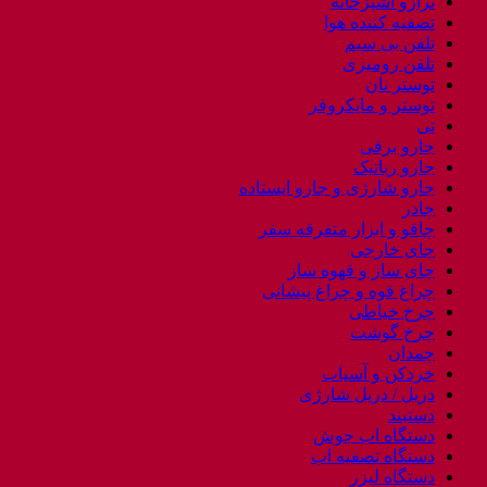
ترازو آشپزخانه
تصفیه کننده هوا
تلفن بی سیم
تلفن رومیزی
توستر نان
توستر و مایکروفر
تی
جارو برقی
جارو رباتیک
جارو شارژی و جارو ایستاده
چادر
چاقو و ابزار متفرقه سفر
چای خارجی
چای ساز و قهوه ساز
چراغ قوه و چراغ پیشانی
چرخ خیاطی
چرخ گوشت
چمدان
خردکن و آسیاب
دریل / دریل شارژی
دستبند
دستگاه اب جوش
دستگاه تصفیه اب
دستگاه لیزر