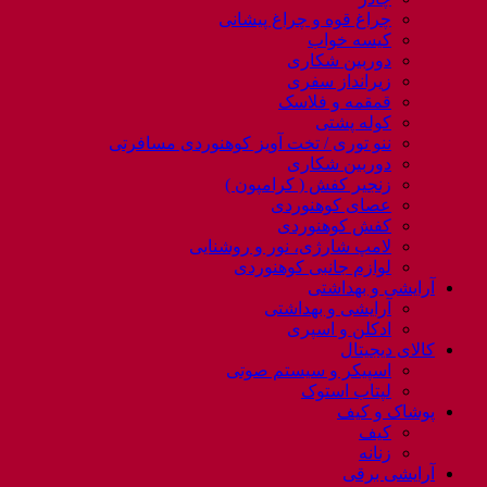
چراغ قوه و چراغ پیشانی
کیسه خواب
دوربین شکاری
زیرانداز سفری
قمقمه و فلاسک
کوله پشتی
ننو توری / تخت آویز کوهنوردی مسافرتی
دوربین شکاری
زنجیر کفش ( کرامپون )
عصای کوهنوردی
کفش کوهنوردی
لامپ شارژی، نور و روشنایی
لوازم جانبی کوهنوردی
آرایشی و بهداشتی
آرایشی و بهداشتی
ادکلن و اسپری
کالای دیجیتال
اسپیکر و سیستم صوتی
لپتاب استوک
پوشاک و کیف
کیف
زنانه
آرایشی برقی