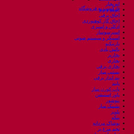
اتو بخار
بازگشت به فروشگاه
اتومو و ویو
اجاق برقی
اجاق گاز کوهنوردی
ادکلن و اسپری
اسپرسوساز
اسپیکر و سیستم صوتی
باربیکیو
بالش بادی
بخارپز
بخاری
بخاری برقی
بستنی ساز
بند انداز برقی
پابند
پاپ کورن ساز
پاور استیشن
پتوشور
پشمک ساز
پلوپز
پنکه
پوشاک مردانه
تخم مرغ پز