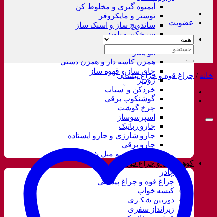
آبمیوه گیری و مخلوط کن
توستر و مایکروفر
عضویت
ساندویچ ساز و اسنک ساز
سرخکن و پلوپز
غذاساز
جستجو
اتو بخار
برای:
همزن کاسه دار و همزن دستی
چای ساز و قهوه ساز
خانه
/
چراغ قوه و چراغ پیشانی
زودپز
خردکن و آسیاب
گوشتکوب برقی
چرخ گوشت
اسپرسوساز
جارو رباتیک
جارو شارژی و جارو ایستاده
جارو برقی
فرش شور و مبل شور
کوهنوردی و چراغ قوه
چادر
چراغ قوه و چراغ پیشانی
کیسه خواب
دوربین شکاری
زیرانداز سفری