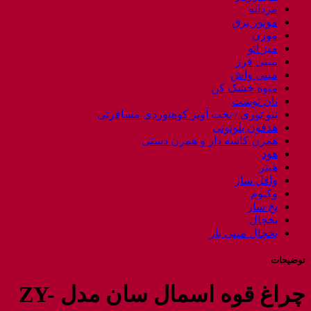
مردانه
موتور برق
موزن
میز اتو
مینی فرز
مینی واش
میوه خشک کن
نان توست
ننو توری / تخت آویز کوهنوردی مسافرتی
هدفون بلوتوثی
همزن کاسه دار و همزن دستی
هود
هیتر
وافل ساز
وکیوم
یخ ساز
یخچال
یخچال مینی بار
توضیحات
چراغ قوه اسمال سان مدل ZY-