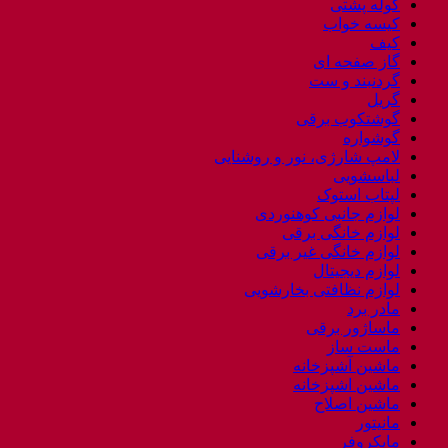
کوله پشتی
کیسه خواب
کیف
گاز صفحه ای
گردنبند و ست
گریل
گوشتکوب برقی
گوشواره
لامپ شارژی، نور و روشنایی
لباسشویی
لپتاب استوک
لوازم جانبی کوهنوردی
لوازم خانگی برقی
لوازم خانگی غیر برقی
لوازم دیجیتال
لوازم نظافتی بخارشویی
مادر برد
ماساژور برقی
ماست ساز
ماشین آشپزخانه
ماشین اشپزخانه
ماشین اصلاح
مانیتور
مایکروفر