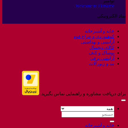
برای
نوامبر
ثبت
عودت
Welcome to Flatsome
هیچ
نشده
کالا
دیدگاهی
نماد الکترونیکی
برای
ثبت
Welcome
نشده
to
خانه و آشپزخانه
Flatsome
کوهنوردی و چراغ قوه
آرایشی و بهداشتی
کالای دیجیتال
پوشاک و کیف
آرایشی برقی
مد و زیورآلات
برای دریافت مشاوره و راهنمایی تماس بگیرید.
جستجو
برای:
خانه و آشپزخانه