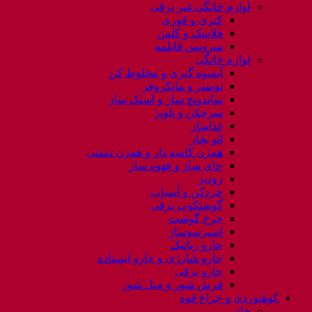
لوازم خانگی غیر برقی
کتری و قوری
فلاسک و کلمن
سرویس قابلمه
لوازم خانگی
آبمیوه گیری و مخلوط کن
توستر و مایکروفر
ساندویچ ساز و اسنک ساز
سرخکن و پلوپز
غذاساز
اتو بخار
همزن کاسه دار و همزن دستی
چای ساز و قهوه ساز
زودپز
خردکن و آسیاب
گوشتکوب برقی
چرخ گوشت
اسپرسوساز
جارو رباتیک
جارو شارژی و جارو ایستاده
جارو برقی
فرش شور و مبل شور
کوهنوردی و چراغ قوه
چادر