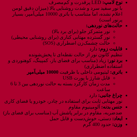
نوع لامپ:
LED پرقدرت و کم‌مصرف
با نور سفید سرد و شدت روشنایی بالا (میزان دقیق لومن
اعلام نشده، اما متناسب با باتری 10000 میلی‌آمپر، بسیار
پرنور است)
حالت‌های نوردهی:
نور متمرکز جلو (برای برد بالا)
نور گسترده مهتابی کناری (برای روشنایی محیطی)
حالت چشمک‌زن اضطراری (SOS)
قابلیت زوم:
دارد
تنظیم کانون نور از حالت نقطه‌ای تا پخش‌شونده
برد نور:
زیاد (مناسب برای فضای باز، کمپینگ، کوهنوردی و
استفاده اضطراری)
باتری:
لیتیومی داخلی با ظرفیت
10000 میلی‌آمپر
قابل شارژ با پورت USB
مدت زمان کارکرد بسته به حالت نوردهی بین 3 تا 6
ساعت
چراغ جانبی:
دارد
نور مهتابی ثابت برای استفاده در چادر، خودرو یا فضای کاری
جنس بدنه:
آلومینیوم مقاوم
ضدضربه، مقاوم در برابر پاشش آب (مناسب برای فضای باز)
ابعاد:
دستی، خوش‌دست و قابل حمل
وزن:
حدود 400 گرم