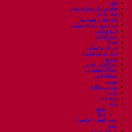
چادر
چاقو و ابزار متفرقه سفر
چای خارجی
چای ساز و قهوه ساز
چراغ قوه و چراغ پیشانی
چرخ خیاطی
چرخ گوشت
چمدان
خردکن و آسیاب
دریل / دریل شارژی
دستبند
دستگاه اب جوش
دستگاه تصفیه اب
دستگاه لیزر
دوربین
دوربین شکاری
رادیو
رنده برقی
زنانه
Jeans
Tops
زنجیر کفش ( کرامپون )
زودپز
زیرانداز سفری