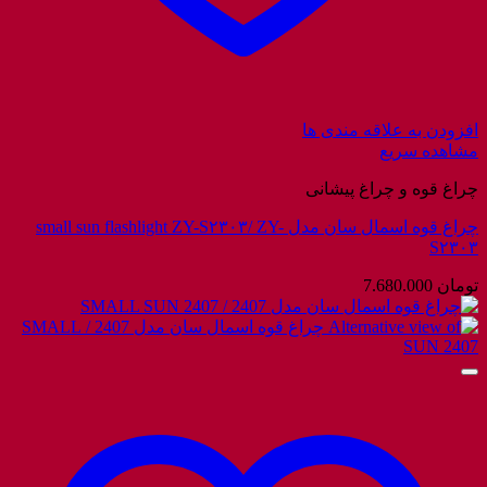
افزودن به علاقه مندی ها
مشاهده سریع
چراغ قوه و چراغ پیشانی
چراغ قوه اسمال سان مدل small sun flashlight ZY-S۲۳۰۳/ ZY-
S۲۳۰۳
تومان
7.680.000