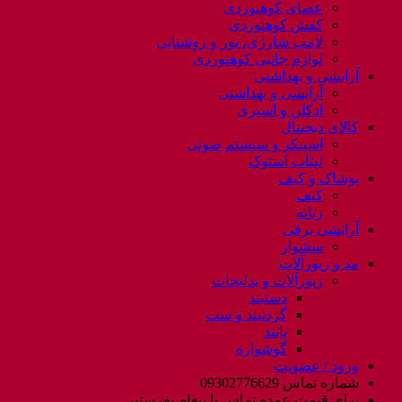
عصای کوهنوردی
کفش کوهنوردی
لامپ شارژی، نور و روشنایی
لوازم جانبی کوهنوردی
آرایشی و بهداشتی
آرایشی و بهداشتی
ادکلن و اسپری
کالای دیجیتال
اسپیکر و سیستم صوتی
لپتاب استوک
پوشاک و کیف
کیف
زنانه
آرایشی برقی
سشوار
مد و زیورآلات
زیورآلات و بدلیجات
دستبند
گردنبند و ست
پابند
گوشواره
ورود / عضویت
شماره تماس 09302776629
برای قیمت عمده تماس یا پیغام بفرستین