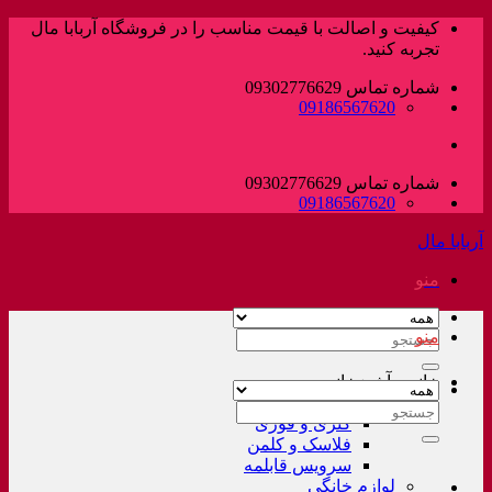
پرش
کیفیت و اصالت با قیمت مناسب را در فروشگاه آربابا مال
به
تجربه کنید.
محتوا
شماره تماس 09302776629
09186567620
شماره تماس 09302776629
09186567620
آربابا مال
منو
منو
جستجو
برای:
خانه و آشپزخانه
لوازم خانگی غیر برقی
جستجو
کتری و قوری
برای:
فلاسک و کلمن
سرویس قابلمه
لوازم خانگی