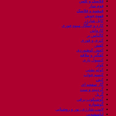
فلاسک و کلمن
فوم ساز
قمقمه و فلاسک
قهوه جوش
کابل شارژر
کارد و چنگال میوه خوری
کارواش
کالباس بر
کتری و قوری
کفش
کفش کوهنوردی
کفگیر و ملاقه
کنسول بازی
کولر
کوله پشتی
کیسه خواب
کیف
گاز صفحه ای
گردنبند و ست
گریل
گوشتکوب برقی
گوشواره
لامپ شارژی، نور و روشنایی
لباسشویی