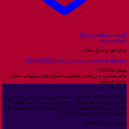
افزودن به علاقه مندی ها
مشاهده سریع
چراغ قوه و چراغ پیشانی
چراغ قوه کینساچ مدل ۱۸۰سی / KINSACH KS۱۸۰C
تومان
7.300.000
برای مشاوره و دریافت راهنمایی با شماره های پشتیبانی ، تماس
حاصل فرمایید.
درباره ما
فروشگاه آربابامال با 16 سال سابقه فروش کالا به صورت حضوری
و آنلاین و عمده و خرده کالای اورجینال با قیمت مناسب فعالیت
داشته و در راستای تسهیل خرید برای مشتریان اقدام به فروش کالا
از طریق فروشگاه اینترنتی کرده ایم.
پشتیبانی 09186567620