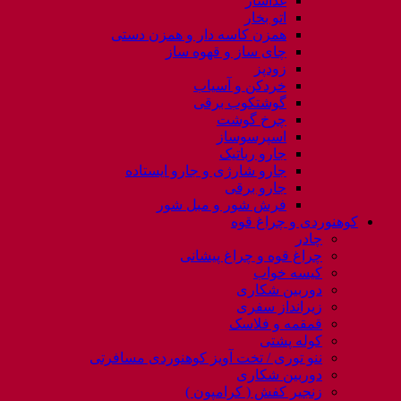
غذاساز
اتو بخار
همزن کاسه دار و همزن دستی
چای ساز و قهوه ساز
زودپز
خردکن و آسیاب
گوشتکوب برقی
چرخ گوشت
اسپرسوساز
جارو رباتیک
جارو شارژی و جارو ایستاده
جارو برقی
فرش شور و مبل شور
کوهنوردی و چراغ قوه
چادر
چراغ قوه و چراغ پیشانی
کیسه خواب
دوربین شکاری
زیرانداز سفری
قمقمه و فلاسک
کوله پشتی
ننو توری / تخت آویز کوهنوردی مسافرتی
دوربین شکاری
زنجیر کفش ( کرامپون )