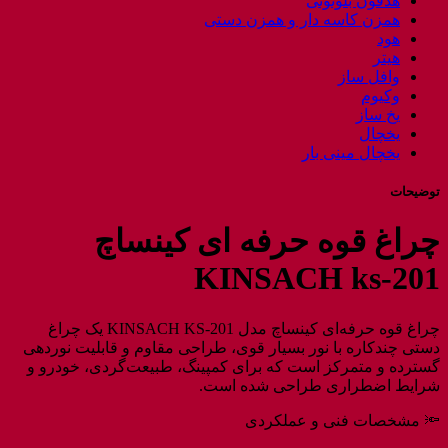
هدفون بلوتوثی
همزن کاسه دار و همزن دستی
هود
هیتر
وافل ساز
وکیوم
یخ ساز
یخچال
یخچال مینی بار
توضیحات
چراغ قوه حرفه ای کینساچ
KINSACH ks-201
چراغ قوه حرفه‌ای کینساچ مدل KINSACH KS-201 یک چراغ
دستی چندکاره با نور بسیار قوی، طراحی مقاوم و قابلیت نوردهی
گسترده و متمرکز است که برای کمپینگ، طبیعت‌گردی، خودرو و
شرایط اضطراری طراحی شده است.
🔦 مشخصات فنی و عملکردی