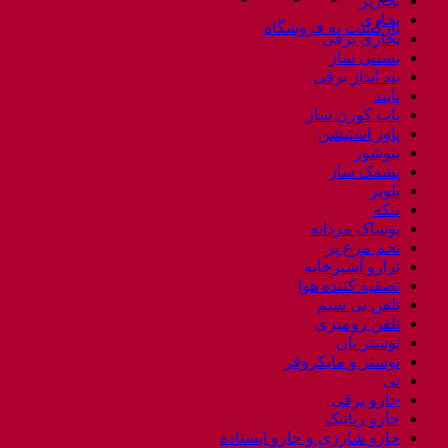
بخارپز
بخاری
بازگشت به فروشگاه
بخاری برقی
بستنی ساز
بند انداز برقی
پابند
پاپ کورن ساز
پاور استیشن
پتوشور
پشمک ساز
پلوپز
پنکه
پوشاک مردانه
تخم مرغ پز
ترازو آشپزخانه
تصفیه کننده هوا
تلفن بی سیم
تلفن رومیزی
توستر نان
توستر و مایکروفر
تی
جارو برقی
جارو رباتیک
جارو شارژی و جارو ایستاده