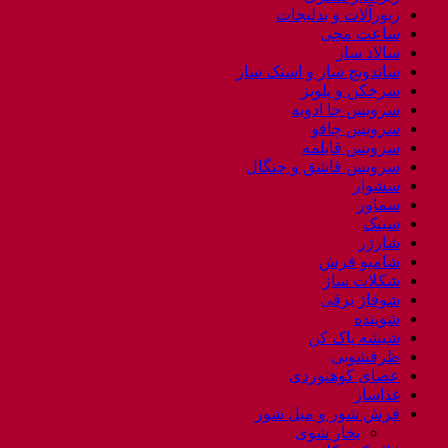
زیورآلات و بدلیجات
ساعت مچی
سالاد ساز
ساندویچ ساز و اسنک ساز
سرخکن و پلوپز
سرویس جا ادویه
سرویس چاقو
سرویس قابلمه
سرویس قاشق و چنگال
سشوار
سماور
سینک
شارژر
شامپو فرش
شکلات ساز
شوفاژ برقی
شوینده
شیشه پاک کن
ظرفشویی
عصای کوهنوردی
غذاساز
فرش شور و مبل شور
بخار شوی