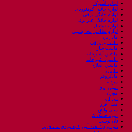
لپتاب استوک
لوازم جانبی کوهنوردی
لوازم خانگی برقی
لوازم خانگی غیر برقی
لوازم دیجیتال
لوازم نظافتی بخارشویی
مادر برد
ماساژور برقی
ماست ساز
ماشین آشپزخانه
ماشین اشپزخانه
ماشین اصلاح
مانیتور
مایکروفر
مردانه
موتور برق
موزن
میز اتو
مینی فرز
مینی واش
میوه خشک کن
نان توست
ننو توری / تخت آویز کوهنوردی مسافرتی