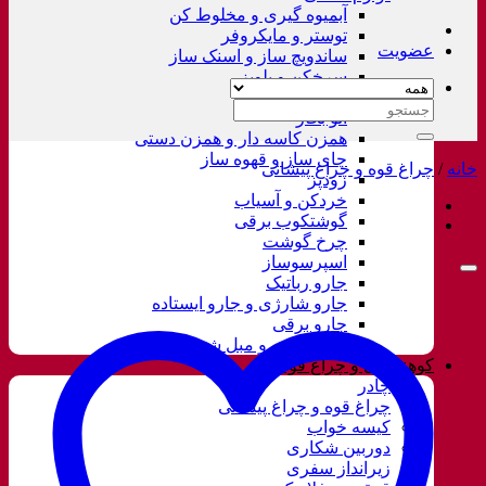
آبمیوه گیری و مخلوط کن
توستر و مایکروفر
عضویت
ساندویچ ساز و اسنک ساز
سرخکن و پلوپز
غذاساز
جستجو
اتو بخار
برای:
همزن کاسه دار و همزن دستی
چای ساز و قهوه ساز
خانه
/
چراغ قوه و چراغ پیشانی
زودپز
خردکن و آسیاب
گوشتکوب برقی
چرخ گوشت
اسپرسوساز
جارو رباتیک
جارو شارژی و جارو ایستاده
جارو برقی
فرش شور و مبل شور
کوهنوردی و چراغ قوه
چادر
چراغ قوه و چراغ پیشانی
کیسه خواب
دوربین شکاری
زیرانداز سفری