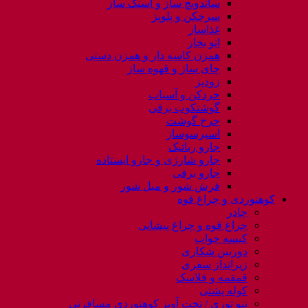
ساندویچ ساز و اسنک ساز
سرخکن و پلوپز
غذاساز
اتو بخار
همزن کاسه دار و همزن دستی
چای ساز و قهوه ساز
زودپز
خردکن و آسیاب
گوشتکوب برقی
چرخ گوشت
اسپرسوساز
جارو رباتیک
جارو شارژی و جارو ایستاده
جارو برقی
فرش شور و مبل شور
کوهنوردی و چراغ قوه
چادر
چراغ قوه و چراغ پیشانی
کیسه خواب
دوربین شکاری
زیرانداز سفری
قمقمه و فلاسک
کوله پشتی
ننو توری / تخت آویز کوهنوردی مسافرتی