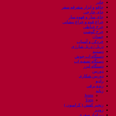
چادر
چاقو و ابزار متفرقه سفر
چای خارجی
چای ساز و قهوه ساز
چراغ قوه و چراغ پیشانی
چرخ خیاطی
چرخ گوشت
چمدان
خردکن و آسیاب
دریل / دریل شارژی
دستبند
دستگاه اب جوش
دستگاه تصفیه اب
دستگاه لیزر
دوربین
دوربین شکاری
رادیو
رنده برقی
زنانه
Jeans
Tops
زنجیر کفش ( کرامپون )
زودپز
زیرانداز سفری