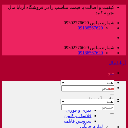
پرش
کیفیت و اصالت با قیمت مناسب را در فروشگاه آربابا مال
به
تجربه کنید.
محتوا
شماره تماس 09302776629
09186567620
شماره تماس 09302776629
09186567620
آربابا مال
منو
منو
جستجو
برای:
خانه و آشپزخانه
لوازم خانگی غیر برقی
جستجو
کتری و قوری
برای:
فلاسک و کلمن
سرویس قابلمه
لوازم خانگی