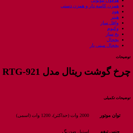
هدفون بلوتوثی
همزن کاسه دار و همزن دستی
هود
هیتر
وافل ساز
وکیوم
یخ ساز
یخچال
یخچال مینی بار
توضیحات
چرخ گوشت ریتال مدل RTG-921
توضیحات تکمیلی
توان موتور
2000 وات (حداکثر)، 1200 وات (اسمی)
جنس تیغه
استیل ضدزنگ