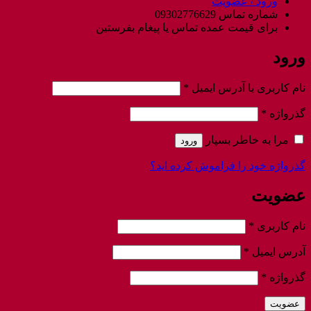
ورود / عضویت
شماره تماس 09302776629
برای قیمت عمده تماس یا پیغام بفرستین
ورود
الزامی
نام کاربری یا آدرس ایمیل
*
الزامی
گذرواژه
*
مرا به خاطر بسپار
ورود
گذرواژه خود را فراموش کرده اید؟
عضویت
الزامی
نام کاربری
*
الزامی
آدرس ایمیل
*
الزامی
گذرواژه
*
عضویت