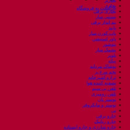
بخارپز
بخاری
بازگشت به فروشگاه
بخاری برقی
بستنی ساز
بند انداز برقی
پابند
پاپ کورن ساز
پاور استیشن
پتوشور
پشمک ساز
پلوپز
پنکه
پوشاک مردانه
تخم مرغ پز
ترازو آشپزخانه
تصفیه کننده هوا
تلفن بی سیم
تلفن رومیزی
توستر نان
توستر و مایکروفر
تی
جارو برقی
جارو رباتیک
جارو شارژی و جارو ایستاده