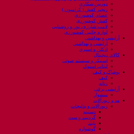
دوربین شکاری
زنجیر کفش ( کرامپون )
عصای کوهنوردی
کفش کوهنوردی
لامپ شارژی، نور و روشنایی
لوازم جانبی کوهنوردی
آرایشی و بهداشتی
آرایشی و بهداشتی
ادکلن و اسپری
کالای دیجیتال
اسپیکر و سیستم صوتی
لپتاب استوک
پوشاک و کیف
کیف
زنانه
آرایشی برقی
سشوار
مد و زیورآلات
زیورآلات و بدلیجات
دستبند
گردنبند و ست
پابند
گوشواره