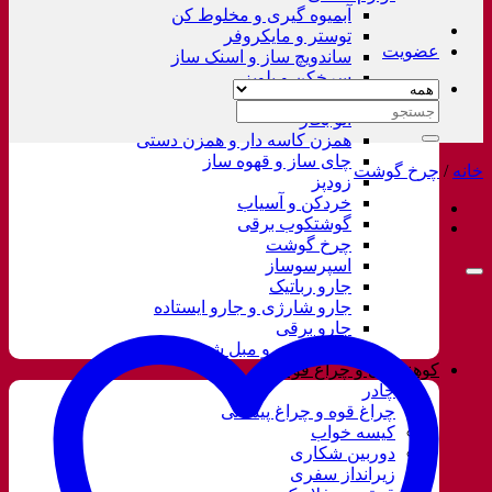
آبمیوه گیری و مخلوط کن
توستر و مایکروفر
عضویت
ساندویچ ساز و اسنک ساز
سرخکن و پلوپز
غذاساز
جستجو
اتو بخار
برای:
همزن کاسه دار و همزن دستی
چای ساز و قهوه ساز
خانه
/
چرخ گوشت
زودپز
خردکن و آسیاب
گوشتکوب برقی
چرخ گوشت
اسپرسوساز
جارو رباتیک
جارو شارژی و جارو ایستاده
جارو برقی
فرش شور و مبل شور
کوهنوردی و چراغ قوه
چادر
چراغ قوه و چراغ پیشانی
کیسه خواب
دوربین شکاری
زیرانداز سفری