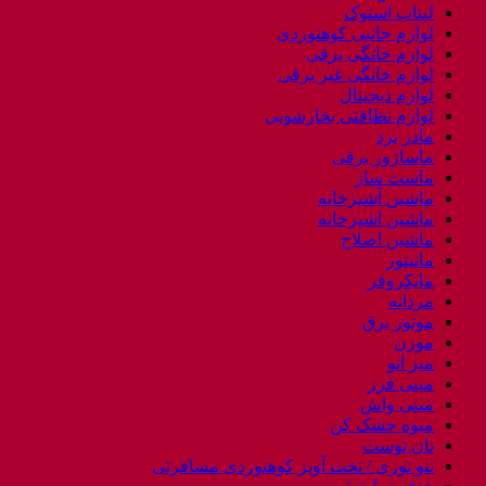
لپتاب استوک
لوازم جانبی کوهنوردی
لوازم خانگی برقی
لوازم خانگی غیر برقی
لوازم دیجیتال
لوازم نظافتی بخارشویی
مادر برد
ماساژور برقی
ماست ساز
ماشین آشپزخانه
ماشین اشپزخانه
ماشین اصلاح
مانیتور
مایکروفر
مردانه
موتور برق
موزن
میز اتو
مینی فرز
مینی واش
میوه خشک کن
نان توست
ننو توری / تخت آویز کوهنوردی مسافرتی