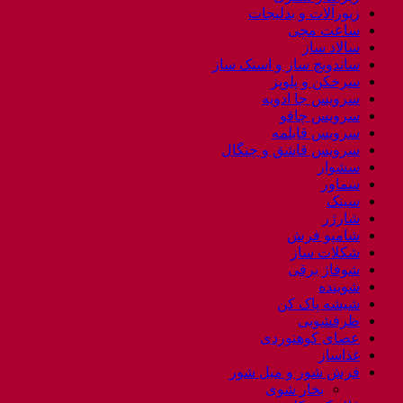
زیورآلات و بدلیجات
ساعت مچی
سالاد ساز
ساندویچ ساز و اسنک ساز
سرخکن و پلوپز
سرویس جا ادویه
سرویس چاقو
سرویس قابلمه
سرویس قاشق و چنگال
سشوار
سماور
سینک
شارژر
شامپو فرش
شکلات ساز
شوفاژ برقی
شوینده
شیشه پاک کن
ظرفشویی
عصای کوهنوردی
غذاساز
فرش شور و مبل شور
بخار شوی