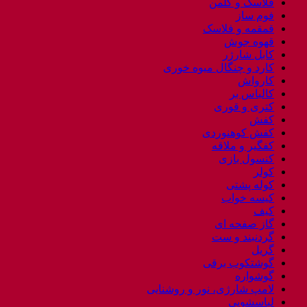
فلاسک و کلمن
فوم ساز
قمقمه و فلاسک
قهوه جوش
کابل شارژر
کارد و چنگال میوه خوری
کارواش
کالباس بر
کتری و قوری
کفش
کفش کوهنوردی
کفگیر و ملاقه
کنسول بازی
کولر
کوله پشتی
کیسه خواب
کیف
گاز صفحه ای
گردنبند و ست
گریل
گوشتکوب برقی
گوشواره
لامپ شارژی، نور و روشنایی
لباسشویی