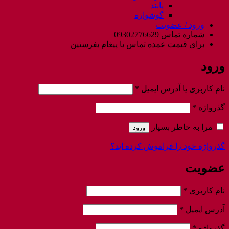
پابند
گوشواره
ورود / عضویت
شماره تماس 09302776629
برای قیمت عمده تماس یا پیغام بفرستین
ورود
الزامی
نام کاربری یا آدرس ایمیل
*
الزامی
گذرواژه
*
مرا به خاطر بسپار
ورود
گذرواژه خود را فراموش کرده اید؟
عضویت
الزامی
نام کاربری
*
الزامی
آدرس ایمیل
*
الزامی
گذرواژه
*