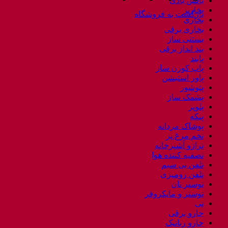
بالش بادی
بخارپز
بازگشت به فروشگاه
بخاری
بخاری برقی
بستنی ساز
بند انداز برقی
پابند
پاپ کورن ساز
پاور استیشن
پتوشور
پشمک ساز
پلوپز
پنکه
پوشاک مردانه
تخم مرغ پز
ترازو آشپزخانه
تصفیه کننده هوا
تلفن بی سیم
تلفن رومیزی
توستر نان
توستر و مایکروفر
تی
جارو برقی
جارو رباتیک