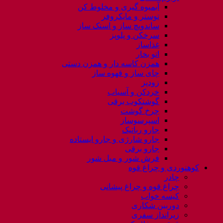
آبمیوه گیری و مخلوط کن
توستر و مایکروفر
ساندویچ ساز و اسنک ساز
سرخکن و پلوپز
غذاساز
اتو بخار
همزن کاسه دار و همزن دستی
چای ساز و قهوه ساز
زودپز
خردکن و آسیاب
گوشتکوب برقی
چرخ گوشت
اسپرسوساز
جارو رباتیک
جارو شارژی و جارو ایستاده
جارو برقی
فرش شور و مبل شور
کوهنوردی و چراغ قوه
چادر
چراغ قوه و چراغ پیشانی
کیسه خواب
دوربین شکاری
زیرانداز سفری