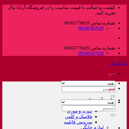
پرش
کیفیت و اصالت با قیمت مناسب را در فروشگاه آربابا مال
به
تجربه کنید.
محتوا
شماره تماس 09302776629
09186567620
شماره تماس 09302776629
09186567620
آربابا مال
منو
منو
جستجو
برای:
خانه و آشپزخانه
لوازم خانگی غیر برقی
جستجو
کتری و قوری
برای:
فلاسک و کلمن
سرویس قابلمه
لوازم خانگی