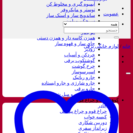
آبمیوه گیری و مخلوط کن
توستر و مایکروفر
عضویت
ساندویچ ساز و اسنک ساز
سرخکن و پلوپز
غذاساز
جستجو
اتو بخار
برای:
همزن کاسه دار و همزن دستی
چای ساز و قهوه ساز
خانه
/
لوازم خانگی برقی
زودپز
خردکن و آسیاب
گوشتکوب برقی
چرخ گوشت
اسپرسوساز
جارو رباتیک
جارو شارژی و جارو ایستاده
جارو برقی
فرش شور و مبل شور
کوهنوردی و چراغ قوه
چادر
چراغ قوه و چراغ پیشانی
کیسه خواب
دوربین شکاری
زیرانداز سفری