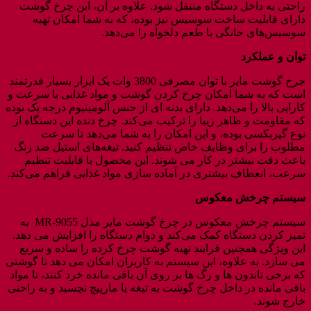
راحتی به داخل دستگاه منتقل شود. علاوه بر آن، این چرخ گوشت
دارای قابلیت ساخت سوسیس نیز بوده، که به شما امکان تهیه
سوسیس‌های خانگی با طعم دلخواه را می‌دهد.
توان و عملکرد
چرخ گوشت مایر با توان مصرفی 3800 وات یک ابزار بسیار قدرتمند
است که به شما امکان چرخ کردن گوشت و مواد غذایی با سرعت و
کارایی بالا را می‌دهد. دارای بدنه‌ ای از جنس آلومینیوم درجه یک بوده
که مقاومت و ظاهر زیبا را ترکیب می‌کند. چرخ دنده این دستگاه از
نوع گیربکسی بوده، و این امکان را به شما می‌دهد تا سرعت
مطلوب را برای وظایف خاص تنظیم کنید. تیغه‌های استیل ضد زنگ
باعث دقت بیشتر در کار می ‌شوند. این محصول با قابلیت تنظیم
سرعت، انعطاف بیشتری در آماده ‌سازی مواد غذایی فراهم می‌کند.
سیستم چرخش معکوس
سیستم چرخش معکوس در چرخ گوشت مایر مدل MR-9055 به
تمیز کردن دستگاه کمک می‌کند و دوام دستگاه را افزایش می ‌دهد.
این ویژگی همچنین فرایند تهیه گوشت چرخ کرده را ساده و سریع
می ‌سازد. به علاوه، این سیستم به کاربران امکان می ‌دهد تا گوشتی
که برخی تاندون ‌ها و رگ‌ ها بر روی آن باقی مانده خرد کنند، تا مواد
باقی مانده در داخل چرخ گوشت به تیغه یا مارپیچ نچسبد و به راحتی
خارج شوند.