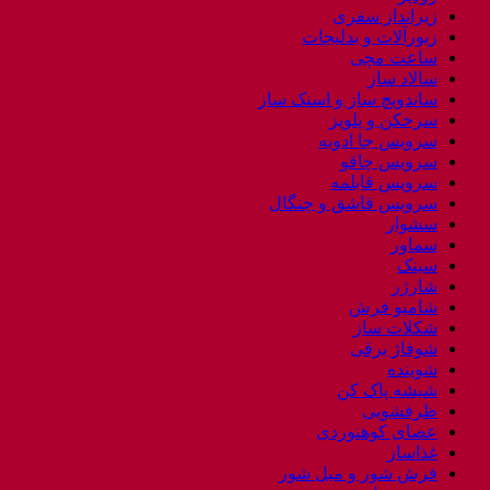
زیرانداز سفری
زیورآلات و بدلیجات
ساعت مچی
سالاد ساز
ساندویچ ساز و اسنک ساز
سرخکن و پلوپز
سرویس جا ادویه
سرویس چاقو
سرویس قابلمه
سرویس قاشق و چنگال
سشوار
سماور
سینک
شارژر
شامپو فرش
شکلات ساز
شوفاژ برقی
شوینده
شیشه پاک کن
ظرفشویی
عصای کوهنوردی
غذاساز
فرش شور و مبل شور