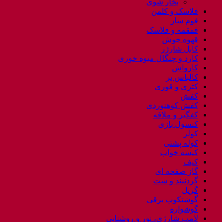
بخار شوی
فلاسک و کلمن
فوم ساز
قمقمه و فلاسک
قهوه جوش
کابل شارژر
کارد و چنگال میوه خوری
کارواش
کالباس بر
کتری و قوری
کفش
کفش کوهنوردی
کفگیر و ملاقه
کنسول بازی
کولر
کوله پشتی
کیسه خواب
کیف
گاز صفحه ای
گردنبند و ست
گریل
گوشتکوب برقی
گوشواره
لامپ شارژی، نور و روشنایی