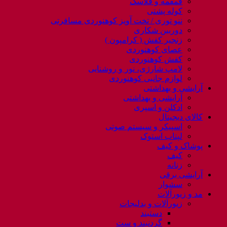
قمقمه و فلاسک
کوله پشتی
ننو توری / تخت آویز کوهنوردی مسافرتی
دوربین شکاری
زنجیر کفش ( کرامپون )
عصای کوهنوردی
کفش کوهنوردی
لامپ شارژی، نور و روشنایی
لوازم جانبی کوهنوردی
آرایشی و بهداشتی
آرایشی و بهداشتی
ادکلن و اسپری
کالای دیجیتال
اسپیکر و سیستم صوتی
لپتاب استوک
پوشاک و کیف
کیف
زنانه
آرایشی برقی
سشوار
مد و زیورآلات
زیورآلات و بدلیجات
دستبند
گردنبند و ست