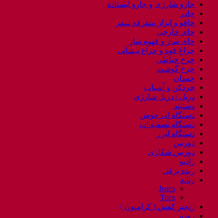
جارو شارژی و جارو ایستاده
چادر
چاقو و ابزار متفرقه سفر
چای خارجی
چای ساز و قهوه ساز
چراغ قوه و چراغ پیشانی
چرخ خیاطی
چرخ گوشت
چمدان
خردکن و آسیاب
دریل / دریل شارژی
دستبند
دستگاه اب جوش
دستگاه تصفیه اب
دستگاه لیزر
دوربین
دوربین شکاری
رادیو
رنده برقی
زنانه
Jeans
Tops
زنجیر کفش ( کرامپون )
زودپز