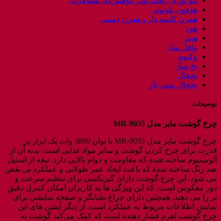
ننو توری / تخت آویز کوهنوردی مسافرتی
هدفون بلوتوثی
همزن کاسه دار و همزن دستی
هود
هیتر
وافل ساز
وکیوم
یخ ساز
یخچال
یخچال مینی بار
توضیحات
چرخ گوشت
مایر
مدل
MR-9055
چرخ گوشت مایر مدل MR-9055 با توان 3800 وات یک ابزار پر
قدرت برای چرخ کردن گوشت و سایر مواد غذایی است. بدنه آن از
آلومینیوم ساخته شده که مقاومت و دوام بالایی دارد. تیغه از استیل
ضد زنگ ساخته شده که باعث ایجاد عمر طولانی و عملکرد بی ‌نقص
می ‌شود. این چرخ گوشت دارای گیربکسی برای تنظیم سرعت و
دور معکوس است، که این ویژگی‌ ها به کاربران امکان کنترل دقیق
تر را می‌ دهند. همچنین دارای چراغ نشانگر و صفحه نمایشی برای
نمایش اطلاعات مربوط به عملکرد است. از دیگر آپشن های این
چرخ گوشت اهرم فشار دهنده است که کمک می‌کند گوشت به