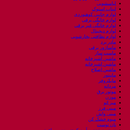
لباسشویی
لپتاب استوک
لوازم جانبی کوهنوردی
لوازم خانگی برقی
لوازم خانگی غیر برقی
لوازم دیجیتال
لوازم نظافتی بخارشویی
مادر برد
ماساژور برقی
ماست ساز
ماشین آشپزخانه
ماشین اشپزخانه
ماشین اصلاح
مانیتور
مایکروفر
مردانه
موتور برق
موزن
میز اتو
مینی فرز
مینی واش
میوه خشک کن
نان توست