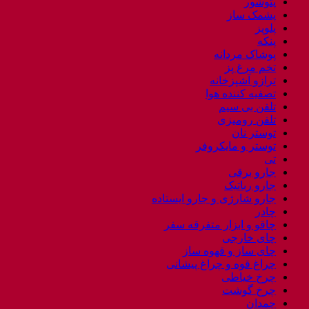
پتوشور
پشمک ساز
پلوپز
پنکه
پوشاک مردانه
تخم مرغ پز
ترازو آشپزخانه
تصفیه کننده هوا
تلفن بی سیم
تلفن رومیزی
توستر نان
توستر و مایکروفر
تی
جارو برقی
جارو رباتیک
جارو شارژی و جارو ایستاده
چادر
چاقو و ابزار متفرقه سفر
چای خارجی
چای ساز و قهوه ساز
چراغ قوه و چراغ پیشانی
چرخ خیاطی
چرخ گوشت
چمدان