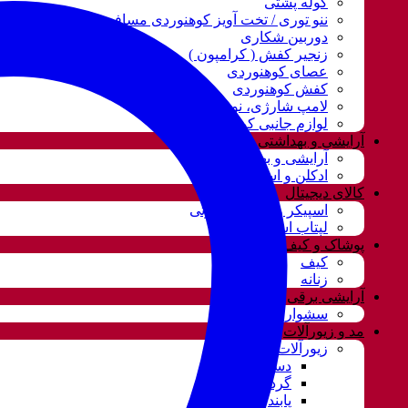
کوله پشتی
ننو توری / تخت آویز کوهنوردی مسافرتی
دوربین شکاری
زنجیر کفش ( کرامپون )
عصای کوهنوردی
کفش کوهنوردی
لامپ شارژی، نور و روشنایی
لوازم جانبی کوهنوردی
آرایشی و بهداشتی
آرایشی و بهداشتی
ادکلن و اسپری
کالای دیجیتال
اسپیکر و سیستم صوتی
لپتاب استوک
پوشاک و کیف
کیف
زنانه
آرایشی برقی
سشوار
مد و زیورآلات
زیورآلات و بدلیجات
دستبند
گردنبند و ست
پابند