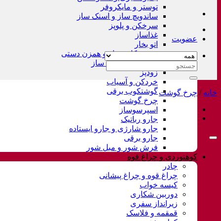
توستر و مایکروفر
ساندویچ ساز و اسنک ساز
سرخکن و پلوپز
غذاساز
عضویت
اتو بخار
همزن کاسه دار و همزن دستی
چای ساز و قهوه ساز
جستجو
زودپز
برای:
خردکن و آسیاب
گوشتکوب برقی
خانه
/
چرخ گوشت
چرخ گوشت
اسپرسوساز
جارو رباتیک
جارو شارژی و جارو ایستاده
جارو برقی
فرش شور و مبل شور
کوهنوردی و چراغ قوه
چادر
چراغ قوه و چراغ پیشانی
کیسه خواب
دوربین شکاری
زیرانداز سفری
قمقمه و فلاسک