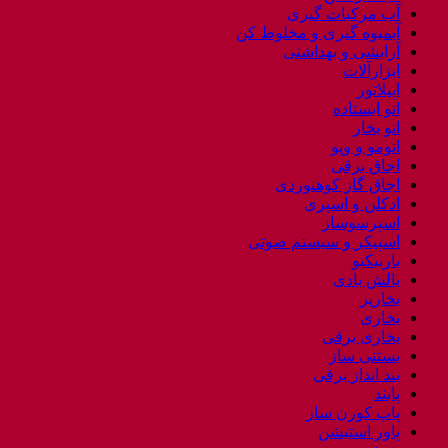
/
آب مرکبات گیری
PERSIA
آبمیوه گیری و مخلوط کن
FRANCE
آرایشی و بهداشتی
PR-
ابزارآلات
9600
اپیلاتور
عدد
اتو ایستاده
اتو بخار
اتومو و ویو
اجاق برقی
اجاق گاز کوهنوردی
ادکلن و اسپری
اسپرسوساز
اسپیکر و سیستم صوتی
باربیکیو
بالش بادی
بخارپز
بخاری
بخاری برقی
بستنی ساز
بند انداز برقی
پابند
پاپ کورن ساز
پاور استیشن