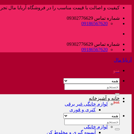
پرش
کیفیت و اصالت با قیمت مناسب را در فروشگاه آربابا مال تجربه
به
شماره تماس 09302776629
محتوا
09186567620
شماره تماس 09302776629
09186567620
آربابا مال
منو
جستجو
برای:
خانه و آشپزخانه
منو
لوازم خانگی غیر برقی
کتری و قوری
فلاسک و کلمن
سرویس قابلمه
جستجو
لوازم خانگی
برای:
آبمیوه گیری و مخلوط کن