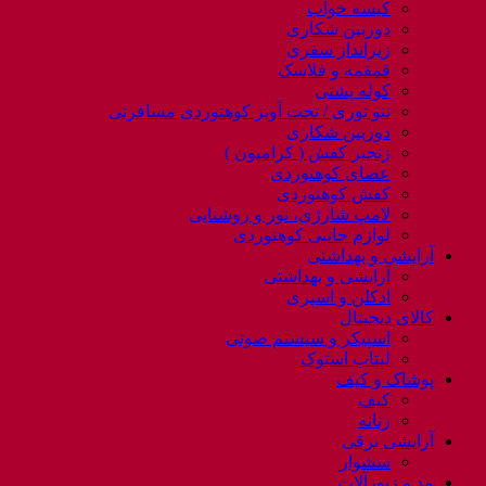
کیسه خواب
دوربین شکاری
زیرانداز سفری
قمقمه و فلاسک
کوله پشتی
ننو توری / تخت آویز کوهنوردی مسافرتی
دوربین شکاری
زنجیر کفش ( کرامپون )
عصای کوهنوردی
کفش کوهنوردی
لامپ شارژی، نور و روشنایی
لوازم جانبی کوهنوردی
آرایشی و بهداشتی
آرایشی و بهداشتی
ادکلن و اسپری
کالای دیجیتال
اسپیکر و سیستم صوتی
لپتاب استوک
پوشاک و کیف
کیف
زنانه
آرایشی برقی
سشوار
مد و زیورآلات