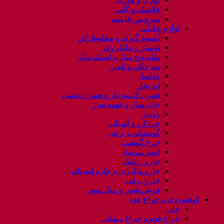
فلاسک و کلمن
سرویس قابلمه
لوازم خانگی
آبمیوه گیری و مخلوط کن
توستر و مایکروفر
ساندویچ ساز و اسنک ساز
سرخکن و پلوپز
غذاساز
اتو بخار
همزن کاسه دار و همزن دستی
چای ساز و قهوه ساز
زودپز
خردکن و آسیاب
گوشتکوب برقی
چرخ گوشت
اسپرسوساز
جارو رباتیک
جارو شارژی و جارو ایستاده
جارو برقی
فرش شور و مبل شور
کوهنوردی و چراغ قوه
چادر
چراغ قوه و چراغ پیشانی