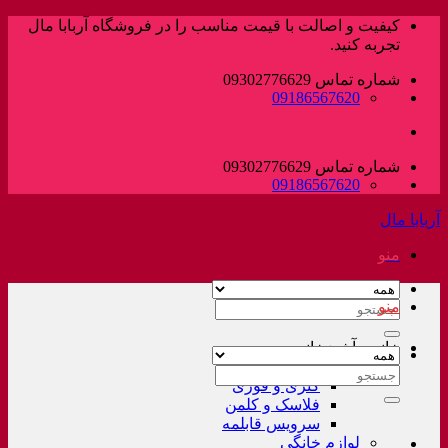
پرش
کیفیت و اصالت با قیمت مناسب را در فروشگاه آربابا مال
به
تجربه کنید.
محتوا
شماره تماس 09302776629
09186567620
شماره تماس 09302776629
09186567620
آربابا مال
منو
منو
جستجو
برای:
خانه و آشپزخانه
لوازم خانگی غیر برقی
جستجو
کتری و قوری
برای:
فلاسک و کلمن
سرویس قابلمه
لوازم خانگی