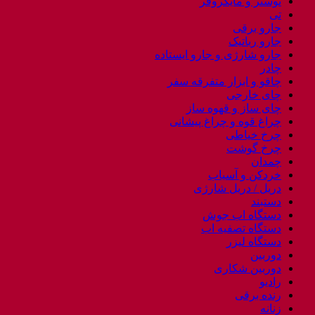
توستر و مایکروفر
تی
جارو برقی
جارو رباتیک
جارو شارژی و جارو ایستاده
چادر
چاقو و ابزار متفرقه سفر
چای خارجی
چای ساز و قهوه ساز
چراغ قوه و چراغ پیشانی
چرخ خیاطی
چرخ گوشت
چمدان
خردکن و آسیاب
دریل / دریل شارژی
دستبند
دستگاه اب جوش
دستگاه تصفیه اب
دستگاه لیزر
دوربین
دوربین شکاری
رادیو
رنده برقی
زنانه