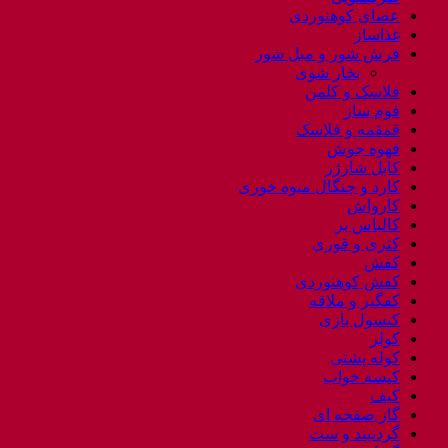
عصای کوهنوردی
غذاساز
فرش شور و مبل شور
بخار شوی
فلاسک و کلمن
فوم ساز
قمقمه و فلاسک
قهوه جوش
کابل شارژر
کارد و چنگال میوه خوری
کارواش
کالباس بر
کتری و قوری
کفش
کفش کوهنوردی
کفگیر و ملاقه
کنسول بازی
کولر
کوله پشتی
کیسه خواب
کیف
گاز صفحه ای
گردنبند و ست