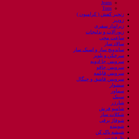
Jeans
Tops
زنجیر کفش ( کرامپون )
زودپز
زیرانداز سفری
زیورآلات و بدلیجات
ساعت مچی
سالاد ساز
ساندویچ ساز و اسنک ساز
سرخکن و پلوپز
سرویس جا ادویه
سرویس چاقو
سرویس قابلمه
سرویس قاشق و چنگال
سشوار
سماور
سینک
شارژر
شامپو فرش
شکلات ساز
شوفاژ برقی
شوینده
شیشه پاک کن
ظرفشویی