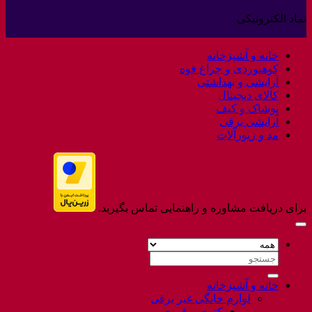
کالا
دیدگاهی
نماد الکترونیکی
برای
ثبت
Welcome
نشده
to
خانه و آشپزخانه
Flatsome
کوهنوردی و چراغ قوه
آرایشی و بهداشتی
کالای دیجیتال
پوشاک و کیف
آرایشی برقی
مد و زیورآلات
برای دریافت مشاوره و راهنمایی تماس بگیرید.
جستجو
برای:
خانه و آشپزخانه
لوازم خانگی غیر برقی
کتری و قوری