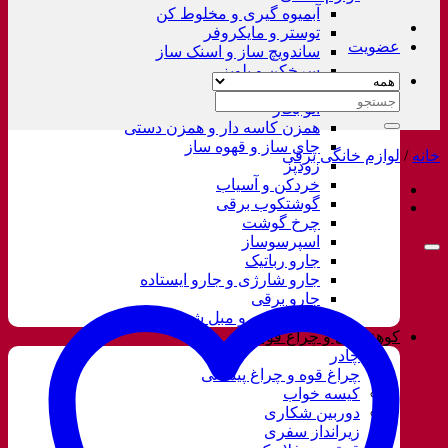
آبمیوه گیری و مخلوط کن
توستر و مایکروفر
عضویت
ساندویچ ساز و اسنک ساز
سرخکن و پلوپز
غذاساز
جستجو
اتو بخار
برای:
همزن کاسه دار و همزن دستی
چای ساز و قهوه ساز
خانه
/
لوازم خانگی برقی
زودپز
خردکن و آسیاب
گوشتکوب برقی
چرخ گوشت
اسپرسوساز
جارو رباتیک
جارو شارژی و جارو ایستاده
جارو برقی
فرش شور و مبل شور
کوهنوردی و چراغ قوه
چادر
چراغ قوه و چراغ پیشانی
کیسه خواب
دوربین شکاری
زیرانداز سفری