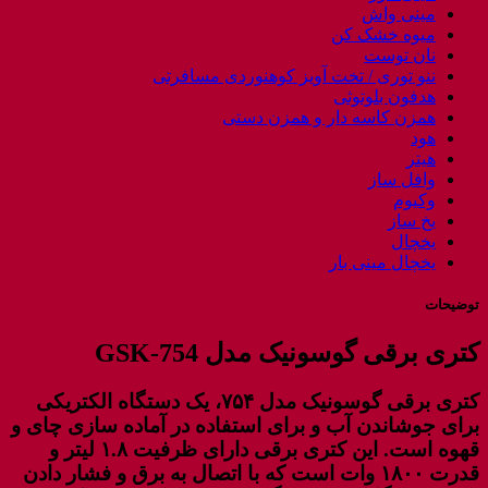
مینی واش
میوه خشک کن
نان توست
ننو توری / تخت آویز کوهنوردی مسافرتی
هدفون بلوتوثی
همزن کاسه دار و همزن دستی
هود
هیتر
وافل ساز
وکیوم
یخ ساز
یخچال
یخچال مینی بار
توضیحات
کتری برقی گوسونیک مدل GSK-754
کتری برقی گوسونیک مدل ۷۵۴، یک دستگاه الکتریکی
برای جوشاندن آب و برای استفاده در آماده سازی چای و
قهوه است. این کتری برقی دارای ظرفیت ۱.۸ لیتر و
قدرت ۱۸۰۰ وات است که با اتصال به برق و فشار دادن