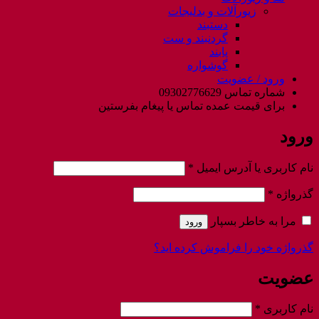
زیورآلات و بدلیجات
دستبند
گردنبند و ست
پابند
گوشواره
ورود / عضویت
شماره تماس 09302776629
برای قیمت عمده تماس یا پیغام بفرستین
ورود
الزامی
نام کاربری یا آدرس ایمیل
*
الزامی
گذرواژه
*
مرا به خاطر بسپار
ورود
گذرواژه خود را فراموش کرده اید؟
عضویت
الزامی
نام کاربری
*