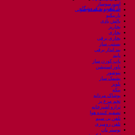
اسپرسوساز
بازگشت به فروشگاه
اسپیکر و سیستم صوتی
باربیکیو
بالش بادی
بخارپز
بخاری
بخاری برقی
بستنی ساز
بند انداز برقی
پابند
پاپ کورن ساز
پاور استیشن
پتوشور
پشمک ساز
پلوپز
پنکه
پوشاک مردانه
تخم مرغ پز
ترازو آشپزخانه
تصفیه کننده هوا
تلفن بی سیم
تلفن رومیزی
توستر نان