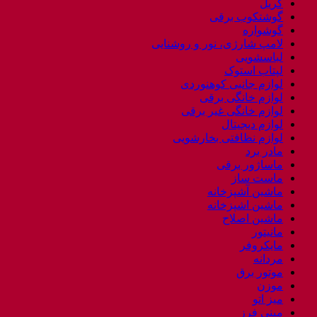
گریل
گوشتکوب برقی
گوشواره
لامپ شارژی، نور و روشنایی
لباسشویی
لپتاب استوک
لوازم جانبی کوهنوردی
لوازم خانگی برقی
لوازم خانگی غیر برقی
لوازم دیجیتال
لوازم نظافتی بخارشویی
مادر برد
ماساژور برقی
ماست ساز
ماشین آشپزخانه
ماشین اشپزخانه
ماشین اصلاح
مانیتور
مایکروفر
مردانه
موتور برق
موزن
میز اتو
مینی فرز