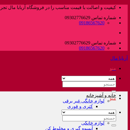
پرش
کیفیت و اصالت با قیمت مناسب را در فروشگاه آربابا مال تجربه
به
شماره تماس 09302776629
محتوا
09186567620
شماره تماس 09302776629
09186567620
آربابا مال
منو
جستجو
برای:
خانه و آشپزخانه
منو
لوازم خانگی غیر برقی
کتری و قوری
فلاسک و کلمن
سرویس قابلمه
جستجو
لوازم خانگی
برای:
آبمیوه گیری و مخلوط کن