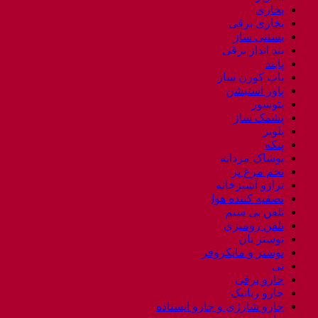
بخاری
بخاری برقی
بستنی ساز
بند انداز برقی
پابند
پاپ کورن ساز
پاور استیشن
پتوشور
پشمک ساز
پلوپز
پنکه
پوشاک مردانه
تخم مرغ پز
ترازو آشپزخانه
تصفیه کننده هوا
تلفن بی سیم
تلفن رومیزی
توستر نان
توستر و مایکروفر
تی
جارو برقی
جارو رباتیک
جارو شارژی و جارو ایستاده