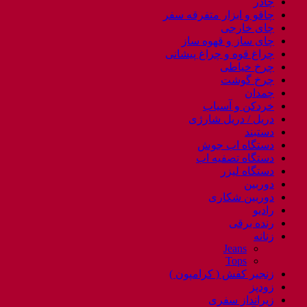
چادر
چاقو و ابزار متفرقه سفر
چای خارجی
چای ساز و قهوه ساز
چراغ قوه و چراغ پیشانی
چرخ خیاطی
چرخ گوشت
چمدان
خردکن و آسیاب
دریل / دریل شارژی
دستبند
دستگاه اب جوش
دستگاه تصفیه اب
دستگاه لیزر
دوربین
دوربین شکاری
رادیو
رنده برقی
زنانه
Jeans
Tops
زنجیر کفش ( کرامپون )
زودپز
زیرانداز سفری