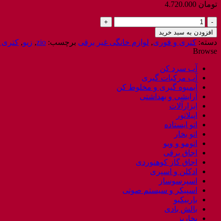
تومان
4.720.000
کتری
و
افزودن به سبد خرید
قوری
دسته:
کتری و قوری
,
لوازم خانگی غیر برقی
برچسب:
zio
,
زیو
,
کتری 
مدل
Browse
1855
زیو
آب سرد کن
ترکیه
آب مرکبات گیری
/
آبمیوه گیری و مخلوط کن
ZIO
آرایشی و بهداشتی
ZTS-
ابزارآلات
1855
اپیلاتور
عدد
اتو ایستاده
اتو بخار
اتومو و ویو
اجاق برقی
اجاق گاز کوهنوردی
ادکلن و اسپری
اسپرسوساز
اسپیکر و سیستم صوتی
باربیکیو
بالش بادی
بخارپز