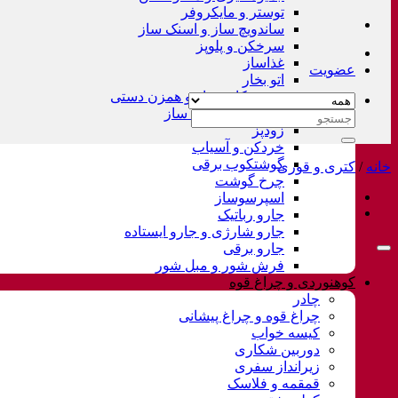
توستر و مایکروفر
ساندویچ ساز و اسنک ساز
سرخکن و پلوپز
غذاساز
عضویت
اتو بخار
همزن کاسه دار و همزن دستی
چای ساز و قهوه ساز
جستجو
زودپز
برای:
خردکن و آسیاب
گوشتکوب برقی
خانه
/
کتری و قوری
چرخ گوشت
اسپرسوساز
جارو رباتیک
جارو شارژی و جارو ایستاده
جارو برقی
فرش شور و مبل شور
کوهنوردی و چراغ قوه
چادر
چراغ قوه و چراغ پیشانی
کیسه خواب
دوربین شکاری
زیرانداز سفری
قمقمه و فلاسک