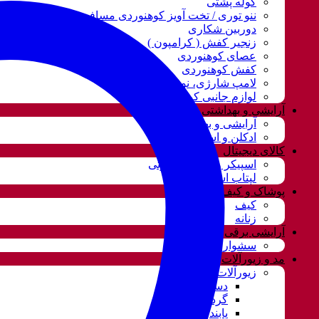
کوله پشتی
ننو توری / تخت آویز کوهنوردی مسافرتی
دوربین شکاری
زنجیر کفش ( کرامپون )
عصای کوهنوردی
کفش کوهنوردی
لامپ شارژی، نور و روشنایی
لوازم جانبی کوهنوردی
آرایشی و بهداشتی
آرایشی و بهداشتی
ادکلن و اسپری
کالای دیجیتال
اسپیکر و سیستم صوتی
لپتاب استوک
پوشاک و کیف
کیف
زنانه
آرایشی برقی
سشوار
مد و زیورآلات
زیورآلات و بدلیجات
دستبند
گردنبند و ست
پابند