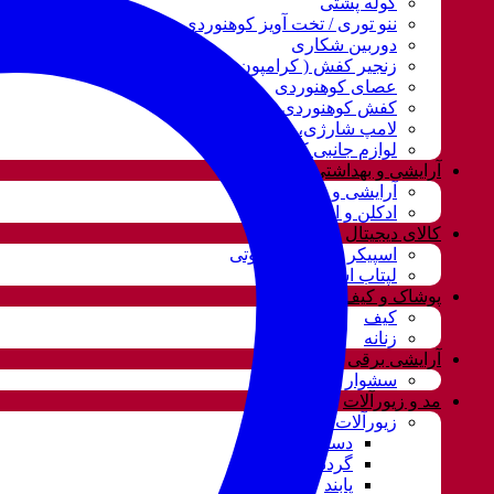
کوله پشتی
ننو توری / تخت آویز کوهنوردی مسافرتی
دوربین شکاری
زنجیر کفش ( کرامپون )
عصای کوهنوردی
کفش کوهنوردی
لامپ شارژی، نور و روشنایی
لوازم جانبی کوهنوردی
آرایشی و بهداشتی
آرایشی و بهداشتی
ادکلن و اسپری
کالای دیجیتال
اسپیکر و سیستم صوتی
لپتاب استوک
پوشاک و کیف
کیف
زنانه
آرایشی برقی
سشوار
مد و زیورآلات
زیورآلات و بدلیجات
دستبند
گردنبند و ست
پابند