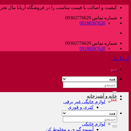
پرش
کیفیت و اصالت با قیمت مناسب را در فروشگاه آربابا مال تجربه
به
شماره تماس 09302776629
محتوا
09186567620
شماره تماس 09302776629
09186567620
آربابا مال
منو
جستجو
برای:
خانه و آشپزخانه
منو
لوازم خانگی غیر برقی
کتری و قوری
فلاسک و کلمن
سرویس قابلمه
جستجو
لوازم خانگی
برای:
آبمیوه گیری و مخلوط کن