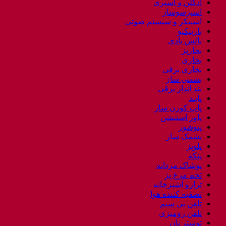
ادکلن و اسپری
اسپرسوساز
اسپیکر و سیستم صوتی
باربیکیو
بالش بادی
بخارپز
بخاری
بخاری برقی
بستنی ساز
بند انداز برقی
پابند
پاپ کورن ساز
پاور استیشن
پتوشور
پشمک ساز
پلوپز
پنکه
پوشاک مردانه
تخم مرغ پز
ترازو آشپزخانه
تصفیه کننده هوا
تلفن بی سیم
تلفن رومیزی
توستر نان