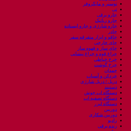
توستر و مایکروفر
تی
جارو برقی
جارو رباتیک
جارو شارژی و جارو ایستاده
چادر
چاقو و ابزار متفرقه سفر
چای خارجی
چای ساز و قهوه ساز
چراغ قوه و چراغ پیشانی
چرخ خیاطی
چرخ گوشت
چمدان
خردکن و آسیاب
دریل / دریل شارژی
دستبند
دستگاه اب جوش
دستگاه تصفیه اب
دستگاه لیزر
دوربین
دوربین شکاری
رادیو
رنده برقی