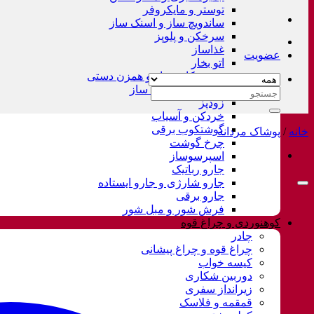
توستر و مایکروفر
ساندویچ ساز و اسنک ساز
سرخکن و پلوپز
غذاساز
عضویت
اتو بخار
همزن کاسه دار و همزن دستی
چای ساز و قهوه ساز
جستجو
زودپز
برای:
خردکن و آسیاب
گوشتکوب برقی
خانه
/
پوشاک مردانه
چرخ گوشت
اسپرسوساز
جارو رباتیک
جارو شارژی و جارو ایستاده
جارو برقی
فرش شور و مبل شور
کوهنوردی و چراغ قوه
چادر
چراغ قوه و چراغ پیشانی
کیسه خواب
دوربین شکاری
زیرانداز سفری
قمقمه و فلاسک