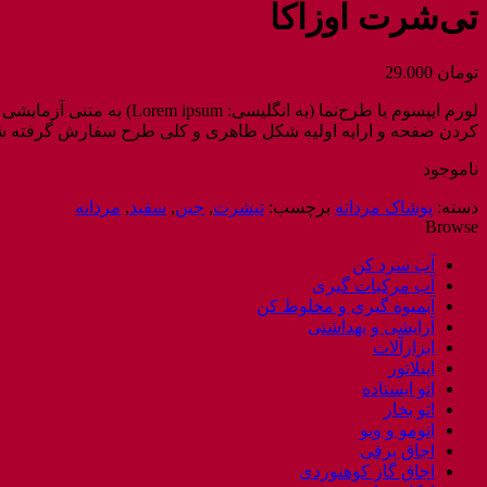
تی‌شرت اوزاکا
تومان
29.000
لورم ایپسوم یا طرح‌نما 
کردن صفحه و ارایه اولیه شکل ظاهری و کلی طرح سفارش گرفته شده
ناموجود
دسته:
پوشاک مردانه
برچسب:
تیشرت
,
جین
,
سفید
,
مردانه
Browse
آب سرد کن
آب مرکبات گیری
آبمیوه گیری و مخلوط کن
آرایشی و بهداشتی
ابزارآلات
اپیلاتور
اتو ایستاده
اتو بخار
اتومو و ویو
اجاق برقی
اجاق گاز کوهنوردی