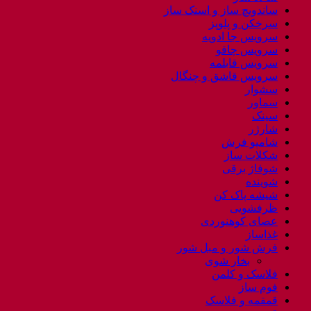
ساندویچ ساز و اسنک ساز
سرخکن و پلوپز
سرویس جا ادویه
سرویس چاقو
سرویس قابلمه
سرویس قاشق و چنگال
سشوار
سماور
سینک
شارژر
شامپو فرش
شکلات ساز
شوفاژ برقی
شوینده
شیشه پاک کن
ظرفشویی
عصای کوهنوردی
غذاساز
فرش شور و مبل شور
بخار شوی
فلاسک و کلمن
فوم ساز
قمقمه و فلاسک