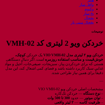
هیتر
وافل ساز
وکیوم
یخ ساز
یخچال
یخچال مینی بار
توضیحات
خردکن ویو 2 لیتری کد VMH-02
خردکن ویو ۲ لیتری مدل VIO VMH‑02
یک خردکن
کوچک،
خوش‌قیمت و مناسب استفاده روزمره
است. اگر دنبال دستگاهی
هستی که برای خردکردن پیاز، سبزیجات، صیفی‌جات، آجیل و مواد
غذایی سبک کاربرد داشته باشد و فضای کمی اشغال کند، این مدل
دقیقاً برای همین نیاز طراحی شده.
—
مشخصات اصلی خردکن ویو VIO VMH‑02
–
نوع دستگاه
— خردکن تک‌کاره
–
توان موتور
— حدود
300 تا 500 وات
–
ظرفیت کاسه
—
۲ لیتر واقعی