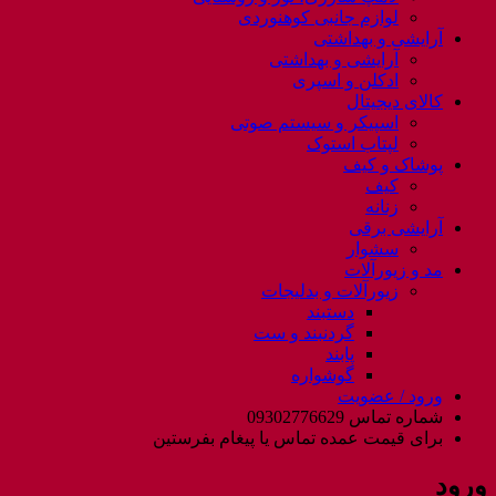
لوازم جانبی کوهنوردی
آرایشی و بهداشتی
آرایشی و بهداشتی
ادکلن و اسپری
کالای دیجیتال
اسپیکر و سیستم صوتی
لپتاب استوک
پوشاک و کیف
کیف
زنانه
آرایشی برقی
سشوار
مد و زیورآلات
زیورآلات و بدلیجات
دستبند
گردنبند و ست
پابند
گوشواره
ورود / عضویت
شماره تماس 09302776629
برای قیمت عمده تماس یا پیغام بفرستین
ورود