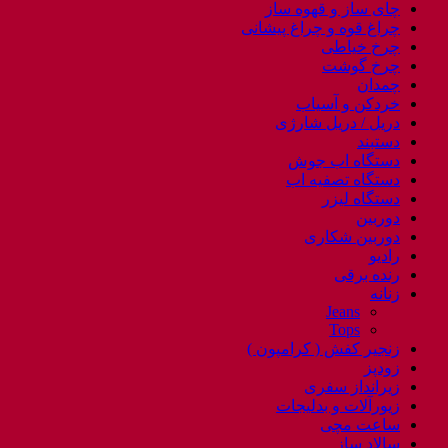
چای ساز و قهوه ساز
چراغ قوه و چراغ پیشانی
چرخ خیاطی
چرخ گوشت
چمدان
خردکن و آسیاب
دریل / دریل شارژی
دستبند
دستگاه اب جوش
دستگاه تصفیه اب
دستگاه لیزر
دوربین
دوربین شکاری
رادیو
رنده برقی
زنانه
Jeans
Tops
زنجیر کفش ( کرامپون )
زودپز
زیرانداز سفری
زیورآلات و بدلیجات
ساعت مچی
سالاد ساز