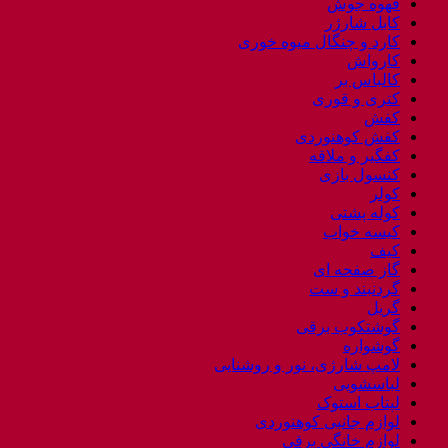
قهوه جوش
کابل شارژر
کارد و چنگال میوه خوری
کارواش
کالباس بر
کتری و قوری
کفش
کفش کوهنوردی
کفگیر و ملاقه
کنسول بازی
کولر
کوله پشتی
کیسه خواب
کیف
گاز صفحه ای
گردنبند و ست
گریل
گوشتکوب برقی
گوشواره
لامپ شارژی، نور و روشنایی
لباسشویی
لپتاب استوک
لوازم جانبی کوهنوردی
لوازم خانگی برقی