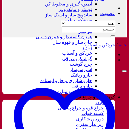
آبمیوه گیری و مخلوط کن
توستر و مایکروفر
عضویت
ساندویچ ساز و اسنک ساز
سرخکن و پلوپز
غذاساز
جستجو
اتو بخار
برای:
همزن کاسه دار و همزن دستی
چای ساز و قهوه ساز
خانه
/
خردکن و آسیاب
زودپز
خردکن و آسیاب
گوشتکوب برقی
چرخ گوشت
اسپرسوساز
جارو رباتیک
جارو شارژی و جارو ایستاده
جارو برقی
فرش شور و مبل شور
کوهنوردی و چراغ قوه
چادر
چراغ قوه و چراغ پیشانی
کیسه خواب
دوربین شکاری
زیرانداز سفری