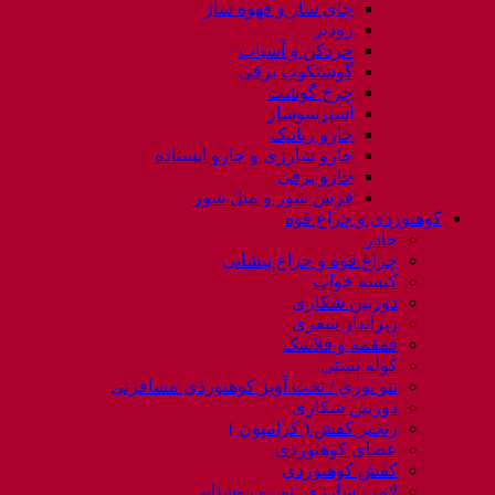
چای ساز و قهوه ساز
زودپز
خردکن و آسیاب
گوشتکوب برقی
چرخ گوشت
اسپرسوساز
جارو رباتیک
جارو شارژی و جارو ایستاده
جارو برقی
فرش شور و مبل شور
کوهنوردی و چراغ قوه
چادر
چراغ قوه و چراغ پیشانی
کیسه خواب
دوربین شکاری
زیرانداز سفری
قمقمه و فلاسک
کوله پشتی
ننو توری / تخت آویز کوهنوردی مسافرتی
دوربین شکاری
زنجیر کفش ( کرامپون )
عصای کوهنوردی
کفش کوهنوردی
لامپ شارژی، نور و روشنایی