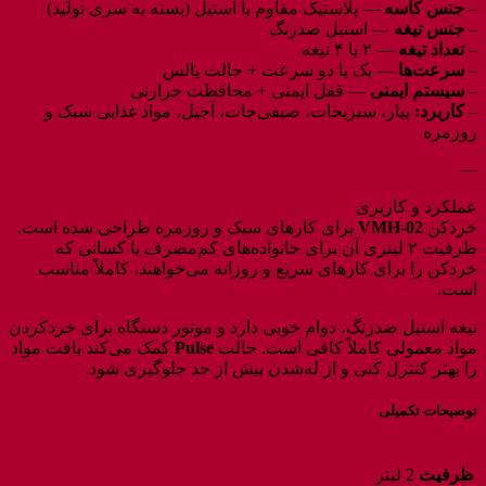
–
جنس کاسه
— پلاستیک مقاوم یا استیل (بسته به سری تولید)
–
جنس تیغه
— استیل ضدزنگ
–
تعداد تیغه
— ۲ یا ۴ تیغه
–
سرعت‌ها
— یک یا دو سرعت + حالت پالس
–
سیستم ایمنی
— قفل ایمنی + محافظت حرارتی
–
کاربرد:
پیاز، سبزیجات، صیفی‌جات، آجیل، مواد غذایی سبک و
روزمره
—
عملکرد و کاربری
خردکن
VMH‑02
برای کارهای سبک و روزمره طراحی شده است.
ظرفیت ۲ لیتری آن برای خانواده‌های کم‌مصرف یا کسانی که
خردکن را برای کارهای سریع و روزانه می‌خواهند، کاملاً مناسب
است.
تیغه استیل ضدزنگ، دوام خوبی دارد و موتور دستگاه برای خردکردن
مواد معمولی کاملاً کافی است. حالت
Pulse
کمک می‌کند بافت مواد
را بهتر کنترل کنی و از له‌شدن بیش از حد جلوگیری شود.
توضیحات تکمیلی
ظرفیت
2 لیتر