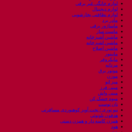
لوازم خانگی غیر برقی
لوازم دیجیتال
لوازم نظافتی بخارشویی
مادر برد
ماساژور برقی
ماست ساز
ماشین آشپزخانه
ماشین اشپزخانه
ماشین اصلاح
مانیتور
مایکروفر
مردانه
موتور برق
موزن
میز اتو
مینی فرز
مینی واش
میوه خشک کن
نان توست
ننو توری / تخت آویز کوهنوردی مسافرتی
هدفون بلوتوثی
همزن کاسه دار و همزن دستی
هود