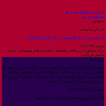
افزودن به علاقه مندی ها
مشاهده سریع
ناموجود
خردکن و آسیاب
خردکن مدل ۹۰۱ گوسونیک / GOSONIC GSC-۹۰۱
تومان
4.510.000
برای مشاوره و دریافت راهنمایی با شماره های پشتیبانی ، تماس
حاصل فرمایید.
درباره ما
فروشگاه آربابامال با 16 سال سابقه فروش کالا به صورت حضوری
و آنلاین و عمده و خرده کالای اورجینال با قیمت مناسب فعالیت
داشته و در راستای تسهیل خرید برای مشتریان اقدام به فروش کالا
از طریق فروشگاه اینترنتی کرده ایم.
پشتیبانی 09186567620
کانال تلگرام و پیج اینستاگرام ما را دنبال کنید.
راهنمای مشتریان