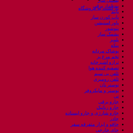
بستنی ساز
بند انداز برقی
بازگشت به فروشگاه
پابند
پاپ کورن ساز
پاور استیشن
پتوشور
پشمک ساز
پلوپز
پنکه
پوشاک مردانه
تخم مرغ پز
ترازو آشپزخانه
تصفیه کننده هوا
تلفن بی سیم
تلفن رومیزی
توستر نان
توستر و مایکروفر
تی
جارو برقی
جارو رباتیک
جارو شارژی و جارو ایستاده
چادر
چاقو و ابزار متفرقه سفر
چای خارجی