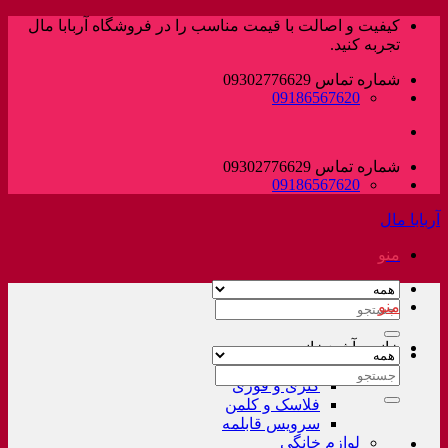
پرش
کیفیت و اصالت با قیمت مناسب را در فروشگاه آربابا مال
به
تجربه کنید.
محتوا
شماره تماس 09302776629
09186567620
شماره تماس 09302776629
09186567620
آربابا مال
منو
منو
جستجو
برای:
خانه و آشپزخانه
لوازم خانگی غیر برقی
جستجو
کتری و قوری
برای:
فلاسک و کلمن
سرویس قابلمه
لوازم خانگی