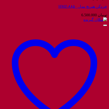
خردکن هنریچ مدل HMZ-۸۸۵۰
تومان
6.500.000