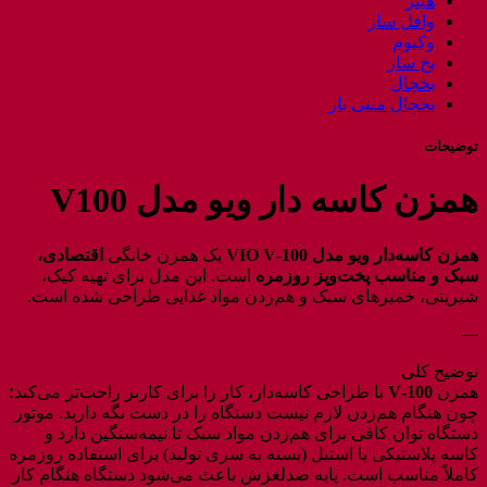
هیتر
وافل ساز
وکیوم
یخ ساز
یخچال
یخچال مینی بار
توضیحات
همزن کاسه دار ویو مدل V100
همزن کاسه‌دار ویو مدل VIO V‑100
یک همزن خانگی
اقتصادی،
سبک و مناسب پخت‌وپز روزمره
است. این مدل برای تهیه کیک،
شیرینی، خمیرهای سبک و هم‌زدن مواد غذایی طراحی شده است.
—
توضیح کلی
همزن
V‑100
با طراحی کاسه‌دار، کار را برای کاربر راحت‌تر می‌کند؛
چون هنگام هم‌زدن لازم نیست دستگاه را در دست نگه دارید. موتور
دستگاه توان کافی برای هم‌زدن مواد سبک تا نیمه‌سنگین دارد و
کاسه پلاستیکی یا استیل (بسته به سری تولید) برای استفاده روزمره
کاملاً مناسب است. پایه ضدلغزش باعث می‌شود دستگاه هنگام کار