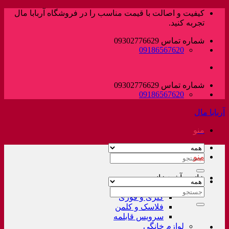
پرش
کیفیت و اصالت با قیمت مناسب را در فروشگاه آربابا مال
به
تجربه کنید.
محتوا
شماره تماس 09302776629
09186567620
شماره تماس 09302776629
09186567620
آربابا مال
منو
منو
جستجو
برای:
خانه و آشپزخانه
لوازم خانگی غیر برقی
جستجو
کتری و قوری
برای:
فلاسک و کلمن
سرویس قابلمه
لوازم خانگی