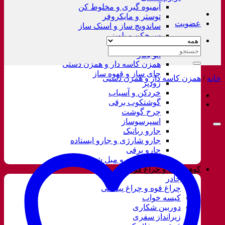
آبمیوه گیری و مخلوط کن
توستر و مایکروفر
عضویت
ساندویچ ساز و اسنک ساز
سرخکن و پلوپز
غذاساز
جستجو
اتو بخار
برای:
همزن کاسه دار و همزن دستی
چای ساز و قهوه ساز
خانه
/
همزن کاسه دار و همزن دستی
زودپز
خردکن و آسیاب
گوشتکوب برقی
چرخ گوشت
اسپرسوساز
جارو رباتیک
جارو شارژی و جارو ایستاده
جارو برقی
فرش شور و مبل شور
کوهنوردی و چراغ قوه
چادر
چراغ قوه و چراغ پیشانی
کیسه خواب
دوربین شکاری
زیرانداز سفری