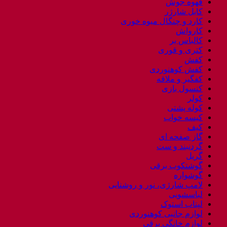
قهوه جوش
کابل شارژر
کارد و چنگال میوه خوری
کارواش
کالباس بر
کتری و قوری
کفش
کفش کوهنوردی
کفگیر و ملاقه
کنسول بازی
کولر
کوله پشتی
کیسه خواب
کیف
گاز صفحه ای
گردنبند و ست
گریل
گوشتکوب برقی
گوشواره
لامپ شارژی، نور و روشنایی
لباسشویی
لپتاب استوک
لوازم جانبی کوهنوردی
لوازم خانگی برقی