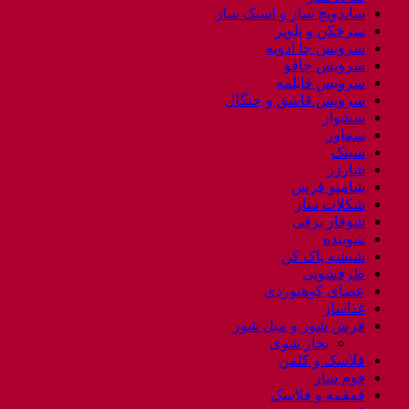
ساندویچ ساز و اسنک ساز
سرخکن و پلوپز
سرویس جا ادویه
سرویس چاقو
سرویس قابلمه
سرویس قاشق و چنگال
سشوار
سماور
سینک
شارژر
شامپو فرش
شکلات ساز
شوفاژ برقی
شوینده
شیشه پاک کن
ظرفشویی
عصای کوهنوردی
غذاساز
فرش شور و مبل شور
بخار شوی
فلاسک و کلمن
فوم ساز
قمقمه و فلاسک