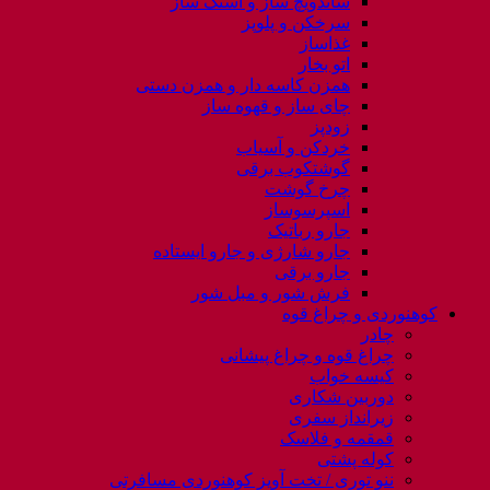
ساندویچ ساز و اسنک ساز
سرخکن و پلوپز
غذاساز
اتو بخار
همزن کاسه دار و همزن دستی
چای ساز و قهوه ساز
زودپز
خردکن و آسیاب
گوشتکوب برقی
چرخ گوشت
اسپرسوساز
جارو رباتیک
جارو شارژی و جارو ایستاده
جارو برقی
فرش شور و مبل شور
کوهنوردی و چراغ قوه
چادر
چراغ قوه و چراغ پیشانی
کیسه خواب
دوربین شکاری
زیرانداز سفری
قمقمه و فلاسک
کوله پشتی
ننو توری / تخت آویز کوهنوردی مسافرتی