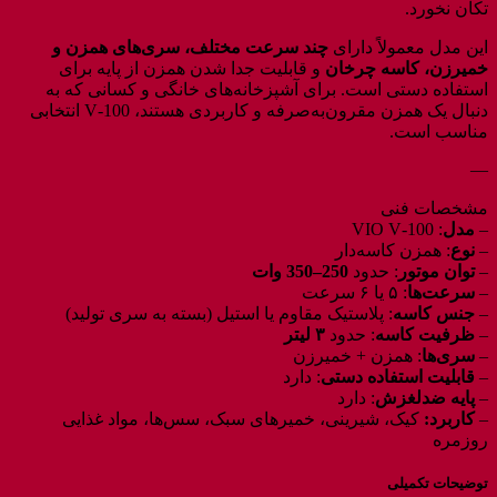
تکان نخورد.
این مدل معمولاً دارای
چند سرعت مختلف، سری‌های همزن و
خمیرزن، کاسه چرخان
و قابلیت جدا شدن همزن از پایه برای
استفاده دستی است. برای آشپزخانه‌های خانگی و کسانی که به
دنبال یک همزن مقرون‌به‌صرفه و کاربردی هستند، V‑100 انتخابی
مناسب است.
—
مشخصات فنی
–
مدل
: VIO V‑100
–
نوع
: همزن کاسه‌دار
–
توان موتور
: حدود
250–350 وات
–
سرعت‌ها
: ۵ یا ۶ سرعت
–
جنس کاسه
: پلاستیک مقاوم یا استیل (بسته به سری تولید)
–
ظرفیت کاسه
: حدود
۳ لیتر
–
سری‌ها
: همزن + خمیرزن
–
قابلیت استفاده دستی
: دارد
–
پایه ضدلغزش
: دارد
–
کاربرد:
کیک، شیرینی، خمیرهای سبک، سس‌ها، مواد غذایی
روزمره
توضیحات تکمیلی