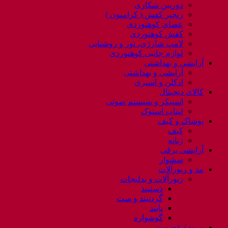
دوربین شکاری
زنجیر کفش ( کرامپون )
عصای کوهنوردی
کفش کوهنوردی
لامپ شارژی، نور و روشنایی
لوازم جانبی کوهنوردی
آرایشی و بهداشتی
آرایشی و بهداشتی
ادکلن و اسپری
کالای دیجیتال
اسپیکر و سیستم صوتی
لپتاب استوک
پوشاک و کیف
کیف
زنانه
آرایشی برقی
سشوار
مد و زیورآلات
زیورآلات و بدلیجات
دستبند
گردنبند و ست
پابند
گوشواره
ورود / عضویت