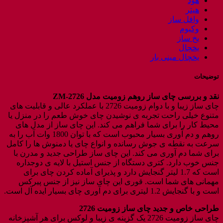
هود
هیتر
وافل ساز
وکیوم
یخ ساز
یخچال
یخچال مینی بار
توضیحات
نقد و بررسی چای ساز روهم زومیت مدل
ZM-2726
چای ساز زیبا و با دوام زومیت 2726 با عملکرد عالی و قابلیت های
متنوع خیلی راحت تجربه ی نوشیدن چای خوش طعم را در منزل یا
محیط کار را برای شما فراهم می‌ کند. این چای ساز از مدل های
روهم و دم آوری بسیار محبوب است که با توان 1800 وات آب را به
سرعت به نقطه ی جوش رسانده و انواع چای یا دمنوش ها را کامل
برای شما دم آوری می کند. این چای ساز طراحی جدید و مدرن با
جنس خوب دارد. کتری دستگاه از جنس استیل با لایه ی دوجداره
است که 1.7 لیتر گنجایش دارد و پذیرای آماده کردن چای برای
مهمانی های شما است. قوری این چای ساز نیز از جنس پیرکس
است و با گنجایش 1.2 لیتری برای دم آوری چای بسیار ایده آل است‌.
طراحی خاص و جدید چای ساز زومیت
2726
چای ساز زومیت 2726 یک گزینه ی زیبا و لوکس برای‌ هر آشپزخانه