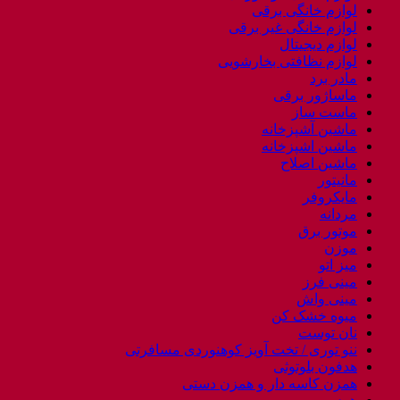
لوازم خانگی برقی
لوازم خانگی غیر برقی
لوازم دیجیتال
لوازم نظافتی بخارشویی
مادر برد
ماساژور برقی
ماست ساز
ماشین آشپزخانه
ماشین اشپزخانه
ماشین اصلاح
مانیتور
مایکروفر
مردانه
موتور برق
موزن
میز اتو
مینی فرز
مینی واش
میوه خشک کن
نان توست
ننو توری / تخت آویز کوهنوردی مسافرتی
هدفون بلوتوثی
همزن کاسه دار و همزن دستی