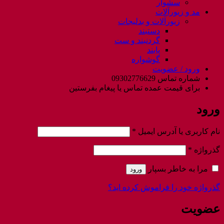
سشوار
مد و زیورآلات
زیورآلات و بدلیجات
دستبند
گردنبند و ست
پابند
گوشواره
ورود / عضویت
شماره تماس 09302776629
برای قیمت عمده تماس یا پیغام بفرستین
ورود
الزامی
نام کاربری یا آدرس ایمیل
*
الزامی
گذرواژه
*
مرا به خاطر بسپار
ورود
گذرواژه خود را فراموش کرده اید؟
عضویت