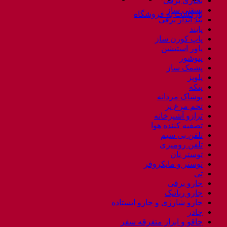
بخاری برقی
بستنی ساز
بازگشت به فروشگاه
بند انداز برقی
پابند
پاپ کورن ساز
پاور استیشن
پتوشور
پشمک ساز
پلوپز
پنکه
پوشاک مردانه
تخم مرغ پز
ترازو آشپزخانه
تصفیه کننده هوا
تلفن بی سیم
تلفن رومیزی
توستر نان
توستر و مایکروفر
تی
جارو برقی
جارو رباتیک
جارو شارژی و جارو ایستاده
چادر
چاقو و ابزار متفرقه سفر