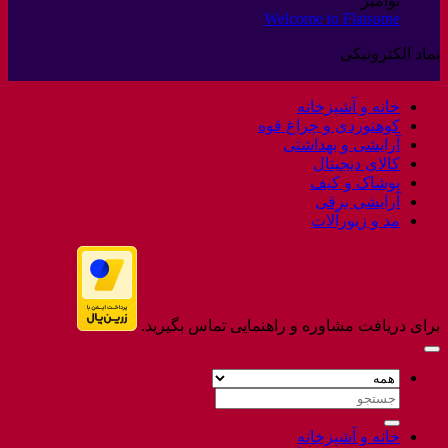
نوامبر
ثبت
عودت
Welcome to Flatsome
هیچ
نشده
کالا
دیدگاهی
نماد الکترونیکی
برای
ثبت
Welcome
نشده
to
خانه و آشپزخانه
Flatsome
کوهنوردی و چراغ قوه
آرایشی و بهداشتی
کالای دیجیتال
پوشاک و کیف
آرایشی برقی
مد و زیورآلات
برای دریافت مشاوره و راهنمایی تماس بگیرید.
جستجو
برای:
خانه و آشپزخانه