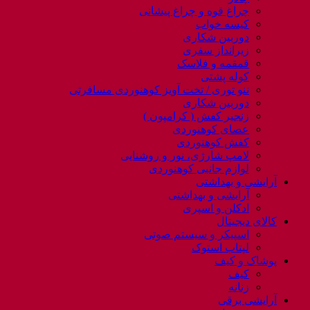
چراغ قوه و چراغ پیشانی
کیسه خواب
دوربین شکاری
زیرانداز سفری
قمقمه و فلاسک
کوله پشتی
ننو توری / تخت آویز کوهنوردی مسافرتی
دوربین شکاری
زنجیر کفش ( کرامپون )
عصای کوهنوردی
کفش کوهنوردی
لامپ شارژی، نور و روشنایی
لوازم جانبی کوهنوردی
آرایشی و بهداشتی
آرایشی و بهداشتی
ادکلن و اسپری
کالای دیجیتال
اسپیکر و سیستم صوتی
لپتاب استوک
پوشاک و کیف
کیف
زنانه
آرایشی برقی