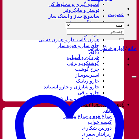
آبمیوه گیری و مخلوط کن
توستر و مایکروفر
عضویت
ساندویچ ساز و اسنک ساز
سرخکن و پلوپز
غذاساز
جستجو
اتو بخار
برای:
همزن کاسه دار و همزن دستی
چای ساز و قهوه ساز
خانه
/
لوازم خانگی برقی
زودپز
خردکن و آسیاب
گوشتکوب برقی
چرخ گوشت
اسپرسوساز
جارو رباتیک
جارو شارژی و جارو ایستاده
جارو برقی
فرش شور و مبل شور
کوهنوردی و چراغ قوه
چادر
چراغ قوه و چراغ پیشانی
کیسه خواب
دوربین شکاری
زیرانداز سفری