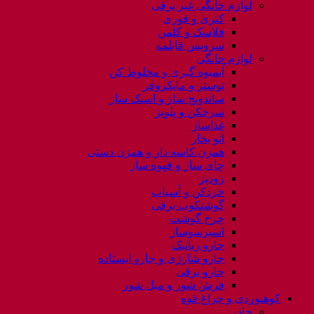
لوازم خانگی غیر برقی
کتری و قوری
فلاسک و کلمن
سرویس قابلمه
لوازم خانگی
آبمیوه گیری و مخلوط کن
توستر و مایکروفر
ساندویچ ساز و اسنک ساز
سرخکن و پلوپز
غذاساز
اتو بخار
همزن کاسه دار و همزن دستی
چای ساز و قهوه ساز
زودپز
خردکن و آسیاب
گوشتکوب برقی
چرخ گوشت
اسپرسوساز
جارو رباتیک
جارو شارژی و جارو ایستاده
جارو برقی
فرش شور و مبل شور
کوهنوردی و چراغ قوه
چادر