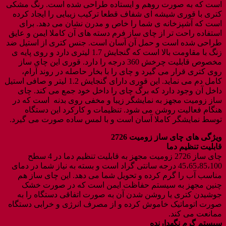
است که به صورت روهم و ایستاده طراحی شده است. رنگ مشکی
کتری با قوری شیشه ای شفاف قطعا ترکیب زیبایی را ایجاد کرده
است که آشپزخانه ی شما را خاص و مدرن نشان می دهد. برای
استفاده راحت تر از چای ساز فرم دسته های آن کاملا ایمن و عایق
طراحی شده است و حمل آن آسان است. جنس کتری از استیل ضد
زنگ با مقاومت بالا است که گنجایش 1.7 لیتری دارد و روی پایه ی
مخصوص قابلیت چرخش 360 درجه را دارد. قوری این چای ساز
روی کتری قرار می گیرد و چای را با بخار حاصله در روند آرام،
کامل دم می نماید. این قوری دارای گنجایش 1.2 لیتر و صافی استیل
داخل آن وجود دارد که برگ چای را داخل خود جمع می کند. چای
ساز زومیت مجهز به نمایشگر زیبا و مخفی روی بدنه است که در
هنگام فعالیت روشن می شود. تنظیمات و کارکرد این دستگاه
توسط نمایشگر کاملا آسان است و با لمس ساده صورت می گیرد.
ویژگی های چای ساز زومیت
2726
قابلیت تنظیم دما
چای ساز 2726 زومیت مجهز به قابلیت تنظیم دما در 4 سطح
45،65،85،100 درجه سانتی گراد است و بسته به نیاز شما در دمای
مناسب آب را گرم‌ کرده و تحویل شما می دهد. این چای ساز هم‌
چنین مجهز به سیستم حفاظت ایمن است که در صورت خشک
جوشیدن کتری یا روشن شدن آن به صورت اتفاقی دستگاه را به
صورت اتوماتیک خاموش کرده و از مصرف انرژی و خرابی دستگاه
ممانعت می کند.
سیستم گرم نگهدارنده