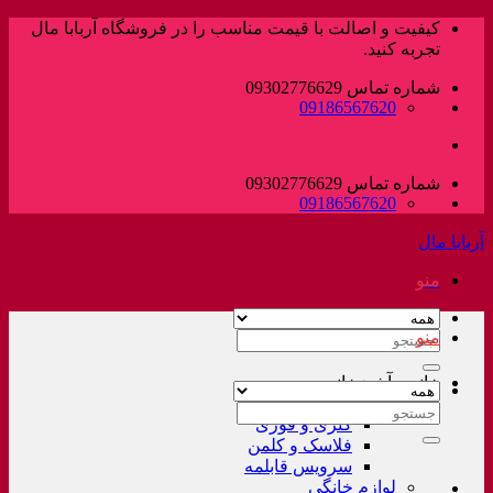
پرش
کیفیت و اصالت با قیمت مناسب را در فروشگاه آربابا مال
به
تجربه کنید.
محتوا
شماره تماس 09302776629
09186567620
شماره تماس 09302776629
09186567620
آربابا مال
منو
منو
جستجو
برای:
خانه و آشپزخانه
لوازم خانگی غیر برقی
جستجو
کتری و قوری
برای:
فلاسک و کلمن
سرویس قابلمه
لوازم خانگی