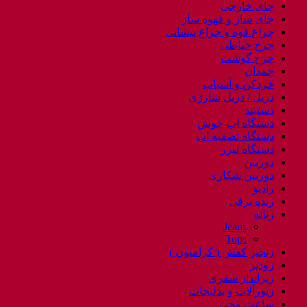
چای خارجی
چای ساز و قهوه ساز
چراغ قوه و چراغ پیشانی
چرخ خیاطی
چرخ گوشت
چمدان
خردکن و آسیاب
دریل / دریل شارژی
دستبند
دستگاه اب جوش
دستگاه تصفیه اب
دستگاه لیزر
دوربین
دوربین شکاری
رادیو
رنده برقی
زنانه
Jeans
Tops
زنجیر کفش ( کرامپون )
زودپز
زیرانداز سفری
زیورآلات و بدلیجات
ساعت مچی