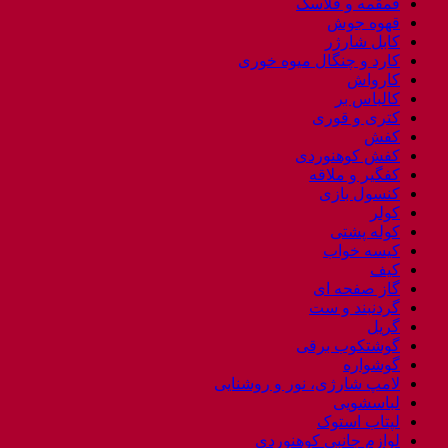
قمقمه و فلاسک
قهوه جوش
کابل شارژر
کارد و چنگال میوه خوری
کارواش
کالباس بر
کتری و قوری
کفش
کفش کوهنوردی
کفگیر و ملاقه
کنسول بازی
کولر
کوله پشتی
کیسه خواب
کیف
گاز صفحه ای
گردنبند و ست
گریل
گوشتکوب برقی
گوشواره
لامپ شارژی، نور و روشنایی
لباسشویی
لپتاب استوک
لوازم جانبی کوهنوردی