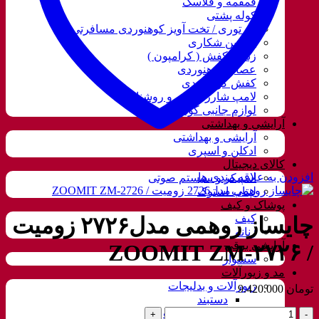
قمقمه و فلاسک
کوله پشتی
ننو توری / تخت آویز کوهنوردی مسافرتی
دوربین شکاری
زنجیر کفش ( کرامپون )
عصای کوهنوردی
کفش کوهنوردی
لامپ شارژی، نور و روشنایی
لوازم جانبی کوهنوردی
آرایشی و بهداشتی
آرایشی و بهداشتی
ادکلن و اسپری
کالای دیجیتال
افزودن به علاقه مندی ها
اسپیکر و سیستم صوتی
لپتاب استوک
پوشاک و کیف
کیف
چایساز روهمی مدل۲۷۲۶ زومیت
زنانه
آرایشی برقی
/ ZOOMIT ZM-۲۷۲۶
سشوار
مد و زیورآلات
زیورآلات و بدلیجات
تومان
9.420.000
دستبند
چایساز
گردنبند و ست