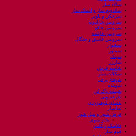
سالاد ساز
ساندویچ ساز و اسنک ساز
سرخکن و پلوپز
سرویس جا ادویه
سرویس چاقو
سرویس قابلمه
سرویس قاشق و چنگال
سشوار
سماور
سینک
شارژر
شامپو فرش
شکلات ساز
شوفاژ برقی
شوینده
شیشه پاک کن
ظرفشویی
عصای کوهنوردی
غذاساز
فرش شور و مبل شور
بخار شوی
فلاسک و کلمن
فوم ساز